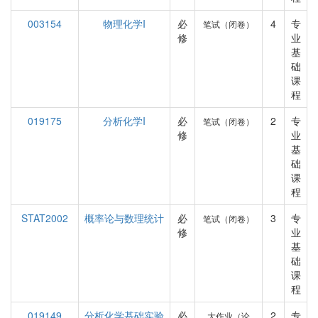
003154
物理化学I
必
4
专
笔试（闭卷）
修
业
基
础
课
程
019175
分析化学I
必
2
专
笔试（闭卷）
修
业
基
础
课
程
STAT2002
概率论与数理统计
必
3
专
笔试（闭卷）
修
业
基
础
课
程
019149
分析化学基础实验
必
2
专
大作业（论