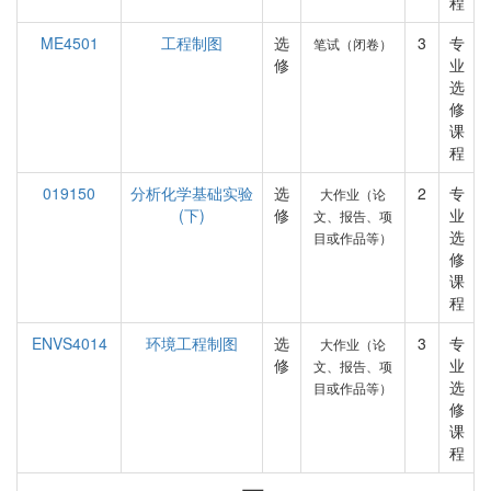
程
ME4501
工程制图
选
3
专
笔试（闭卷）
修
业
选
修
课
程
019150
分析化学基础实验
选
2
专
大作业（论
(下)
修
业
文、报告、项
选
目或作品等）
修
课
程
ENVS4014
环境工程制图
选
3
专
大作业（论
修
业
文、报告、项
选
目或作品等）
修
课
程