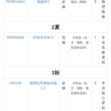
PHYS1004C
电磁学C
必
3
物
笔试（闭卷）
修
理
通
修
2夏
ENVS4002
环境专业实习
选
1
专
大作业（论
修
业
文、报告、项
选
目或作品等）
修
课
程
3秋
003142
物理化学基础实验
必
2
专
大作业（论
(上)
修
业
文、报告、项
核
目或作品等）
心
课
程