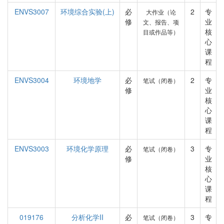
ENVS3007
环境综合实验(上)
必
2
专
大作业（论
修
业
文、报告、项
核
目或作品等）
心
课
程
ENVS3004
环境地学
必
2
专
笔试（闭卷）
修
业
核
心
课
程
ENVS3003
环境化学原理
必
3
专
笔试（闭卷）
修
业
核
心
课
程
019176
分析化学II
必
3
专
笔试（闭卷）