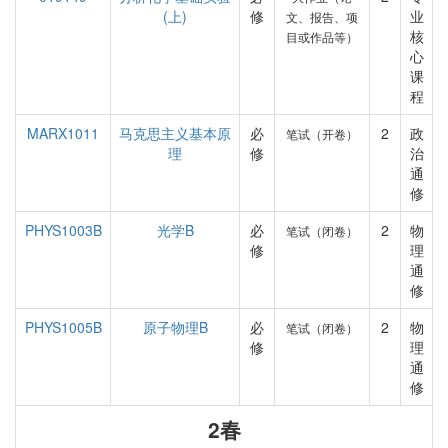
(上)
修
业
文、报告、项
核
目或作品等）
心
课
程
MARX1011
马克思主义基本原
必
2
政
笔试（开卷）
理
修
治
通
修
PHYS1003B
光学B
必
2
物
笔试（闭卷）
修
理
通
修
PHYS1005B
原子物理B
必
2
物
笔试（闭卷）
修
理
通
修
2春