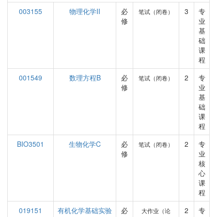
003155
物理化学II
必
3
专
笔试（闭卷）
修
业
基
础
课
程
001549
数理方程B
必
2
专
笔试（闭卷）
修
业
基
础
课
程
BIO3501
生物化学C
必
2
专
笔试（闭卷）
修
业
核
心
课
程
019151
有机化学基础实验
必
2
专
大作业（论