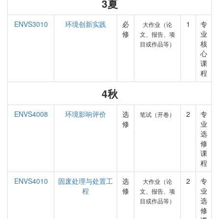
3夏
ENVS3010
环境创新实践
必
1
专
大作业（论
修
业
文、报告、项
核
目或作品等）
心
课
程
4秋
ENVS4008
环境影响评价
选
2
专
笔试（开卷）
修
业
选
修
课
程
ENVS4010
固废处理与处置工
选
2
专
大作业（论
程
修
业
文、报告、项
选
目或作品等）
修