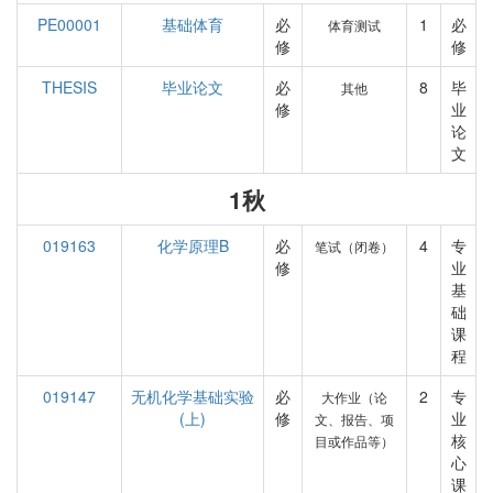
PE00001
基础体育
必
1
必
体育测试
修
修
THESIS
毕业论文
必
8
毕
其他
修
业
论
文
1秋
019163
化学原理B
必
4
专
笔试（闭卷）
修
业
基
础
课
程
019147
无机化学基础实验
必
2
专
大作业（论
(上)
修
业
文、报告、项
核
目或作品等）
心
课