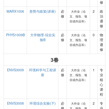
修
MARX1006
形势与政策(讲座)
必
2
政
大作业（论
修
治
文、报告、项
通
目或作品等）
修
PHYS1009B
大学物理-综合实
必
0
物
大作业（论
验B
修
理
文、报告、项
通
目或作品等）
修
3春
ENVS3009
环境科学与工程讲
必
1
专
大作业（论
座
修
业
文、报告、项
核
目或作品等）
心
课
程
ENVS3008
环境综合实验(下)
必
2
专
大作业（论
修
业
文、报告、项