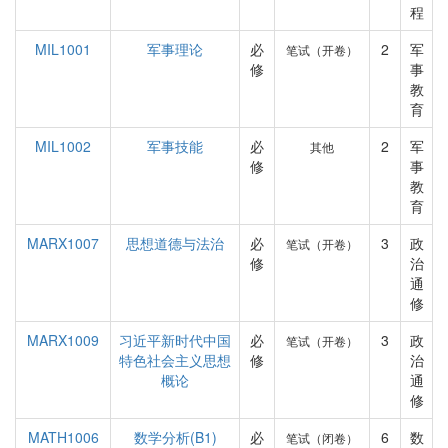
程
MIL1001
军事理论
必
2
军
笔试（开卷）
修
事
教
育
MIL1002
军事技能
必
2
军
其他
修
事
教
育
MARX1007
思想道德与法治
必
3
政
笔试（开卷）
修
治
通
修
MARX1009
习近平新时代中国
必
3
政
笔试（开卷）
特色社会主义思想
修
治
概论
通
修
MATH1006
数学分析(B1)
必
6
数
笔试（闭卷）