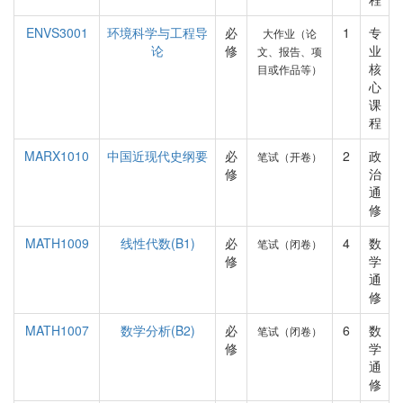
ENVS3001
环境科学与工程导
必
1
专
大作业（论
论
修
业
文、报告、项
核
目或作品等）
心
课
程
MARX1010
中国近现代史纲要
必
2
政
笔试（开卷）
修
治
通
修
MATH1009
线性代数(B1)
必
4
数
笔试（闭卷）
修
学
通
修
MATH1007
数学分析(B2)
必
6
数
笔试（闭卷）
修
学
通
修