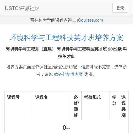
USTC评课社区
登录
写任何大学的课程点评上
iCourses.com
环境科学与工程科技英才班培养方案
环境科学与工程系（直属） 环境科学与工程科技英才班 2022级 科
技英才班
培养方案页面是评课社区推出的新功能，信息可能不完善，仅供参
考，请以
教务处培养方案
为准。
课程号
课程名
必
考核形式
学
课
修/
分
程
选
类
修
别
0--