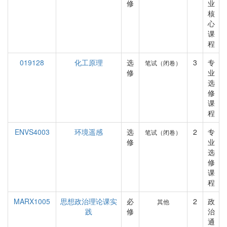
修
业
核
心
课
程
019128
化工原理
选
3
专
笔试（闭卷）
修
业
选
修
课
程
ENVS4003
环境遥感
选
2
专
笔试（闭卷）
修
业
选
修
课
程
MARX1005
思想政治理论课实
必
2
政
其他
践
修
治
通