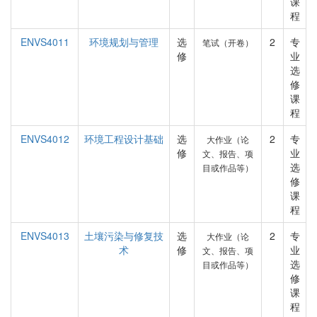
课
程
ENVS4011
环境规划与管理
选
2
专
笔试（开卷）
修
业
选
修
课
程
ENVS4012
环境工程设计基础
选
2
专
大作业（论
修
业
文、报告、项
选
目或作品等）
修
课
程
ENVS4013
土壤污染与修复技
选
2
专
大作业（论
术
修
业
文、报告、项
选
目或作品等）
修
课
程