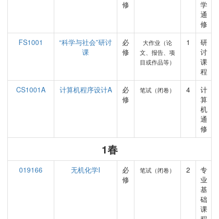
修
学
通
修
FS1001
“科学与社会”研讨
必
1
研
大作业（论
课
修
讨
文、报告、项
课
目或作品等）
程
CS1001A
计算机程序设计A
必
4
计
笔试（闭卷）
修
算
机
通
修
1春
019166
无机化学I
必
2
专
笔试（闭卷）
修
业
基
础
课
程