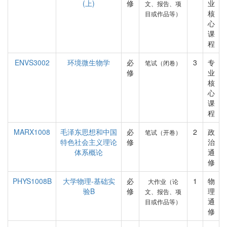
(上)
修
业
文、报告、项
核
目或作品等）
心
课
程
ENVS3002
环境微生物学
必
3
专
笔试（闭卷）
修
业
核
心
课
程
MARX1008
毛泽东思想和中国
必
2
政
笔试（开卷）
特色社会主义理论
修
治
体系概论
通
修
PHYS1008B
大学物理-基础实
必
1
物
大作业（论
验B
修
理
文、报告、项
通
目或作品等）
修