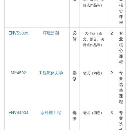
核
目或作品等）
心
课
程
ENVS3005
环境监测
必
2
专
大作业（论
修
业
文、报告、项
核
目或作品等）
心
课
程
ME4502
工程流体力学
选
2
专
笔试（闭卷）
修
业
选
修
课
程
ENVS4004
水处理工程
选
3
专
笔试（闭卷）
修
业
选
修