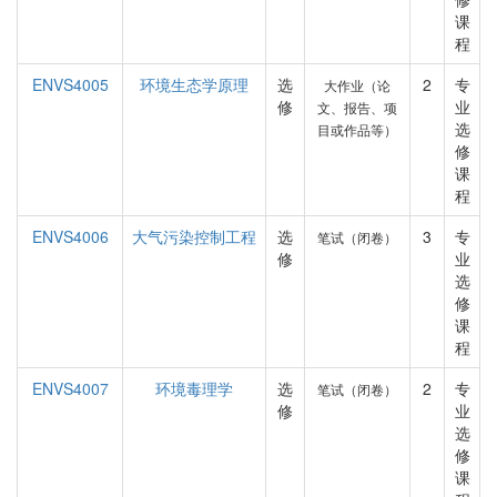
课
程
ENVS4005
环境生态学原理
选
2
专
大作业（论
修
业
文、报告、项
选
目或作品等）
修
课
程
ENVS4006
大气污染控制工程
选
3
专
笔试（闭卷）
修
业
选
修
课
程
ENVS4007
环境毒理学
选
2
专
笔试（闭卷）
修
业
选
修
课