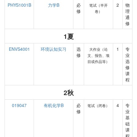
PHYS1001B
力学B
必
2
物
笔试（半开
修
理
卷）
通
修
1夏
ENVS4001
环境认知实习
选
1
专
大作业（论
修
业
文、报告、项
选
目或作品等）
修
课
程
2秋
019047
有机化学B
必
4
专
笔试（闭卷）
修
业
基
础
课
程