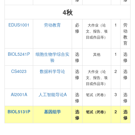
4秋
EDUS1001
劳动教育
必
1
劳
大作业（论
修
动
文、报告、项
教
目或作品等）
育
BIOL5241P
细胞生物学综合实
选
1
选
其他
验
修
修
CS4023
数据科学导论
选
2
选
大作业（论
修
修
文、报告、项
目或作品等）
AI2001A
人工智能导论A
选
3
选
笔试（闭卷）
修
修
BIOL5131P
基因组学
选
2
选
笔试（闭卷）
修
修