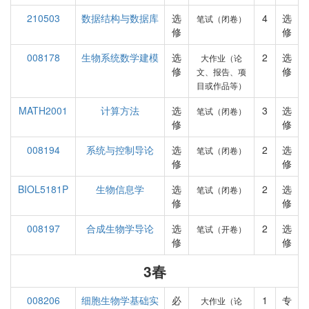
210503
数据结构与数据库
选
4
选
笔试（闭卷）
修
修
008178
生物系统数学建模
选
2
选
大作业（论
修
修
文、报告、项
目或作品等）
MATH2001
计算方法
选
3
选
笔试（闭卷）
修
修
008194
系统与控制导论
选
2
选
笔试（闭卷）
修
修
BIOL5181P
生物信息学
选
2
选
笔试（闭卷）
修
修
008197
合成生物学导论
选
2
选
笔试（开卷）
修
修
3春
008206
细胞生物学基础实
必
1
专
大作业（论