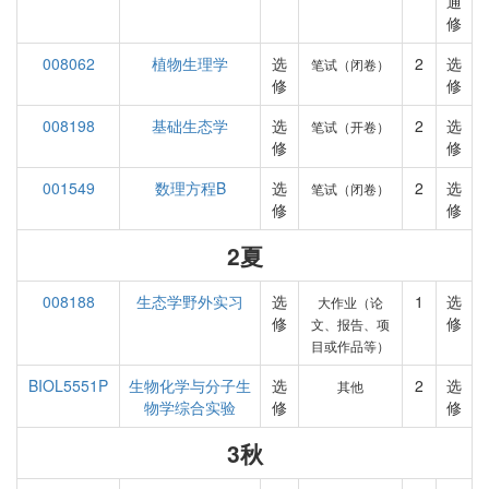
通
修
008062
植物生理学
选
2
选
笔试（闭卷）
修
修
008198
基础生态学
选
2
选
笔试（开卷）
修
修
001549
数理方程B
选
2
选
笔试（闭卷）
修
修
2夏
008188
生态学野外实习
选
1
选
大作业（论
修
修
文、报告、项
目或作品等）
BIOL5551P
生物化学与分子生
选
2
选
其他
物学综合实验
修
修
3秋