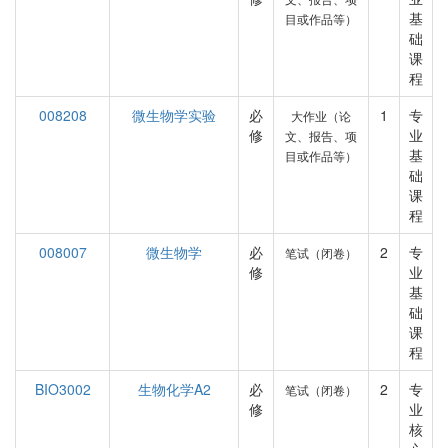
基
目或作品等）
础
课
程
008208
微生物学实验
必
1
专
大作业（论
修
业
文、报告、项
基
目或作品等）
础
课
程
008007
微生物学
必
2
专
笔试（闭卷）
修
业
基
础
课
程
BIO3002
生物化学A2
必
2
专
笔试（闭卷）
修
业
核