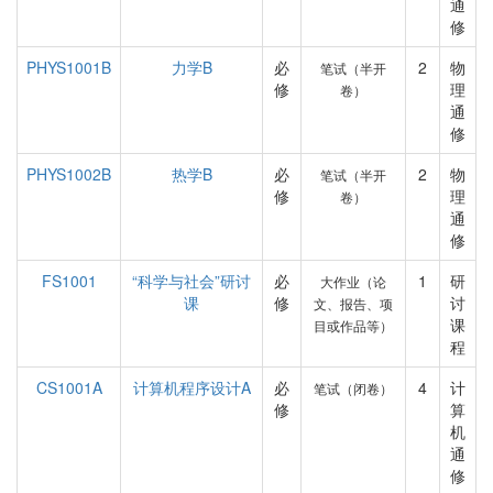
通
修
PHYS1001B
力学B
必
2
物
笔试（半开
修
理
卷）
通
修
PHYS1002B
热学B
必
2
物
笔试（半开
修
理
卷）
通
修
FS1001
“科学与社会”研讨
必
1
研
大作业（论
课
修
讨
文、报告、项
课
目或作品等）
程
CS1001A
计算机程序设计A
必
4
计
笔试（闭卷）
修
算
机
通
修