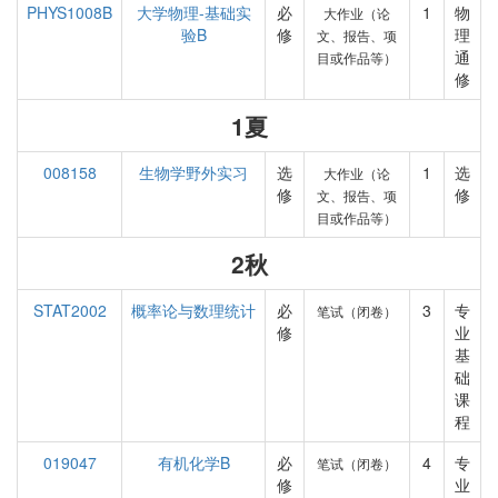
PHYS1008B
大学物理-基础实
必
1
物
大作业（论
验B
修
理
文、报告、项
通
目或作品等）
修
1夏
008158
生物学野外实习
选
1
选
大作业（论
修
修
文、报告、项
目或作品等）
2秋
STAT2002
概率论与数理统计
必
3
专
笔试（闭卷）
修
业
基
础
课
程
019047
有机化学B
必
4
专
笔试（闭卷）
修
业