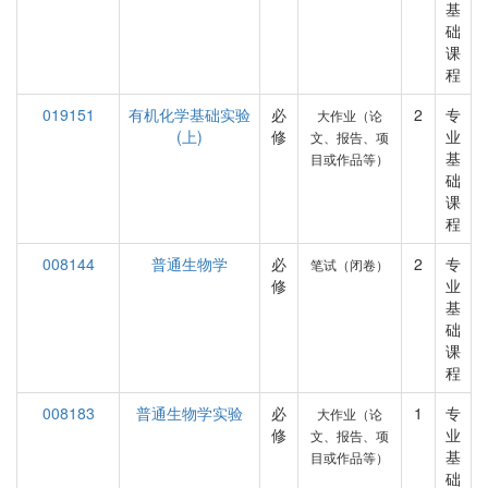
基
础
课
程
019151
有机化学基础实验
必
2
专
大作业（论
(上)
修
业
文、报告、项
基
目或作品等）
础
课
程
008144
普通生物学
必
2
专
笔试（闭卷）
修
业
基
础
课
程
008183
普通生物学实验
必
1
专
大作业（论
修
业
文、报告、项
基
目或作品等）
础