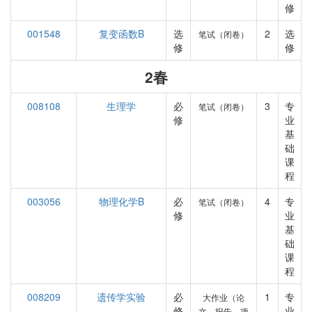
修
001548
复变函数B
选
2
选
笔试（闭卷）
修
修
2春
008108
生理学
必
3
专
笔试（闭卷）
修
业
基
础
课
程
003056
物理化学B
必
4
专
笔试（闭卷）
修
业
基
础
课
程
008209
遗传学实验
必
1
专
大作业（论
修
业
文、报告、项