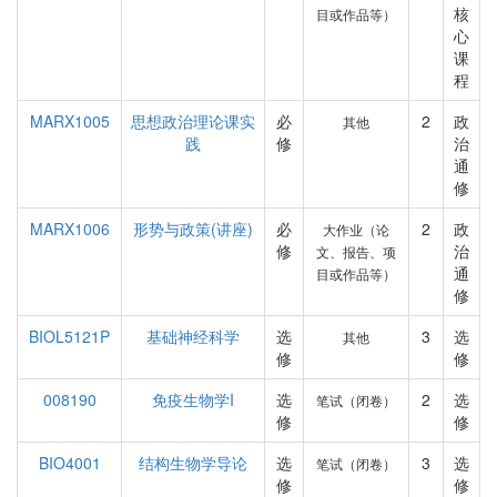
核
目或作品等）
心
课
程
MARX1005
思想政治理论课实
必
2
政
其他
践
修
治
通
修
MARX1006
形势与政策(讲座)
必
2
政
大作业（论
修
治
文、报告、项
通
目或作品等）
修
BIOL5121P
基础神经科学
选
3
选
其他
修
修
008190
免疫生物学I
选
2
选
笔试（闭卷）
修
修
BIO4001
结构生物学导论
选
3
选
笔试（闭卷）
修
修