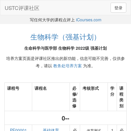
USTC评课社区
登录
写任何大学的课程点评上
iCourses.com
生物科学（强基计划）
生命科学与医学部 生物科学 2022级 强基计划
培养方案页面是评课社区推出的新功能，信息可能不完善，仅供参
考，请以
教务处培养方案
为准。
课程号
课程名
必
考核形式
学
课
修/
分
程
选
类
修
别
0--
PE00001
基础体育
必
1
必
体育测试