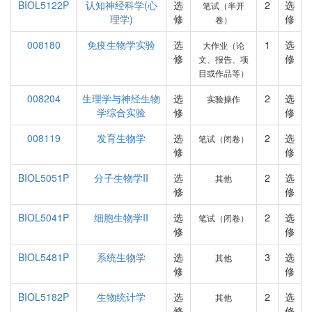
BIOL5122P
认知神经科学(心
选
2
选
笔试（半开
理学)
修
修
卷）
008180
免疫生物学实验
选
1
选
大作业（论
修
修
文、报告、项
目或作品等）
008204
生理学与神经生物
选
2
选
实验操作
学综合实验
修
修
008119
发育生物学
选
2
选
笔试（闭卷）
修
修
BIOL5051P
分子生物学II
选
2
选
其他
修
修
BIOL5041P
细胞生物学II
选
2
选
笔试（闭卷）
修
修
BIOL5481P
系统生物学
选
3
选
其他
修
修
BIOL5182P
生物统计学
选
2
选
其他
修
修