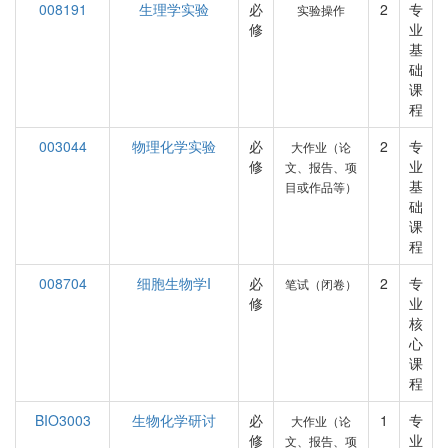
008191
生理学实验
必
2
专
实验操作
修
业
基
础
课
程
003044
物理化学实验
必
2
专
大作业（论
修
业
文、报告、项
基
目或作品等）
础
课
程
008704
细胞生物学I
必
2
专
笔试（闭卷）
修
业
核
心
课
程
BIO3003
生物化学研讨
必
1
专
大作业（论
修
业
文、报告、项