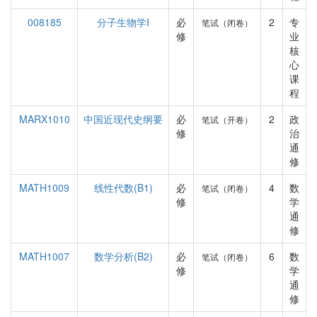
008185
分子生物学I
必
2
专
笔试（闭卷）
修
业
核
心
课
程
MARX1010
中国近现代史纲要
必
2
政
笔试（开卷）
修
治
通
修
MATH1009
线性代数(B1)
必
4
数
笔试（闭卷）
修
学
通
修
MATH1007
数学分析(B2)
必
6
数
笔试（闭卷）
修
学
通
修