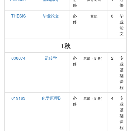
修
修
THESIS
毕业论文
必
8
毕
其他
修
业
论
文
1秋
008074
遗传学
必
2
专
笔试（闭卷）
修
业
基
础
课
程
019163
化学原理B
必
4
专
笔试（闭卷）
修
业
基
础
课
程