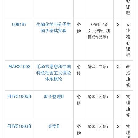
心
课
程
008187
生物化学与分子生
必
2
专
大作业（论
物学基础实验
修
业
文、报告、项
核
目或作品等）
心
课
程
MARX1008
毛泽东思想和中国
必
2
政
笔试（开卷）
特色社会主义理论
修
治
体系概论
通
修
PHYS1005B
原子物理B
必
2
物
笔试（闭卷）
修
理
通
修
PHYS1003B
光学B
必
2
物
笔试（闭卷）
修
理