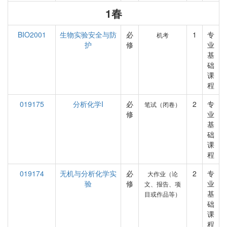
1春
BIO2001
生物实验安全与防
必
1
专
机考
护
修
业
基
础
课
程
019175
分析化学I
必
2
专
笔试（闭卷）
修
业
基
础
课
程
019174
无机与分析化学实
必
2
专
大作业（论
验
修
业
文、报告、项
基
目或作品等）
础
课
程