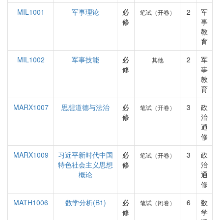
MIL1001
军事理论
必
2
军
笔试（开卷）
修
事
教
育
MIL1002
军事技能
必
2
军
其他
修
事
教
育
MARX1007
思想道德与法治
必
3
政
笔试（开卷）
修
治
通
修
MARX1009
习近平新时代中国
必
3
政
笔试（开卷）
特色社会主义思想
修
治
概论
通
修
MATH1006
数学分析(B1)
必
6
数
笔试（闭卷）
修
学