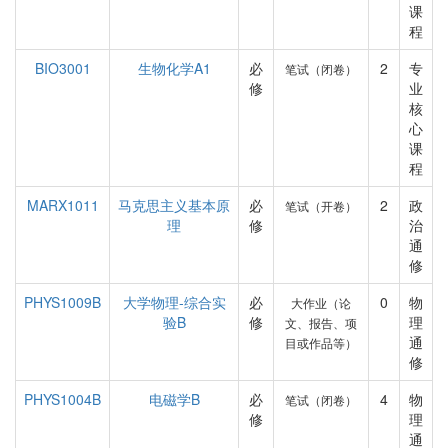
课
程
BIO3001
生物化学A1
必
2
专
笔试（闭卷）
修
业
核
心
课
程
MARX1011
马克思主义基本原
必
2
政
笔试（开卷）
理
修
治
通
修
PHYS1009B
大学物理-综合实
必
0
物
大作业（论
验B
修
理
文、报告、项
通
目或作品等）
修
PHYS1004B
电磁学B
必
4
物
笔试（闭卷）
修
理
通