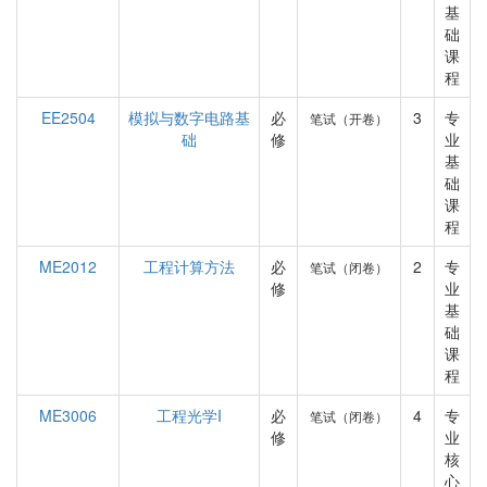
基
础
课
程
EE2504
模拟与数字电路基
必
3
专
笔试（开卷）
础
修
业
基
础
课
程
ME2012
工程计算方法
必
2
专
笔试（闭卷）
修
业
基
础
课
程
ME3006
工程光学I
必
4
专
笔试（闭卷）
修
业
核
心