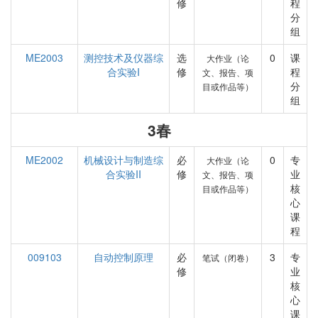
修
程
分
组
ME2003
测控技术及仪器综
选
0
课
大作业（论
合实验I
修
程
文、报告、项
分
目或作品等）
组
3春
ME2002
机械设计与制造综
必
0
专
大作业（论
合实验II
修
业
文、报告、项
核
目或作品等）
心
课
程
009103
自动控制原理
必
3
专
笔试（闭卷）
修
业
核
心
课