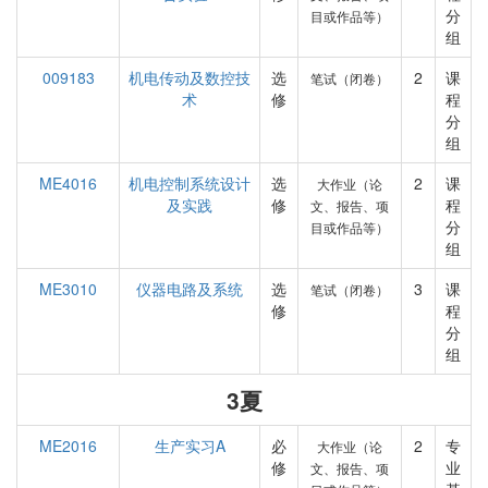
分
目或作品等）
组
009183
机电传动及数控技
选
2
课
笔试（闭卷）
术
修
程
分
组
ME4016
机电控制系统设计
选
2
课
大作业（论
及实践
修
程
文、报告、项
分
目或作品等）
组
ME3010
仪器电路及系统
选
3
课
笔试（闭卷）
修
程
分
组
3夏
ME2016
生产实习A
必
2
专
大作业（论
修
业
文、报告、项