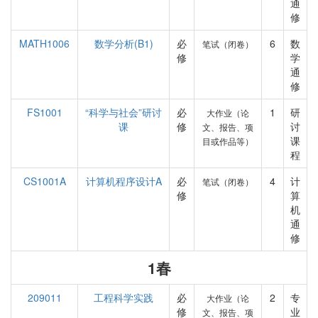
通
修
MATH1006
数学分析(B1)
必
6
数
笔试（闭卷）
修
学
通
修
FS1001
“科学与社会”研讨
必
1
研
大作业（论
课
修
讨
文、报告、项
课
目或作品等）
程
CS1001A
计算机程序设计A
必
4
计
笔试（闭卷）
修
算
机
通
修
1春
209011
工程科学实践
必
2
专
大作业（论
修
业
文、报告、项