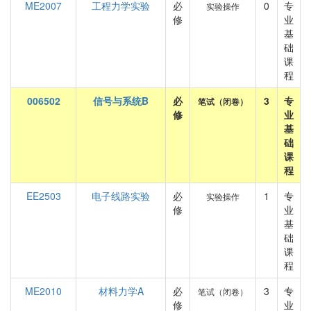
ME2007
工程力学实验
必
0
专
实验操作
修
业
基
础
课
程
006502
信号与系统B
必
3
专
笔试（闭卷）
修
业
基
础
课
程
EE2503
电子线路实验
必
1
专
实验操作
修
业
基
础
课
程
ME2010
材料力学A
必
3
专
笔试（闭卷）
修
业