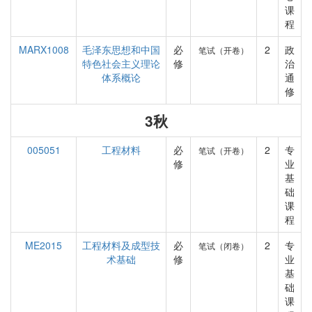
课
程
MARX1008
毛泽东思想和中国
必
2
政
笔试（开卷）
特色社会主义理论
修
治
体系概论
通
修
3秋
005051
工程材料
必
2
专
笔试（开卷）
修
业
基
础
课
程
ME2015
工程材料及成型技
必
2
专
笔试（闭卷）
术基础
修
业
基
础
课