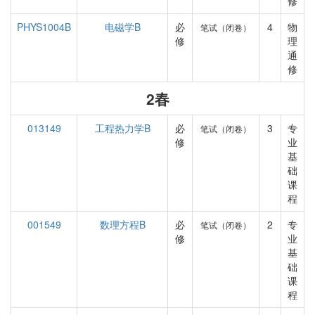
修
PHYS1004B
电磁学B
必
4
物
笔试（闭卷）
修
理
通
修
2春
013149
工程热力学B
必
3
专
笔试（闭卷）
修
业
基
础
课
程
001549
数理方程B
必
2
专
笔试（闭卷）
修
业
基
础
课
程