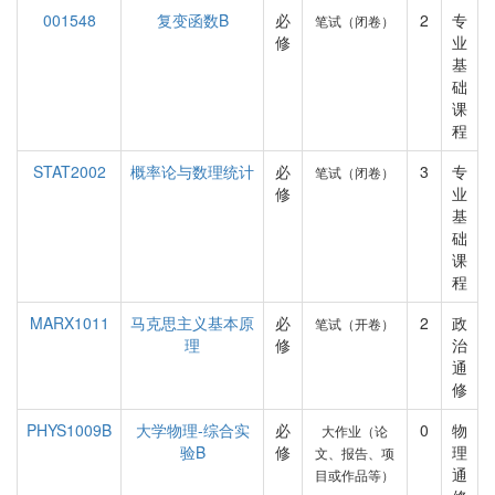
001548
复变函数B
必
2
专
笔试（闭卷）
修
业
基
础
课
程
STAT2002
概率论与数理统计
必
3
专
笔试（闭卷）
修
业
基
础
课
程
MARX1011
马克思主义基本原
必
2
政
笔试（开卷）
理
修
治
通
修
PHYS1009B
大学物理-综合实
必
0
物
大作业（论
验B
修
理
文、报告、项
通
目或作品等）