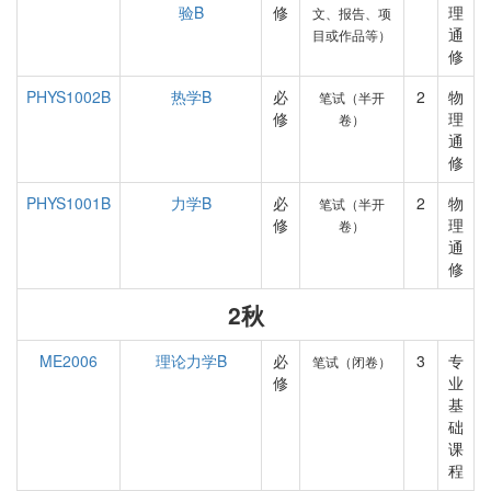
验B
修
理
文、报告、项
通
目或作品等）
修
PHYS1002B
热学B
必
2
物
笔试（半开
修
理
卷）
通
修
PHYS1001B
力学B
必
2
物
笔试（半开
修
理
卷）
通
修
2秋
ME2006
理论力学B
必
3
专
笔试（闭卷）
修
业
基
础
课
程