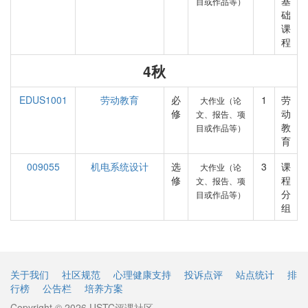
基
目或作品等）
础
课
程
4秋
EDUS1001
劳动教育
必
1
劳
大作业（论
修
动
文、报告、项
教
目或作品等）
育
009055
机电系统设计
选
3
课
大作业（论
修
程
文、报告、项
分
目或作品等）
组
关于我们
社区规范
心理健康支持
投诉点评
站点统计
排
行榜
公告栏
培养方案
Copyright © 2026 USTC评课社区