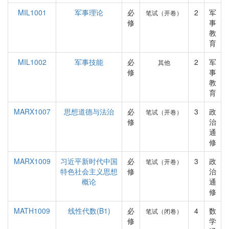
MIL1001
军事理论
必
2
军
笔试（开卷）
修
事
教
育
MIL1002
军事技能
必
2
军
其他
修
事
教
育
MARX1007
思想道德与法治
必
3
政
笔试（开卷）
修
治
通
修
MARX1009
习近平新时代中国
必
3
政
笔试（开卷）
特色社会主义思想
修
治
概论
通
修
MATH1009
线性代数(B1)
必
4
数
笔试（闭卷）
修
学