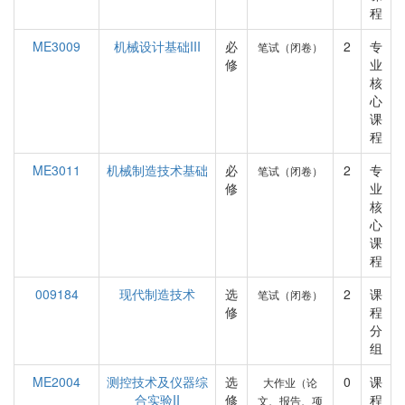
程
ME3009
机械设计基础III
必
2
专
笔试（闭卷）
修
业
核
心
课
程
ME3011
机械制造技术基础
必
2
专
笔试（闭卷）
修
业
核
心
课
程
009184
现代制造技术
选
2
课
笔试（闭卷）
修
程
分
组
ME2004
测控技术及仪器综
选
0
课
大作业（论
合实验II
修
程
文、报告、项