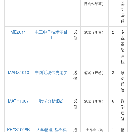
基
目或作品等）
础
课
程
ME2011
电工电子技术基础
必
2
专
笔试（闭卷）
I
修
业
基
础
课
程
MARX1010
中国近现代史纲要
必
2
政
笔试（开卷）
修
治
通
修
MATH1007
数学分析(B2)
必
6
数
笔试（闭卷）
修
学
通
修
PHYS1008B
大学物理-基础实
必
1
物
大作业（论