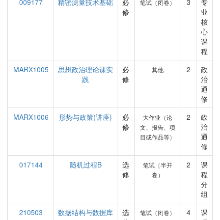
009177
精密测量技术基础
必
3
专
笔试（闭卷）
修
业
核
心
课
程
MARX1005
思想政治理论课实
必
2
政
其他
践
修
治
通
修
MARX1006
形势与政策(讲座)
必
2
政
大作业（论
修
治
文、报告、项
通
目或作品等）
修
017144
随机过程B
选
2
课
笔试（半开
修
程
卷）
分
组
210503
数据结构与数据库
选
4
课
笔试（闭卷）