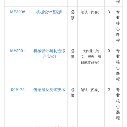
程
ME3008
机械设计基础II
必
3
专
笔试（闭卷）
修
业
核
心
课
程
ME2001
机械设计与制造综
必
0
专
大作业（论
合实验I
修
业
文、报告、项
核
目或作品等）
心
课
程
009175
传感器及测试技术
必
2
专
笔试（闭卷）
修
业
核
心
课
程