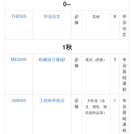
0--
THESIS
毕业论文
必
8
毕
其他
修
业
论
文
1秋
ME2005
机械设计基础I
必
3
专
笔试（闭卷）
修
业
基
础
课
程
209005
工程科学前沿
必
1
专
大作业（论
修
业
文、报告、项
基
目或作品等）
础
课
程