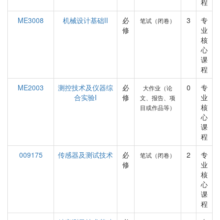
程
ME3008
机械设计基础II
必
3
专
笔试（闭卷）
修
业
核
心
课
程
ME2003
测控技术及仪器综
必
0
专
大作业（论
合实验I
修
业
文、报告、项
核
目或作品等）
心
课
程
009175
传感器及测试技术
必
2
专
笔试（闭卷）
修
业
核
心
课
程