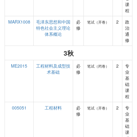
课
程
MARX1008
毛泽东思想和中国
必
2
政
笔试（开卷）
特色社会主义理论
修
治
体系概论
通
修
3秋
ME2015
工程材料及成型技
必
2
专
笔试（闭卷）
术基础
修
业
基
础
课
程
005051
工程材料
必
2
专
笔试（开卷）
修
业
基
础
课