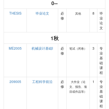
0--
THESIS
毕业论文
必
8
毕
其他
修
业
论
文
1秋
ME2005
机械设计基础I
必
3
专
笔试（闭卷）
修
业
基
础
课
程
209005
工程科学前沿
必
1
专
大作业（论
修
业
文、报告、项
基
目或作品等）
础
课
程