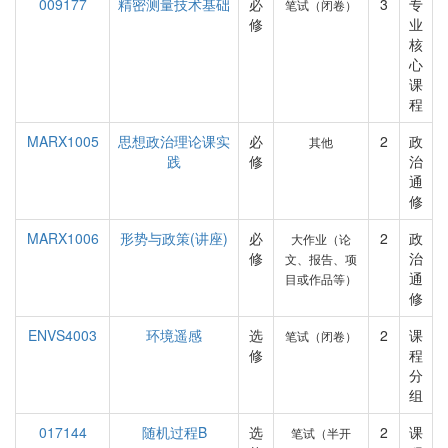
009177
精密测量技术基础
必
3
专
笔试（闭卷）
修
业
核
心
课
程
MARX1005
思想政治理论课实
必
2
政
其他
践
修
治
通
修
MARX1006
形势与政策(讲座)
必
2
政
大作业（论
修
治
文、报告、项
通
目或作品等）
修
ENVS4003
环境遥感
选
2
课
笔试（闭卷）
修
程
分
组
017144
随机过程B
选
2
课
笔试（半开