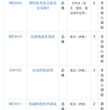
ME2004
测控技术及仪器综
必
0
专
大作业（论
合实验II
修
业
文、报告、项
核
目或作品等）
心
课
程
ME3010
仪器电路及系统
必
3
专
笔试（闭卷）
修
业
核
心
课
程
009103
自动控制原理
必
3
专
笔试（闭卷）
修
业
核
心
课
程
ME3011
机械制造技术基础
选
2
课
笔试（闭卷）
修
程