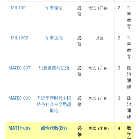
MIL1001
军事理论
必
2
军
笔试（开卷）
修
事
教
育
MIL1002
军事技能
必
2
军
其他
修
事
教
育
MARX1007
思想道德与法治
必
3
政
笔试（开卷）
修
治
通
修
MARX1009
习近平新时代中国
必
3
政
笔试（开卷）
特色社会主义思想
修
治
概论
通
修
MATH1009
线性代数(B1)
必
4
数
笔试（闭卷）
修
学