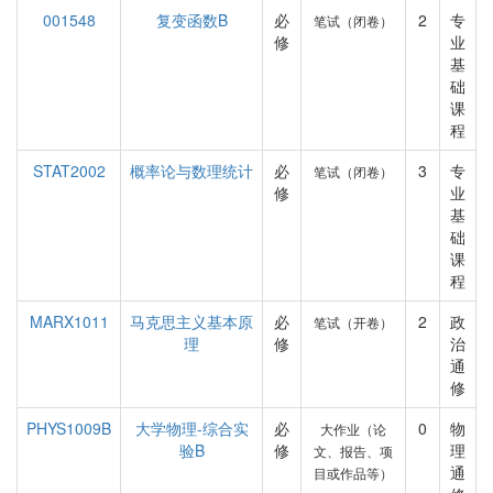
001548
复变函数B
必
2
专
笔试（闭卷）
修
业
基
础
课
程
STAT2002
概率论与数理统计
必
3
专
笔试（闭卷）
修
业
基
础
课
程
MARX1011
马克思主义基本原
必
2
政
笔试（开卷）
理
修
治
通
修
PHYS1009B
大学物理-综合实
必
0
物
大作业（论
验B
修
理
文、报告、项
通
目或作品等）