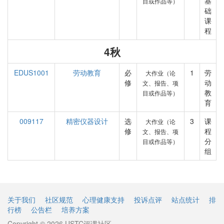
基
目或作品等）
础
课
程
4秋
EDUS1001
劳动教育
必
1
劳
大作业（论
修
动
文、报告、项
教
目或作品等）
育
009117
精密仪器设计
选
3
课
大作业（论
修
程
文、报告、项
分
目或作品等）
组
关于我们
社区规范
心理健康支持
投诉点评
站点统计
排
行榜
公告栏
培养方案
Copyright © 2026 USTC评课社区