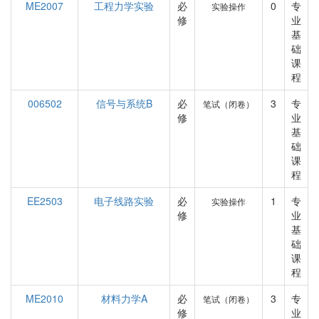
ME2007
工程力学实验
必
0
专
实验操作
修
业
基
础
课
程
006502
信号与系统B
必
3
专
笔试（闭卷）
修
业
基
础
课
程
EE2503
电子线路实验
必
1
专
实验操作
修
业
基
础
课
程
ME2010
材料力学A
必
3
专
笔试（闭卷）
修
业