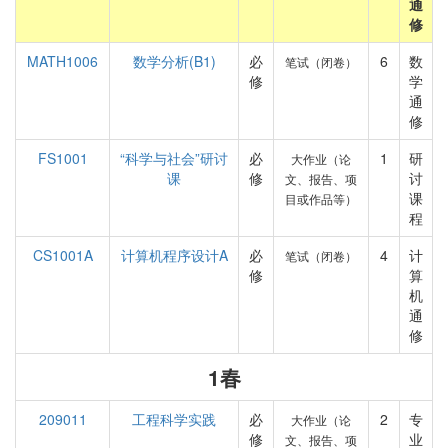
通
修
MATH1006
数学分析(B1)
必
6
数
笔试（闭卷）
修
学
通
修
FS1001
“科学与社会”研讨
必
1
研
大作业（论
课
修
讨
文、报告、项
课
目或作品等）
程
CS1001A
计算机程序设计A
必
4
计
笔试（闭卷）
修
算
机
通
修
1春
209011
工程科学实践
必
2
专
大作业（论
修
业
文、报告、项