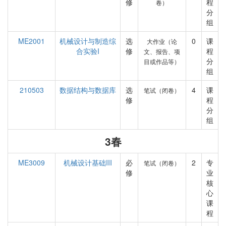
修
程
卷）
分
组
ME2001
机械设计与制造综
选
0
课
大作业（论
合实验I
修
程
文、报告、项
分
目或作品等）
组
210503
数据结构与数据库
选
4
课
笔试（闭卷）
修
程
分
组
3春
ME3009
机械设计基础III
必
2
专
笔试（闭卷）
修
业
核
心
课
程