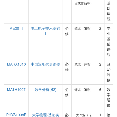
基
目或作品等）
础
课
程
ME2011
电工电子技术基础
必
2
专
笔试（闭卷）
I
修
业
基
础
课
程
MARX1010
中国近现代史纲要
必
2
政
笔试（开卷）
修
治
通
修
MATH1007
数学分析(B2)
必
6
数
笔试（闭卷）
修
学
通
修
PHYS1008B
大学物理-基础实
必
1
物
大作业（论