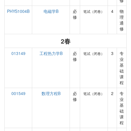
修
PHYS1004B
电磁学B
必
4
物
笔试（闭卷）
修
理
通
修
2春
013149
工程热力学B
必
3
专
笔试（闭卷）
修
业
基
础
课
程
001549
数理方程B
必
2
专
笔试（闭卷）
修
业
基
础
课
程