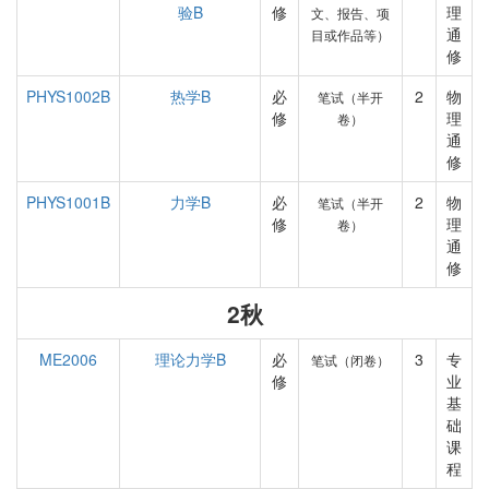
验B
修
理
文、报告、项
通
目或作品等）
修
PHYS1002B
热学B
必
2
物
笔试（半开
修
理
卷）
通
修
PHYS1001B
力学B
必
2
物
笔试（半开
修
理
卷）
通
修
2秋
ME2006
理论力学B
必
3
专
笔试（闭卷）
修
业
基
础
课
程