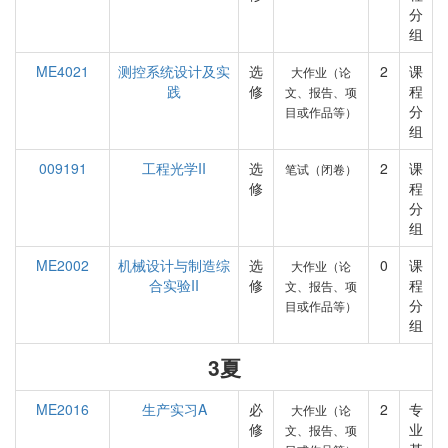
分
组
ME4021
测控系统设计及实
选
2
课
大作业（论
践
修
程
文、报告、项
分
目或作品等）
组
009191
工程光学II
选
2
课
笔试（闭卷）
修
程
分
组
ME2002
机械设计与制造综
选
0
课
大作业（论
合实验II
修
程
文、报告、项
分
目或作品等）
组
3夏
ME2016
生产实习A
必
2
专
大作业（论
修
业
文、报告、项