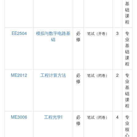
基
础
课
程
EE2504
模拟与数字电路基
必
3
专
笔试（开卷）
础
修
业
基
础
课
程
ME2012
工程计算方法
必
2
专
笔试（闭卷）
修
业
基
础
课
程
ME3006
工程光学I
必
4
专
笔试（闭卷）
修
业
核
心