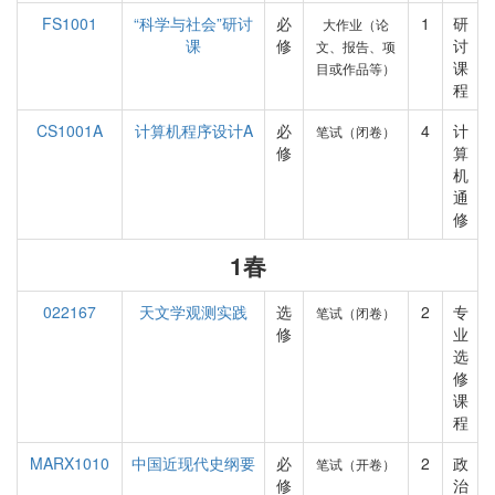
FS1001
“科学与社会”研讨
必
1
研
大作业（论
课
修
讨
文、报告、项
课
目或作品等）
程
CS1001A
计算机程序设计A
必
4
计
笔试（闭卷）
修
算
机
通
修
1春
022167
天文学观测实践
选
2
专
笔试（闭卷）
修
业
选
修
课
程
MARX1010
中国近现代史纲要
必
2
政
笔试（开卷）
修
治