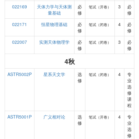
022169
天体力学与天体测
必
3
必
笔试（开卷）
量基础
修
修
022171
恒星物理基础
必
4
必
笔试（闭卷）
修
修
022007
实测天体物理学
必
3
必
笔试（闭卷）
修
修
4秋
ASTR5002P
星系天文学
选
4
专
笔试（闭卷）
修
业
选
修
课
程
ASTR5001P
广义相对论
选
4
专
笔试（开卷）
修
业
选
修