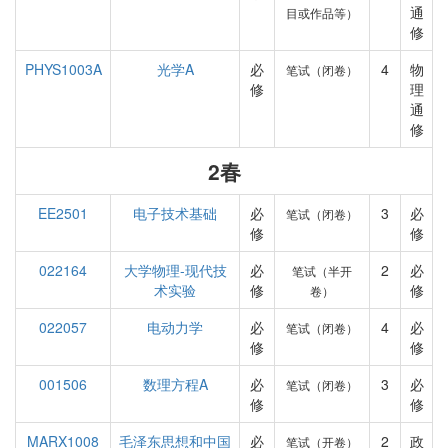
通
目或作品等）
修
PHYS1003A
光学A
必
4
物
笔试（闭卷）
修
理
通
修
2春
EE2501
电子技术基础
必
3
必
笔试（闭卷）
修
修
022164
大学物理-现代技
必
2
必
笔试（半开
术实验
修
修
卷）
022057
电动力学
必
4
必
笔试（闭卷）
修
修
001506
数理方程A
必
3
必
笔试（闭卷）
修
修
MARX1008
毛泽东思想和中国
必
2
政
笔试（开卷）