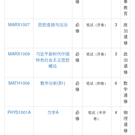
修
事
教
育
MARX1007
思想道德与法治
必
3
政
笔试（开卷）
修
治
通
修
MARX1009
习近平新时代中国
必
3
政
笔试（开卷）
特色社会主义思想
修
治
概论
通
修
MATH1006
数学分析(B1)
必
6
数
笔试（闭卷）
修
学
通
修
PHYS1001A
力学A
必
4
物
笔试（半开
修
理
卷）
通
修