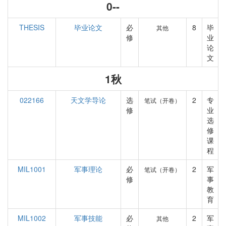
0--
THESIS
毕业论文
必
8
毕
其他
修
业
论
文
1秋
022166
天文学导论
选
2
专
笔试（开卷）
修
业
选
修
课
程
MIL1001
军事理论
必
2
军
笔试（开卷）
修
事
教
育
MIL1002
军事技能
必
2
军
其他