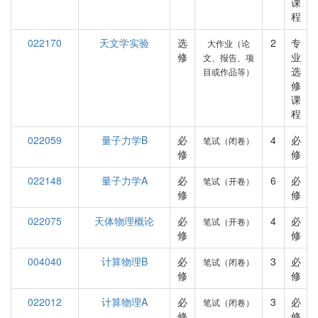
课
程
022170
天文学实验
选
2
专
大作业（论
修
业
文、报告、项
选
目或作品等）
修
课
程
022059
量子力学B
必
4
必
笔试（闭卷）
修
修
022148
量子力学A
必
6
必
笔试（开卷）
修
修
022075
天体物理概论
必
4
必
笔试（开卷）
修
修
004040
计算物理B
必
3
必
笔试（闭卷）
修
修
022012
计算物理A
必
3
必
笔试（闭卷）
修
修