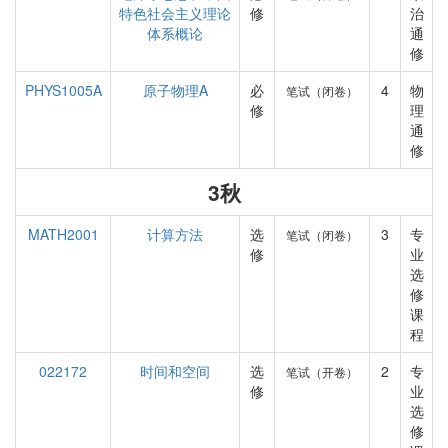
特色社会主义理论
修
治
体系概论
通
修
PHYS1005A
原子物理A
必
4
物
笔试（闭卷）
修
理
通
修
3秋
MATH2001
计算方法
选
3
专
笔试（闭卷）
修
业
选
修
课
程
022172
时间和空间
选
2
专
笔试（开卷）
修
业
选
修