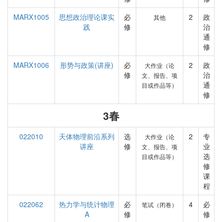
MARX1005
思想政治理论课实
必
2
政
其他
践
修
治
通
修
MARX1006
形势与政策(讲座)
必
2
政
大作业（论
修
治
文、报告、项
通
目或作品等）
修
3春
022010
天体物理前沿系列
选
2
专
大作业（论
讲座
修
业
文、报告、项
选
目或作品等）
修
课
程
022062
热力学与统计物理
必
4
必
笔试（闭卷）
A
修
修