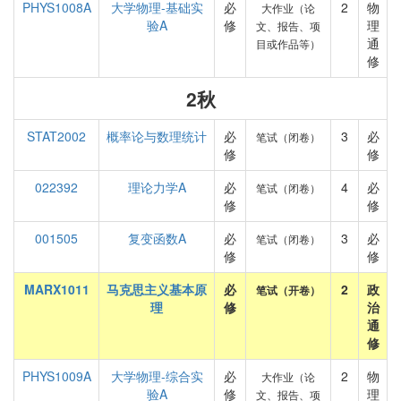
PHYS1008A
大学物理-基础实
必
2
物
大作业（论
验A
修
理
文、报告、项
通
目或作品等）
修
2秋
STAT2002
概率论与数理统计
必
3
必
笔试（闭卷）
修
修
022392
理论力学A
必
4
必
笔试（闭卷）
修
修
001505
复变函数A
必
3
必
笔试（闭卷）
修
修
MARX1011
马克思主义基本原
必
2
政
笔试（开卷）
理
修
治
通
修
PHYS1009A
大学物理-综合实
必
2
物
大作业（论
验A
修
理
文、报告、项