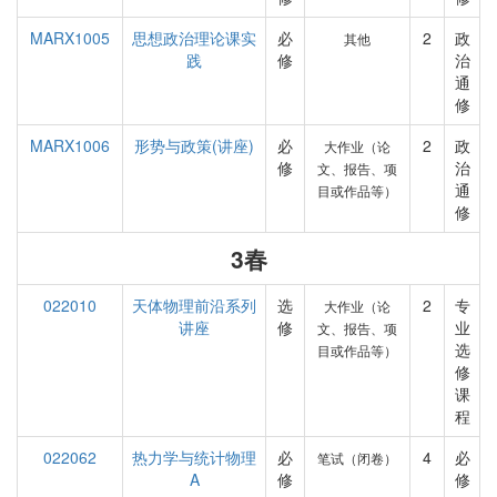
MARX1005
思想政治理论课实
必
2
政
其他
践
修
治
通
修
MARX1006
形势与政策(讲座)
必
2
政
大作业（论
修
治
文、报告、项
通
目或作品等）
修
3春
022010
天体物理前沿系列
选
2
专
大作业（论
讲座
修
业
文、报告、项
选
目或作品等）
修
课
程
022062
热力学与统计物理
必
4
必
笔试（闭卷）
A
修
修