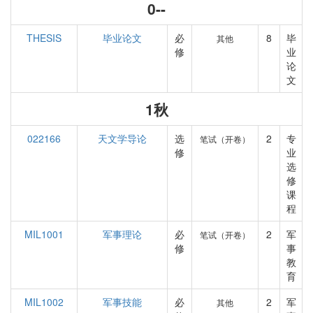
0--
THESIS
毕业论文
必
8
毕
其他
修
业
论
文
1秋
022166
天文学导论
选
2
专
笔试（开卷）
修
业
选
修
课
程
MIL1001
军事理论
必
2
军
笔试（开卷）
修
事
教
育
MIL1002
军事技能
必
2
军
其他