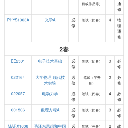
通
目或作品等）
修
PHYS1003A
光学A
必
4
物
笔试（闭卷）
修
理
通
修
2春
EE2501
电子技术基础
必
3
必
笔试（闭卷）
修
修
022164
大学物理-现代技
必
2
必
笔试（半开
术实验
修
修
卷）
022057
电动力学
必
4
必
笔试（闭卷）
修
修
001506
数理方程A
必
3
必
笔试（闭卷）
修
修
MARX1008
毛泽东思想和中国
必
2
政
笔试（开卷）