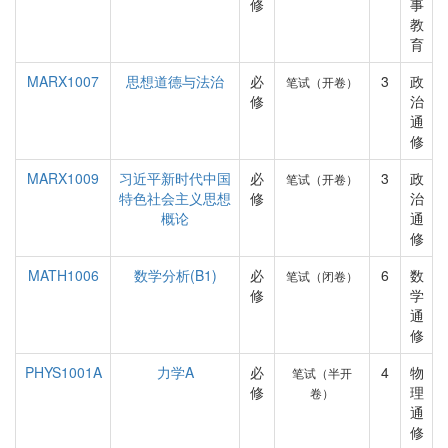
修
事
教
育
MARX1007
思想道德与法治
必
3
政
笔试（开卷）
修
治
通
修
MARX1009
习近平新时代中国
必
3
政
笔试（开卷）
特色社会主义思想
修
治
概论
通
修
MATH1006
数学分析(B1)
必
6
数
笔试（闭卷）
修
学
通
修
PHYS1001A
力学A
必
4
物
笔试（半开
修
理
卷）
通
修