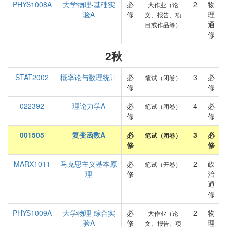
PHYS1008A
大学物理-基础实
必
2
物
大作业（论
验A
修
理
文、报告、项
通
目或作品等）
修
2秋
STAT2002
概率论与数理统计
必
3
必
笔试（闭卷）
修
修
022392
理论力学A
必
4
必
笔试（闭卷）
修
修
001505
复变函数A
必
3
必
笔试（闭卷）
修
修
MARX1011
马克思主义基本原
必
2
政
笔试（开卷）
理
修
治
通
修
PHYS1009A
大学物理-综合实
必
2
物
大作业（论
验A
修
理
文、报告、项