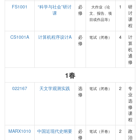
FS1001
“科学与社会”研讨
必
1
研
大作业（论
课
修
讨
文、报告、项
课
目或作品等）
程
CS1001A
计算机程序设计A
必
4
计
笔试（闭卷）
修
算
机
通
修
1春
022167
天文学观测实践
选
2
专
笔试（闭卷）
修
业
选
修
课
程
MARX1010
中国近现代史纲要
必
2
政
笔试（开卷）
修
治