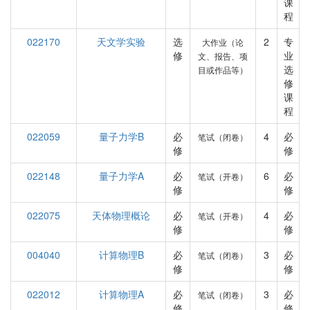
课
程
022170
天文学实验
选
2
专
大作业（论
修
业
文、报告、项
选
目或作品等）
修
课
程
022059
量子力学B
必
4
必
笔试（闭卷）
修
修
022148
量子力学A
必
6
必
笔试（开卷）
修
修
022075
天体物理概论
必
4
必
笔试（开卷）
修
修
004040
计算物理B
必
3
必
笔试（闭卷）
修
修
022012
计算物理A
必
3
必
笔试（闭卷）
修
修