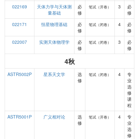
022169
天体力学与天体测
必
3
必
笔试（开卷）
量基础
修
修
022171
恒星物理基础
必
4
必
笔试（闭卷）
修
修
022007
实测天体物理学
必
3
必
笔试（闭卷）
修
修
4秋
ASTR5002P
星系天文学
选
4
专
笔试（闭卷）
修
业
选
修
课
程
ASTR5001P
广义相对论
选
4
专
笔试（开卷）
修
业
选
修