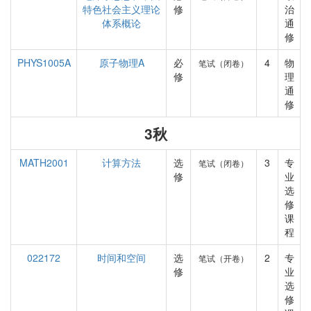
特色社会主义理论
修
治
体系概论
通
修
PHYS1005A
原子物理A
必
4
物
笔试（闭卷）
修
理
通
修
3秋
MATH2001
计算方法
选
3
专
笔试（闭卷）
修
业
选
修
课
程
022172
时间和空间
选
2
专
笔试（开卷）
修
业
选
修