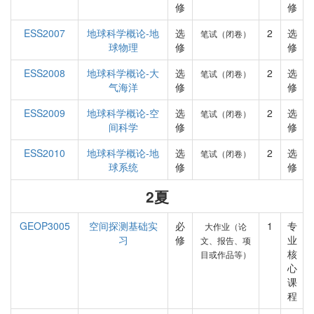
修
修
ESS2007
地球科学概论-地
选
2
选
笔试（闭卷）
球物理
修
修
ESS2008
地球科学概论-大
选
2
选
笔试（闭卷）
气海洋
修
修
ESS2009
地球科学概论-空
选
2
选
笔试（闭卷）
间科学
修
修
ESS2010
地球科学概论-地
选
2
选
笔试（闭卷）
球系统
修
修
2夏
GEOP3005
空间探测基础实
必
1
专
大作业（论
习
修
业
文、报告、项
核
目或作品等）
心
课
程