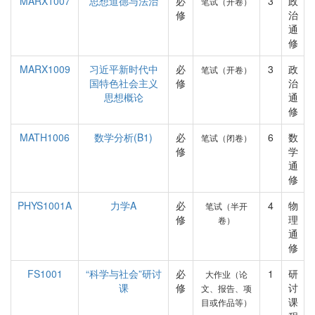
MARX1007
思想道德与法治
必
3
政
笔试（开卷）
修
治
通
修
MARX1009
习近平新时代中
必
3
政
笔试（开卷）
国特色社会主义
修
治
思想概论
通
修
MATH1006
数学分析(B1)
必
6
数
笔试（闭卷）
修
学
通
修
PHYS1001A
力学A
必
4
物
笔试（半开
修
理
卷）
通
修
FS1001
“科学与社会”研讨
必
1
研
大作业（论
课
修
讨
文、报告、项
课
目或作品等）