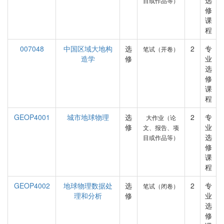
选
目或作品等）
修
课
程
007048
中国区域大地构
选
2
专
笔试（开卷）
造学
修
业
选
修
课
程
GEOP4001
城市地球物理
选
2
专
大作业（论
修
业
文、报告、项
选
目或作品等）
修
课
程
GEOP4002
地球物理数据处
选
2
专
笔试（闭卷）
理和分析
修
业
选
修