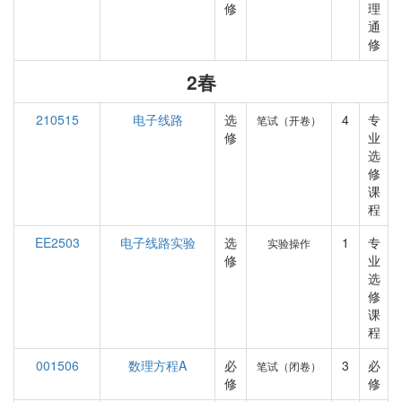
修
理
通
修
2春
210515
电子线路
选
4
专
笔试（开卷）
修
业
选
修
课
程
EE2503
电子线路实验
选
1
专
实验操作
修
业
选
修
课
程
001506
数理方程A
必
3
必
笔试（闭卷）
修
修