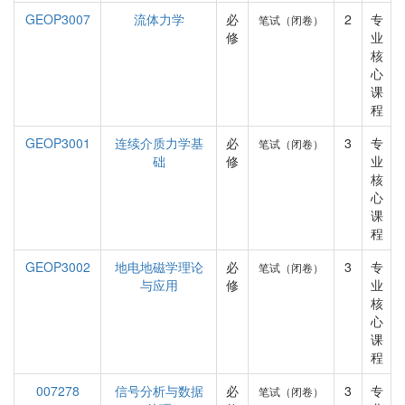
GEOP3007
流体力学
必
2
专
笔试（闭卷）
修
业
核
心
课
程
GEOP3001
连续介质力学基
必
3
专
笔试（闭卷）
础
修
业
核
心
课
程
GEOP3002
地电地磁学理论
必
3
专
笔试（闭卷）
与应用
修
业
核
心
课
程
007278
信号分析与数据
必
3
专
笔试（闭卷）