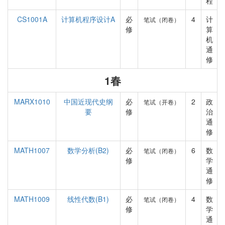
程
CS1001A
计算机程序设计A
必
4
计
笔试（闭卷）
修
算
机
通
修
1春
MARX1010
中国近现代史纲
必
2
政
笔试（开卷）
要
修
治
通
修
MATH1007
数学分析(B2)
必
6
数
笔试（闭卷）
修
学
通
修
MATH1009
线性代数(B1)
必
4
数
笔试（闭卷）
修
学
通