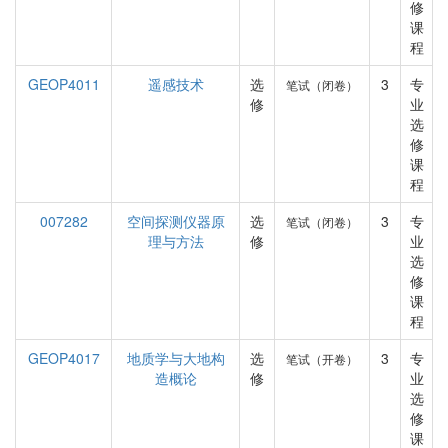
修
课
程
GEOP4011
遥感技术
选
3
专
笔试（闭卷）
修
业
选
修
课
程
007282
空间探测仪器原
选
3
专
笔试（闭卷）
理与方法
修
业
选
修
课
程
GEOP4017
地质学与大地构
选
3
专
笔试（开卷）
造概论
修
业
选
修
课