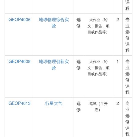
课
程
GEOP4006
地球物理综合实
选
2
专
大作业（论
验
修
业
文、报告、项
选
目或作品等）
修
课
程
GEOP4008
地球物理创新实
选
1
专
大作业（论
验
修
业
文、报告、项
选
目或作品等）
修
课
程
GEOP4013
行星大气
选
2
专
笔试（半开
修
业
卷）
选
修
课
程