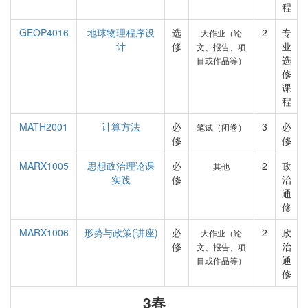
程
GEOP4016
地球物理程序设
选
2
专
大作业（论
计
修
业
文、报告、项
选
目或作品等）
修
课
程
MATH2001
计算方法
必
3
必
笔试（闭卷）
修
修
MARX1005
思想政治理论课
必
2
政
其他
实践
修
治
通
修
MARX1006
形势与政策(讲座)
必
2
政
大作业（论
修
治
文、报告、项
通
目或作品等）
修
3春