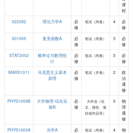
课
程
022392
理论力学A
必
4
必
笔试（闭卷）
修
修
001505
复变函数A
必
3
必
笔试（闭卷）
修
修
STAT2002
概率论与数理统
必
3
必
笔试（闭卷）
计
修
修
MARX1011
马克思主义基本
必
2
政
笔试（开卷）
原理
修
治
通
修
PHYS1009B
大学物理-综合实
必
0
物
大作业（论
验B
修
理
文、报告、项
通
目或作品等）
修
PHYS1003A
光学A
必
4
物
笔试（闭卷）