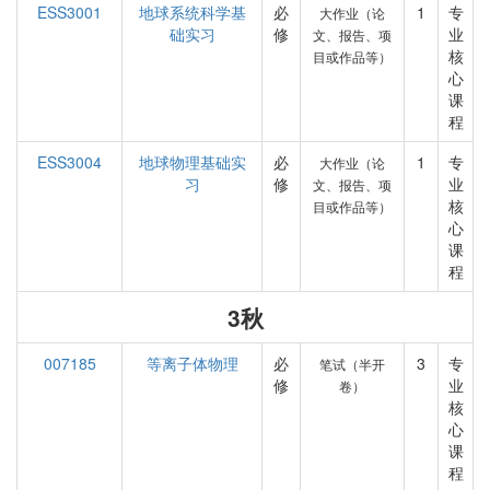
ESS3001
地球系统科学基
必
1
专
大作业（论
础实习
修
业
文、报告、项
核
目或作品等）
心
课
程
ESS3004
地球物理基础实
必
1
专
大作业（论
习
修
业
文、报告、项
核
目或作品等）
心
课
程
3秋
007185
等离子体物理
必
3
专
笔试（半开
修
业
卷）
核
心
课
程