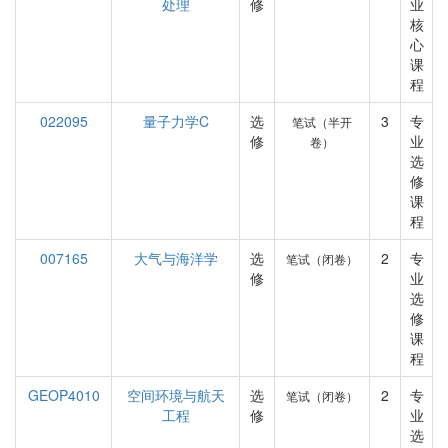
处理
修
业
核
心
课
程
022095
量子力学C
选
3
专
笔试（半开
修
业
卷）
选
修
课
程
007165
大气与海洋学
选
2
专
笔试（闭卷）
修
业
选
修
课
程
GEOP4010
空间环境与航天
选
2
专
笔试（闭卷）
工程
修
业
选