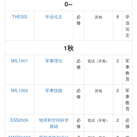
0--
THESIS
毕业论文
必
8
毕
其他
修
业
论
文
1秋
MIL1001
军事理论
必
2
军
笔试（开卷）
修
事
教
育
MIL1002
军事技能
必
2
军
其他
修
事
教
育
ESS2006
地球和空间科学
必
2
必
笔试（开卷）
基础
修
修