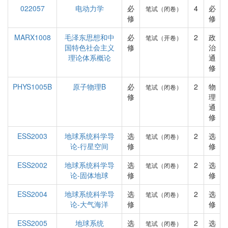
022057
电动力学
必
4
必
笔试（闭卷）
修
修
MARX1008
毛泽东思想和中
必
2
政
笔试（开卷）
国特色社会主义
修
治
理论体系概论
通
修
PHYS1005B
原子物理B
必
2
物
笔试（闭卷）
修
理
通
修
ESS2003
地球系统科学导
选
2
选
笔试（闭卷）
论-行星空间
修
修
ESS2002
地球系统科学导
选
2
选
笔试（闭卷）
论-固体地球
修
修
ESS2004
地球系统科学导
选
2
选
笔试（闭卷）
论-大气海洋
修
修
ESS2005
地球系统
选
2
选
笔试（闭卷）