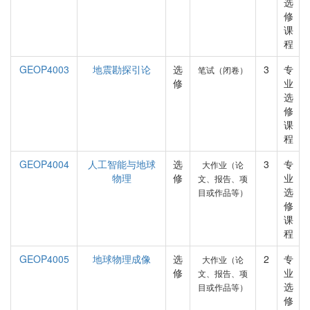
选
修
课
程
GEOP4003
地震勘探引论
选
3
专
笔试（闭卷）
修
业
选
修
课
程
GEOP4004
人工智能与地球
选
3
专
大作业（论
物理
修
业
文、报告、项
选
目或作品等）
修
课
程
GEOP4005
地球物理成像
选
2
专
大作业（论
修
业
文、报告、项
选
目或作品等）
修