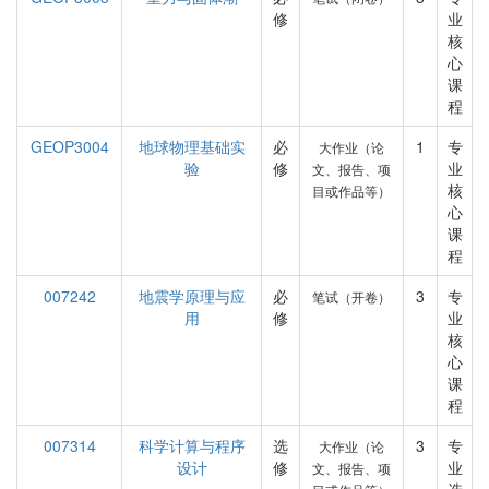
修
业
核
心
课
程
GEOP3004
地球物理基础实
必
1
专
大作业（论
验
修
业
文、报告、项
核
目或作品等）
心
课
程
007242
地震学原理与应
必
3
专
笔试（开卷）
用
修
业
核
心
课
程
007314
科学计算与程序
选
3
专
大作业（论
设计
修
业
文、报告、项