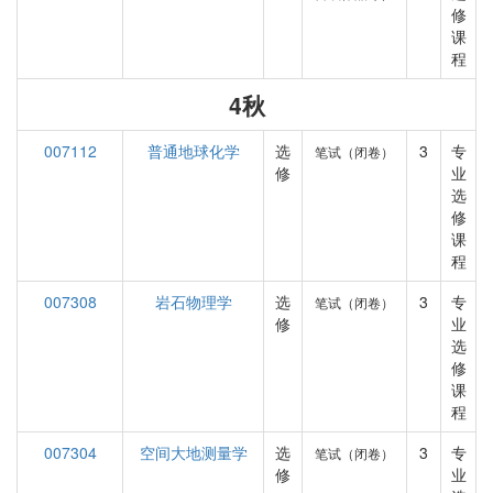
修
课
程
4秋
007112
普通地球化学
选
3
专
笔试（闭卷）
修
业
选
修
课
程
007308
岩石物理学
选
3
专
笔试（闭卷）
修
业
选
修
课
程
007304
空间大地测量学
选
3
专
笔试（闭卷）
修
业