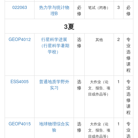
022063
热力学与统计物
必
3
必
笔试（闭卷）
理B
修
修
3夏
GEOP4012
行星科学进展
选
2
专
其他
（行星科学暑期
修
业
学校）
选
修
课
程
ESS4005
普通地质学野外
选
1
专
大作业（论
实习
修
业
文、报告、项
选
目或作品等）
修
课
程
GEOP4015
地球物理综合实
选
1
专
大作业（论
验
修
业
文、报告、项
选
目或作品等）