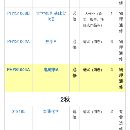
修
PHYS1008B
大学物理-基础实
必
1
物
大作业（论
验B
修
理
文、报告、项
通
目或作品等）
修
PHYS1002A
热学A
必
3
物
笔试（闭卷）
修
理
通
修
PHYS1004A
电磁学A
必
4
物
笔试（闭卷）
修
理
通
修
2秋
019165
普通化学
选
2
专
笔试（闭卷）
修
业
选
修