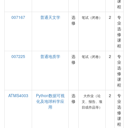
课
程
007167
普通天文学
选
2
专
笔试（闭卷）
修
业
选
修
课
程
007225
普通地质学
选
2
专
笔试（闭卷）
修
业
选
修
课
程
ATMS4003
Python数据可视
选
2
专
大作业（论
化及地球科学应
修
业
文、报告、项
用
选
目或作品等）
修
课
程