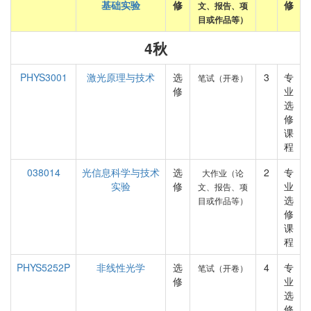
基础实验
修
修
文、报告、项
目或作品等）
4秋
PHYS3001
激光原理与技术
选
3
专
笔试（开卷）
修
业
选
修
课
程
038014
光信息科学与技术
选
2
专
大作业（论
实验
修
业
文、报告、项
选
目或作品等）
修
课
程
PHYS5252P
非线性光学
选
4
专
笔试（开卷）
修
业
选
修