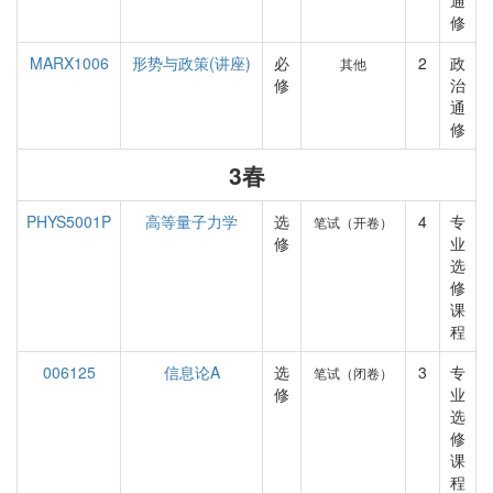
通
修
MARX1006
形势与政策(讲座)
必
2
政
其他
修
治
通
修
3春
PHYS5001P
高等量子力学
选
4
专
笔试（开卷）
修
业
选
修
课
程
006125
信息论A
选
3
专
笔试（闭卷）
修
业
选
修
课
程