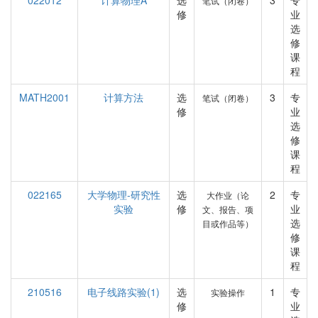
022012
计算物理A
选
3
专
笔试（闭卷）
修
业
选
修
课
程
MATH2001
计算方法
选
3
专
笔试（闭卷）
修
业
选
修
课
程
022165
大学物理-研究性
选
2
专
大作业（论
实验
修
业
文、报告、项
选
目或作品等）
修
课
程
210516
电子线路实验(1)
选
1
专
实验操作
修
业