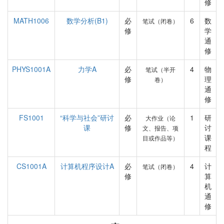
修
MATH1006
数学分析(B1)
必
6
数
笔试（闭卷）
修
学
通
修
PHYS1001A
力学A
必
4
物
笔试（半开
修
理
卷）
通
修
FS1001
“科学与社会”研讨
必
1
研
大作业（论
课
修
讨
文、报告、项
课
目或作品等）
程
CS1001A
计算机程序设计A
必
4
计
笔试（闭卷）
修
算
机
通
修