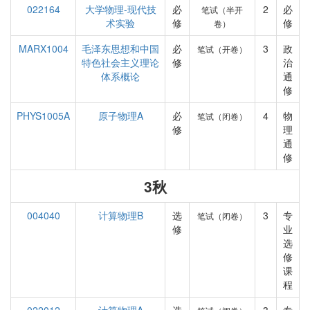
022164
大学物理-现代技
必
2
必
笔试（半开
术实验
修
修
卷）
MARX1004
毛泽东思想和中国
必
3
政
笔试（开卷）
特色社会主义理论
修
治
体系概论
通
修
PHYS1005A
原子物理A
必
4
物
笔试（闭卷）
修
理
通
修
3秋
004040
计算物理B
选
3
专
笔试（闭卷）
修
业
选
修
课
程