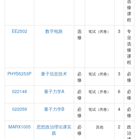
选
修
课
程
EE2502
数字电路
选
3
专
笔试（闭卷）
修
业
选
修
课
程
PHYS5253P
量子信息技术
必
3
必
笔试（闭卷）
修
修
022148
量子力学A
必
6
必
笔试（开卷）
修
修
022059
量子力学B
必
4
必
笔试（闭卷）
修
修
MARX1005
思想政治理论课实
必
2
政
其他
践
修
治