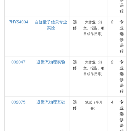
课
程
PHYS4004
自旋量子信息专业
选
2
专
大作业（论
实验
修
业
文、报告、项
选
目或作品等）
修
课
程
002047
凝聚态物理实验
选
2
专
大作业（论
修
业
文、报告、项
选
目或作品等）
修
课
程
002075
凝聚态物理基础
选
4
专
笔试（半开
修
业
卷）
选
修
课