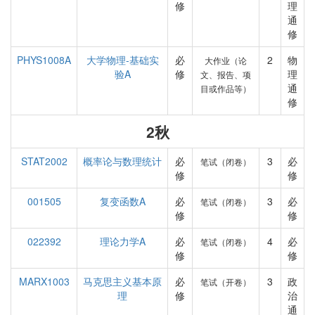
修
理
通
修
PHYS1008A
大学物理-基础实
必
2
物
大作业（论
验A
修
理
文、报告、项
通
目或作品等）
修
2秋
STAT2002
概率论与数理统计
必
3
必
笔试（闭卷）
修
修
001505
复变函数A
必
3
必
笔试（闭卷）
修
修
022392
理论力学A
必
4
必
笔试（闭卷）
修
修
MARX1003
马克思主义基本原
必
3
政
笔试（开卷）
理
修
治
通