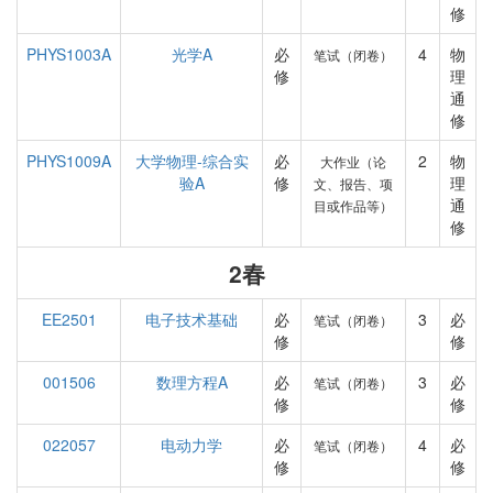
修
PHYS1003A
光学A
必
4
物
笔试（闭卷）
修
理
通
修
PHYS1009A
大学物理-综合实
必
2
物
大作业（论
验A
修
理
文、报告、项
通
目或作品等）
修
2春
EE2501
电子技术基础
必
3
必
笔试（闭卷）
修
修
001506
数理方程A
必
3
必
笔试（闭卷）
修
修
022057
电动力学
必
4
必
笔试（闭卷）
修
修