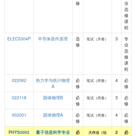
修
业
选
修
课
程
ELEC5304P
半导体器件原理
选
3
专
笔试（开卷）
修
业
选
修
课
程
022062
热力学与统计物理
必
4
必
笔试（闭卷）
A
修
修
022118
固体物理B
必
3
必
笔试（闭卷）
修
修
002001
固体物理A
必
4
必
笔试（闭卷）
修
修
PHYS3002
量子信息科学专业
必
2
必
大作业（论