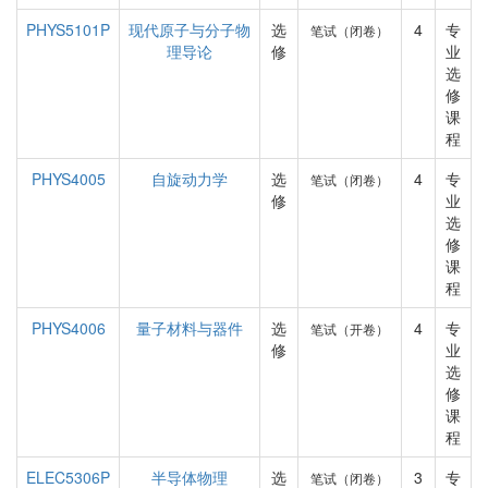
PHYS5101P
现代原子与分子物
选
4
专
笔试（闭卷）
理导论
修
业
选
修
课
程
PHYS4005
自旋动力学
选
4
专
笔试（闭卷）
修
业
选
修
课
程
PHYS4006
量子材料与器件
选
4
专
笔试（开卷）
修
业
选
修
课
程
ELEC5306P
半导体物理
选
3
专
笔试（闭卷）