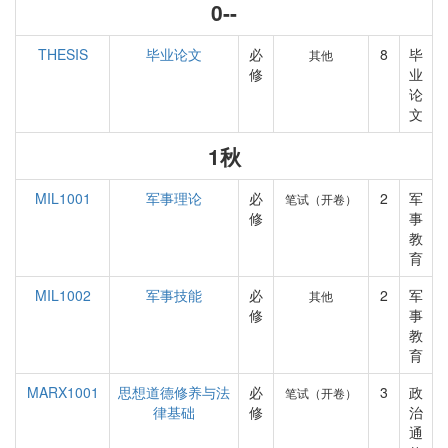
0--
THESIS
毕业论文
必
8
毕
其他
修
业
论
文
1秋
MIL1001
军事理论
必
2
军
笔试（开卷）
修
事
教
育
MIL1002
军事技能
必
2
军
其他
修
事
教
育
MARX1001
思想道德修养与法
必
3
政
笔试（开卷）
律基础
修
治
通