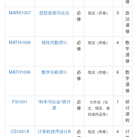
修
MARX1007
思想道德与法治
必
3
政
笔试（开卷）
修
治
通
修
MATH1009
线性代数(B1)
必
4
数
笔试（闭卷）
修
学
通
修
MATH1006
数学分析(B1)
必
6
数
笔试（闭卷）
修
学
通
修
FS1001
“科学与社会”研讨
必
1
研
大作业（论
课
修
讨
文、报告、项
课
目或作品等）
程
CS1001A
计算机程序设计A
必
4
计
笔试（闭卷）