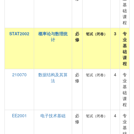
基
础
课
程
STAT2002
概率论与数理统
必
3
专
笔试（闭卷）
计
修
业
基
础
课
程
210070
数据结构及其算
必
4
专
笔试（闭卷）
法
修
业
基
础
课
程
EE2001
电子技术基础
必
4
专
笔试（闭卷）
修
业
基
础