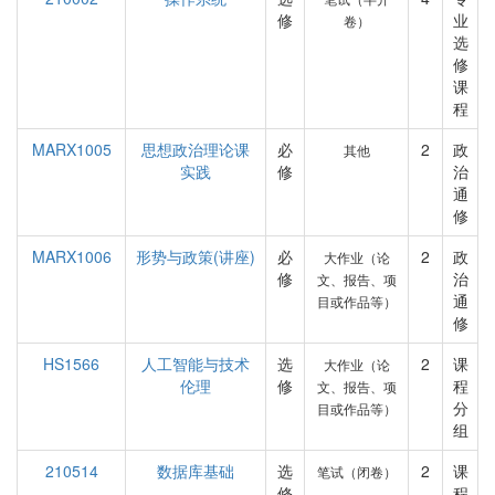
修
业
卷）
选
修
课
程
MARX1005
思想政治理论课
必
2
政
其他
实践
修
治
通
修
MARX1006
形势与政策(讲座)
必
2
政
大作业（论
修
治
文、报告、项
通
目或作品等）
修
HS1566
人工智能与技术
选
2
课
大作业（论
伦理
修
程
文、报告、项
分
目或作品等）
组
210514
数据库基础
选
2
课
笔试（闭卷）
修
程