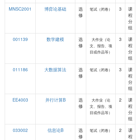
MNSC2001
博弈论基础
选
3
课
笔试（闭卷）
修
程
分
组
001139
数学建模
选
3
课
大作业（论
修
程
文、报告、项
分
目或作品等）
组
011186
大数据算法
选
3
课
笔试（闭卷）
修
程
分
组
EE4003
并行计算B
选
2
课
大作业（论
修
程
文、报告、项
分
目或作品等）
组
033002
信息论B
选
2
课
笔试（闭卷）
修
程