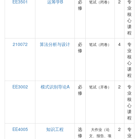
EE3501
运筹学B
必
2
专
笔试（闭卷）
修
业
核
心
课
程
210072
算法分析与设计
必
4
专
笔试（闭卷）
修
业
核
心
课
程
EE3002
模式识别导论A
必
2
专
笔试（开卷）
修
业
核
心
课
程
EE4005
知识工程
选
2
专
大作业（论
修
业
文、报告、项