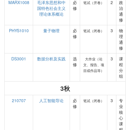
MARX1008
毛泽东思想和中
必
2
政
笔试（开卷）
国特色社会主义
修
治
理论体系概论
通
修
PHYS1010
量子物理
必
3
物
笔试（闭卷）
修
理
通
修
DS3001
数据分析及实践
选
3
课
大作业（论
修
程
文、报告、项
分
目或作品等）
组
3秋
210707
人工智能导论
必
3
专
笔试（闭卷）
修
业
核
心
课
程