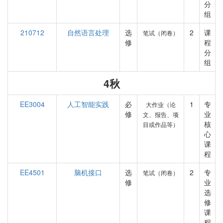
分
组
210712
自然语言处理
选
2
课
笔试（闭卷）
修
程
分
组
4秋
EE3004
人工智能实践
必
1
专
大作业（论
修
业
文、报告、项
核
目或作品等）
心
课
程
EE4501
脑机接口
选
2
专
笔试（闭卷）
修
业
选
修
课
程