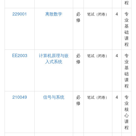
程
229001
离散数学
必
4
专
笔试（闭卷）
修
业
基
础
课
程
EE2003
计算机原理与嵌
必
4
专
笔试（闭卷）
入式系统
修
业
基
础
课
程
210049
信号与系统
必
4
专
笔试（闭卷）
修
业
核
心
课
程