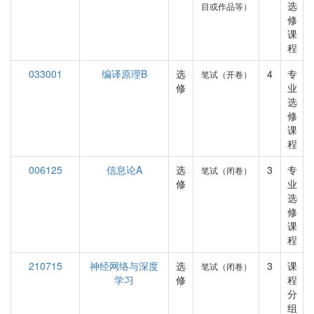
选
目或作品等）
修
课
程
033001
编译原理B
选
4
专
笔试（开卷）
修
业
选
修
课
程
006125
信息论A
选
3
专
笔试（闭卷）
修
业
选
修
课
程
210715
神经网络与深度
选
3
课
笔试（闭卷）
学习
修
程
分
组