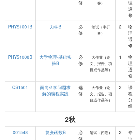
修
理
卷）
通
修
PHYS1001B
力学B
必
2
物
笔试（半开
修
理
卷）
通
修
PHYS1008B
大学物理-基础实
必
1
物
大作业（论
验B
修
理
文、报告、项
通
目或作品等）
修
CS1501
面向科学问题求
选
2
课
大作业（论
解的编程实践
修
程
文、报告、项
分
目或作品等）
组
2秋
001548
复变函数B
必
2
专
笔试（闭卷）
修
业