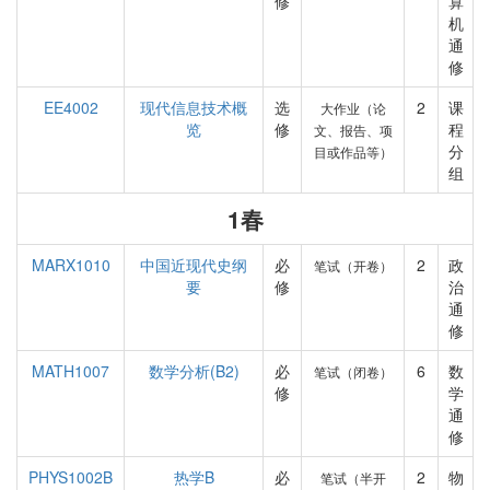
修
算
机
通
修
EE4002
现代信息技术概
选
2
课
大作业（论
览
修
程
文、报告、项
分
目或作品等）
组
1春
MARX1010
中国近现代史纲
必
2
政
笔试（开卷）
要
修
治
通
修
MATH1007
数学分析(B2)
必
6
数
笔试（闭卷）
修
学
通
修
PHYS1002B
热学B
必
2
物
笔试（半开