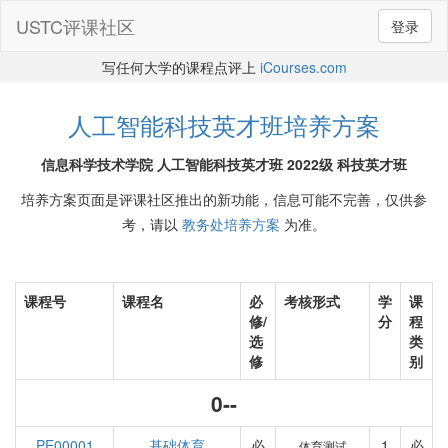
USTC评课社区
登录
写任何大学的课程点评上
iCourses.com
人工智能科技英才班培养方案
信息科学技术学院 人工智能科技英才班 2022级 科技英才班
培养方案页面是评课社区推出的新功能，信息可能不完善，仅供参
考，请以
教务处培养方案
为准。
课程号
课程名
必
考核形式
学
课
修/
分
程
选
类
修
别
0--
PE00001
基础体育
必
1
必
体育测试