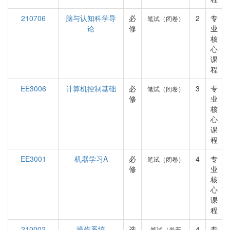
210706
脑与认知科学导
必
2
专
笔试（闭卷）
论
修
业
核
心
课
程
EE3006
计算机控制基础
必
3
专
笔试（闭卷）
修
业
核
心
课
程
EE3001
机器学习A
必
4
专
笔试（闭卷）
修
业
核
心
课
程
210002
操作系统
选
4
专
笔试（半开