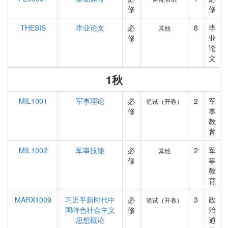
修
修
THESIS
毕业论文
必
8
毕
其他
修
业
论
文
1秋
MIL1001
军事理论
必
2
军
笔试（开卷）
修
事
教
育
MIL1002
军事技能
必
2
军
其他
修
事
教
育
MARX1009
习近平新时代中
必
3
政
笔试（开卷）
国特色社会主义
修
治
思想概论
通