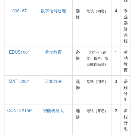
006187
数字信号处理
选
4
专
笔试（闭卷）
修
业
选
修
课
程
EDUS1001
劳动教育
必
1
劳
大作业（论
修
动
文、报告、项
教
目或作品等）
育
MATH2001
计算方法
选
3
课
笔试（闭卷）
修
程
分
组
CONT5215P
智能机器人
选
2
课
笔试（开卷）
修
程
分
组