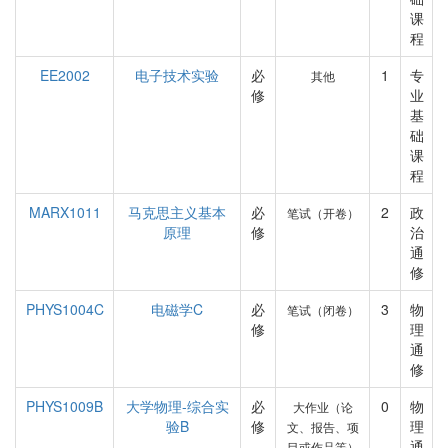
课
程
EE2002
电子技术实验
必
1
专
其他
修
业
基
础
课
程
MARX1011
马克思主义基本
必
2
政
笔试（开卷）
原理
修
治
通
修
PHYS1004C
电磁学C
必
3
物
笔试（闭卷）
修
理
通
修
PHYS1009B
大学物理-综合实
必
0
物
大作业（论
验B
修
理
文、报告、项
通
目或作品等）