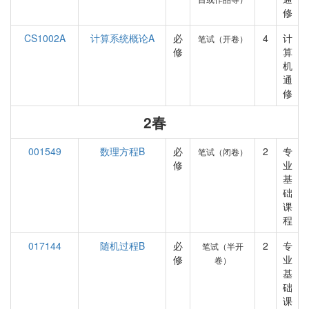
修
CS1002A
计算系统概论A
必
4
计
笔试（开卷）
修
算
机
通
修
2春
001549
数理方程B
必
2
专
笔试（闭卷）
修
业
基
础
课
程
017144
随机过程B
必
2
专
笔试（半开
修
业
卷）
基
础
课