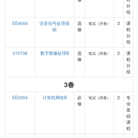
分
组
EE4004
语音信号处理基
选
3
课
笔试（开卷）
础
修
程
分
组
210708
数字图像处理B
选
2
课
笔试（闭卷）
修
程
分
组
3春
EE2004
计算机网络B
必
2
专
笔试（闭卷）
修
业
基
础
课
程