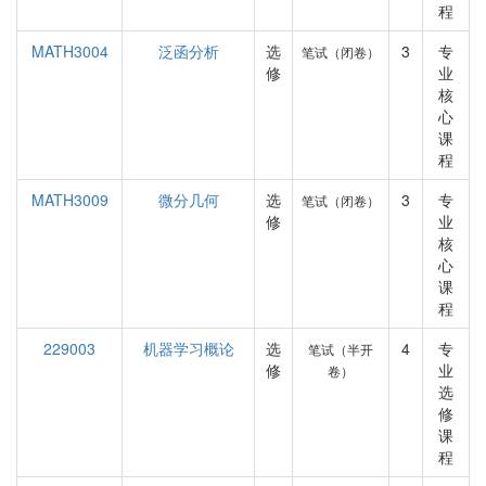
程
MATH3004
泛函分析
选
3
专
笔试（闭卷）
修
业
核
心
课
程
MATH3009
微分几何
选
3
专
笔试（闭卷）
修
业
核
心
课
程
229003
机器学习概论
选
4
专
笔试（半开
修
业
卷）
选
修
课
程