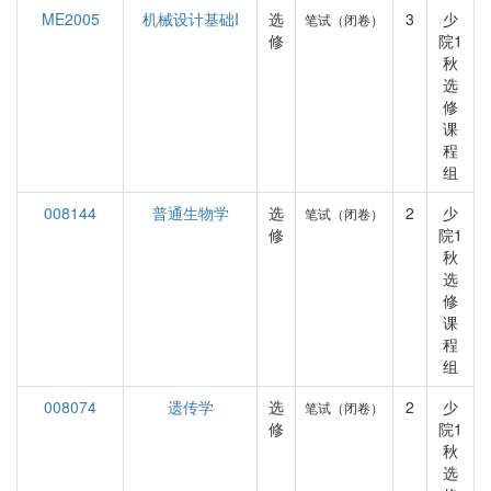
ME2005
机械设计基础I
选
3
少
笔试（闭卷）
修
院1
秋
选
修
课
程
组
008144
普通生物学
选
2
少
笔试（闭卷）
修
院1
秋
选
修
课
程
组
008074
遗传学
选
2
少
笔试（闭卷）
修
院1
秋
选