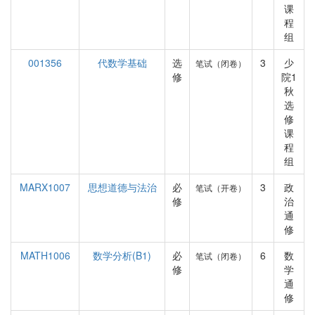
课
程
组
001356
代数学基础
选
3
少
笔试（闭卷）
修
院1
秋
选
修
课
程
组
MARX1007
思想道德与法治
必
3
政
笔试（开卷）
修
治
通
修
MATH1006
数学分析(B1)
必
6
数
笔试（闭卷）
修
学
通
修