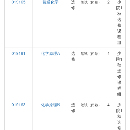
019165
普通化学
选
2
少
笔试（闭卷）
修
院1
秋
选
修
课
程
组
019161
化学原理A
选
4
少
笔试（闭卷）
修
院1
秋
选
修
课
程
组
019163
化学原理B
选
4
少
笔试（闭卷）
修
院1
秋
选
修