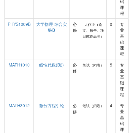
础
课
程
PHYS1009B
大学物理-综合实
必
0
专
大作业（论
验B
修
业
文、报告、项
基
目或作品等）
础
课
程
MATH1010
线性代数(B2)
必
5
专
笔试（闭卷）
修
业
基
础
课
程
MATH3012
微分方程引论
必
4
专
笔试（闭卷）
修
业
基
础
课