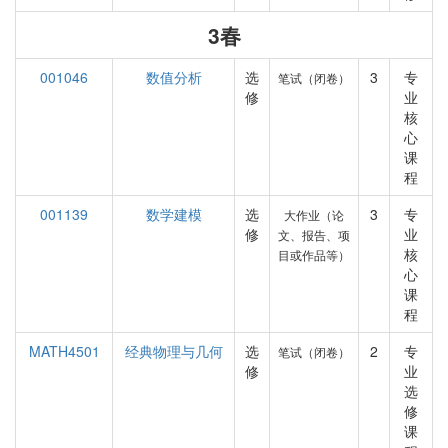
3春
001046
数值分析
选
3
专
笔试（闭卷）
修
业
核
心
课
程
001139
数学建模
选
3
专
大作业（论
修
业
文、报告、项
核
目或作品等）
心
课
程
MATH4501
经典物理与几何
选
2
专
笔试（闭卷）
修
业
选
修
课