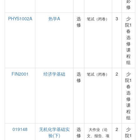
必
修
PHYS1002A
热学A
选
3
少
笔试（闭卷）
修
院1
春
选
修
课
程
组
FIN2001
经济学基础
选
2
少
笔试（闭卷）
修
院1
春
选
修
课
程
组
019148
无机化学基础实
选
2
少
大作业（论
验(下)
修
院1
文、报告、项