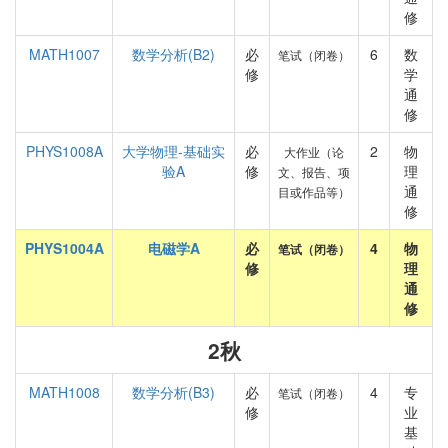
修
MATH1007
数学分析(B2)
必
6
数
笔试（闭卷）
修
学
通
修
PHYS1008A
大学物理-基础实
必
2
物
大作业（论
验A
修
理
文、报告、项
通
目或作品等）
修
PHYS1004A
电磁学A
必
4
物
笔试（闭卷）
修
理
通
修
2秋
MATH1008
数学分析(B3)
必
4
专
笔试（闭卷）
修
业
基