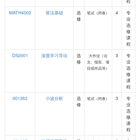
程
MATH4002
算法基础
选
4
专
笔试（闭卷）
修
业
选
修
课
程
DS2001
深度学习导论
选
3
专
大作业（论
修
业
文、报告、项
选
目或作品等）
修
课
程
001362
小波分析
选
3
专
笔试（闭卷）
修
业
选
修
课
程