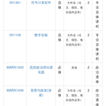
001361
符号计算软件
选
2
专
大作业（论
修
业
文、报告、项
选
目或作品等）
修
课
程
001108
数学实验
选
2
专
大作业（论
修
业
文、报告、项
选
目或作品等）
修
课
程
MARX1005
思想政治理论课
必
2
政
其他
实践
修
治
通
修
MARX1006
形势与政策(讲
必
2
政
大作业（论
座)
修
治
文、报告、项
通
目或作品等）
修