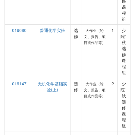
修
课
程
组
019080
普通化学实验
选
1
少
大作业（论
修
院1
文、报告、项
秋
目或作品等）
选
修
课
程
组
019147
无机化学基础实
选
2
少
大作业（论
验(上)
修
院1
文、报告、项
秋
目或作品等）
选
修
课
程
组