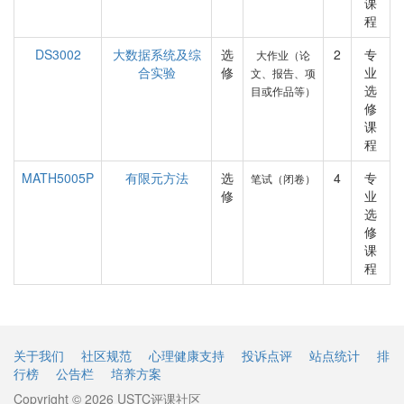
课
程
DS3002
大数据系统及综
选
2
专
大作业（论
合实验
修
业
文、报告、项
选
目或作品等）
修
课
程
MATH5005P
有限元方法
选
4
专
笔试（闭卷）
修
业
选
修
课
程
关于我们
社区规范
心理健康支持
投诉点评
站点统计
排
行榜
公告栏
培养方案
Copyright © 2026 USTC评课社区