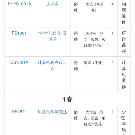
PHYS1001A
力学A
必
4
物
笔试（半开
修
理
卷）
通
修
FS1001
“科学与社会”研
必
1
研
大作业（论
讨课
修
讨
文、报告、项
课
目或作品等）
程
CS1001A
计算机程序设计
必
4
计
笔试（闭卷）
A
修
算
机
通
修
1春
HS1501
科技写作与表达
必
1
少
大作业（论
修
院1
文、报告、项
年
目或作品等）
级