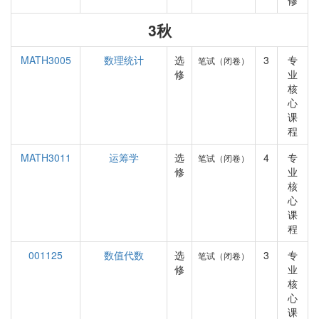
修
3秋
MATH3005
数理统计
选
3
专
笔试（闭卷）
修
业
核
心
课
程
MATH3011
运筹学
选
4
专
笔试（闭卷）
修
业
核
心
课
程
001125
数值代数
选
3
专
笔试（闭卷）
修
业
核
心
课