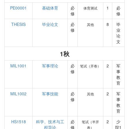
PE00001
基础体育
必
1
必
体育测试
修
修
THESIS
毕业论文
必
8
毕
其他
修
业
论
文
1秋
MIL1001
军事理论
必
2
军
笔试（开卷）
修
事
教
育
MIL1002
军事技能
必
2
军
其他
修
事
教
育
HS1518
科学、技术与工
必
2
少
笔试（半开
程导论
修
院1
卷）