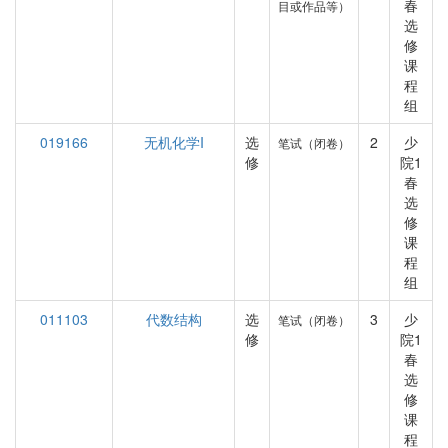
春
目或作品等）
选
修
课
程
组
019166
无机化学I
选
2
少
笔试（闭卷）
修
院1
春
选
修
课
程
组
011103
代数结构
选
3
少
笔试（闭卷）
修
院1
春
选
修
课
程