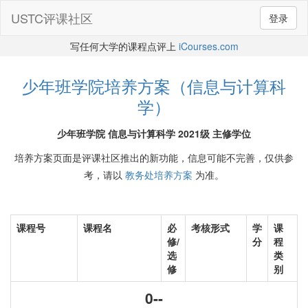
USTC评课社区
登录
写任何大学的课程点评上
iCourses.com
少年班学院培养方案（信息与计算科
学）
少年班学院 信息与计算科学 2021级 主修学位
培养方案页面是评课社区推出的新功能，信息可能不完善，仅供参
考，请以
教务处培养方案
为准。
课程号
课程名
必
考核形式
学
课
修/
分
程
选
类
修
别
0--