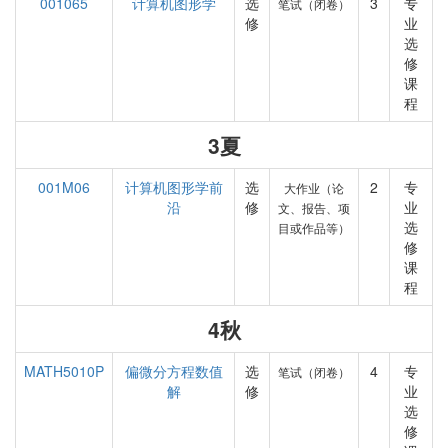
001065
计算机图形学
选
3
专
笔试（闭卷）
修
业
选
修
课
程
3夏
001M06
计算机图形学前
选
2
专
大作业（论
沿
修
业
文、报告、项
选
目或作品等）
修
课
程
4秋
MATH5010P
偏微分方程数值
选
4
专
笔试（闭卷）
解
修
业
选
修