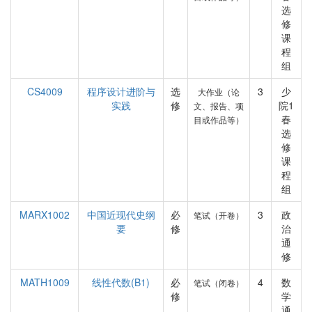
选
修
课
程
组
CS4009
程序设计进阶与
选
3
少
大作业（论
实践
修
院1
文、报告、项
春
目或作品等）
选
修
课
程
组
MARX1002
中国近现代史纲
必
3
政
笔试（开卷）
要
修
治
通
修
MATH1009
线性代数(B1)
必
4
数
笔试（闭卷）
修
学
通