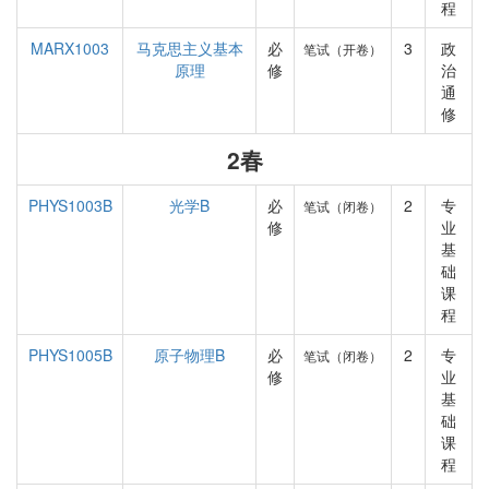
程
MARX1003
马克思主义基本
必
3
政
笔试（开卷）
原理
修
治
通
修
2春
PHYS1003B
光学B
必
2
专
笔试（闭卷）
修
业
基
础
课
程
PHYS1005B
原子物理B
必
2
专
笔试（闭卷）
修
业
基
础
课
程