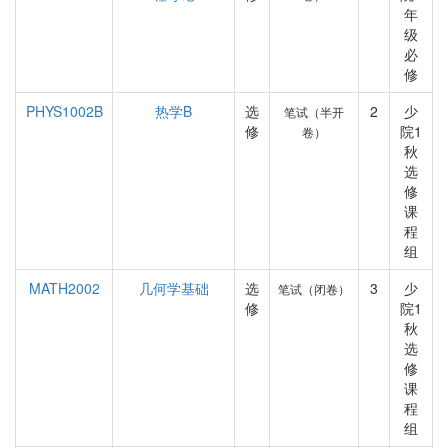
年
级
必
修
PHYS1002B
热学B
选
2
少
笔试（半开
修
院1
卷）
秋
选
修
课
程
组
MATH2002
几何学基础
选
3
少
笔试（闭卷）
修
院1
秋
选
修
课
程
组