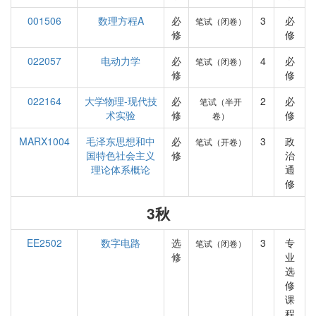
001506
数理方程A
必
3
必
笔试（闭卷）
修
修
022057
电动力学
必
4
必
笔试（闭卷）
修
修
022164
大学物理-现代技
必
2
必
笔试（半开
术实验
修
修
卷）
MARX1004
毛泽东思想和中
必
3
政
笔试（开卷）
国特色社会主义
修
治
理论体系概论
通
修
3秋
EE2502
数字电路
选
3
专
笔试（闭卷）
修
业
选
修
课
程