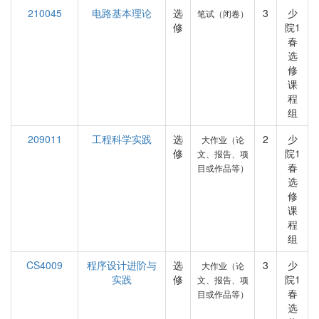
210045
电路基本理论
选
3
少
笔试（闭卷）
修
院1
春
选
修
课
程
组
209011
工程科学实践
选
2
少
大作业（论
修
院1
文、报告、项
春
目或作品等）
选
修
课
程
组
CS4009
程序设计进阶与
选
3
少
大作业（论
实践
修
院1
文、报告、项
春
目或作品等）
选