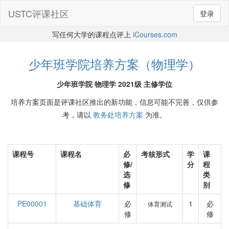
USTC评课社区
登录
写任何大学的课程点评上
iCourses.com
少年班学院培养方案（物理学）
少年班学院 物理学 2021级 主修学位
培养方案页面是评课社区推出的新功能，信息可能不完善，仅供参
考，请以
教务处培养方案
为准。
课程号
课程名
必
考核形式
学
课
修/
分
程
选
类
修
别
PE00001
基础体育
必
1
必
体育测试
修
修