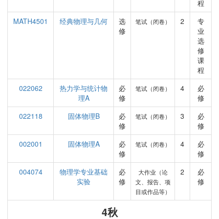
程
MATH4501
经典物理与几何
选
2
专
笔试（闭卷）
修
业
选
修
课
程
022062
热力学与统计物
必
4
必
笔试（闭卷）
理A
修
修
022118
固体物理B
必
3
必
笔试（闭卷）
修
修
002001
固体物理A
必
4
必
笔试（闭卷）
修
修
004074
物理学专业基础
必
2
必
大作业（论
实验
修
修
文、报告、项
目或作品等）
4秋