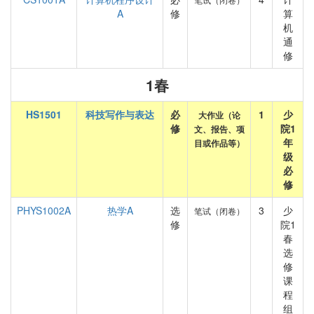
A
修
算
机
通
修
1春
HS1501
科技写作与表达
必
1
少
大作业（论
修
院1
文、报告、项
年
目或作品等）
级
必
修
PHYS1002A
热学A
选
3
少
笔试（闭卷）
修
院1
春
选
修
课
程
组