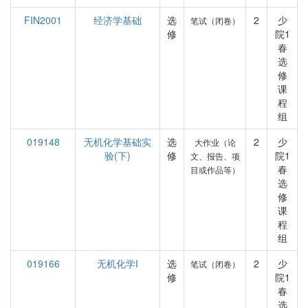
FIN2001
经济学基础
选
2
少
笔试（闭卷）
修
院1
春
选
修
课
程
组
019148
无机化学基础实
选
2
少
大作业（论
验(下)
修
院1
文、报告、项
春
目或作品等）
选
修
课
程
组
019166
无机化学I
选
2
少
笔试（闭卷）
修
院1
春
选