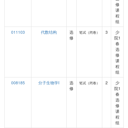
修
课
程
组
011103
代数结构
选
3
少
笔试（闭卷）
修
院1
春
选
修
课
程
组
008185
分子生物学I
选
2
少
笔试（闭卷）
修
院1
春
选
修
课
程
组