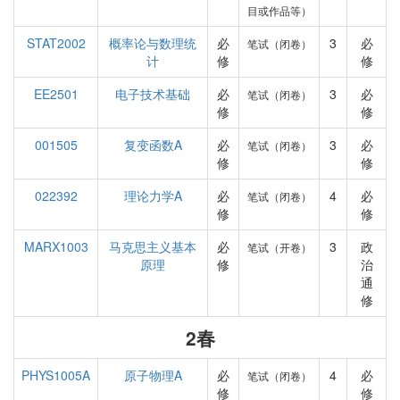
目或作品等）
STAT2002
概率论与数理统
必
3
必
笔试（闭卷）
计
修
修
EE2501
电子技术基础
必
3
必
笔试（闭卷）
修
修
001505
复变函数A
必
3
必
笔试（闭卷）
修
修
022392
理论力学A
必
4
必
笔试（闭卷）
修
修
MARX1003
马克思主义基本
必
3
政
笔试（开卷）
原理
修
治
通
修
2春
PHYS1005A
原子物理A
必
4
必
笔试（闭卷）
修
修