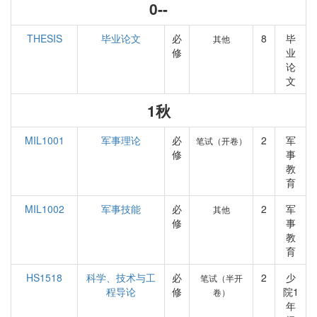
0--
THESIS
毕业论文
必
8
毕
其他
修
业
论
文
1秋
MIL1001
军事理论
必
2
军
笔试（开卷）
修
事
教
育
MIL1002
军事技能
必
2
军
其他
修
事
教
育
HS1518
科学、技术与工
必
2
少
笔试（半开
程导论
修
院1
卷）
年