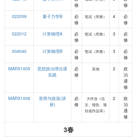
修
修
022059
量子力学B
必
4
必
笔试（闭卷）
修
修
022012
计算物理A
必
3
必
笔试（闭卷）
修
修
004040
计算物理B
必
3
必
笔试（闭卷）
修
修
MARX1005
思想政治理论课
必
2
政
其他
实践
修
治
通
修
MARX1006
形势与政策(讲
必
2
政
大作业（论
座)
修
治
文、报告、项
通
目或作品等）
修
3春