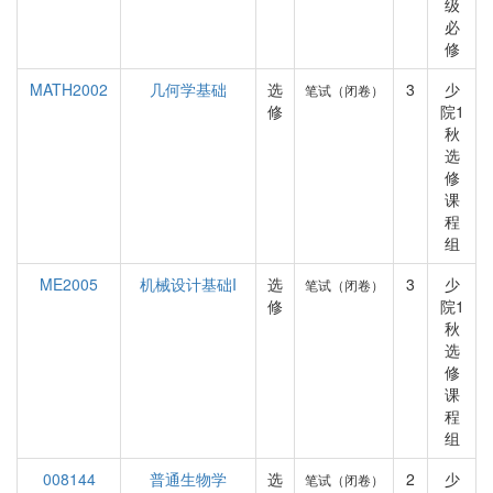
级
必
修
MATH2002
几何学基础
选
3
少
笔试（闭卷）
修
院1
秋
选
修
课
程
组
ME2005
机械设计基础I
选
3
少
笔试（闭卷）
修
院1
秋
选
修
课
程
组
008144
普通生物学
选
2
少
笔试（闭卷）