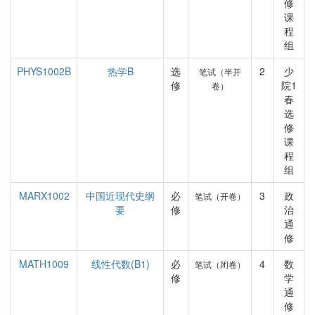
修
课
程
组
PHYS1002B
热学B
选
2
少
笔试（半开
修
院1
卷）
春
选
修
课
程
组
MARX1002
中国近现代史纲
必
3
政
笔试（开卷）
要
修
治
通
修
MATH1009
线性代数(B1)
必
4
数
笔试（闭卷）
修
学
通
修