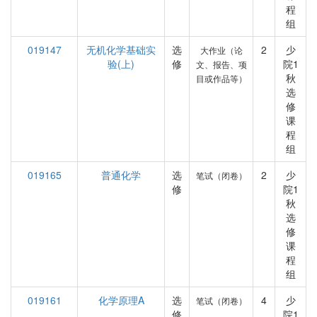
程
组
019147
无机化学基础实
选
2
少
大作业（论
验(上)
修
院1
文、报告、项
秋
目或作品等）
选
修
课
程
组
019165
普通化学
选
2
少
笔试（闭卷）
修
院1
秋
选
修
课
程
组
019161
化学原理A
选
4
少
笔试（闭卷）
修
院1