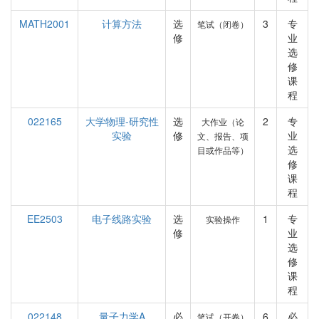
MATH2001
计算方法
选
3
专
笔试（闭卷）
修
业
选
修
课
程
022165
大学物理-研究性
选
2
专
大作业（论
实验
修
业
文、报告、项
选
目或作品等）
修
课
程
EE2503
电子线路实验
选
1
专
实验操作
修
业
选
修
课
程
022148
量子力学A
必
6
必
笔试（开卷）