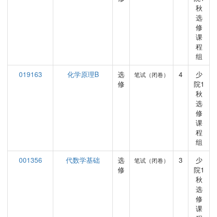
秋
选
修
课
程
组
019163
化学原理B
选
4
少
笔试（闭卷）
修
院1
秋
选
修
课
程
组
001356
代数学基础
选
3
少
笔试（闭卷）
修
院1
秋
选
修
课