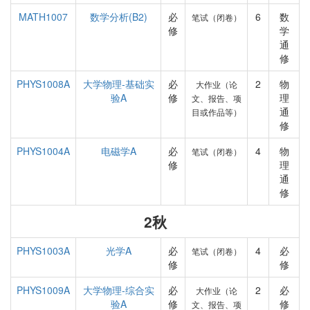
MATH1007
数学分析(B2)
必
6
数
笔试（闭卷）
修
学
通
修
PHYS1008A
大学物理-基础实
必
2
物
大作业（论
验A
修
理
文、报告、项
通
目或作品等）
修
PHYS1004A
电磁学A
必
4
物
笔试（闭卷）
修
理
通
修
2秋
PHYS1003A
光学A
必
4
必
笔试（闭卷）
修
修
PHYS1009A
大学物理-综合实
必
2
必
大作业（论
验A
修
修
文、报告、项