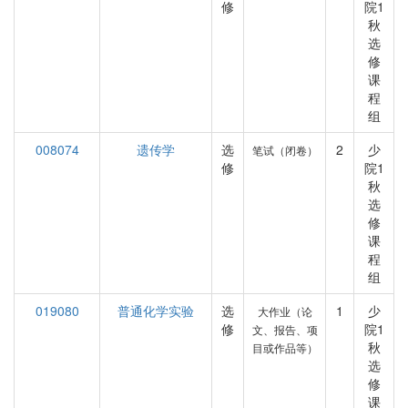
修
院1
秋
选
修
课
程
组
008074
遗传学
选
2
少
笔试（闭卷）
修
院1
秋
选
修
课
程
组
019080
普通化学实验
选
1
少
大作业（论
修
院1
文、报告、项
秋
目或作品等）
选
修
课