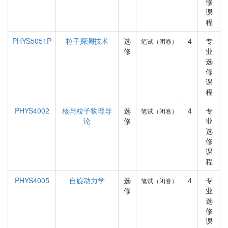
修
课
程
PHYS5051P
粒子探测技术
选
4
专
笔试（闭卷）
修
业
选
修
课
程
PHYS4002
核与粒子物理导
选
4
专
笔试（闭卷）
论
修
业
选
修
课
程
PHYS4005
自旋动力学
选
4
专
笔试（闭卷）
修
业
选
修
课