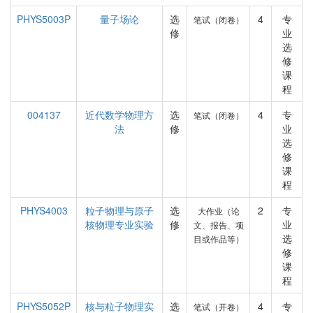
PHYS5003P
量子场论
选
4
专
笔试（闭卷）
修
业
选
修
课
程
004137
近代数学物理方
选
4
专
笔试（闭卷）
法
修
业
选
修
课
程
PHYS4003
粒子物理与原子
选
2
专
大作业（论
核物理专业实验
修
业
文、报告、项
选
目或作品等）
修
课
程
PHYS5052P
核与粒子物理实
选
4
专
笔试（开卷）