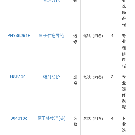
物理导论
修
业
选
修
课
程
PHYS5251P
量子信息导论
选
4
专
笔试（闭卷）
修
业
选
修
课
程
NSE3001
辐射防护
选
3
专
笔试（闭卷）
修
业
选
修
课
程
004018e
原子核物理(英)
选
4
专
笔试（闭卷）
修
业
选