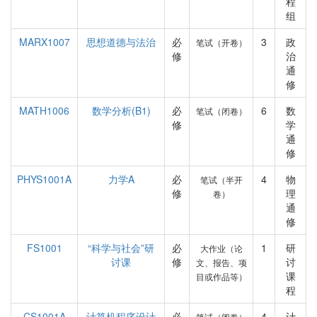
程
组
MARX1007
思想道德与法治
必
3
政
笔试（开卷）
修
治
通
修
MATH1006
数学分析(B1)
必
6
数
笔试（闭卷）
修
学
通
修
PHYS1001A
力学A
必
4
物
笔试（半开
修
理
卷）
通
修
FS1001
“科学与社会”研
必
1
研
大作业（论
讨课
修
讨
文、报告、项
课
目或作品等）
程
CS1001A
计算机程序设计
必
4
计
笔试（闭卷）