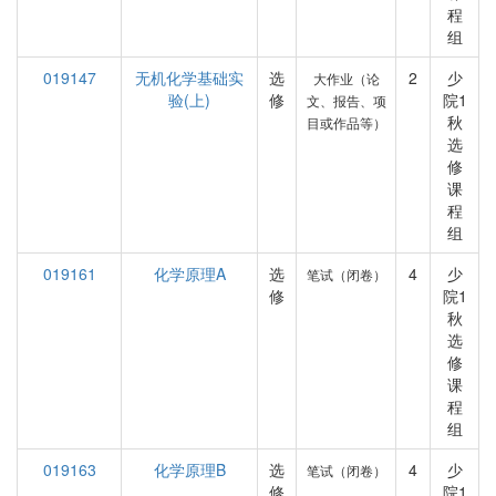
程
组
019147
无机化学基础实
选
2
少
大作业（论
验(上)
修
院1
文、报告、项
秋
目或作品等）
选
修
课
程
组
019161
化学原理A
选
4
少
笔试（闭卷）
修
院1
秋
选
修
课
程
组
019163
化学原理B
选
4
少
笔试（闭卷）
修
院1