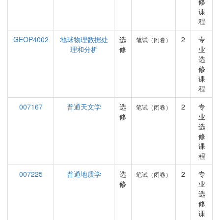
修
课
程
GEOP4002
地球物理数据处
选
2
专
笔试（闭卷）
理和分析
修
业
选
修
课
程
007167
普通天文学
选
2
专
笔试（闭卷）
修
业
选
修
课
程
007225
普通地质学
选
2
专
笔试（闭卷）
修
业
选
修
课