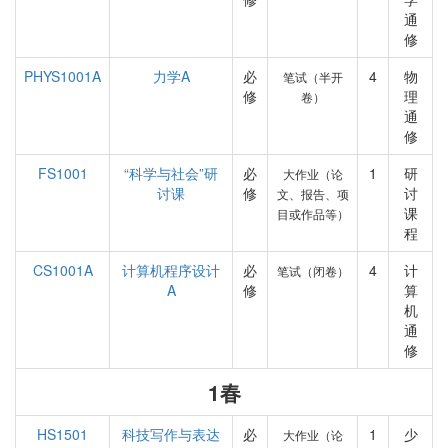
通
修
PHYS1001A
力学A
必
4
物
笔试（半开
修
理
卷）
通
修
FS1001
“科学与社会”研
必
1
研
大作业（论
讨课
修
讨
文、报告、项
课
目或作品等）
程
CS1001A
计算机程序设计
必
4
计
笔试（闭卷）
A
修
算
机
通
修
1春
HS1501
科技写作与表达
必
1
少
大作业（论