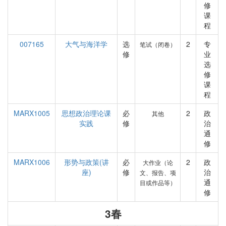
修
课
程
007165
大气与海洋学
选
2
专
笔试（闭卷）
修
业
选
修
课
程
MARX1005
思想政治理论课
必
2
政
其他
实践
修
治
通
修
MARX1006
形势与政策(讲
必
2
政
大作业（论
座)
修
治
文、报告、项
通
目或作品等）
修
3春