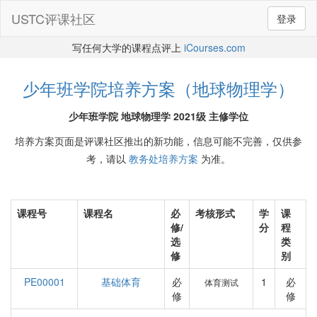
USTC评课社区
登录
写任何大学的课程点评上
iCourses.com
少年班学院培养方案（地球物理学）
少年班学院 地球物理学 2021级 主修学位
培养方案页面是评课社区推出的新功能，信息可能不完善，仅供参
考，请以
教务处培养方案
为准。
课程号
课程名
必
考核形式
学
课
修/
分
程
选
类
修
别
PE00001
基础体育
必
1
必
体育测试
修
修