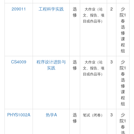
209011
工程科学实践
选
2
少
大作业（论
修
院1
文、报告、项
春
目或作品等）
选
修
课
程
组
CS4009
程序设计进阶与
选
3
少
大作业（论
实践
修
院1
文、报告、项
春
目或作品等）
选
修
课
程
组
PHYS1002A
热学A
选
3
少
笔试（闭卷）
修
院1
春
选