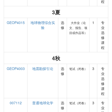
程
3夏
GEOP4015
地球物理综合实
选
1
专
大作业（论
验
修
业
文、报告、项
选
目或作品等）
修
课
程
4秋
GEOP4003
地震勘探引论
选
3
专
笔试（闭卷）
修
业
选
修
课
程
007112
普通地球化学
选
3
专
笔试（闭卷）
修
业