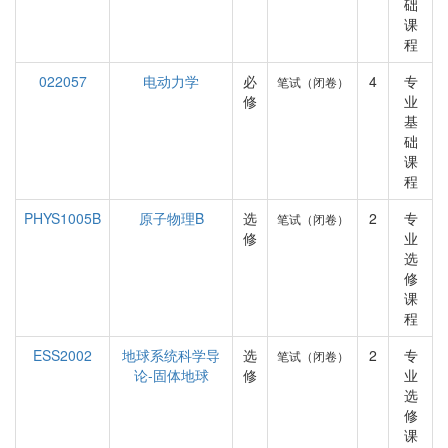
础
课
程
022057
电动力学
必
4
专
笔试（闭卷）
修
业
基
础
课
程
PHYS1005B
原子物理B
选
2
专
笔试（闭卷）
修
业
选
修
课
程
ESS2002
地球系统科学导
选
2
专
笔试（闭卷）
论-固体地球
修
业
选
修
课