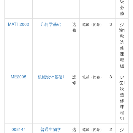
级
必
修
MATH2002
几何学基础
选
3
少
笔试（闭卷）
修
院1
秋
选
修
课
程
组
ME2005
机械设计基础I
选
3
少
笔试（闭卷）
修
院1
秋
选
修
课
程
组
008144
普通生物学
选
2
少
笔试（闭卷）