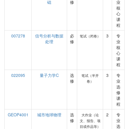
础
修
业
核
心
课
程
007278
信号分析与数据
必
3
专
笔试（闭卷）
处理
修
业
核
心
课
程
022095
量子力学C
选
3
专
笔试（半开
修
业
卷）
选
修
课
程
GEOP4001
城市地球物理
选
2
专
大作业（论
修
业
文、报告、项
选
目或作品等）