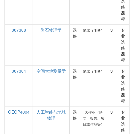
选
修
课
程
007308
岩石物理学
选
3
专
笔试（闭卷）
修
业
选
修
课
程
007304
空间大地测量学
选
3
专
笔试（闭卷）
修
业
选
修
课
程
GEOP4004
人工智能与地球
选
3
专
大作业（论
物理
修
业
文、报告、项
选
目或作品等）
修