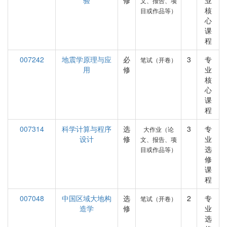
验
修
业
文、报告、项
核
目或作品等）
心
课
程
007242
地震学原理与应
必
3
专
笔试（开卷）
用
修
业
核
心
课
程
007314
科学计算与程序
选
3
专
大作业（论
设计
修
业
文、报告、项
选
目或作品等）
修
课
程
007048
中国区域大地构
选
2
专
笔试（开卷）
造学
修
业
选