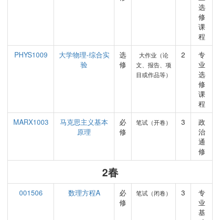
选
修
课
程
PHYS1009
大学物理-综合实
选
2
专
大作业（论
验
修
业
文、报告、项
选
目或作品等）
修
课
程
MARX1003
马克思主义基本
必
3
政
笔试（开卷）
原理
修
治
通
修
2春
001506
数理方程A
必
3
专
笔试（闭卷）
修
业
基