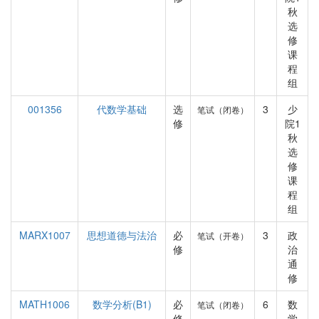
秋
选
修
课
程
组
001356
代数学基础
选
3
少
笔试（闭卷）
修
院1
秋
选
修
课
程
组
MARX1007
思想道德与法治
必
3
政
笔试（开卷）
修
治
通
修
MATH1006
数学分析(B1)
必
6
数
笔试（闭卷）
修
学