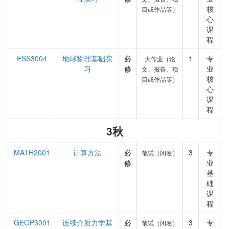
核
目或作品等）
心
课
程
ESS3004
地球物理基础实
必
1
专
大作业（论
习
修
业
文、报告、项
核
目或作品等）
心
课
程
3秋
MATH2001
计算方法
必
3
专
笔试（闭卷）
修
业
基
础
课
程
GEOP3001
连续介质力学基
必
3
专
笔试（闭卷）