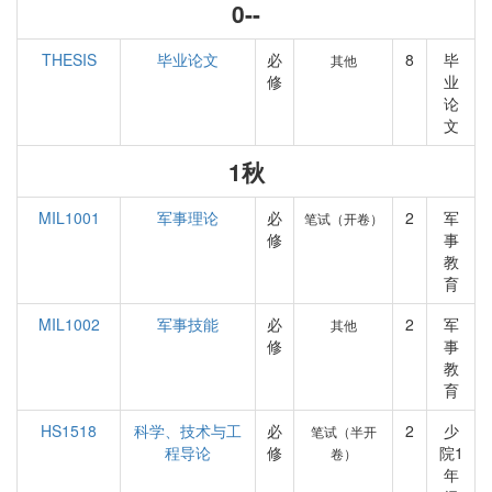
0--
THESIS
毕业论文
必
8
毕
其他
修
业
论
文
1秋
MIL1001
军事理论
必
2
军
笔试（开卷）
修
事
教
育
MIL1002
军事技能
必
2
军
其他
修
事
教
育
HS1518
科学、技术与工
必
2
少
笔试（半开
程导论
修
院1
卷）
年