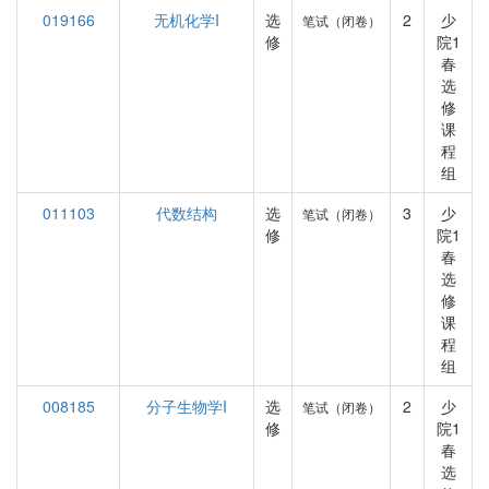
019166
无机化学I
选
2
少
笔试（闭卷）
修
院1
春
选
修
课
程
组
011103
代数结构
选
3
少
笔试（闭卷）
修
院1
春
选
修
课
程
组
008185
分子生物学I
选
2
少
笔试（闭卷）
修
院1
春
选