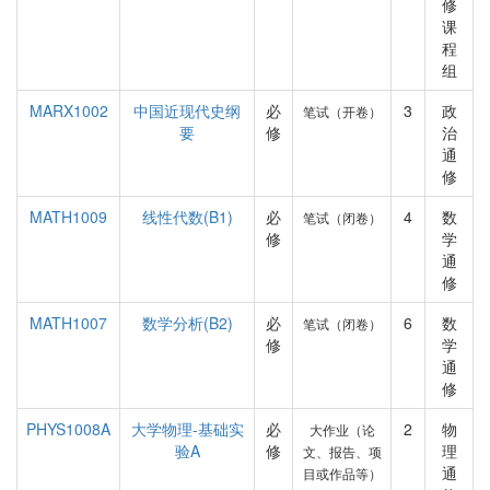
修
课
程
组
MARX1002
中国近现代史纲
必
3
政
笔试（开卷）
要
修
治
通
修
MATH1009
线性代数(B1)
必
4
数
笔试（闭卷）
修
学
通
修
MATH1007
数学分析(B2)
必
6
数
笔试（闭卷）
修
学
通
修
PHYS1008A
大学物理-基础实
必
2
物
大作业（论
验A
修
理
文、报告、项
通
目或作品等）