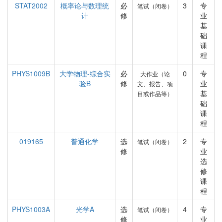
STAT2002
概率论与数理统
必
3
专
笔试（闭卷）
计
修
业
基
础
课
程
PHYS1009B
大学物理-综合实
必
0
专
大作业（论
验B
修
业
文、报告、项
基
目或作品等）
础
课
程
019165
普通化学
选
2
专
笔试（闭卷）
修
业
选
修
课
程
PHYS1003A
光学A
选
4
专
笔试（闭卷）
修
业