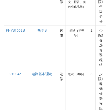
修
院1
文、报告、项
年
目或作品等）
级
必
修
PHYS1002B
热学B
选
2
少
笔试（半开
修
院1
卷）
春
选
修
课
程
组
210045
电路基本理论
选
3
少
笔试（闭卷）
修
院1
春
选
修
课
程
组