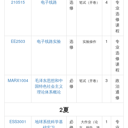
210515
电子线路
选
4
专
笔试（开卷）
修
业
选
修
课
程
EE2503
电子线路实验
选
1
专
实验操作
修
业
选
修
课
程
MARX1004
毛泽东思想和中
必
3
政
笔试（开卷）
国特色社会主义
修
治
理论体系概论
通
修
2夏
ESS3001
地球系统科学基
必
1
专
大作业（论
础实习
修
业
文、报告、项