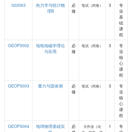
022063
热力学与统计物
必
3
专
笔试（闭卷）
理B
修
业
基
础
课
程
GEOP3002
地电地磁学理论
必
3
专
笔试（闭卷）
与应用
修
业
核
心
课
程
GEOP3003
重力与固体潮
必
3
专
笔试（闭卷）
修
业
核
心
课
程
GEOP3004
地球物理基础实
必
1
专
大作业（论