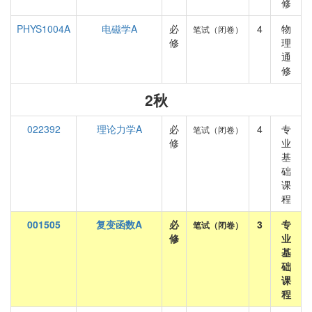
修
PHYS1004A
电磁学A
必
4
物
笔试（闭卷）
修
理
通
修
2秋
022392
理论力学A
必
4
专
笔试（闭卷）
修
业
基
础
课
程
001505
复变函数A
必
3
专
笔试（闭卷）
修
业
基
础
课
程