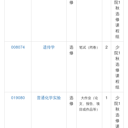
修
院1
秋
选
修
课
程
组
008074
遗传学
选
2
少
笔试（闭卷）
修
院1
秋
选
修
课
程
组
019080
普通化学实验
选
1
少
大作业（论
修
院1
文、报告、项
秋
目或作品等）
选
修
课