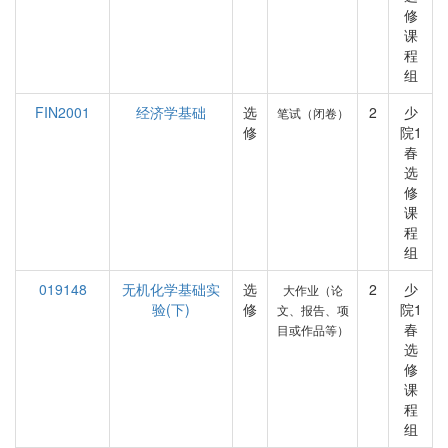
修
课
程
组
FIN2001
经济学基础
选
2
少
笔试（闭卷）
修
院1
春
选
修
课
程
组
019148
无机化学基础实
选
2
少
大作业（论
验(下)
修
院1
文、报告、项
春
目或作品等）
选
修
课
程
组