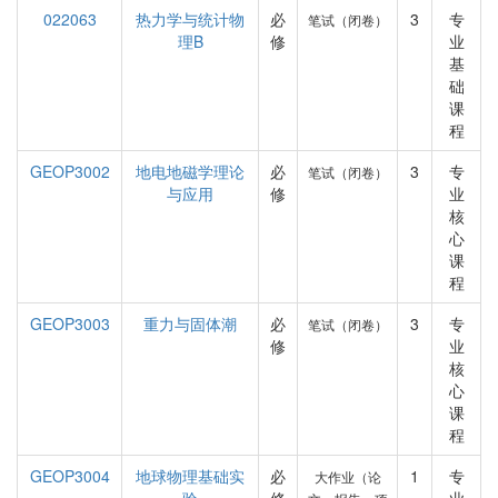
022063
热力学与统计物
必
3
专
笔试（闭卷）
理B
修
业
基
础
课
程
GEOP3002
地电地磁学理论
必
3
专
笔试（闭卷）
与应用
修
业
核
心
课
程
GEOP3003
重力与固体潮
必
3
专
笔试（闭卷）
修
业
核
心
课
程
GEOP3004
地球物理基础实
必
1
专
大作业（论