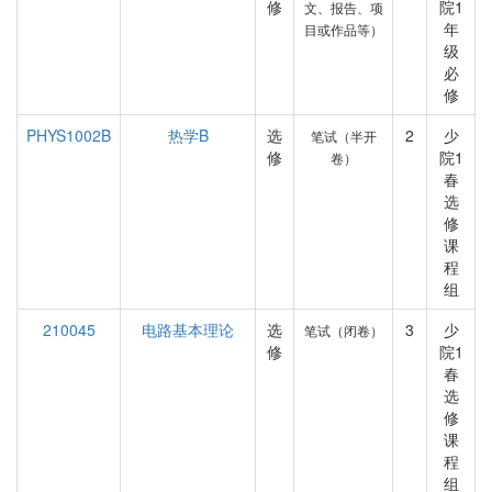
修
院1
文、报告、项
年
目或作品等）
级
必
修
PHYS1002B
热学B
选
2
少
笔试（半开
修
院1
卷）
春
选
修
课
程
组
210045
电路基本理论
选
3
少
笔试（闭卷）
修
院1
春
选
修
课
程
组