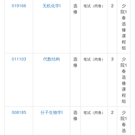
019166
无机化学I
选
2
少
笔试（闭卷）
修
院1
春
选
修
课
程
组
011103
代数结构
选
3
少
笔试（闭卷）
修
院1
春
选
修
课
程
组
008185
分子生物学I
选
2
少
笔试（闭卷）
修
院1
春
选