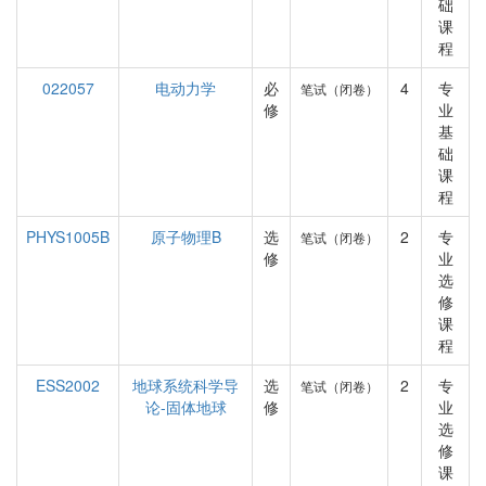
础
课
程
022057
电动力学
必
4
专
笔试（闭卷）
修
业
基
础
课
程
PHYS1005B
原子物理B
选
2
专
笔试（闭卷）
修
业
选
修
课
程
ESS2002
地球系统科学导
选
2
专
笔试（闭卷）
论-固体地球
修
业
选
修
课