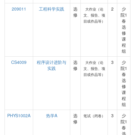
209011
工程科学实践
选
2
少
大作业（论
修
院1
文、报告、项
春
目或作品等）
选
修
课
程
组
CS4009
程序设计进阶与
选
3
少
大作业（论
实践
修
院1
文、报告、项
春
目或作品等）
选
修
课
程
组
PHYS1002A
热学A
选
3
少
笔试（闭卷）
修
院1
春
选