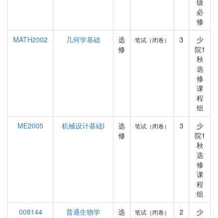
级
必
修
MATH2002
几何学基础
选
3
少
笔试（闭卷）
修
院1
秋
选
修
课
程
组
ME2005
机械设计基础I
选
3
少
笔试（闭卷）
修
院1
秋
选
修
课
程
组
008144
普通生物学
选
2
少
笔试（闭卷）