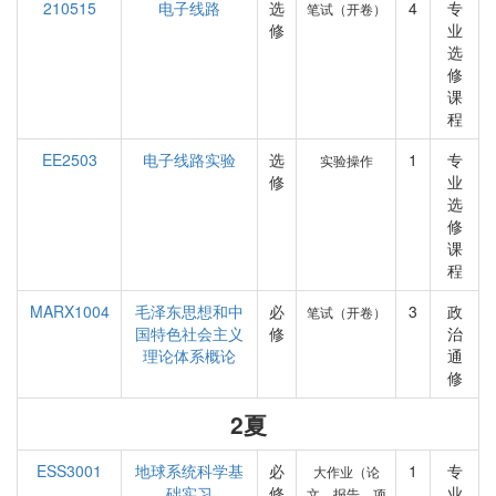
210515
电子线路
选
4
专
笔试（开卷）
修
业
选
修
课
程
EE2503
电子线路实验
选
1
专
实验操作
修
业
选
修
课
程
MARX1004
毛泽东思想和中
必
3
政
笔试（开卷）
国特色社会主义
修
治
理论体系概论
通
修
2夏
ESS3001
地球系统科学基
必
1
专
大作业（论
础实习
修
业
文、报告、项