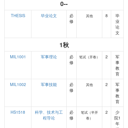
0--
THESIS
毕业论文
必
8
毕
其他
修
业
论
文
1秋
MIL1001
军事理论
必
2
军
笔试（开卷）
修
事
教
育
MIL1002
军事技能
必
2
军
其他
修
事
教
育
HS1518
科学、技术与工
必
2
少
笔试（半开
程导论
修
院1
卷）
年