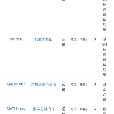
秋
选
修
课
程
组
001356
代数学基础
选
3
少
笔试（闭卷）
修
院1
秋
选
修
课
程
组
MARX1007
思想道德与法治
必
3
政
笔试（开卷）
修
治
通
修
MATH1006
数学分析(B1)
必
6
数
笔试（闭卷）
修
学