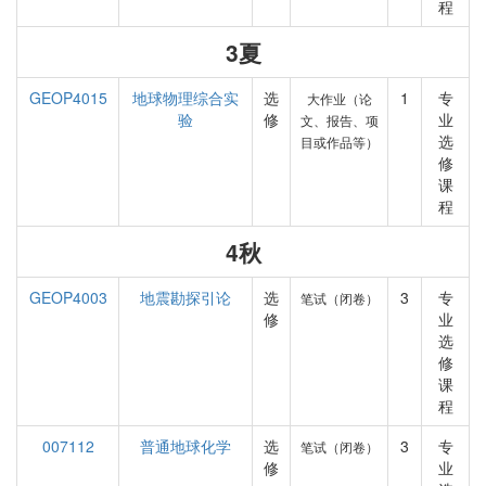
程
3夏
GEOP4015
地球物理综合实
选
1
专
大作业（论
验
修
业
文、报告、项
选
目或作品等）
修
课
程
4秋
GEOP4003
地震勘探引论
选
3
专
笔试（闭卷）
修
业
选
修
课
程
007112
普通地球化学
选
3
专
笔试（闭卷）
修
业