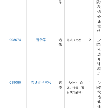
修
院1
秋
选
修
课
程
组
008074
遗传学
选
2
少
笔试（闭卷）
修
院1
秋
选
修
课
程
组
019080
普通化学实验
选
1
少
大作业（论
修
院1
文、报告、项
秋
目或作品等）
选
修
课