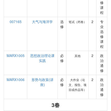
修
课
程
007165
大气与海洋学
选
2
专
笔试（闭卷）
修
业
选
修
课
程
MARX1005
思想政治理论课
必
2
政
其他
实践
修
治
通
修
MARX1006
形势与政策(讲
必
2
政
大作业（论
座)
修
治
文、报告、项
通
目或作品等）
修
3春