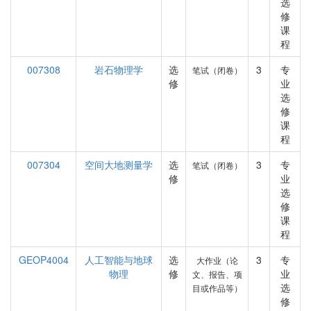
选
修
课
程
007308
岩石物理学
选
3
专
笔试（闭卷）
修
业
选
修
课
程
007304
空间大地测量学
选
3
专
笔试（闭卷）
修
业
选
修
课
程
GEOP4004
人工智能与地球
选
3
专
大作业（论
物理
修
业
文、报告、项
选
目或作品等）
修