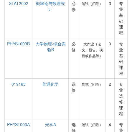
STAT2002
概率论与数理统
必
3
专
笔试（闭卷）
计
修
业
基
础
课
程
PHYS1009B
大学物理-综合实
必
0
专
大作业（论
验B
修
业
文、报告、项
基
目或作品等）
础
课
程
019165
普通化学
选
2
专
笔试（闭卷）
修
业
选
修
课
程
PHYS1003A
光学A
选
4
专
笔试（闭卷）
修
业