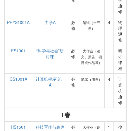
通
修
PHYS1001A
力学A
必
4
物
笔试（半开
修
理
卷）
通
修
FS1001
“科学与社会”研
必
1
研
大作业（论
讨课
修
讨
文、报告、项
课
目或作品等）
程
CS1001A
计算机程序设计
必
4
计
笔试（闭卷）
A
修
算
机
通
修
1春
HS1501
科技写作与表达
必
1
少
大作业（论