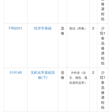
修
课
程
组
FIN2001
经济学基础
选
2
少
笔试（闭卷）
修
院1
春
选
修
课
程
组
019148
无机化学基础实
选
2
少
大作业（论
验(下)
修
院1
文、报告、项
春
目或作品等）
选
修
课
程
组