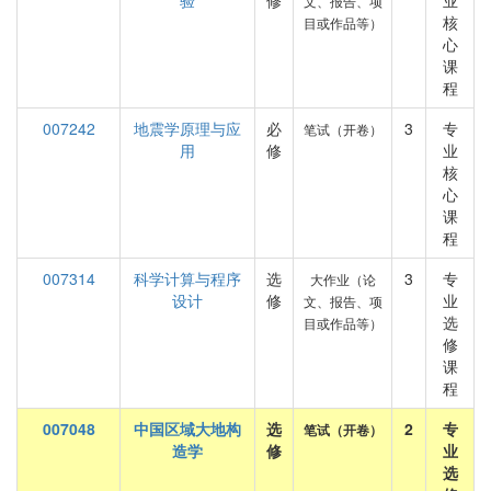
验
修
业
文、报告、项
核
目或作品等）
心
课
程
007242
地震学原理与应
必
3
专
笔试（开卷）
用
修
业
核
心
课
程
007314
科学计算与程序
选
3
专
大作业（论
设计
修
业
文、报告、项
选
目或作品等）
修
课
程
007048
中国区域大地构
选
2
专
笔试（开卷）
造学
修
业
选