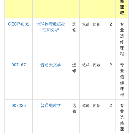
修
课
程
GEOP4002
地球物理数据处
选
2
专
笔试（闭卷）
理和分析
修
业
选
修
课
程
007167
普通天文学
选
2
专
笔试（闭卷）
修
业
选
修
课
程
007225
普通地质学
选
2
专
笔试（闭卷）
修
业
选
修
课