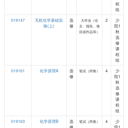
程
组
019147
无机化学基础实
选
2
少
大作业（论
验(上)
修
院1
文、报告、项
秋
目或作品等）
选
修
课
程
组
019161
化学原理A
选
4
少
笔试（闭卷）
修
院1
秋
选
修
课
程
组
019163
化学原理B
选
4
少
笔试（闭卷）
修
院1