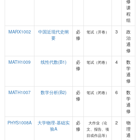
修
课
程
组
MARX1002
中国近现代史纲
必
3
政
笔试（开卷）
要
修
治
通
修
MATH1009
线性代数(B1)
必
4
数
笔试（闭卷）
修
学
通
修
MATH1007
数学分析(B2)
必
6
数
笔试（闭卷）
修
学
通
修
PHYS1008A
大学物理-基础实
必
2
物
大作业（论
验A
修
理
文、报告、项
通
目或作品等）