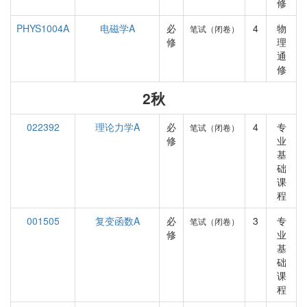
修
PHYS1004A
电磁学A
必
4
物
笔试（闭卷）
修
理
通
修
2秋
022392
理论力学A
必
4
专
笔试（闭卷）
修
业
基
础
课
程
001505
复变函数A
必
3
专
笔试（闭卷）
修
业
基
础
课
程