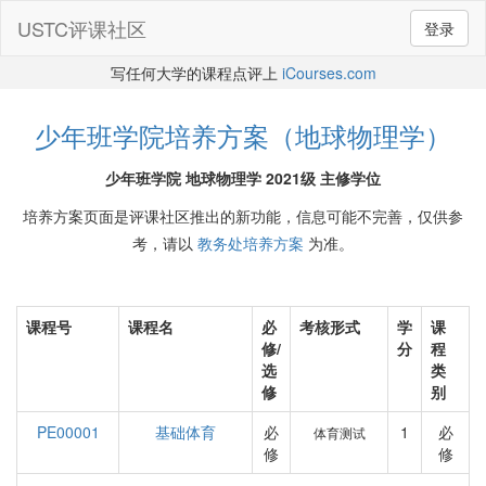
USTC评课社区
登录
写任何大学的课程点评上
iCourses.com
少年班学院培养方案（地球物理学）
少年班学院 地球物理学 2021级 主修学位
培养方案页面是评课社区推出的新功能，信息可能不完善，仅供参
考，请以
教务处培养方案
为准。
课程号
课程名
必
考核形式
学
课
修/
分
程
选
类
修
别
PE00001
基础体育
必
1
必
体育测试
修
修