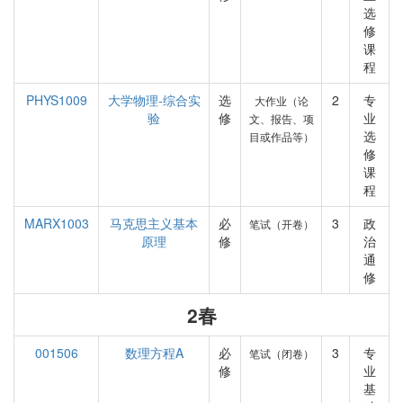
选
修
课
程
PHYS1009
大学物理-综合实
选
2
专
大作业（论
验
修
业
文、报告、项
选
目或作品等）
修
课
程
MARX1003
马克思主义基本
必
3
政
笔试（开卷）
原理
修
治
通
修
2春
001506
数理方程A
必
3
专
笔试（闭卷）
修
业
基