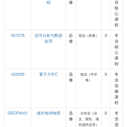
础
修
业
核
心
课
程
007278
信号分析与数据
必
3
专
笔试（闭卷）
处理
修
业
核
心
课
程
022095
量子力学C
选
3
专
笔试（半开
修
业
卷）
选
修
课
程
GEOP4001
城市地球物理
选
2
专
大作业（论
修
业
文、报告、项
选
目或作品等）