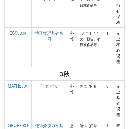
核
目或作品等）
心
课
程
ESS3004
地球物理基础实
必
1
专
大作业（论
习
修
业
文、报告、项
核
目或作品等）
心
课
程
3秋
MATH2001
计算方法
必
3
专
笔试（闭卷）
修
业
基
础
课
程
GEOP3001
连续介质力学基
必
3
专
笔试（闭卷）