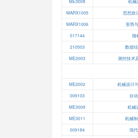
ME3008
机械
MARX1005
思想政
MARX1006
形势与
017144
随
210503
数据结
ME2003
测控技术
ME2002
机械设计与
009103
自动
ME3009
机械设
ME3011
机械制
009184
现代