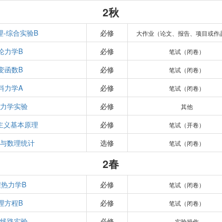
2秋
理-综合实验B
必修
大作业（论文、报告、项目或作
论力学B
必修
笔试（闭卷）
变函数B
必修
笔试（闭卷）
料力学A
必修
笔试（闭卷）
力学实验
必修
其他
主义基本原理
必修
笔试（开卷）
与数理统计
选修
笔试（闭卷）
2春
程热力学B
必修
笔试（闭卷）
理方程B
必修
笔试（闭卷）
线路实验
必修
实验操作