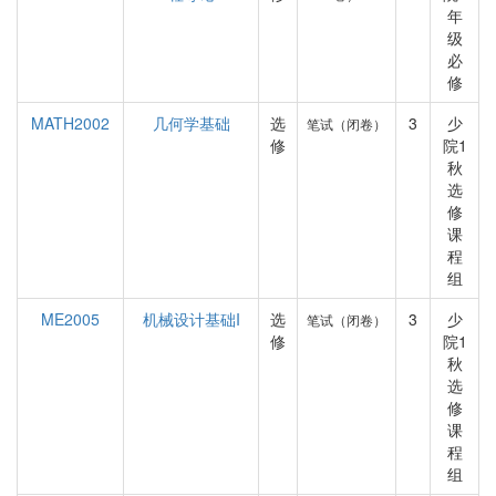
年
级
必
修
MATH2002
几何学基础
选
3
少
笔试（闭卷）
修
院1
秋
选
修
课
程
组
ME2005
机械设计基础I
选
3
少
笔试（闭卷）
修
院1
秋
选
修
课
程
组