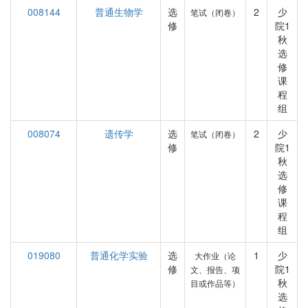
008144
普通生物学
选
2
少
笔试（闭卷）
修
院1
秋
选
修
课
程
组
008074
遗传学
选
2
少
笔试（闭卷）
修
院1
秋
选
修
课
程
组
019080
普通化学实验
选
1
少
大作业（论
修
院1
文、报告、项
秋
目或作品等）
选