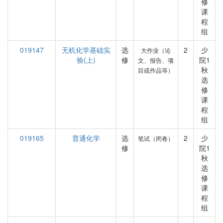
修
课
程
组
019147
无机化学基础实
选
2
少
大作业（论
验(上)
修
院1
文、报告、项
秋
目或作品等）
选
修
课
程
组
019165
普通化学
选
2
少
笔试（闭卷）
修
院1
秋
选
修
课
程
组