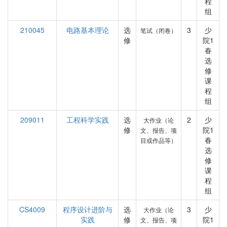
程
组
210045
电路基本理论
选
3
少
笔试（闭卷）
修
院1
春
选
修
课
程
组
209011
工程科学实践
选
2
少
大作业（论
修
院1
文、报告、项
春
目或作品等）
选
修
课
程
组
CS4009
程序设计进阶与
选
3
少
大作业（论
实践
修
院1
文、报告、项