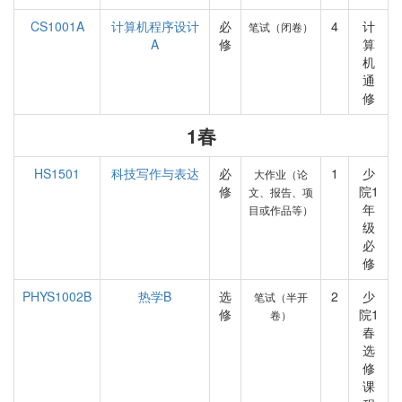
CS1001A
计算机程序设计
必
4
计
笔试（闭卷）
A
修
算
机
通
修
1春
HS1501
科技写作与表达
必
1
少
大作业（论
修
院1
文、报告、项
年
目或作品等）
级
必
修
PHYS1002B
热学B
选
2
少
笔试（半开
修
院1
卷）
春
选
修
课