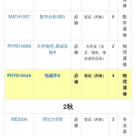
修
MATH1007
数学分析(B2)
必
6
数
笔试（闭卷）
修
学
通
修
PHYS1008A
大学物理-基础实
必
2
物
大作业（论
验A
修
理
文、报告、项
通
目或作品等）
修
PHYS1004A
电磁学A
必
4
物
笔试（闭卷）
修
理
通
修
2秋
ME2006
理论力学B
必
3
专
笔试（闭卷）
修
业
基