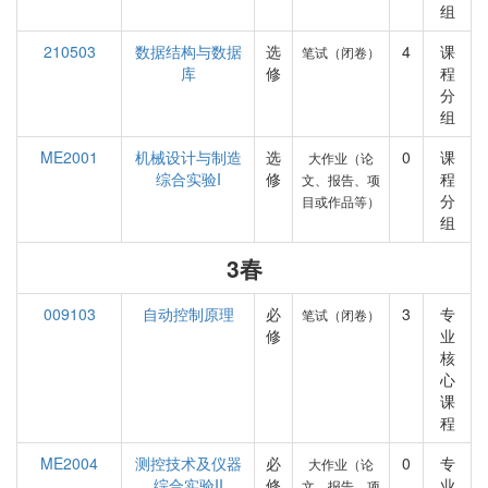
组
210503
数据结构与数据
选
4
课
笔试（闭卷）
库
修
程
分
组
ME2001
机械设计与制造
选
0
课
大作业（论
综合实验I
修
程
文、报告、项
分
目或作品等）
组
3春
009103
自动控制原理
必
3
专
笔试（闭卷）
修
业
核
心
课
程
ME2004
测控技术及仪器
必
0
专
大作业（论
综合实验II
修
业
文、报告、项