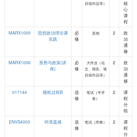
核
目或作品等）
心
课
程
MARX1005
思想政治理论课
必
2
政
其他
实践
修
治
通
修
MARX1006
形势与政策(讲
必
2
政
大作业（论
座)
修
治
文、报告、项
通
目或作品等）
修
017144
随机过程B
选
2
课
笔试（半开
修
程
卷）
分
组
ENVS4003
环境遥感
选
2
课
笔试（闭卷）
修
程
分