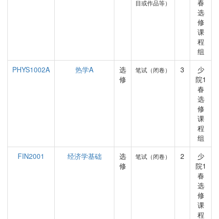
春
目或作品等）
选
修
课
程
组
PHYS1002A
热学A
选
3
少
笔试（闭卷）
修
院1
春
选
修
课
程
组
FIN2001
经济学基础
选
2
少
笔试（闭卷）
修
院1
春
选
修
课
程