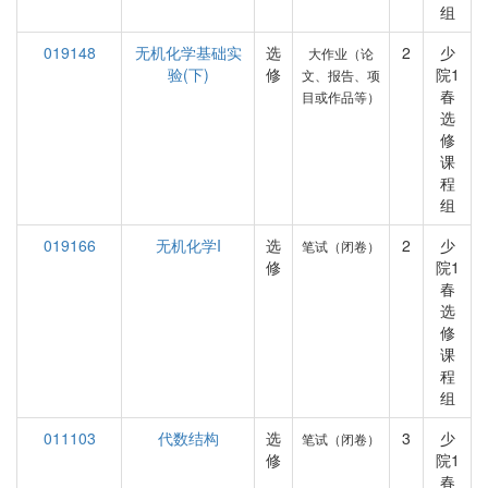
组
019148
无机化学基础实
选
2
少
大作业（论
验(下)
修
院1
文、报告、项
春
目或作品等）
选
修
课
程
组
019166
无机化学I
选
2
少
笔试（闭卷）
修
院1
春
选
修
课
程
组
011103
代数结构
选
3
少
笔试（闭卷）
修
院1
春