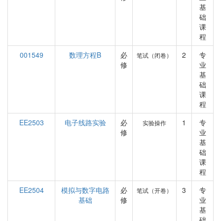
基
础
课
程
001549
数理方程B
必
2
专
笔试（闭卷）
修
业
基
础
课
程
EE2503
电子线路实验
必
1
专
实验操作
修
业
基
础
课
程
EE2504
模拟与数字电路
必
3
专
笔试（开卷）
基础
修
业
基
础