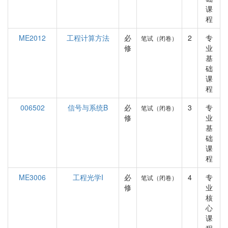
课
程
ME2012
工程计算方法
必
2
专
笔试（闭卷）
修
业
基
础
课
程
006502
信号与系统B
必
3
专
笔试（闭卷）
修
业
基
础
课
程
ME3006
工程光学I
必
4
专
笔试（闭卷）
修
业
核
心
课