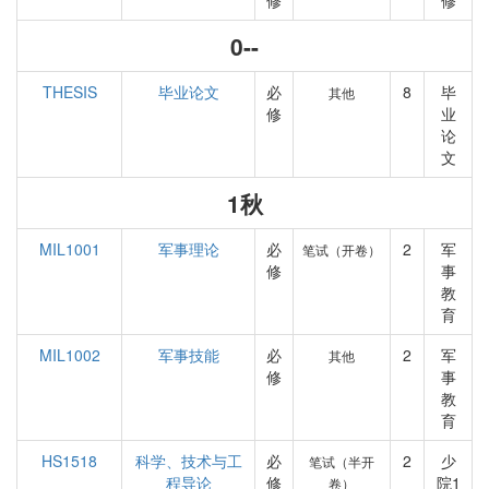
修
修
0--
THESIS
毕业论文
必
8
毕
其他
修
业
论
文
1秋
MIL1001
军事理论
必
2
军
笔试（开卷）
修
事
教
育
MIL1002
军事技能
必
2
军
其他
修
事
教
育
HS1518
科学、技术与工
必
2
少
笔试（半开
程导论
修
院1
卷）