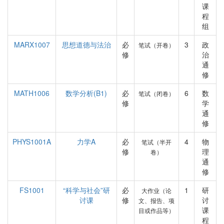
课
程
组
MARX1007
思想道德与法治
必
3
政
笔试（开卷）
修
治
通
修
MATH1006
数学分析(B1)
必
6
数
笔试（闭卷）
修
学
通
修
PHYS1001A
力学A
必
4
物
笔试（半开
修
理
卷）
通
修
FS1001
“科学与社会”研
必
1
研
大作业（论
讨课
修
讨
文、报告、项
课
目或作品等）
程