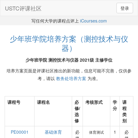
USTC评课社区
登录
写任何大学的课程点评上
iCourses.com
少年班学院培养方案（测控技术与仪
器）
少年班学院 测控技术与仪器 2021级 主修学位
培养方案页面是评课社区推出的新功能，信息可能不完善，仅供参
考，请以
教务处培养方案
为准。
课程号
课程名
必
考核形式
学
课
修/
分
程
选
类
修
别
PE00001
基础体育
必
1
必
体育测试