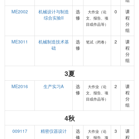
组
ME2002
机械设计与制造
选
0
课
大作业（论
综合实验II
修
程
文、报告、项
分
目或作品等）
组
ME3011
机械制造技术基
选
2
课
笔试（闭卷）
础
修
程
分
组
3夏
ME2016
生产实习A
选
2
课
大作业（论
修
程
文、报告、项
分
目或作品等）
组
4秋
009117
精密仪器设计
选
3
课
大作业（论
修
程
文、报告、项