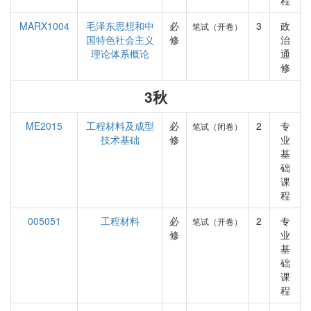
程
MARX1004
毛泽东思想和中
必
3
政
笔试（开卷）
国特色社会主义
修
治
理论体系概论
通
修
3秋
ME2015
工程材料及成型
必
2
专
笔试（闭卷）
技术基础
修
业
基
础
课
程
005051
工程材料
必
2
专
笔试（开卷）
修
业
基
础
课
程