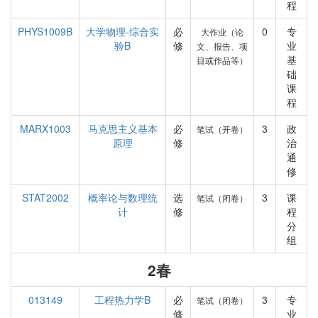
程
PHYS1009B
大学物理-综合实
必
0
专
大作业（论
验B
修
业
文、报告、项
基
目或作品等）
础
课
程
MARX1003
马克思主义基本
必
3
政
笔试（开卷）
原理
修
治
通
修
STAT2002
概率论与数理统
选
3
课
笔试（闭卷）
计
修
程
分
组
2春
013149
工程热力学B
必
3
专
笔试（闭卷）
修
业