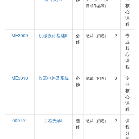
核
目或作品等）
心
课
程
ME3009
机械设计基础III
必
2
专
笔试（闭卷）
修
业
核
心
课
程
ME3010
仪器电路及系统
必
3
专
笔试（闭卷）
修
业
核
心
课
程
009191
工程光学II
选
2
课
笔试（闭卷）
修
程
分