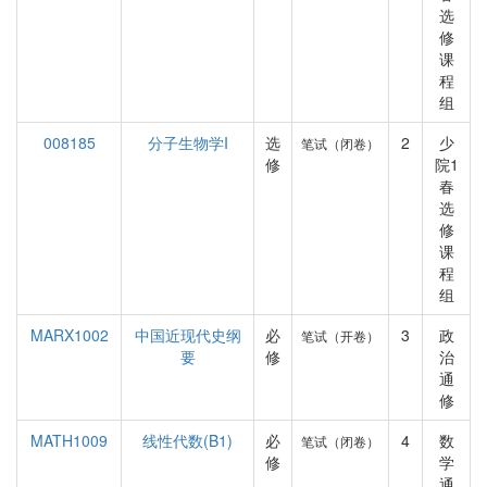
选
修
课
程
组
008185
分子生物学I
选
2
少
笔试（闭卷）
修
院1
春
选
修
课
程
组
MARX1002
中国近现代史纲
必
3
政
笔试（开卷）
要
修
治
通
修
MATH1009
线性代数(B1)
必
4
数
笔试（闭卷）
修
学
通