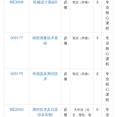
ME3008
机械设计基础II
必
3
专
笔试（闭卷）
修
业
核
心
课
程
009177
精密测量技术基
必
3
专
笔试（闭卷）
础
修
业
核
心
课
程
009175
传感器及测试技
必
2
专
笔试（闭卷）
术
修
业
核
心
课
程
ME2003
测控技术及仪器
必
0
专
大作业（论
综合实验I
修
业
文、报告、项