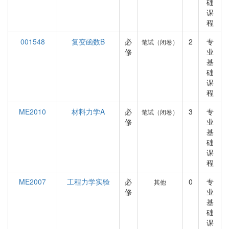
础
课
程
001548
复变函数B
必
2
专
笔试（闭卷）
修
业
基
础
课
程
ME2010
材料力学A
必
3
专
笔试（闭卷）
修
业
基
础
课
程
ME2007
工程力学实验
必
0
专
其他
修
业
基
础
课