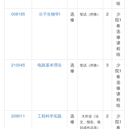
组
008185
分子生物学I
选
2
少
笔试（闭卷）
修
院1
春
选
修
课
程
组
210045
电路基本理论
选
3
少
笔试（闭卷）
修
院1
春
选
修
课
程
组
209011
工程科学实践
选
2
少
大作业（论
修
院1
文、报告、项
春
目或作品等）