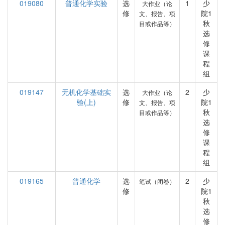
019080
普通化学实验
选
1
少
大作业（论
修
院1
文、报告、项
秋
目或作品等）
选
修
课
程
组
019147
无机化学基础实
选
2
少
大作业（论
验(上)
修
院1
文、报告、项
秋
目或作品等）
选
修
课
程
组
019165
普通化学
选
2
少
笔试（闭卷）
修
院1
秋
选
修