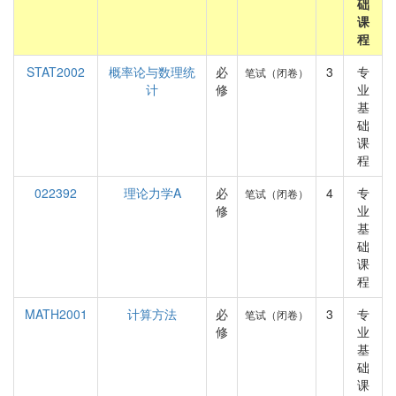
础
课
程
STAT2002
概率论与数理统
必
3
专
笔试（闭卷）
计
修
业
基
础
课
程
022392
理论力学A
必
4
专
笔试（闭卷）
修
业
基
础
课
程
MATH2001
计算方法
必
3
专
笔试（闭卷）
修
业
基
础
课