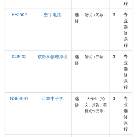
程
EE2502
数字电路
选
3
专
笔试（闭卷）
修
业
选
修
课
程
048002
核医学物理原理
选
3
专
笔试（开卷）
修
业
选
修
课
程
NSE4001
计算中子学
选
3
专
大作业（论
修
业
文、报告、项
选
目或作品等）
修
课
程