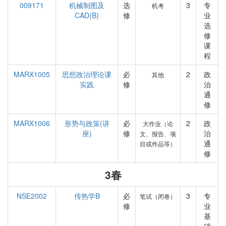
009171
机械制图及
选
3
专
机考
CAD(B)
修
业
选
修
课
程
MARX1005
思想政治理论课
必
2
政
其他
实践
修
治
通
修
MARX1006
形势与政策(讲
必
2
政
大作业（论
座)
修
治
文、报告、项
通
目或作品等）
修
3春
NSE2002
传热学B
必
3
专
笔试（闭卷）
修
业
基