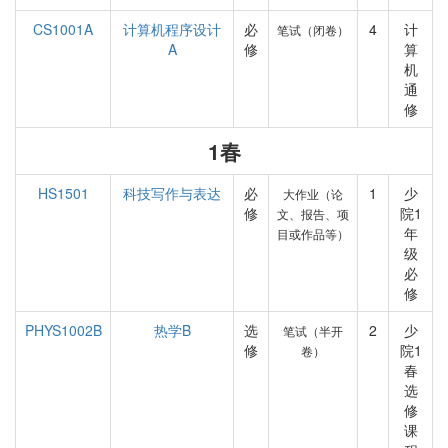
CS1001A
计算机程序设计
必
4
计
笔试（闭卷）
A
修
算
机
通
修
1春
HS1501
科技写作与表达
必
1
少
大作业（论
修
院1
文、报告、项
年
目或作品等）
级
必
修
PHYS1002B
热学B
选
2
少
笔试（半开
修
院1
卷）
春
选
修
课