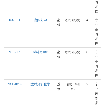
础
课
程
007001
流体力学
必
4
专
笔试（闭卷）
修
业
基
础
课
程
ME2501
材料力学B
必
3
专
笔试（闭卷）
修
业
基
础
课
程
NSE4014
放射分析化学
选
2
专
笔试（半开
修
业
卷）
选
修
课