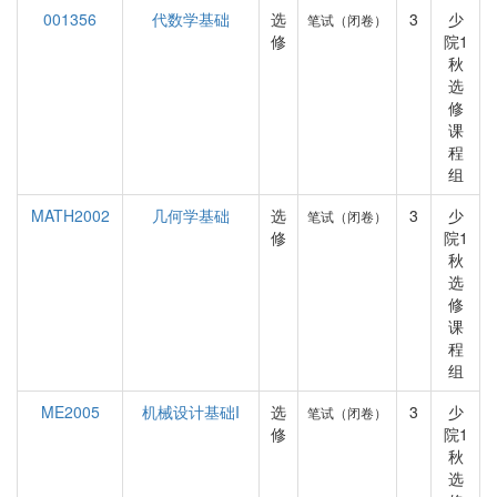
001356
代数学基础
选
3
少
笔试（闭卷）
修
院1
秋
选
修
课
程
组
MATH2002
几何学基础
选
3
少
笔试（闭卷）
修
院1
秋
选
修
课
程
组
ME2005
机械设计基础I
选
3
少
笔试（闭卷）
修
院1
秋
选