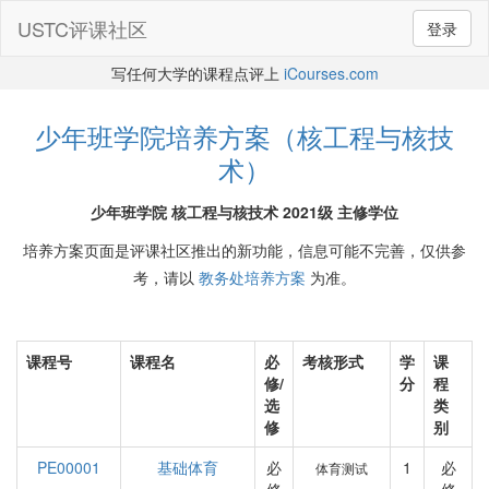
USTC评课社区
登录
写任何大学的课程点评上
iCourses.com
少年班学院培养方案（核工程与核技
术）
少年班学院 核工程与核技术 2021级 主修学位
培养方案页面是评课社区推出的新功能，信息可能不完善，仅供参
考，请以
教务处培养方案
为准。
课程号
课程名
必
考核形式
学
课
修/
分
程
选
类
修
别
PE00001
基础体育
必
1
必
体育测试