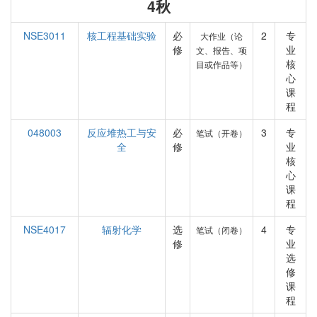
4秋
NSE3011
核工程基础实验
必
2
专
大作业（论
修
业
文、报告、项
核
目或作品等）
心
课
程
048003
反应堆热工与安
必
3
专
笔试（开卷）
全
修
业
核
心
课
程
NSE4017
辐射化学
选
4
专
笔试（闭卷）
修
业
选
修
课
程