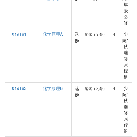
年
级
必
修
019161
化学原理A
选
4
少
笔试（闭卷）
修
院1
秋
选
修
课
程
组
019163
化学原理B
选
4
少
笔试（闭卷）
修
院1
秋
选
修
课
程
组