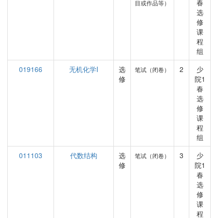
春
目或作品等）
选
修
课
程
组
019166
无机化学I
选
2
少
笔试（闭卷）
修
院1
春
选
修
课
程
组
011103
代数结构
选
3
少
笔试（闭卷）
修
院1
春
选
修
课
程