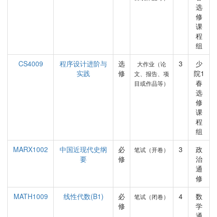
选
修
课
程
组
CS4009
程序设计进阶与
选
3
少
大作业（论
实践
修
院1
文、报告、项
春
目或作品等）
选
修
课
程
组
MARX1002
中国近现代史纲
必
3
政
笔试（开卷）
要
修
治
通
修
MATH1009
线性代数(B1)
必
4
数
笔试（闭卷）
修
学
通