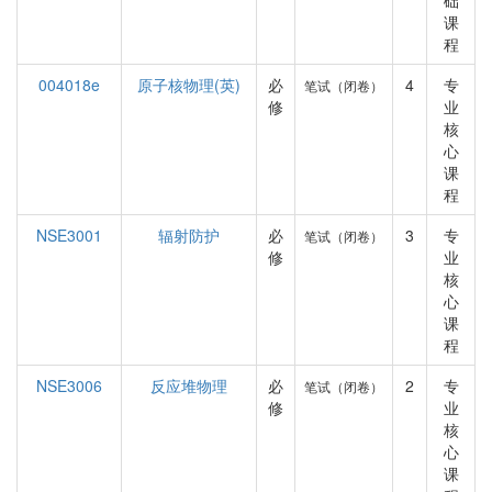
础
课
程
004018e
原子核物理(英)
必
4
专
笔试（闭卷）
修
业
核
心
课
程
NSE3001
辐射防护
必
3
专
笔试（闭卷）
修
业
核
心
课
程
NSE3006
反应堆物理
必
2
专
笔试（闭卷）
修
业
核
心
课