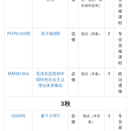
选
目或作品等）
修
课
程
PHYS1005B
原子物理B
选
2
专
笔试（闭卷）
修
业
选
修
课
程
MARX1004
毛泽东思想和中
必
3
政
笔试（开卷）
国特色社会主义
修
治
理论体系概论
通
修
3秋
022095
量子力学C
必
3
专
笔试（半开
修
业
卷）
基