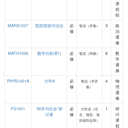
课
程
组
MARX1007
思想道德与法治
必
3
政
笔试（开卷）
修
治
通
修
MATH1006
数学分析(B1)
必
6
数
笔试（闭卷）
修
学
通
修
PHYS1001A
力学A
必
4
物
笔试（半开
修
理
卷）
通
修
FS1001
“科学与社会”研
必
1
研
大作业（论
讨课
修
讨
文、报告、项
课
目或作品等）
程