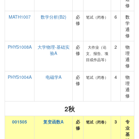
修
MATH1007
数学分析(B2)
必
6
数
笔试（闭卷）
修
学
通
修
PHYS1008A
大学物理-基础实
必
2
物
大作业（论
验A
修
理
文、报告、项
通
目或作品等）
修
PHYS1004A
电磁学A
必
4
物
笔试（闭卷）
修
理
通
修
2秋
001505
复变函数A
必
3
专
笔试（闭卷）
修
业
基