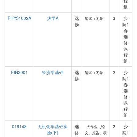
程
组
PHYS1002A
热学A
选
3
少
笔试（闭卷）
修
院1
春
选
修
课
程
组
FIN2001
经济学基础
选
2
少
笔试（闭卷）
修
院1
春
选
修
课
程
组
019148
无机化学基础实
选
2
少
大作业（论
验(下)
修
院1
文、报告、项