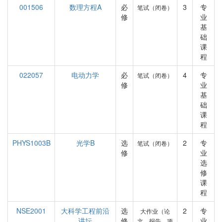
001506
数理方程A
必
3
专
笔试（闭卷）
修
业
基
础
课
程
022057
电动力学
必
4
专
笔试（闭卷）
修
业
基
础
课
程
PHYS1003B
光学B
选
2
专
笔试（闭卷）
修
业
选
修
课
程
NSE2001
大科学工程前沿
选
2
专
大作业（论
讲坛
修
业
文、报告、项