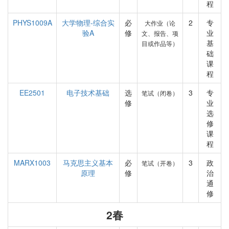
程
PHYS1009A
大学物理-综合实
必
2
专
大作业（论
验A
修
业
文、报告、项
基
目或作品等）
础
课
程
EE2501
电子技术基础
选
3
专
笔试（闭卷）
修
业
选
修
课
程
MARX1003
马克思主义基本
必
3
政
笔试（开卷）
原理
修
治
通
修
2春