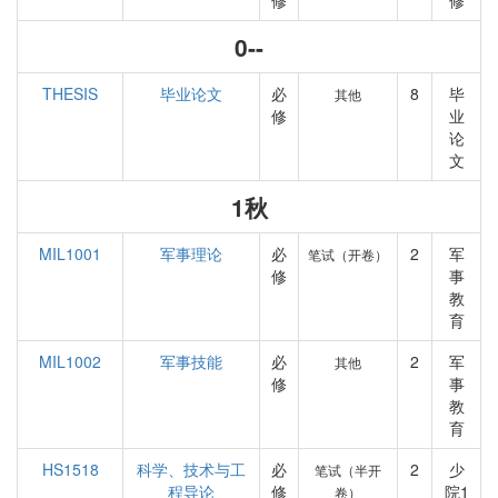
修
修
0--
THESIS
毕业论文
必
8
毕
其他
修
业
论
文
1秋
MIL1001
军事理论
必
2
军
笔试（开卷）
修
事
教
育
MIL1002
军事技能
必
2
军
其他
修
事
教
育
HS1518
科学、技术与工
必
2
少
笔试（半开
程导论
修
院1
卷）