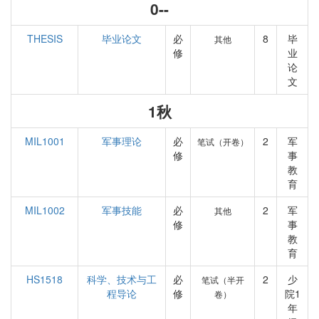
0--
THESIS
毕业论文
必
8
毕
其他
修
业
论
文
1秋
MIL1001
军事理论
必
2
军
笔试（开卷）
修
事
教
育
MIL1002
军事技能
必
2
军
其他
修
事
教
育
HS1518
科学、技术与工
必
2
少
笔试（半开
程导论
修
院1
卷）
年