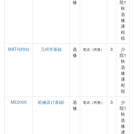
修
院1
秋
选
修
课
程
组
MATH2002
几何学基础
选
3
少
笔试（闭卷）
修
院1
秋
选
修
课
程
组
ME2005
机械设计基础I
选
3
少
笔试（闭卷）
修
院1
秋
选
修
课