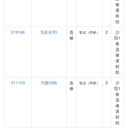
修
课
程
组
019166
无机化学I
选
2
少
笔试（闭卷）
修
院1
春
选
修
课
程
组
011103
代数结构
选
3
少
笔试（闭卷）
修
院1
春
选
修
课
程
组