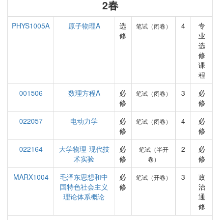
2春
PHYS1005A
原子物理A
选
4
专
笔试（闭卷）
修
业
选
修
课
程
001506
数理方程A
必
3
必
笔试（闭卷）
修
修
022057
电动力学
必
4
必
笔试（闭卷）
修
修
022164
大学物理-现代技
必
2
必
笔试（半开
术实验
修
修
卷）
MARX1004
毛泽东思想和中
必
3
政
笔试（开卷）
国特色社会主义
修
治
理论体系概论
通
修