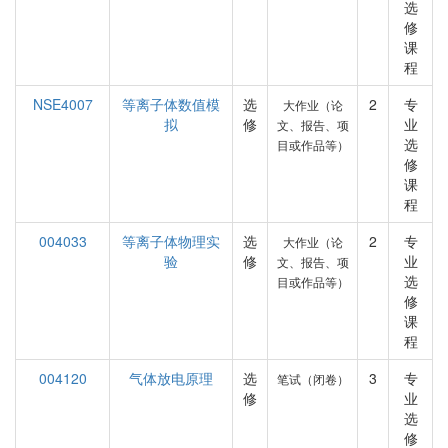
选
修
课
程
NSE4007
等离子体数值模
选
2
专
大作业（论
拟
修
业
文、报告、项
选
目或作品等）
修
课
程
004033
等离子体物理实
选
2
专
大作业（论
验
修
业
文、报告、项
选
目或作品等）
修
课
程
004120
气体放电原理
选
3
专
笔试（闭卷）
修
业
选
修