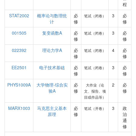
程
STAT2002
概率论与数理统
必
3
必
笔试（闭卷）
计
修
修
001505
复变函数A
必
3
必
笔试（闭卷）
修
修
022392
理论力学A
必
4
必
笔试（闭卷）
修
修
EE2501
电子技术基础
必
3
必
笔试（闭卷）
修
修
PHYS1009A
大学物理-综合实
必
2
必
大作业（论
验A
修
修
文、报告、项
目或作品等）
MARX1003
马克思主义基本
必
3
政
笔试（开卷）
原理
修
治
通
修