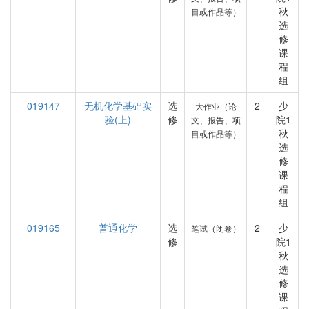
秋
目或作品等）
选
修
课
程
组
019147
无机化学基础实
选
2
少
大作业（论
验(上)
修
院1
文、报告、项
秋
目或作品等）
选
修
课
程
组
019165
普通化学
选
2
少
笔试（闭卷）
修
院1
秋
选
修
课