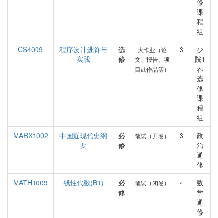
修
课
程
组
CS4009
程序设计进阶与
选
3
少
大作业（论
实践
修
院1
文、报告、项
春
目或作品等）
选
修
课
程
组
MARX1002
中国近现代史纲
必
3
政
笔试（开卷）
要
修
治
通
修
MATH1009
线性代数(B1)
必
4
数
笔试（闭卷）
修
学
通
修