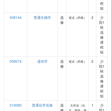
程
组
008144
普通生物学
选
2
少
笔试（闭卷）
修
院1
秋
选
修
课
程
组
008074
遗传学
选
2
少
笔试（闭卷）
修
院1
秋
选
修
课
程
组
019080
普通化学实验
选
1
少
大作业（论
修
院1
文、报告、项