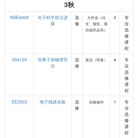
3秋
NSE4008
光子科学前沿进
选
2
专
大作业（论
展
修
业
文、报告、项
选
目或作品等）
修
课
程
004139
等离子体物理导
选
4
专
笔试（闭卷）
论
修
业
选
修
课
程
EE2503
电子线路实验
选
1
专
实验操作
修
业
选
修
课
程