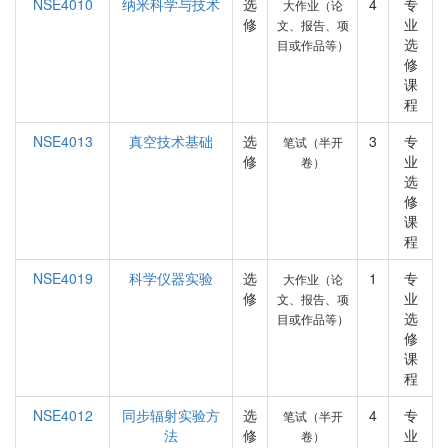
NSE4010
纳米科学与技术
选
4
专
大作业（论
修
业
文、报告、项
选
目或作品等）
修
课
程
NSE4013
真空技术基础
选
3
专
笔试（半开
修
业
卷）
选
修
课
程
NSE4019
科学仪器实验
选
1
专
大作业（论
修
业
文、报告、项
选
目或作品等）
修
课
程
NSE4012
同步辐射实验方
选
4
专
笔试（半开
法
修
业
卷）