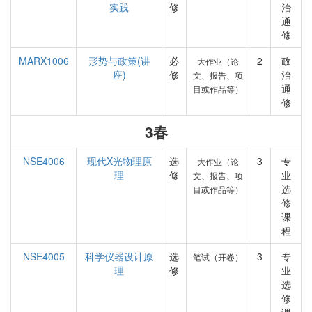
实践
修
治
通
修
MARX1006
形势与政策(讲
必
2
政
大作业（论
座)
修
治
文、报告、项
通
目或作品等）
修
3春
NSE4006
现代X光物理原
选
3
专
大作业（论
理
修
业
文、报告、项
选
目或作品等）
修
课
程
NSE4005
科学仪器设计原
选
3
专
笔试（开卷）
理
修
业
选
修