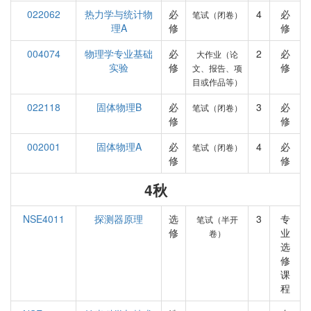
022062
热力学与统计物
必
4
必
笔试（闭卷）
理A
修
修
004074
物理学专业基础
必
2
必
大作业（论
实验
修
修
文、报告、项
目或作品等）
022118
固体物理B
必
3
必
笔试（闭卷）
修
修
002001
固体物理A
必
4
必
笔试（闭卷）
修
修
4秋
NSE4011
探测器原理
选
3
专
笔试（半开
修
业
卷）
选
修
课
程