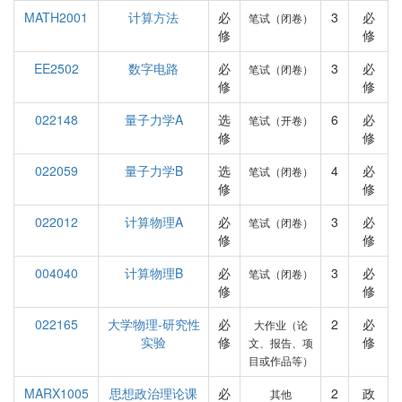
MATH2001
计算方法
必
3
必
笔试（闭卷）
修
修
EE2502
数字电路
必
3
必
笔试（闭卷）
修
修
022148
量子力学A
选
6
必
笔试（开卷）
修
修
022059
量子力学B
选
4
必
笔试（闭卷）
修
修
022012
计算物理A
必
3
必
笔试（闭卷）
修
修
004040
计算物理B
必
3
必
笔试（闭卷）
修
修
022165
大学物理-研究性
必
2
必
大作业（论
实验
修
修
文、报告、项
目或作品等）
MARX1005
思想政治理论课
必
2
政
其他