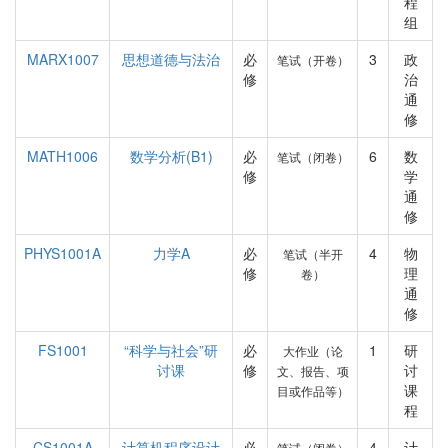
程
组
MARX1007
思想道德与法治
必
3
政
笔试（开卷）
修
治
通
修
MATH1006
数学分析(B1)
必
6
数
笔试（闭卷）
修
学
通
修
PHYS1001A
力学A
必
4
物
笔试（半开
修
理
卷）
通
修
FS1001
“科学与社会”研
必
1
研
大作业（论
讨课
修
讨
文、报告、项
课
目或作品等）
程
CS1001A
计算机程序设计
必
4
计
笔试（闭卷）