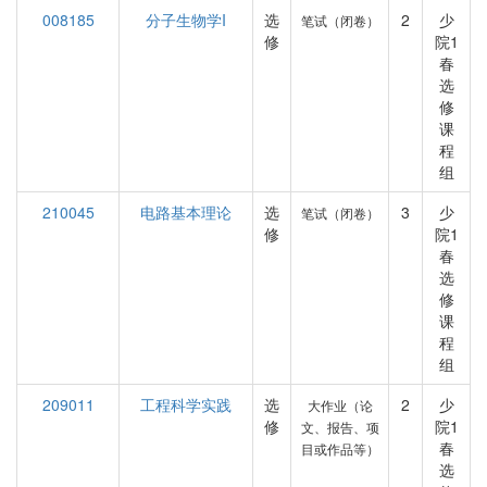
008185
分子生物学I
选
2
少
笔试（闭卷）
修
院1
春
选
修
课
程
组
210045
电路基本理论
选
3
少
笔试（闭卷）
修
院1
春
选
修
课
程
组
209011
工程科学实践
选
2
少
大作业（论
修
院1
文、报告、项
春
目或作品等）
选