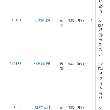
级
必
修
019161
化学原理A
选
4
少
笔试（闭卷）
修
院1
秋
选
修
课
程
组
019163
化学原理B
选
4
少
笔试（闭卷）
修
院1
秋
选
修
课
程
组
001356
代数学基础
选
3
少
笔试（闭卷）