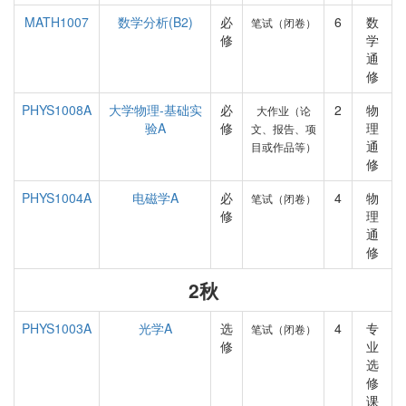
MATH1007
数学分析(B2)
必
6
数
笔试（闭卷）
修
学
通
修
PHYS1008A
大学物理-基础实
必
2
物
大作业（论
验A
修
理
文、报告、项
通
目或作品等）
修
PHYS1004A
电磁学A
必
4
物
笔试（闭卷）
修
理
通
修
2秋
PHYS1003A
光学A
选
4
专
笔试（闭卷）
修
业
选
修
课