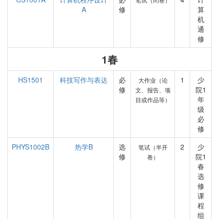
A
修
算
机
通
修
1春
HS1501
科技写作与表达
必
1
少
大作业（论
修
院1
文、报告、项
年
目或作品等）
级
必
修
PHYS1002B
热学B
选
2
少
笔试（半开
修
院1
卷）
春
选
修
课
程
组