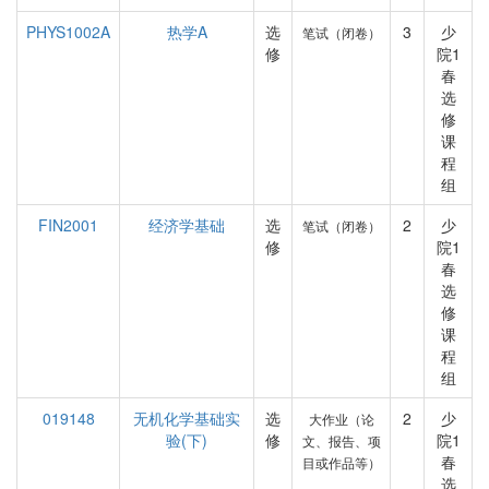
PHYS1002A
热学A
选
3
少
笔试（闭卷）
修
院1
春
选
修
课
程
组
FIN2001
经济学基础
选
2
少
笔试（闭卷）
修
院1
春
选
修
课
程
组
019148
无机化学基础实
选
2
少
大作业（论
验(下)
修
院1
文、报告、项
春
目或作品等）
选