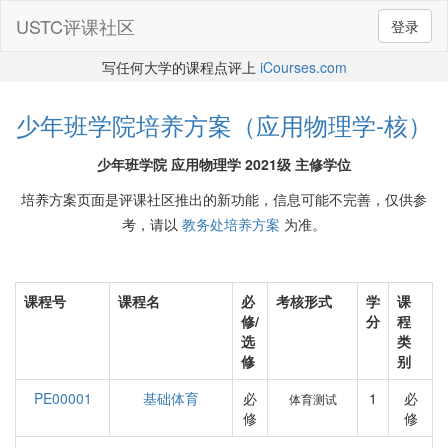
USTC评课社区
登录
写任何大学的课程点评上
iCourses.com
少年班学院培养方案（应用物理学-核）
少年班学院 应用物理学 2021级 主修学位
培养方案页面是评课社区推出的新功能，信息可能不完善，仅供参
考，请以
教务处培养方案
为准。
课程号
课程名
必
考核形式
学
课
修/
分
程
选
类
修
别
PE00001
基础体育
必
1
必
体育测试
修
修