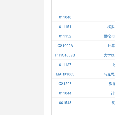
011040
011151
模拟
011152
模拟与
CS1002A
计算
PHYS1009B
大学物
011127
MARX1003
马克思
CS1503
数
011044
计
001548
复