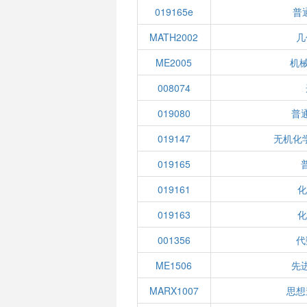
019165e
普
MATH2002
几
ME2005
机械
008074
019080
普
019147
无机化
019165
019161
化
019163
化
001356
代
ME1506
先
MARX1007
思想