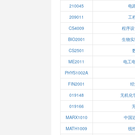
210045
电
209011
工
CS4009
程序设
BIO2001
生物实
CS2501
ME2011
电工电
PHYS1002A
FIN2001
经
019148
无机化
019166
MARX1010
中国
MATH1009
线性