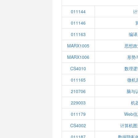
011144
计
011146
011163
编译
MARX1005
思想政
MARX1006
形势
CS4010
数理逻
011165
微机
210706
脑与
229003
机
011179
Web
CS4002
计算机图
011187
数据隐私