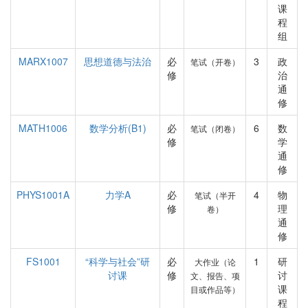
课
程
组
MARX1007
思想道德与法治
必
3
政
笔试（开卷）
修
治
通
修
MATH1006
数学分析(B1)
必
6
数
笔试（闭卷）
修
学
通
修
PHYS1001A
力学A
必
4
物
笔试（半开
修
理
卷）
通
修
FS1001
“科学与社会”研
必
1
研
大作业（论
讨课
修
讨
文、报告、项
课
目或作品等）
程