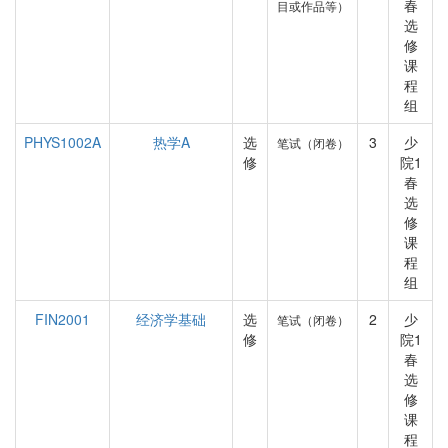
春
目或作品等）
选
修
课
程
组
PHYS1002A
热学A
选
3
少
笔试（闭卷）
修
院1
春
选
修
课
程
组
FIN2001
经济学基础
选
2
少
笔试（闭卷）
修
院1
春
选
修
课
程