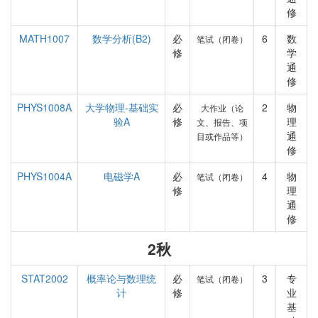
修
MATH1007
数学分析(B2)
必
6
数
笔试（闭卷）
修
学
通
修
PHYS1008A
大学物理-基础实
必
2
物
大作业（论
验A
修
理
文、报告、项
通
目或作品等）
修
PHYS1004A
电磁学A
必
4
物
笔试（闭卷）
修
理
通
修
2秋
STAT2002
概率论与数理统
必
3
专
笔试（闭卷）
计
修
业
基