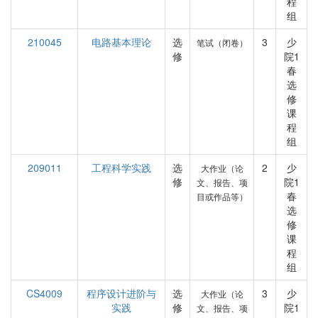
程
组
210045
电路基本理论
选
3
少
笔试（闭卷）
修
院1
春
选
修
课
程
组
209011
工程科学实践
选
2
少
大作业（论
修
院1
文、报告、项
春
目或作品等）
选
修
课
程
组
CS4009
程序设计进阶与
选
3
少
大作业（论
实践
修
院1
文、报告、项