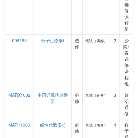
选
修
课
程
组
008185
分子生物学I
选
2
少
笔试（闭卷）
修
院1
春
选
修
课
程
组
MARX1002
中国近现代史纲
必
3
政
笔试（开卷）
要
修
治
通
修
MATH1009
线性代数(B1)
必
4
数
笔试（闭卷）
修
学
通