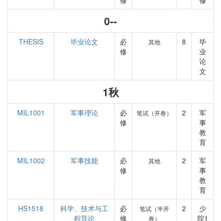
修
修
0--
THESIS
毕业论文
必
8
毕
其他
修
业
论
文
1秋
MIL1001
军事理论
必
2
军
笔试（开卷）
修
事
教
育
MIL1002
军事技能
必
2
军
其他
修
事
教
育
HS1518
科学、技术与工
必
2
少
笔试（半开
程导论
修
院1
卷）