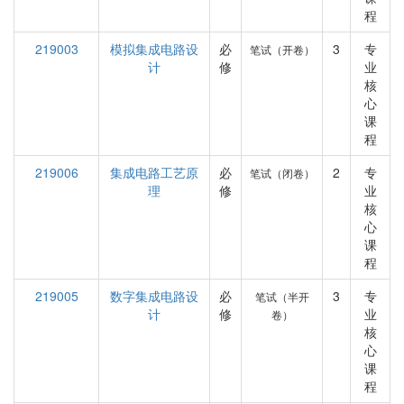
程
219003
模拟集成电路设
必
3
专
笔试（开卷）
计
修
业
核
心
课
程
219006
集成电路工艺原
必
2
专
笔试（闭卷）
理
修
业
核
心
课
程
219005
数字集成电路设
必
3
专
笔试（半开
计
修
业
卷）
核
心
课
程