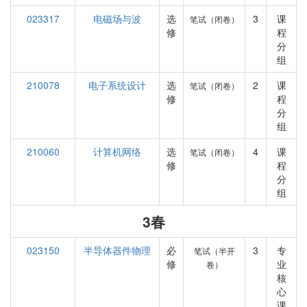
023317
电磁场与波
选
3
课
笔试（闭卷）
修
程
分
组
210078
电子系统设计
选
2
课
笔试（闭卷）
修
程
分
组
210060
计算机网络
选
4
课
笔试（闭卷）
修
程
分
组
3春
023150
半导体器件物理
必
3
专
笔试（半开
修
业
卷）
核
心
课