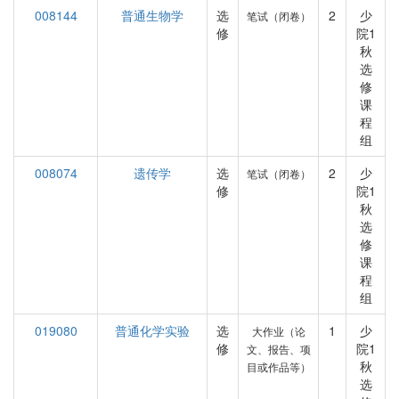
008144
普通生物学
选
2
少
笔试（闭卷）
修
院1
秋
选
修
课
程
组
008074
遗传学
选
2
少
笔试（闭卷）
修
院1
秋
选
修
课
程
组
019080
普通化学实验
选
1
少
大作业（论
修
院1
文、报告、项
秋
目或作品等）
选