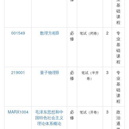
基
础
课
程
001549
数理方程B
必
2
专
笔试（闭卷）
修
业
基
础
课
程
219001
量子物理B
必
3
专
笔试（半开
修
业
卷）
基
础
课
程
MARX1004
毛泽东思想和中
必
3
政
笔试（开卷）
国特色社会主义
修
治
理论体系概论
通