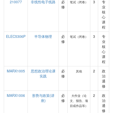
210077
非线性电子线路
必
3
专
笔试（闭卷）
修
业
核
心
课
程
ELEC5306P
半导体物理
必
3
专
笔试（闭卷）
修
业
核
心
课
程
MARX1005
思想政治理论课
必
2
政
其他
实践
修
治
通
修
MARX1006
形势与政策(讲
必
2
政
大作业（论
座)
修
治
文、报告、项
通
目或作品等）
修