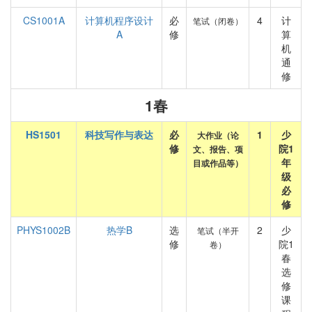
CS1001A
计算机程序设计
必
4
计
笔试（闭卷）
A
修
算
机
通
修
1春
HS1501
科技写作与表达
必
1
少
大作业（论
修
院1
文、报告、项
年
目或作品等）
级
必
修
PHYS1002B
热学B
选
2
少
笔试（半开
修
院1
卷）
春
选
修
课