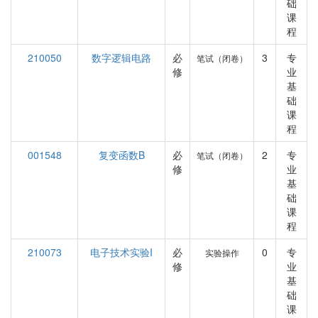
础
课
程
210050
数字逻辑电路
必
3
专
笔试（闭卷）
修
业
基
础
课
程
001548
复变函数B
必
2
专
笔试（闭卷）
修
业
基
础
课
程
210073
电子技术实验I
必
0
专
实验操作
修
业
基
础
课