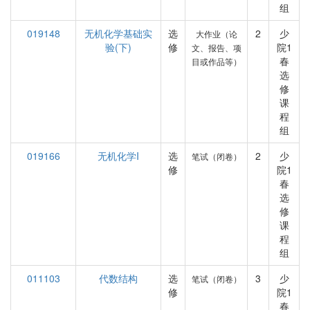
组
019148
无机化学基础实
选
2
少
大作业（论
验(下)
修
院1
文、报告、项
春
目或作品等）
选
修
课
程
组
019166
无机化学I
选
2
少
笔试（闭卷）
修
院1
春
选
修
课
程
组
011103
代数结构
选
3
少
笔试（闭卷）
修
院1
春