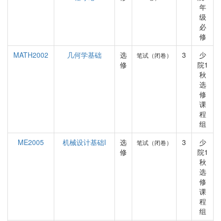
年
级
必
修
MATH2002
几何学基础
选
3
少
笔试（闭卷）
修
院1
秋
选
修
课
程
组
ME2005
机械设计基础I
选
3
少
笔试（闭卷）
修
院1
秋
选
修
课
程
组