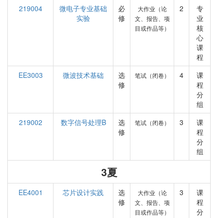
219004
微电子专业基础
必
2
专
大作业（论
实验
修
业
文、报告、项
核
目或作品等）
心
课
程
EE3003
微波技术基础
选
4
课
笔试（闭卷）
修
程
分
组
219002
数字信号处理B
选
3
课
笔试（闭卷）
修
程
分
组
3夏
EE4001
芯片设计实践
选
3
课
大作业（论
修
程
文、报告、项
分
目或作品等）