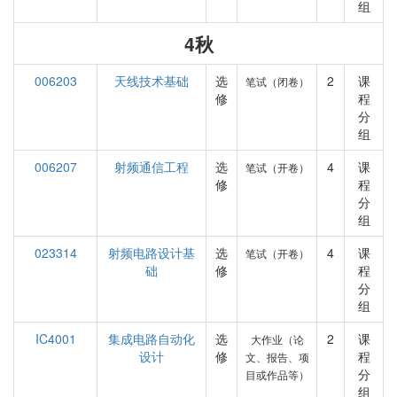
组
4秋
006203
天线技术基础
选
2
课
笔试（闭卷）
修
程
分
组
006207
射频通信工程
选
4
课
笔试（开卷）
修
程
分
组
023314
射频电路设计基
选
4
课
笔试（开卷）
础
修
程
分
组
IC4001
集成电路自动化
选
2
课
大作业（论
设计
修
程
文、报告、项
分
目或作品等）
组