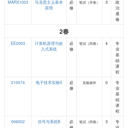
MARX1003
马克思主义基本
必
3
政
笔试（开卷）
原理
修
治
通
修
2春
EE2003
计算机原理与嵌
必
4
专
笔试（闭卷）
入式系统
修
业
基
础
课
程
210074
电子技术实验II
必
0
专
实验操作
修
业
基
础
课
程
006502
信号与系统B
必
3
专
笔试（闭卷）
修
业