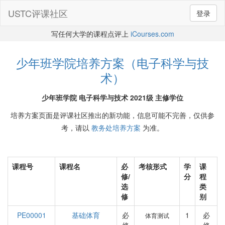
USTC评课社区
登录
写任何大学的课程点评上
iCourses.com
少年班学院培养方案（电子科学与技
术）
少年班学院 电子科学与技术 2021级 主修学位
培养方案页面是评课社区推出的新功能，信息可能不完善，仅供参
考，请以
教务处培养方案
为准。
课程号
课程名
必
考核形式
学
课
修/
分
程
选
类
修
别
PE00001
基础体育
必
1
必
体育测试