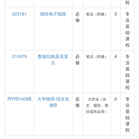
程
023181
线性电子线路
必
3
专
笔试（闭卷）
修
业
基
础
课
程
210070
数据结构及其算
必
4
专
笔试（闭卷）
法
修
业
基
础
课
程
PHYS1009B
大学物理-综合实
必
0
专
大作业（论
验B
修
业
文、报告、项
基
目或作品等）
础
课
程