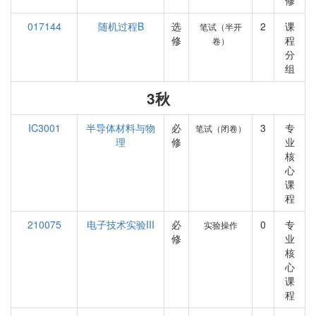
修
017144
随机过程B
选
2
课
笔试（半开
修
程
卷）
分
组
3秋
IC3001
半导体材料与物
必
3
专
笔试（闭卷）
理
修
业
核
心
课
程
210075
电子技术实验III
必
0
专
实验操作
修
业
核
心
课
程