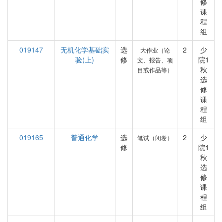
修
课
程
组
019147
无机化学基础实
选
2
少
大作业（论
验(上)
修
院1
文、报告、项
秋
目或作品等）
选
修
课
程
组
019165
普通化学
选
2
少
笔试（闭卷）
修
院1
秋
选
修
课
程
组