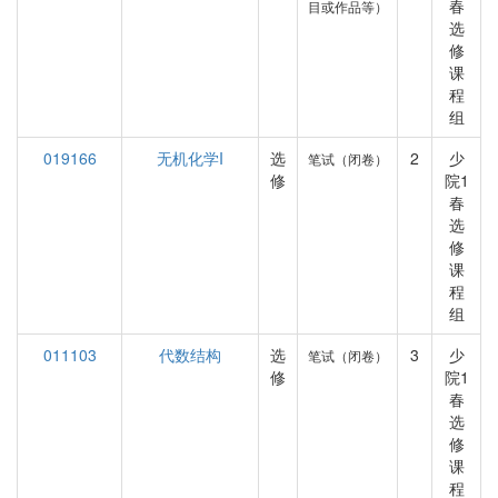
春
目或作品等）
选
修
课
程
组
019166
无机化学I
选
2
少
笔试（闭卷）
修
院1
春
选
修
课
程
组
011103
代数结构
选
3
少
笔试（闭卷）
修
院1
春
选
修
课
程