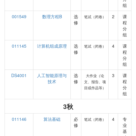
组
001549
数理方程B
选
2
课
笔试（闭卷）
修
程
分
组
011145
计算机组成原理
选
4
课
笔试（闭卷）
修
程
分
组
DS4001
人工智能原理与
选
3
课
大作业（论
技术
修
程
文、报告、项
分
目或作品等）
组
3秋
011146
算法基础
必
4
专
笔试（闭卷）
修
业
基