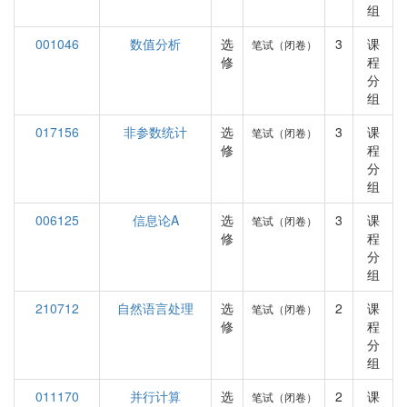
组
001046
数值分析
选
3
课
笔试（闭卷）
修
程
分
组
017156
非参数统计
选
3
课
笔试（闭卷）
修
程
分
组
006125
信息论A
选
3
课
笔试（闭卷）
修
程
分
组
210712
自然语言处理
选
2
课
笔试（闭卷）
修
程
分
组
011170
并行计算
选
2
课
笔试（闭卷）