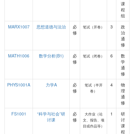
课
程
组
MARX1007
思想道德与法治
必
3
政
笔试（开卷）
修
治
通
修
MATH1006
数学分析(B1)
必
6
数
笔试（闭卷）
修
学
通
修
PHYS1001A
力学A
必
4
物
笔试（半开
修
理
卷）
通
修
FS1001
“科学与社会”研
必
1
研
大作业（论
讨课
修
讨
文、报告、项
课
目或作品等）
程