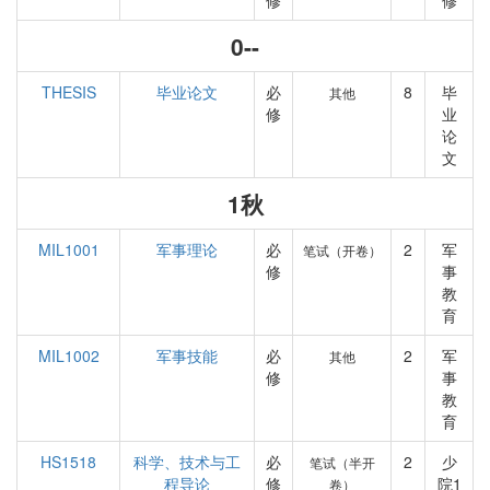
修
修
0--
THESIS
毕业论文
必
8
毕
其他
修
业
论
文
1秋
MIL1001
军事理论
必
2
军
笔试（开卷）
修
事
教
育
MIL1002
军事技能
必
2
军
其他
修
事
教
育
HS1518
科学、技术与工
必
2
少
笔试（半开
程导论
修
院1
卷）