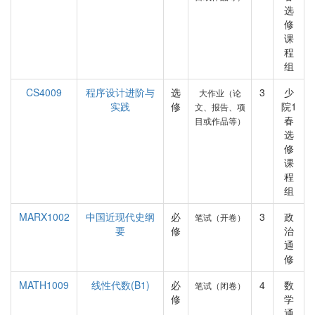
选
修
课
程
组
CS4009
程序设计进阶与
选
3
少
大作业（论
实践
修
院1
文、报告、项
春
目或作品等）
选
修
课
程
组
MARX1002
中国近现代史纲
必
3
政
笔试（开卷）
要
修
治
通
修
MATH1009
线性代数(B1)
必
4
数
笔试（闭卷）
修
学
通