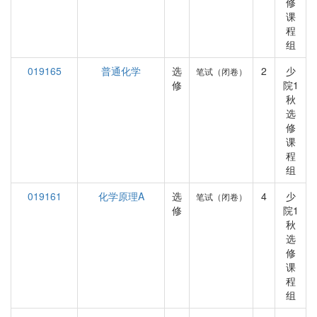
修
课
程
组
019165
普通化学
选
2
少
笔试（闭卷）
修
院1
秋
选
修
课
程
组
019161
化学原理A
选
4
少
笔试（闭卷）
修
院1
秋
选
修
课
程
组