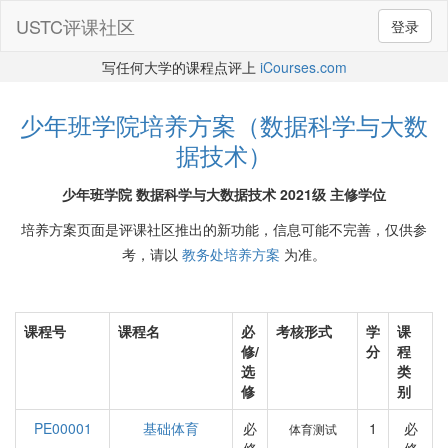
USTC评课社区
登录
写任何大学的课程点评上
iCourses.com
少年班学院培养方案（数据科学与大数
据技术）
少年班学院 数据科学与大数据技术 2021级 主修学位
培养方案页面是评课社区推出的新功能，信息可能不完善，仅供参
考，请以
教务处培养方案
为准。
课程号
课程名
必
考核形式
学
课
修/
分
程
选
类
修
别
PE00001
基础体育
必
1
必
体育测试