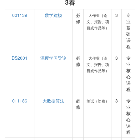
3春
001139
数学建模
必
3
专
大作业（论
修
业
文、报告、项
基
目或作品等）
础
课
程
DS2001
深度学习导论
必
3
专
大作业（论
修
业
文、报告、项
核
目或作品等）
心
课
程
011186
大数据算法
必
3
专
笔试（闭卷）
修
业
核
心
课
程