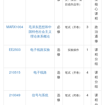
核
目或作品等）
心
课
程
MARX1004
毛泽东思想和中
必
3
政
笔试（开卷）
国特色社会主义
修
治
理论体系概论
通
修
EE2503
电子线路实验
选
1
课
实验操作
修
程
分
组
210515
电子线路
选
4
课
笔试（开卷）
修
程
分
组
210049
信号与系统
选
4
课
笔试（闭卷）
修
程
分