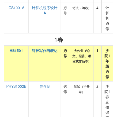
CS1001A
计算机程序设计
必
4
计
笔试（闭卷）
A
修
算
机
通
修
1春
HS1501
科技写作与表达
必
1
少
大作业（论
修
院1
文、报告、项
年
目或作品等）
级
必
修
PHYS1002B
热学B
选
2
少
笔试（半开
修
院1
卷）
春
选
修
课