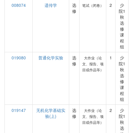
008074
遗传学
选
2
少
笔试（闭卷）
修
院1
秋
选
修
课
程
组
019080
普通化学实验
选
1
少
大作业（论
修
院1
文、报告、项
秋
目或作品等）
选
修
课
程
组
019147
无机化学基础实
选
2
少
大作业（论
验(上)
修
院1
文、报告、项
秋
目或作品等）
选