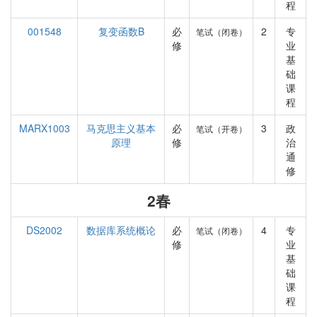
程
001548
复变函数B
必
2
专
笔试（闭卷）
修
业
基
础
课
程
MARX1003
马克思主义基本
必
3
政
笔试（开卷）
原理
修
治
通
修
2春
DS2002
数据库系统概论
必
4
专
笔试（闭卷）
修
业
基
础
课
程