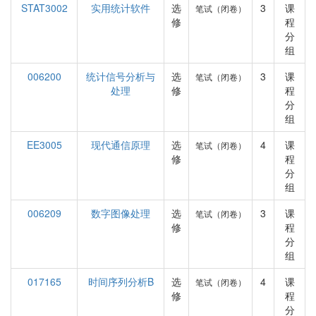
STAT3002
实用统计软件
选
3
课
笔试（闭卷）
修
程
分
组
006200
统计信号分析与
选
3
课
笔试（闭卷）
处理
修
程
分
组
EE3005
现代通信原理
选
4
课
笔试（闭卷）
修
程
分
组
006209
数字图像处理
选
3
课
笔试（闭卷）
修
程
分
组
017165
时间序列分析B
选
4
课
笔试（闭卷）
修
程
分