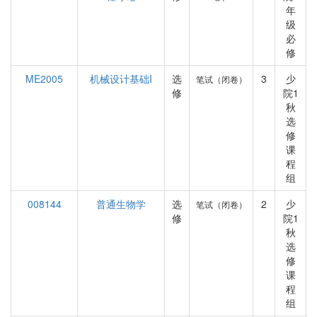
年
级
必
修
ME2005
机械设计基础I
选
3
少
笔试（闭卷）
修
院1
秋
选
修
课
程
组
008144
普通生物学
选
2
少
笔试（闭卷）
修
院1
秋
选
修
课
程
组