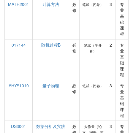
MATH2001
计算方法
必
3
专
笔试（闭卷）
修
业
基
础
课
程
017144
随机过程B
必
2
专
笔试（半开
修
业
卷）
基
础
课
程
PHYS1010
量子物理
必
3
专
笔试（闭卷）
修
业
基
础
课
程
DS3001
数据分析及实践
必
3
专
大作业（论
修
业
文、报告、项