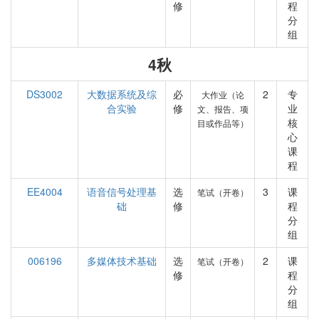
修
程
分
组
4秋
DS3002
大数据系统及综
必
2
专
大作业（论
合实验
修
业
文、报告、项
核
目或作品等）
心
课
程
EE4004
语音信号处理基
选
3
课
笔试（开卷）
础
修
程
分
组
006196
多媒体技术基础
选
2
课
笔试（开卷）
修
程
分
组