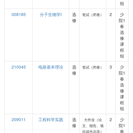
组
008185
分子生物学I
选
2
少
笔试（闭卷）
修
院1
春
选
修
课
程
组
210045
电路基本理论
选
3
少
笔试（闭卷）
修
院1
春
选
修
课
程
组
209011
工程科学实践
选
2
少
大作业（论
修
院1
文、报告、项
春
目或作品等）