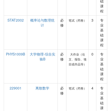
础
课
程
STAT2002
概率论与数理统
必
3
专
笔试（闭卷）
计
修
业
基
础
课
程
PHYS1009B
大学物理-综合实
必
0
专
大作业（论
验B
修
业
文、报告、项
基
目或作品等）
础
课
程
229001
离散数学
必
4
专
笔试（闭卷）
修
业
基
础
课