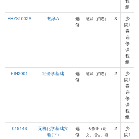
程
组
PHYS1002A
热学A
选
3
少
笔试（闭卷）
修
院1
春
选
修
课
程
组
FIN2001
经济学基础
选
2
少
笔试（闭卷）
修
院1
春
选
修
课
程
组
019148
无机化学基础实
选
2
少
大作业（论
验(下)
修
院1
文、报告、项