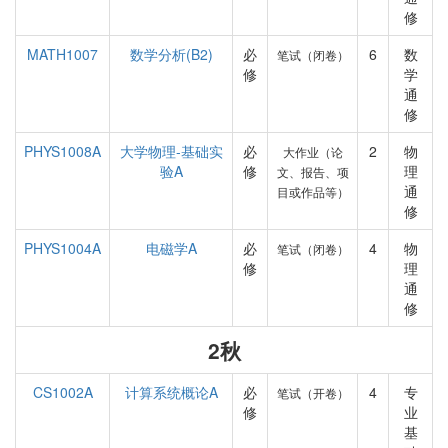
修
MATH1007
数学分析(B2)
必
6
数
笔试（闭卷）
修
学
通
修
PHYS1008A
大学物理-基础实
必
2
物
大作业（论
验A
修
理
文、报告、项
通
目或作品等）
修
PHYS1004A
电磁学A
必
4
物
笔试（闭卷）
修
理
通
修
2秋
CS1002A
计算系统概论A
必
4
专
笔试（开卷）
修
业
基