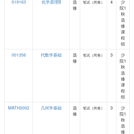
019163
化学原理B
选
4
少
笔试（闭卷）
修
院1
秋
选
修
课
程
组
001356
代数学基础
选
3
少
笔试（闭卷）
修
院1
秋
选
修
课
程
组
MATH2002
几何学基础
选
3
少
笔试（闭卷）
修
院1
秋
选
修