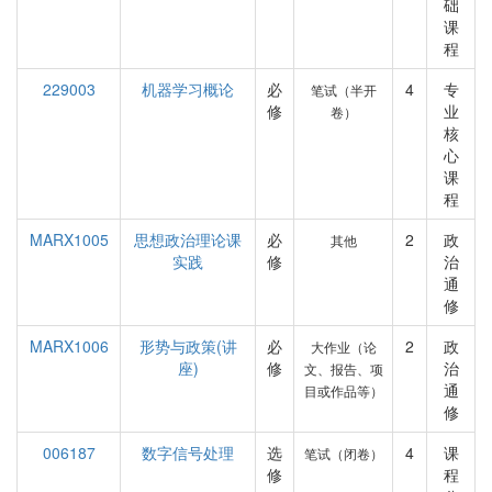
础
课
程
229003
机器学习概论
必
4
专
笔试（半开
修
业
卷）
核
心
课
程
MARX1005
思想政治理论课
必
2
政
其他
实践
修
治
通
修
MARX1006
形势与政策(讲
必
2
政
大作业（论
座)
修
治
文、报告、项
通
目或作品等）
修
006187
数字信号处理
选
4
课
笔试（闭卷）
修
程