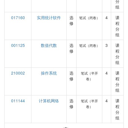
分
组
017160
实用统计软件
选
4
课
笔试（闭卷）
修
程
分
组
001125
数值代数
选
3
课
笔试（闭卷）
修
程
分
组
210002
操作系统
选
4
课
笔试（半开
修
程
卷）
分
组
011144
计算机网络
选
4
课
笔试（半开
修
程
卷）
分
组