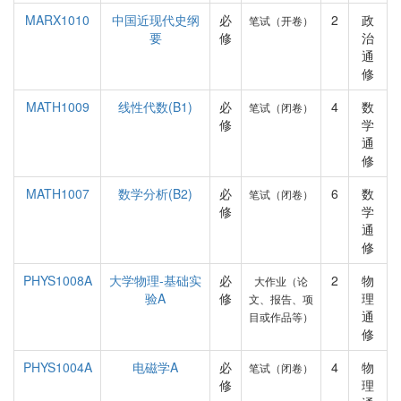
MARX1010
中国近现代史纲
必
2
政
笔试（开卷）
要
修
治
通
修
MATH1009
线性代数(B1)
必
4
数
笔试（闭卷）
修
学
通
修
MATH1007
数学分析(B2)
必
6
数
笔试（闭卷）
修
学
通
修
PHYS1008A
大学物理-基础实
必
2
物
大作业（论
验A
修
理
文、报告、项
通
目或作品等）
修
PHYS1004A
电磁学A
必
4
物
笔试（闭卷）
修
理