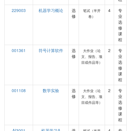
229003
机器学习概论
选
4
专
笔试（半开
修
业
卷）
选
修
课
程
001361
符号计算软件
选
2
专
大作业（论
修
业
文、报告、项
选
目或作品等）
修
课
程
001108
数学实验
选
2
专
大作业（论
修
业
文、报告、项
选
目或作品等）
修
课
程
AI3001
机器学习A
选
4
专
笔试（半开