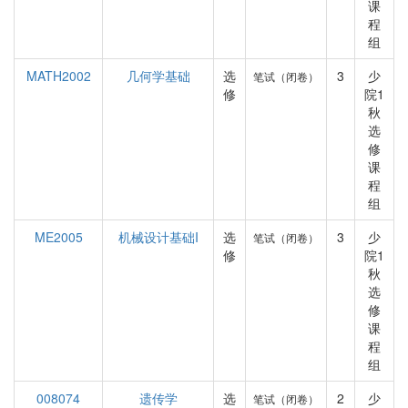
课
程
组
MATH2002
几何学基础
选
3
少
笔试（闭卷）
修
院1
秋
选
修
课
程
组
ME2005
机械设计基础I
选
3
少
笔试（闭卷）
修
院1
秋
选
修
课
程
组
008074
遗传学
选
2
少
笔试（闭卷）