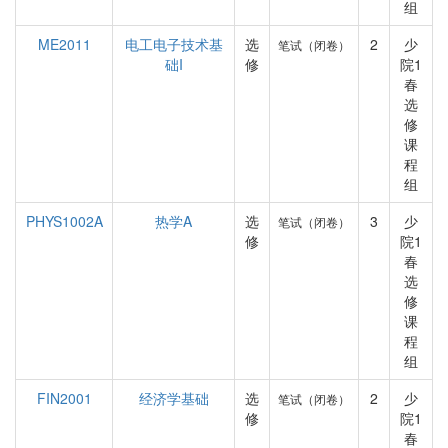
组
ME2011
电工电子技术基
选
2
少
笔试（闭卷）
础I
修
院1
春
选
修
课
程
组
PHYS1002A
热学A
选
3
少
笔试（闭卷）
修
院1
春
选
修
课
程
组
FIN2001
经济学基础
选
2
少
笔试（闭卷）
修
院1
春