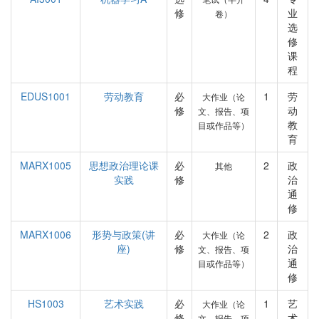
修
业
卷）
选
修
课
程
EDUS1001
劳动教育
必
1
劳
大作业（论
修
动
文、报告、项
教
目或作品等）
育
MARX1005
思想政治理论课
必
2
政
其他
实践
修
治
通
修
MARX1006
形势与政策(讲
必
2
政
大作业（论
座)
修
治
文、报告、项
通
目或作品等）
修
HS1003
艺术实践
必
1
艺
大作业（论
修
术
文、报告、项