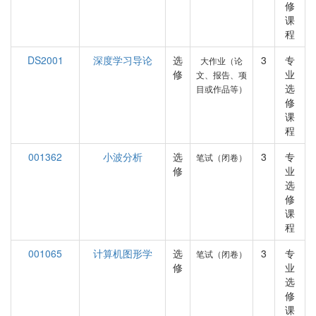
修
课
程
DS2001
深度学习导论
选
3
专
大作业（论
修
业
文、报告、项
选
目或作品等）
修
课
程
001362
小波分析
选
3
专
笔试（闭卷）
修
业
选
修
课
程
001065
计算机图形学
选
3
专
笔试（闭卷）
修
业
选
修
课