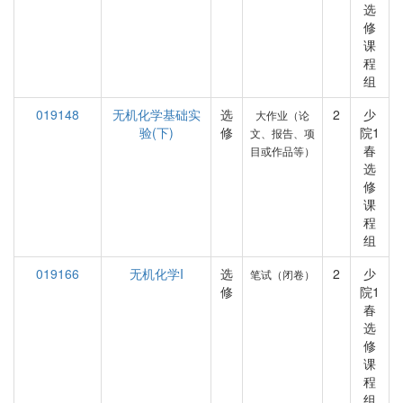
选
修
课
程
组
019148
无机化学基础实
选
2
少
大作业（论
验(下)
修
院1
文、报告、项
春
目或作品等）
选
修
课
程
组
019166
无机化学I
选
2
少
笔试（闭卷）
修
院1
春
选
修
课
程
组