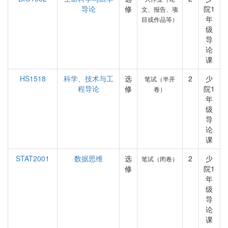
导论
修
院1
文、报告、项
年
目或作品等）
级
导
论
课
HS1518
科学、技术与工
选
2
少
笔试（半开
程导论
修
院1
卷）
年
级
导
论
课
STAT2001
数据思维
选
2
少
笔试（闭卷）
修
院1
年
级
导
论
课