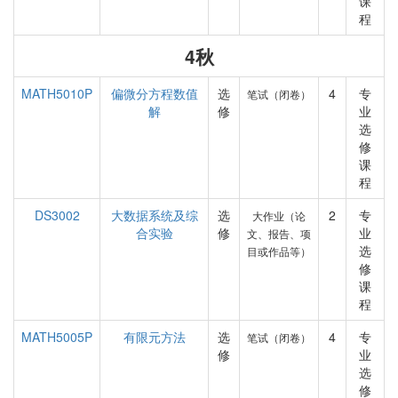
课
程
4秋
MATH5010P
偏微分方程数值
选
4
专
笔试（闭卷）
解
修
业
选
修
课
程
DS3002
大数据系统及综
选
2
专
大作业（论
合实验
修
业
文、报告、项
选
目或作品等）
修
课
程
MATH5005P
有限元方法
选
4
专
笔试（闭卷）
修
业
选
修