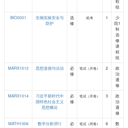
程
组
BIO2001
生物实验安全与
选
1
少
机考
防护
修
院1
秋
选
修
课
程
组
MARX1012
思想道德与法治
必
2
政
笔试（开卷）
修
治
通
修
MARX1014
习近平新时代中
必
3
政
笔试（开卷）
国特色社会主义
修
治
思想概论
通
修
MATH1006
数学分析(B1)
必
6
数
笔试（闭卷）