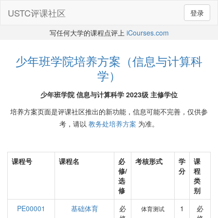
USTC评课社区
登录
写任何大学的课程点评上
iCourses.com
少年班学院培养方案（信息与计算科
学）
少年班学院 信息与计算科学 2023级 主修学位
培养方案页面是评课社区推出的新功能，信息可能不完善，仅供参
考，请以
教务处培养方案
为准。
课程号
课程名
必
考核形式
学
课
修/
分
程
选
类
修
别
PE00001
基础体育
必
1
必
体育测试