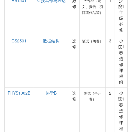
HS1501
科技写作与表达
必
1
少
大作业（论
修
院1
文、报告、项
年
目或作品等）
级
必
修
CS2501
数据结构
选
3
少
笔试（闭卷）
修
院1
春
选
修
课
程
组
PHYS1002B
热学B
选
2
少
笔试（半开
修
院1
卷）
春
选
修
课
程