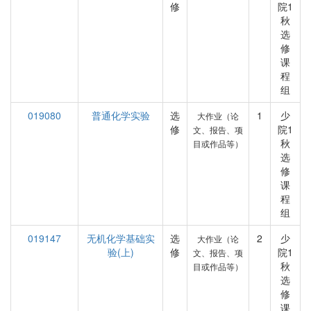
修
院1
秋
选
修
课
程
组
019080
普通化学实验
选
1
少
大作业（论
修
院1
文、报告、项
秋
目或作品等）
选
修
课
程
组
019147
无机化学基础实
选
2
少
大作业（论
验(上)
修
院1
文、报告、项
秋
目或作品等）
选
修
课