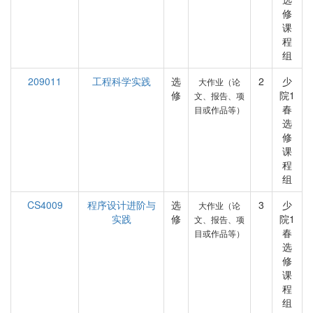
修
课
程
组
209011
工程科学实践
选
2
少
大作业（论
修
院1
文、报告、项
春
目或作品等）
选
修
课
程
组
CS4009
程序设计进阶与
选
3
少
大作业（论
实践
修
院1
文、报告、项
春
目或作品等）
选
修
课
程
组