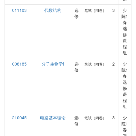
011103
代数结构
选
3
少
笔试（闭卷）
修
院1
春
选
修
课
程
组
008185
分子生物学I
选
2
少
笔试（闭卷）
修
院1
春
选
修
课
程
组
210045
电路基本理论
选
3
少
笔试（闭卷）
修
院1
春
选