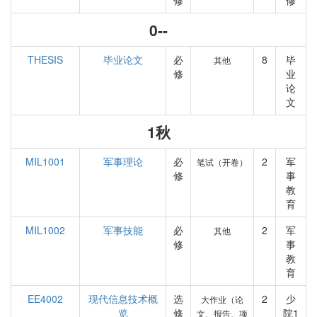
修
修
0--
THESIS
毕业论文
必
8
毕
其他
修
业
论
文
1秋
MIL1001
军事理论
必
2
军
笔试（开卷）
修
事
教
育
MIL1002
军事技能
必
2
军
其他
修
事
教
育
EE4002
现代信息技术概
选
2
少
大作业（论
览
修
院1
文、报告、项