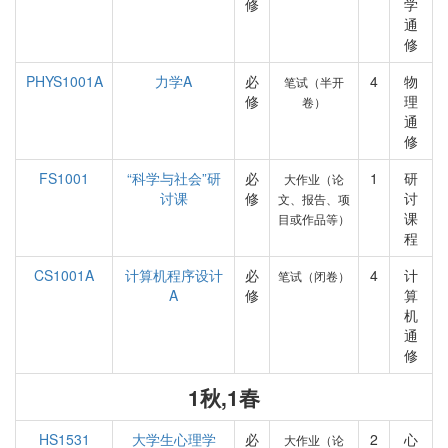
修
学
通
修
PHYS1001A
力学A
必
4
物
笔试（半开
修
理
卷）
通
修
FS1001
“科学与社会”研
必
1
研
大作业（论
讨课
修
讨
文、报告、项
课
目或作品等）
程
CS1001A
计算机程序设计
必
4
计
笔试（闭卷）
A
修
算
机
通
修
1秋,1春
HS1531
大学生心理学
必
2
心
大作业（论