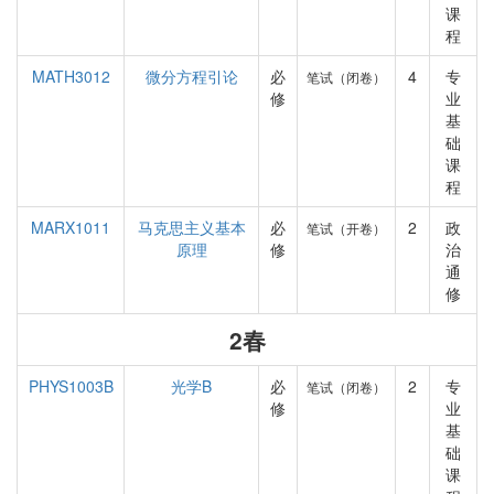
课
程
MATH3012
微分方程引论
必
4
专
笔试（闭卷）
修
业
基
础
课
程
MARX1011
马克思主义基本
必
2
政
笔试（开卷）
原理
修
治
通
修
2春
PHYS1003B
光学B
必
2
专
笔试（闭卷）
修
业
基
础
课