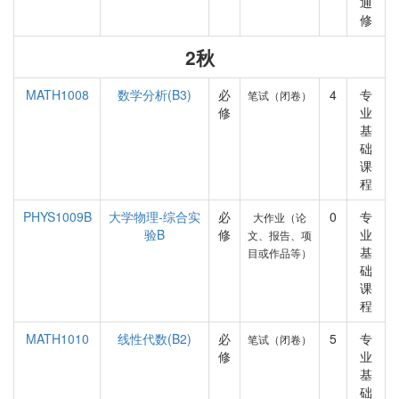
通
修
2秋
MATH1008
数学分析(B3)
必
4
专
笔试（闭卷）
修
业
基
础
课
程
PHYS1009B
大学物理-综合实
必
0
专
大作业（论
验B
修
业
文、报告、项
基
目或作品等）
础
课
程
MATH1010
线性代数(B2)
必
5
专
笔试（闭卷）
修
业
基
础