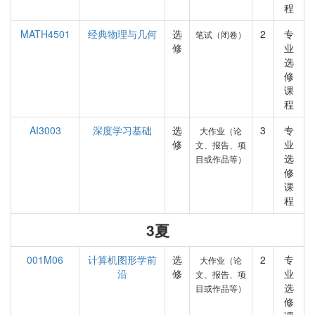
程
MATH4501
经典物理与几何
选
2
专
笔试（闭卷）
修
业
选
修
课
程
AI3003
深度学习基础
选
3
专
大作业（论
修
业
文、报告、项
选
目或作品等）
修
课
程
3夏
001M06
计算机图形学前
选
2
专
大作业（论
沿
修
业
文、报告、项
选
目或作品等）
修