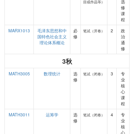
选
目或作品等）
修
课
程
MARX1013
毛泽东思想和中
必
2
政
笔试（开卷）
国特色社会主义
修
治
理论体系概论
通
修
3秋
MATH3005
数理统计
选
3
专
笔试（闭卷）
修
业
核
心
课
程
MATH3011
运筹学
选
4
专
笔试（闭卷）
修
业
核
心