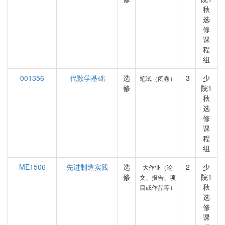
秋
选
修
课
程
组
001356
代数学基础
选
3
少
笔试（闭卷）
修
院1
秋
选
修
课
程
组
ME1506
先进制造实践
选
2
少
大作业（论
修
院1
文、报告、项
秋
目或作品等）
选
修
课