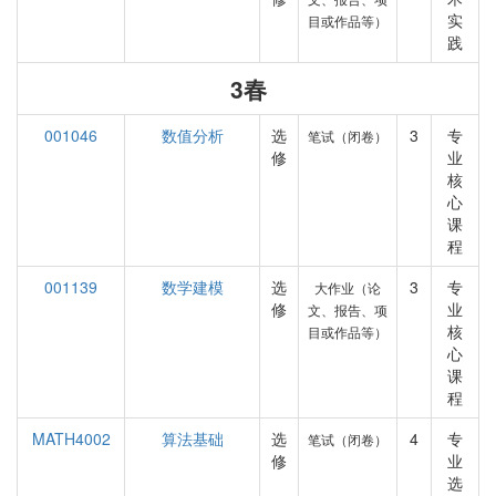
实
目或作品等）
践
3春
001046
数值分析
选
3
专
笔试（闭卷）
修
业
核
心
课
程
001139
数学建模
选
3
专
大作业（论
修
业
文、报告、项
核
目或作品等）
心
课
程
MATH4002
算法基础
选
4
专
笔试（闭卷）
修
业
选