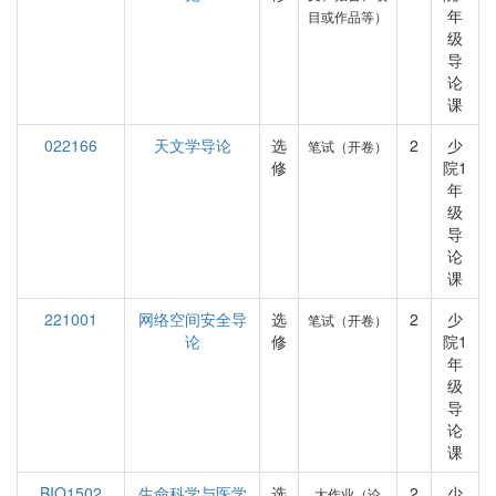
年
目或作品等）
级
导
论
课
022166
天文学导论
选
2
少
笔试（开卷）
修
院1
年
级
导
论
课
221001
网络空间安全导
选
2
少
笔试（开卷）
论
修
院1
年
级
导
论
课
BIO1502
生命科学与医学
选
2
少
大作业（论