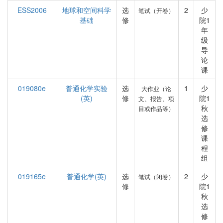
ESS2006
地球和空间科学
选
2
少
笔试（开卷）
基础
修
院1
年
级
导
论
课
019080e
普通化学实验
选
1
少
大作业（论
(英)
修
院1
文、报告、项
秋
目或作品等）
选
修
课
程
组
019165e
普通化学(英)
选
2
少
笔试（闭卷）
修
院1
秋
选
修