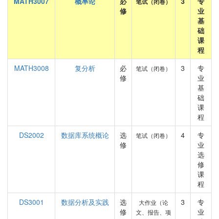
MATH3007
概率论
必
3
专
笔试（闭卷）
修
业
基
础
课
程
MATH3008
复分析
必
3
专
笔试（闭卷）
修
业
基
础
课
程
DS2002
数据库系统概论
选
4
专
笔试（闭卷）
修
业
选
修
课
程
DS3001
数据分析及实践
选
3
专
大作业（论
修
业
文、报告、项