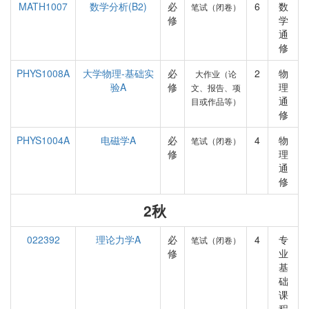
MATH1007
数学分析(B2)
必
6
数
笔试（闭卷）
修
学
通
修
PHYS1008A
大学物理-基础实
必
2
物
大作业（论
验A
修
理
文、报告、项
通
目或作品等）
修
PHYS1004A
电磁学A
必
4
物
笔试（闭卷）
修
理
通
修
2秋
022392
理论力学A
必
4
专
笔试（闭卷）
修
业
基
础
课
程