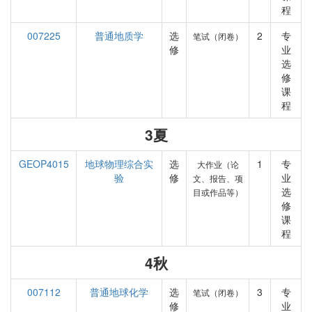
程
007225
普通地质学
选
2
专
笔试（闭卷）
修
业
选
修
课
程
3夏
GEOP4015
地球物理综合实
选
1
专
大作业（论
验
修
业
文、报告、项
选
目或作品等）
修
课
程
4秋
007112
普通地球化学
选
3
专
笔试（闭卷）
修
业