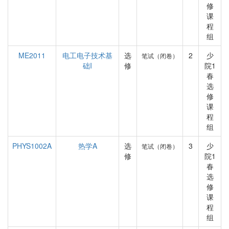
修
课
程
组
ME2011
电工电子技术基
选
2
少
笔试（闭卷）
础I
修
院1
春
选
修
课
程
组
PHYS1002A
热学A
选
3
少
笔试（闭卷）
修
院1
春
选
修
课
程
组