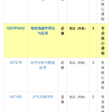
核
心
课
程
GEOP3002
地电地磁学理论
必
3
专
笔试（闭卷）
与应用
修
业
核
心
课
程
007278
信号分析与数据
必
3
专
笔试（闭卷）
处理
修
业
核
心
课
程
007165
大气与海洋学
选
2
专
笔试（闭卷）
修
业
选
修