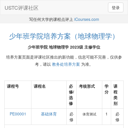
USTC评课社区
登录
写任何大学的课程点评上
iCourses.com
少年班学院培养方案（地球物理学）
少年班学院 地球物理学 2023级 主修学位
培养方案页面是评课社区推出的新功能，信息可能不完善，仅供参
考，请以
教务处培养方案
为准。
课程号
课程名
必
考核形式
学
课
修/
分
程
选
类
修
别
PE00001
基础体育
必
1
必
体育测试
修
修