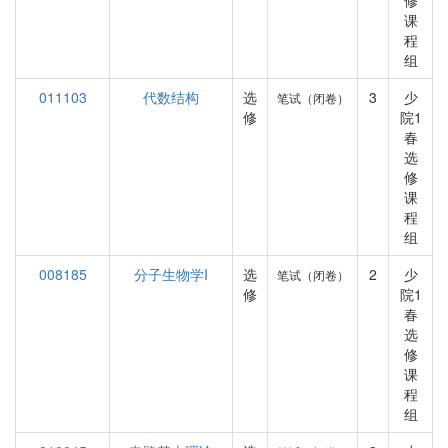
修
课
程
组
011103
代数结构
选
3
少
笔试（闭卷）
修
院1
春
选
修
课
程
组
008185
分子生物学I
选
2
少
笔试（闭卷）
修
院1
春
选
修
课
程
组