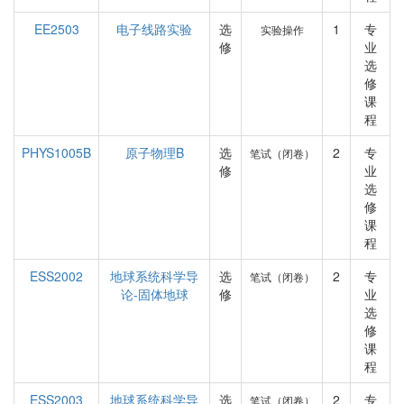
EE2503
电子线路实验
选
1
专
实验操作
修
业
选
修
课
程
PHYS1005B
原子物理B
选
2
专
笔试（闭卷）
修
业
选
修
课
程
ESS2002
地球系统科学导
选
2
专
笔试（闭卷）
论-固体地球
修
业
选
修
课
程
ESS2003
地球系统科学导
选
2
专
笔试（闭卷）