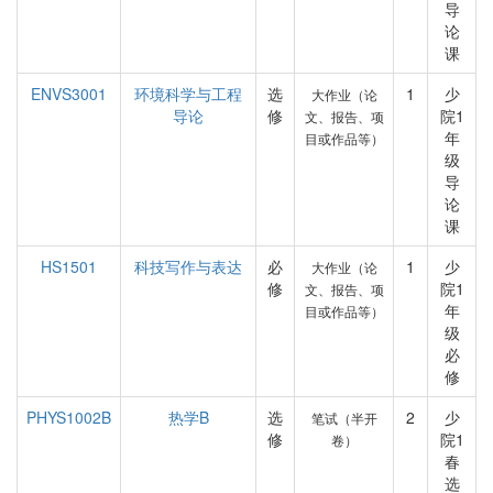
导
论
课
ENVS3001
环境科学与工程
选
1
少
大作业（论
导论
修
院1
文、报告、项
年
目或作品等）
级
导
论
课
HS1501
科技写作与表达
必
1
少
大作业（论
修
院1
文、报告、项
年
目或作品等）
级
必
修
PHYS1002B
热学B
选
2
少
笔试（半开
修
院1
卷）
春
选