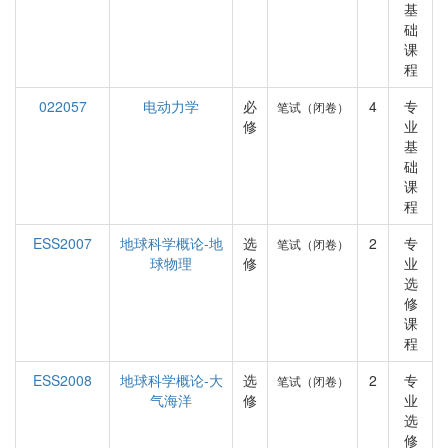
基
础
课
程
022057
电动力学
必
4
专
笔试（闭卷）
修
业
基
础
课
程
ESS2007
地球科学概论-地
选
2
专
笔试（闭卷）
球物理
修
业
选
修
课
程
ESS2008
地球科学概论-大
选
2
专
笔试（闭卷）
气海洋
修
业
选
修