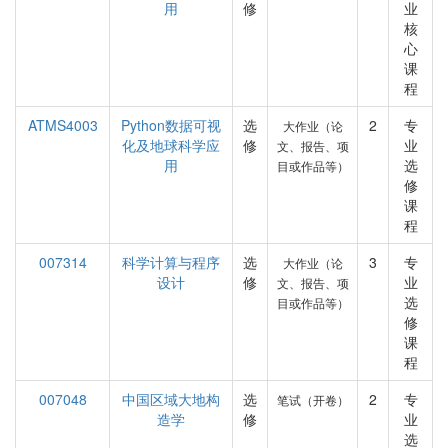
用
修
业
核
心
课
程
ATMS4003
Python数据可视
选
2
专
大作业（论
化及地球科学应
修
业
文、报告、项
用
选
目或作品等）
修
课
程
007314
科学计算与程序
选
3
专
大作业（论
设计
修
业
文、报告、项
选
目或作品等）
修
课
程
007048
中国区域大地构
选
2
专
笔试（开卷）
造学
修
业
选