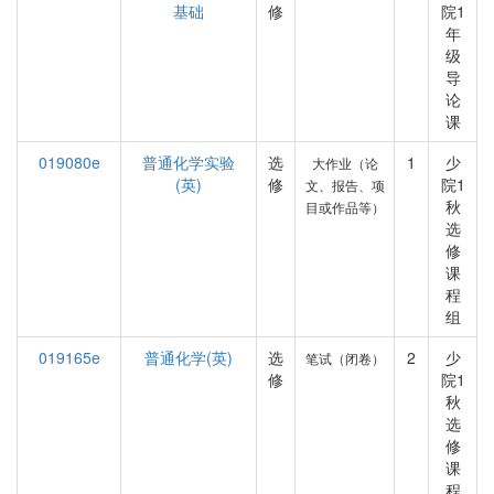
基础
修
院1
年
级
导
论
课
019080e
普通化学实验
选
1
少
大作业（论
(英)
修
院1
文、报告、项
秋
目或作品等）
选
修
课
程
组
019165e
普通化学(英)
选
2
少
笔试（闭卷）
修
院1
秋
选
修
课
程