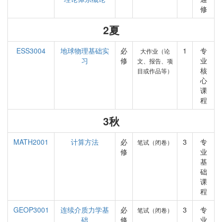
修
2夏
ESS3004
地球物理基础实
必
1
专
大作业（论
习
修
业
文、报告、项
核
目或作品等）
心
课
程
3秋
MATH2001
计算方法
必
3
专
笔试（闭卷）
修
业
基
础
课
程
GEOP3001
连续介质力学基
必
3
专
笔试（闭卷）
础
修
业