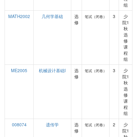
组
MATH2002
几何学基础
选
3
少
笔试（闭卷）
修
院1
秋
选
修
课
程
组
ME2005
机械设计基础I
选
3
少
笔试（闭卷）
修
院1
秋
选
修
课
程
组
008074
遗传学
选
2
少
笔试（闭卷）
修
院1
秋