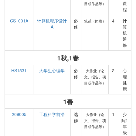
课
目或作品等）
程
CS1001A
计算机程序设计
必
4
计
笔试（闭卷）
A
修
算
机
通
修
1秋,1春
HS1531
大学生心理学
必
2
心
大作业（论
修
理
文、报告、项
健
目或作品等）
康
1春
209005
工程科学前沿
选
1
少
大作业（论
修
院1
文、报告、项
年
目或作品等）
级