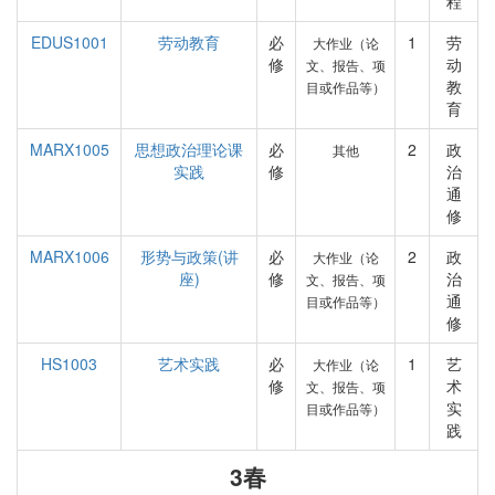
程
EDUS1001
劳动教育
必
1
劳
大作业（论
修
动
文、报告、项
教
目或作品等）
育
MARX1005
思想政治理论课
必
2
政
其他
实践
修
治
通
修
MARX1006
形势与政策(讲
必
2
政
大作业（论
座)
修
治
文、报告、项
通
目或作品等）
修
HS1003
艺术实践
必
1
艺
大作业（论
修
术
文、报告、项
实
目或作品等）
践
3春