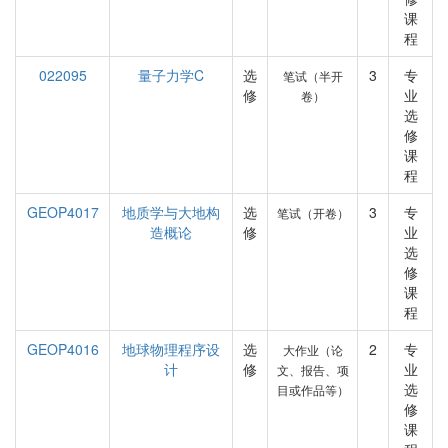
课
程
022095
量子力学C
选
3
专
笔试（半开
修
业
卷）
选
修
课
程
GEOP4017
地质学与大地构
选
3
专
笔试（开卷）
造概论
修
业
选
修
课
程
GEOP4016
地球物理程序设
选
2
专
大作业（论
计
修
业
文、报告、项
选
目或作品等）
修
课