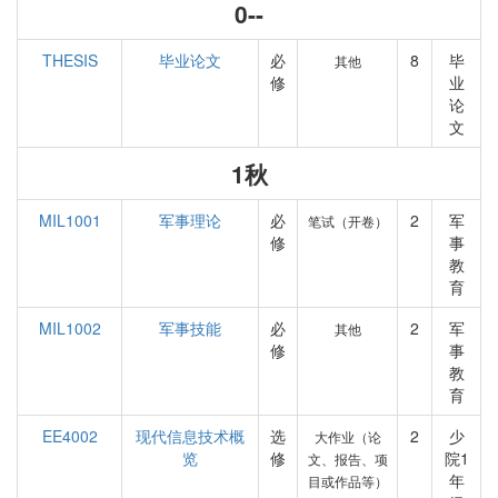
0--
THESIS
毕业论文
必
8
毕
其他
修
业
论
文
1秋
MIL1001
军事理论
必
2
军
笔试（开卷）
修
事
教
育
MIL1002
军事技能
必
2
军
其他
修
事
教
育
EE4002
现代信息技术概
选
2
少
大作业（论
览
修
院1
文、报告、项
年
目或作品等）