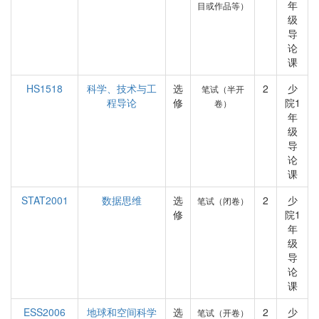
年
目或作品等）
级
导
论
课
HS1518
科学、技术与工
选
2
少
笔试（半开
程导论
修
院1
卷）
年
级
导
论
课
STAT2001
数据思维
选
2
少
笔试（闭卷）
修
院1
年
级
导
论
课
ESS2006
地球和空间科学
选
2
少
笔试（开卷）