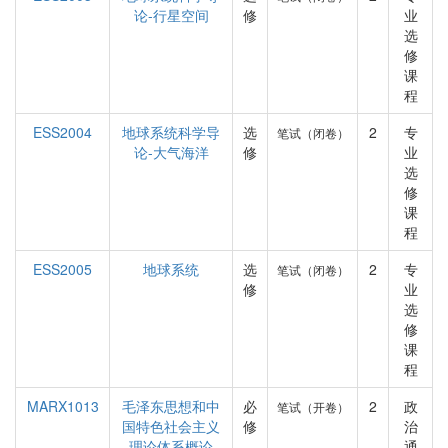
论-行星空间
修
业
选
修
课
程
ESS2004
地球系统科学导
选
2
专
笔试（闭卷）
论-大气海洋
修
业
选
修
课
程
ESS2005
地球系统
选
2
专
笔试（闭卷）
修
业
选
修
课
程
MARX1013
毛泽东思想和中
必
2
政
笔试（开卷）
国特色社会主义
修
治
理论体系概论
通