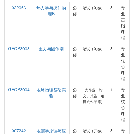
022063
热力学与统计物
必
3
专
笔试（闭卷）
理B
修
业
基
础
课
程
GEOP3003
重力与固体潮
必
3
专
笔试（闭卷）
修
业
核
心
课
程
GEOP3004
地球物理基础实
必
1
专
大作业（论
验
修
业
文、报告、项
核
目或作品等）
心
课
程
007242
地震学原理与应
必
3
专
笔试（开卷）