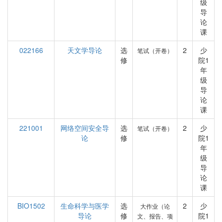
级
导
论
课
022166
天文学导论
选
2
少
笔试（开卷）
修
院1
年
级
导
论
课
221001
网络空间安全导
选
2
少
笔试（开卷）
论
修
院1
年
级
导
论
课
BIO1502
生命科学与医学
选
2
少
大作业（论
导论
修
院1
文、报告、项