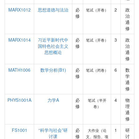
MARX1012
思想道德与法治
必
2
政
笔试（开卷）
修
治
通
修
MARX1014
习近平新时代中
必
3
政
笔试（开卷）
国特色社会主义
修
治
思想概论
通
修
MATH1006
数学分析(B1)
必
6
数
笔试（闭卷）
修
学
通
修
PHYS1001A
力学A
必
4
物
笔试（半开
修
理
卷）
通
修
FS1001
“科学与社会”研
必
1
研
大作业（论
讨课
修
讨
文、报告、项