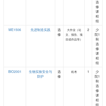
选
修
课
程
组
ME1506
先进制造实践
选
2
少
大作业（论
修
院1
文、报告、项
秋
目或作品等）
选
修
课
程
组
BIO2001
生物实验安全与
选
1
少
机考
防护
修
院1
秋
选
修
课
程
组