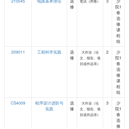
210045
电路基本理论
选
3
少
笔试（闭卷）
修
院1
春
选
修
课
程
组
209011
工程科学实践
选
2
少
大作业（论
修
院1
文、报告、项
春
目或作品等）
选
修
课
程
组
CS4009
程序设计进阶与
选
3
少
大作业（论
实践
修
院1
文、报告、项
春
目或作品等）
选
修