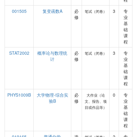
001505
复变函数A
必
3
专
笔试（闭卷）
修
业
基
础
课
程
STAT2002
概率论与数理统
必
3
专
笔试（闭卷）
计
修
业
基
础
课
程
PHYS1009B
大学物理-综合实
必
0
专
大作业（论
验B
修
业
文、报告、项
基
目或作品等）
础
课
程
019165
普通化学
选
2
专
笔试（闭卷）