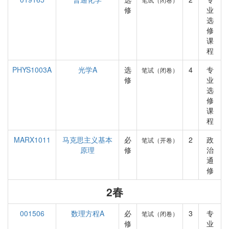
修
业
选
修
课
程
PHYS1003A
光学A
选
4
专
笔试（闭卷）
修
业
选
修
课
程
MARX1011
马克思主义基本
必
2
政
笔试（开卷）
原理
修
治
通
修
2春
001506
数理方程A
必
3
专
笔试（闭卷）
修
业