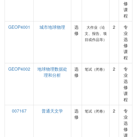
修
课
程
GEOP4001
城市地球物理
选
2
专
大作业（论
修
业
文、报告、项
选
目或作品等）
修
课
程
GEOP4002
地球物理数据处
选
2
专
笔试（闭卷）
理和分析
修
业
选
修
课
程
007167
普通天文学
选
2
专
笔试（闭卷）
修
业
选
修
课