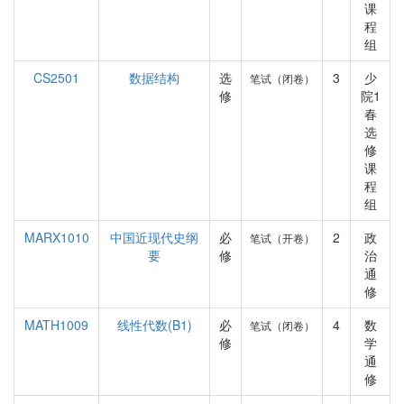
课
程
组
CS2501
数据结构
选
3
少
笔试（闭卷）
修
院1
春
选
修
课
程
组
MARX1010
中国近现代史纲
必
2
政
笔试（开卷）
要
修
治
通
修
MATH1009
线性代数(B1)
必
4
数
笔试（闭卷）
修
学
通
修