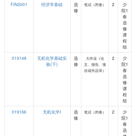
FIN2001
经济学基础
选
2
少
笔试（闭卷）
修
院1
春
选
修
课
程
组
019148
无机化学基础实
选
2
少
大作业（论
验(下)
修
院1
文、报告、项
春
目或作品等）
选
修
课
程
组
019166
无机化学I
选
2
少
笔试（闭卷）
修
院1
春
选