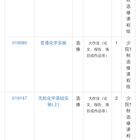
选
修
课
程
组
019080
普通化学实验
选
1
少
大作业（论
修
院1
文、报告、项
秋
目或作品等）
选
修
课
程
组
019147
无机化学基础实
选
2
少
大作业（论
验(上)
修
院1
文、报告、项
秋
目或作品等）
选
修
课
程