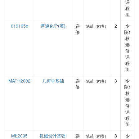
课
程
组
019165e
普通化学(英)
选
2
少
笔试（闭卷）
修
院1
秋
选
修
课
程
组
MATH2002
几何学基础
选
3
少
笔试（闭卷）
修
院1
秋
选
修
课
程
组
ME2005
机械设计基础I
选
3
少
笔试（闭卷）