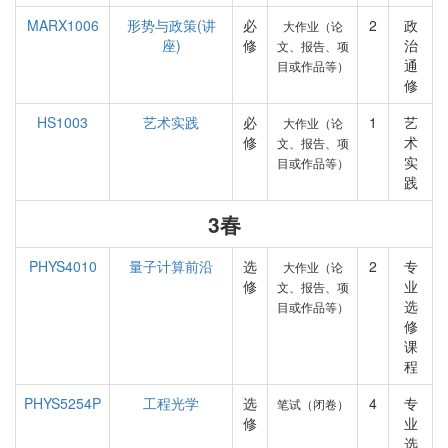
MARX1006
形势与政策(讲
必
2
政
大作业（论
座)
修
治
文、报告、项
通
目或作品等）
修
HS1003
艺术实践
必
1
艺
大作业（论
修
术
文、报告、项
实
目或作品等）
践
3春
PHYS4010
量子计算前沿
选
2
专
大作业（论
修
业
文、报告、项
选
目或作品等）
修
课
程
PHYS5254P
工程光学
选
4
专
笔试（闭卷）
修
业
选