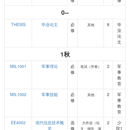
修
修
0--
THESIS
毕业论文
必
8
毕
其他
修
业
论
文
1秋
MIL1001
军事理论
必
2
军
笔试（开卷）
修
事
教
育
MIL1002
军事技能
必
2
军
其他
修
事
教
育
EE4002
现代信息技术概
选
2
少
大作业（论
览
修
院1
文、报告、项