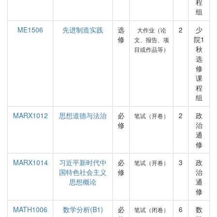
程
组
ME1506
先进制造实践
选
2
少
大作业（论
修
院1
文、报告、项
秋
目或作品等）
选
修
课
程
组
MARX1012
思想道德与法治
必
2
政
笔试（开卷）
修
治
通
修
MARX1014
习近平新时代中
必
3
政
笔试（开卷）
国特色社会主义
修
治
思想概论
通
修
MATH1006
数学分析(B1)
必
6
数
笔试（闭卷）