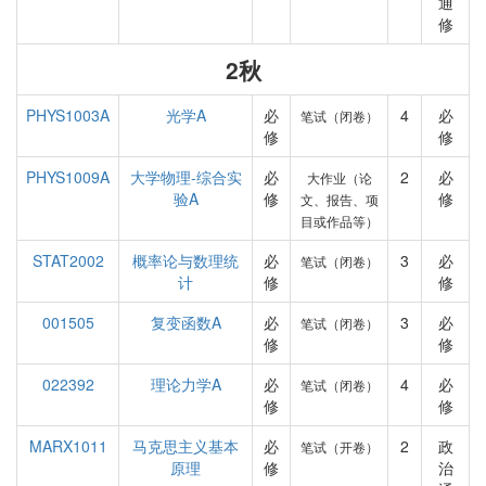
通
修
2秋
PHYS1003A
光学A
必
4
必
笔试（闭卷）
修
修
PHYS1009A
大学物理-综合实
必
2
必
大作业（论
验A
修
修
文、报告、项
目或作品等）
STAT2002
概率论与数理统
必
3
必
笔试（闭卷）
计
修
修
001505
复变函数A
必
3
必
笔试（闭卷）
修
修
022392
理论力学A
必
4
必
笔试（闭卷）
修
修
MARX1011
马克思主义基本
必
2
政
笔试（开卷）
原理
修
治