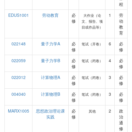
程
EDUS1001
劳动教育
必
1
劳
大作业（论
修
动
文、报告、项
教
目或作品等）
育
022148
量子力学A
必
6
必
笔试（开卷）
修
修
022059
量子力学B
必
4
必
笔试（闭卷）
修
修
022012
计算物理A
必
3
必
笔试（闭卷）
修
修
004040
计算物理B
必
3
必
笔试（闭卷）
修
修
MARX1005
思想政治理论课
必
2
政
其他
实践
修
治
通
修