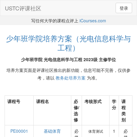
USTC评课社区
登录
写任何大学的课程点评上
iCourses.com
少年班学院培养方案（光电信息科学与
工程）
少年班学院 光电信息科学与工程 2023级 主修学位
培养方案页面是评课社区推出的新功能，信息可能不完善，仅供参
考，请以
教务处培养方案
为准。
课程号
课程名
必
考核形式
学
课
修/
分
程
选
类
修
别
PE00001
基础体育
必
1
必
体育测试