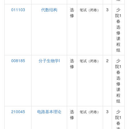
011103
代数结构
选
3
少
笔试（闭卷）
修
院1
春
选
修
课
程
组
008185
分子生物学I
选
2
少
笔试（闭卷）
修
院1
春
选
修
课
程
组
210045
电路基本理论
选
3
少
笔试（闭卷）
修
院1
春
选