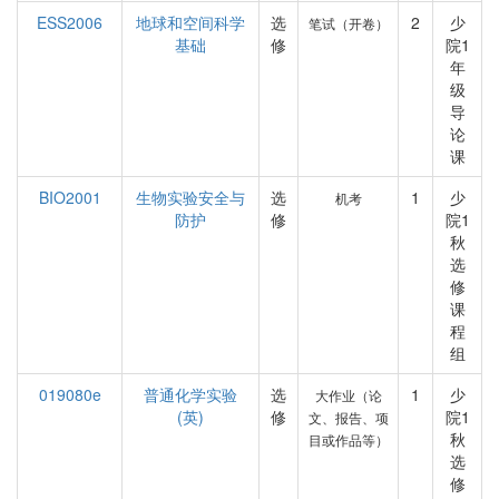
ESS2006
地球和空间科学
选
2
少
笔试（开卷）
基础
修
院1
年
级
导
论
课
BIO2001
生物实验安全与
选
1
少
机考
防护
修
院1
秋
选
修
课
程
组
019080e
普通化学实验
选
1
少
大作业（论
(英)
修
院1
文、报告、项
秋
目或作品等）
选
修