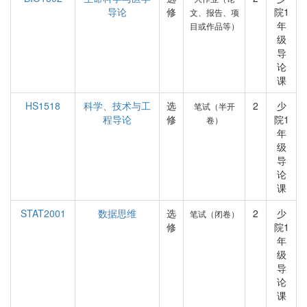
导论
修
院1
文、报告、项
年
目或作品等）
级
导
论
课
HS1518
科学、技术与工
选
2
少
笔试（半开
程导论
修
院1
卷）
年
级
导
论
课
STAT2001
数据思维
选
2
少
笔试（闭卷）
修
院1
年
级
导
论
课