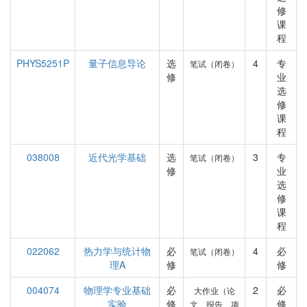
修
课
程
PHYS5251P
量子信息导论
选
4
专
笔试（闭卷）
修
业
选
修
课
程
038008
近代光学基础
选
3
专
笔试（闭卷）
修
业
选
修
课
程
022062
热力学与统计物
必
4
必
笔试（闭卷）
理A
修
修
004074
物理学专业基础
必
2
必
大作业（论
实验
修
修
文、报告、项