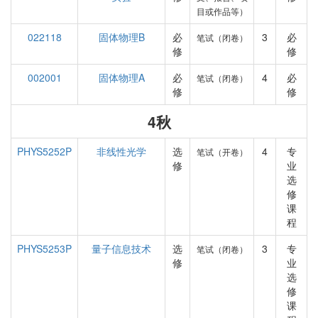
目或作品等）
022118
固体物理B
必
3
必
笔试（闭卷）
修
修
002001
固体物理A
必
4
必
笔试（闭卷）
修
修
4秋
PHYS5252P
非线性光学
选
4
专
笔试（开卷）
修
业
选
修
课
程
PHYS5253P
量子信息技术
选
3
专
笔试（闭卷）
修
业
选
修
课