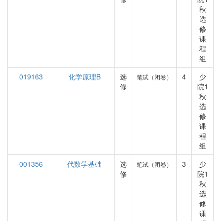
秋
选
修
课
程
组
019163
化学原理B
选
4
少
笔试（闭卷）
修
院1
秋
选
修
课
程
组
001356
代数学基础
选
3
少
笔试（闭卷）
修
院1
秋
选
修
课