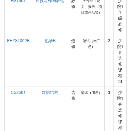
HS1501
科技写作与表达
必
1
少
大作业（论
修
院1
文、报告、项
年
目或作品等）
级
必
修
PHYS1002B
热学B
选
2
少
笔试（半开
修
院1
卷）
春
选
修
课
程
组
CS2501
数据结构
选
3
少
笔试（闭卷）
修
院1
春
选
修
课
程