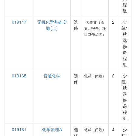
程
组
019147
无机化学基础实
选
2
少
大作业（论
验(上)
修
院1
文、报告、项
秋
目或作品等）
选
修
课
程
组
019165
普通化学
选
2
少
笔试（闭卷）
修
院1
秋
选
修
课
程
组
019161
化学原理A
选
4
少
笔试（闭卷）
修
院1