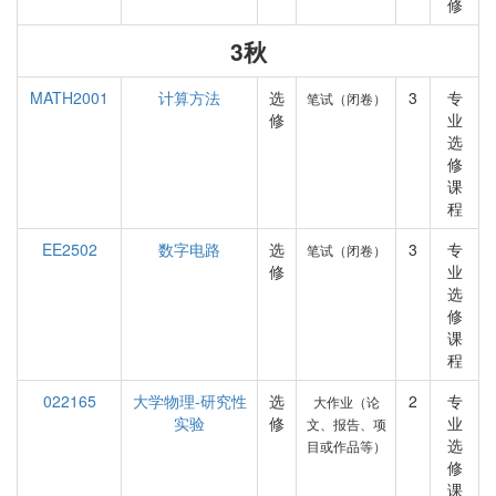
修
3秋
MATH2001
计算方法
选
3
专
笔试（闭卷）
修
业
选
修
课
程
EE2502
数字电路
选
3
专
笔试（闭卷）
修
业
选
修
课
程
022165
大学物理-研究性
选
2
专
大作业（论
实验
修
业
文、报告、项
选
目或作品等）
修
课