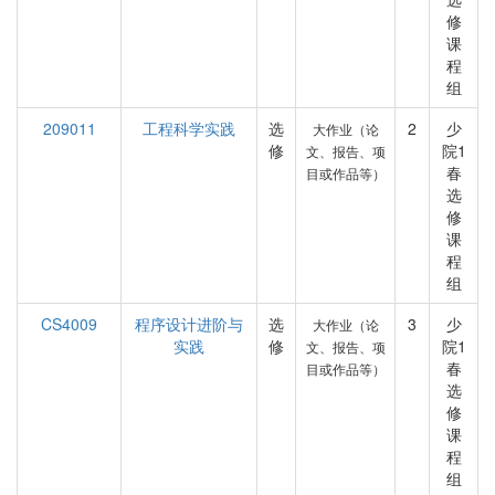
修
课
程
组
209011
工程科学实践
选
2
少
大作业（论
修
院1
文、报告、项
春
目或作品等）
选
修
课
程
组
CS4009
程序设计进阶与
选
3
少
大作业（论
实践
修
院1
文、报告、项
春
目或作品等）
选
修
课
程
组