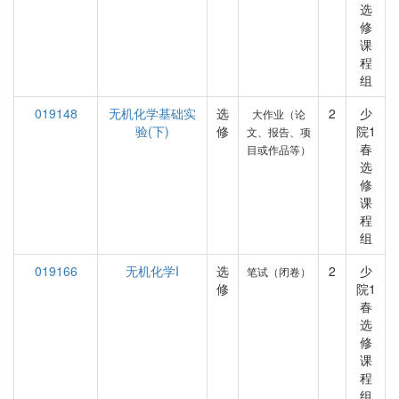
选
修
课
程
组
019148
无机化学基础实
选
2
少
大作业（论
验(下)
修
院1
文、报告、项
春
目或作品等）
选
修
课
程
组
019166
无机化学I
选
2
少
笔试（闭卷）
修
院1
春
选
修
课
程
组