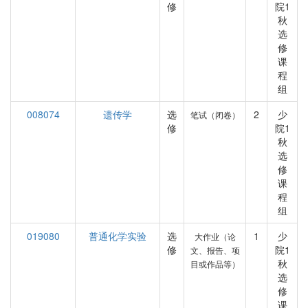
修
院1
秋
选
修
课
程
组
008074
遗传学
选
2
少
笔试（闭卷）
修
院1
秋
选
修
课
程
组
019080
普通化学实验
选
1
少
大作业（论
修
院1
文、报告、项
秋
目或作品等）
选
修
课