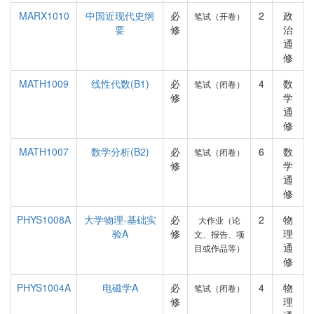
MARX1010
中国近现代史纲
必
2
政
笔试（开卷）
要
修
治
通
修
MATH1009
线性代数(B1)
必
4
数
笔试（闭卷）
修
学
通
修
MATH1007
数学分析(B2)
必
6
数
笔试（闭卷）
修
学
通
修
PHYS1008A
大学物理-基础实
必
2
物
大作业（论
验A
修
理
文、报告、项
通
目或作品等）
修
PHYS1004A
电磁学A
必
4
物
笔试（闭卷）
修
理