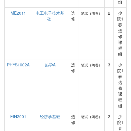
组
ME2011
电工电子技术基
选
2
少
笔试（闭卷）
础I
修
院1
春
选
修
课
程
组
PHYS1002A
热学A
选
3
少
笔试（闭卷）
修
院1
春
选
修
课
程
组
FIN2001
经济学基础
选
2
少
笔试（闭卷）
修
院1
春