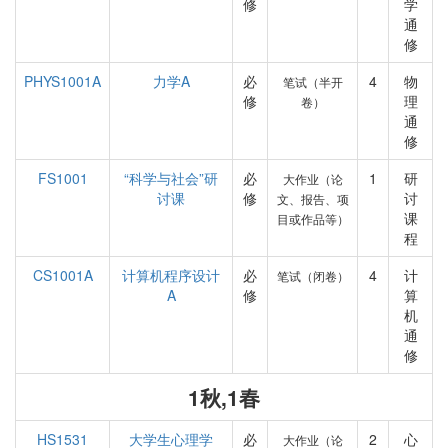
修
学
通
修
PHYS1001A
力学A
必
4
物
笔试（半开
修
理
卷）
通
修
FS1001
“科学与社会”研
必
1
研
大作业（论
讨课
修
讨
文、报告、项
课
目或作品等）
程
CS1001A
计算机程序设计
必
4
计
笔试（闭卷）
A
修
算
机
通
修
1秋,1春
HS1531
大学生心理学
必
2
心
大作业（论