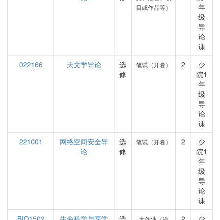
年
目或作品等）
级
导
论
课
022166
天文学导论
选
2
少
笔试（开卷）
修
院1
年
级
导
论
课
221001
网络空间安全导
选
2
少
笔试（开卷）
论
修
院1
年
级
导
论
课
BIO1502
生命科学与医学
选
2
少
大作业（论