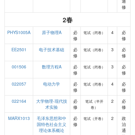
通
修
2春
PHYS1005A
原子物理A
必
4
必
笔试（闭卷）
修
修
EE2501
电子技术基础
必
3
必
笔试（闭卷）
修
修
001506
数理方程A
必
3
必
笔试（闭卷）
修
修
022057
电动力学
必
4
必
笔试（闭卷）
修
修
022164
大学物理-现代技
必
2
必
笔试（半开
术实验
修
修
卷）
MARX1013
毛泽东思想和中
必
2
政
笔试（开卷）
国特色社会主义
修
治
理论体系概论
通