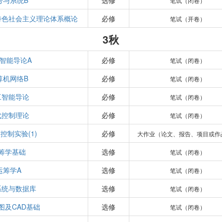
号与系统B
选修
笔试（闭卷）
特色社会主义理论体系概论
必修
笔试（开卷）
3秋
智能导论A
必修
笔试（闭卷）
算机网络B
必修
笔试（闭卷）
工智能导论
必修
笔试（闭卷）
代控制理论
必修
笔试（闭卷）
控制实验(1)
必修
大作业（论文、报告、项目或作
筹学基础
选修
笔试（闭卷）
运筹学A
选修
笔试（闭卷）
系统与数据库
选修
笔试（闭卷）
图及CAD基础
选修
笔试（闭卷）