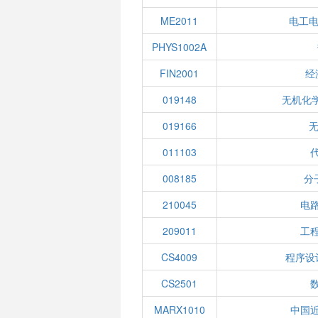
ME2011
电工电
PHYS1002A
FIN2001
经
019148
无机化学
019166
无
011103
008185
分
210045
电
209011
工
CS4009
程序设
CS2501
MARX1010
中国