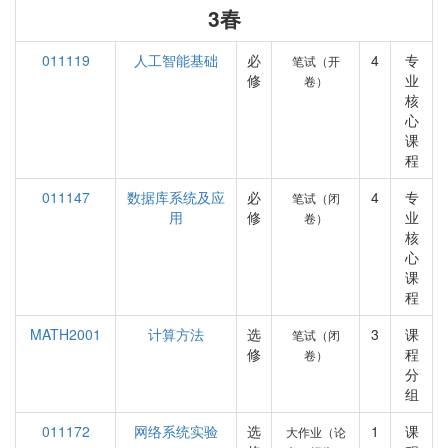
3春
011119
人工智能基础
必
4
专
笔试（开
修
业
卷）
核
心
课
程
011147
数据库系统及应
必
4
专
笔试（闭
用
修
业
卷）
核
心
课
程
MATH2001
计算方法
选
3
课
笔试（闭
修
程
卷）
分
组
011172
网络系统实验
选
1
课
大作业（论