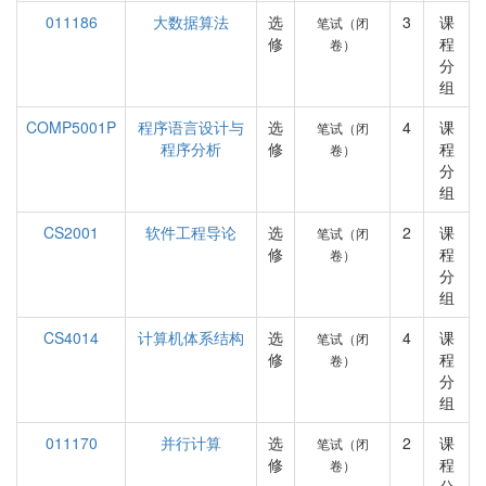
011186
大数据算法
选
3
课
笔试（闭
修
程
卷）
分
组
COMP5001P
程序语言设计与
选
4
课
笔试（闭
程序分析
修
程
卷）
分
组
CS2001
软件工程导论
选
2
课
笔试（闭
修
程
卷）
分
组
CS4014
计算机体系结构
选
4
课
笔试（闭
修
程
卷）
分
组
011170
并行计算
选
2
课
笔试（闭
修
程
卷）