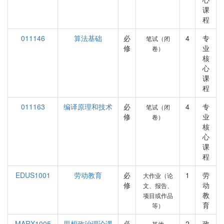
课
程
011146
算法基础
必
4
专
笔试（闭
修
业
卷）
核
心
课
程
011163
编译原理和技术
必
4
专
笔试（闭
修
业
卷）
核
心
课
程
EDUS1001
劳动教育
必
1
劳
大作业（论
修
动
文、报告、
教
项目或作品
育
等）
MARX1005
思想政治理论课
必
2
政
其他