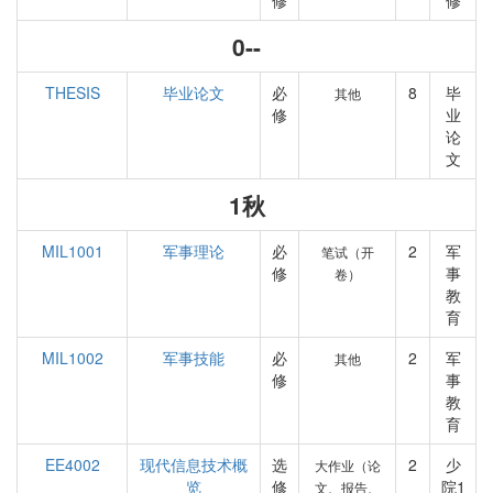
修
修
0--
THESIS
毕业论文
必
8
毕
其他
修
业
论
文
1秋
MIL1001
军事理论
必
2
军
笔试（开
修
事
卷）
教
育
MIL1002
军事技能
必
2
军
其他
修
事
教
育
EE4002
现代信息技术概
选
2
少
大作业（论
览
修
院1
文、报告、