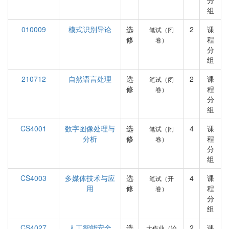
分
组
010009
模式识别导论
选
2
课
笔试（闭
修
程
卷）
分
组
210712
自然语言处理
选
2
课
笔试（闭
修
程
卷）
分
组
CS4001
数字图像处理与
选
4
课
笔试（闭
分析
修
程
卷）
分
组
CS4003
多媒体技术与应
选
4
课
笔试（开
用
修
程
卷）
分
组
CS4027
人工智能安全
选
2
课
大作业（论