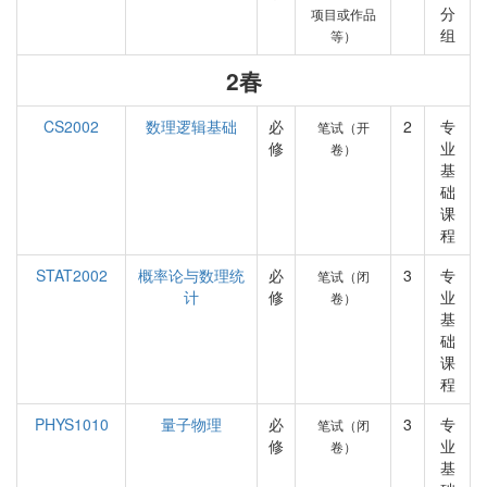
分
项目或作品
组
等）
2春
CS2002
数理逻辑基础
必
2
专
笔试（开
修
业
卷）
基
础
课
程
STAT2002
概率论与数理统
必
3
专
笔试（闭
计
修
业
卷）
基
础
课
程
PHYS1010
量子物理
必
3
专
笔试（闭
修
业
卷）
基