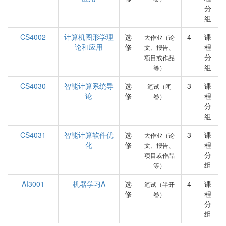
分
组
CS4002
计算机图形学理
选
4
课
大作业（论
论和应用
修
程
文、报告、
分
项目或作品
组
等）
CS4030
智能计算系统导
选
3
课
笔试（闭
论
修
程
卷）
分
组
CS4031
智能计算软件优
选
3
课
大作业（论
化
修
程
文、报告、
分
项目或作品
组
等）
AI3001
机器学习A
选
4
课
笔试（半开
修
程
卷）
分
组