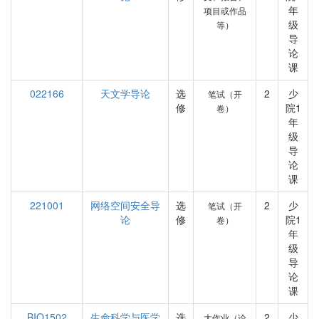
年
项目或作品
级
等）
导
论
课
022166
天文学导论
选
2
少
笔试（开
修
院1
卷）
年
级
导
论
课
221001
网络空间安全导
选
2
少
笔试（开
论
修
院1
卷）
年
级
导
论
课
BIO1502
生命科学与医学
选
2
少
大作业（论