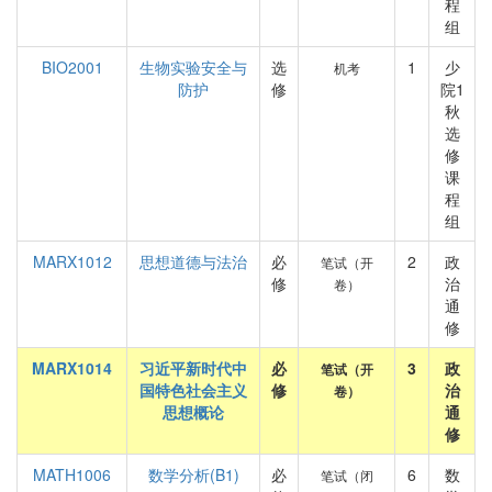
程
组
BIO2001
生物实验安全与
选
1
少
机考
防护
修
院1
秋
选
修
课
程
组
MARX1012
思想道德与法治
必
2
政
笔试（开
修
治
卷）
通
修
MARX1014
习近平新时代中
必
3
政
笔试（开
国特色社会主义
修
治
卷）
思想概论
通
修
MATH1006
数学分析(B1)
必
6
数
笔试（闭