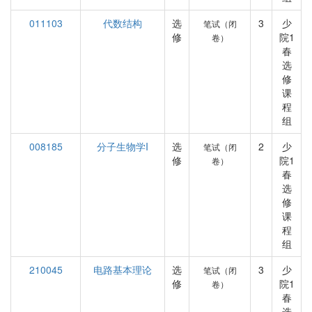
011103
代数结构
选
3
少
笔试（闭
修
院1
卷）
春
选
修
课
程
组
008185
分子生物学I
选
2
少
笔试（闭
修
院1
卷）
春
选
修
课
程
组
210045
电路基本理论
选
3
少
笔试（闭
修
院1
卷）
春
选