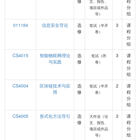
修
程
文、报告、
分
项目或作品
组
等）
011184
信息安全导论
选
3
课
笔试（半开
修
程
卷）
分
组
CS4015
智能物联网理论
选
3
课
笔试（闭
与实践
修
程
卷）
分
组
CS4004
区块链技术与应
选
2
课
笔试（半开
用
修
程
卷）
分
组
CS4005
形式化方法导引
选
3
课
大作业（论
修
程
文、报告、
分
项目或作品
组
等）