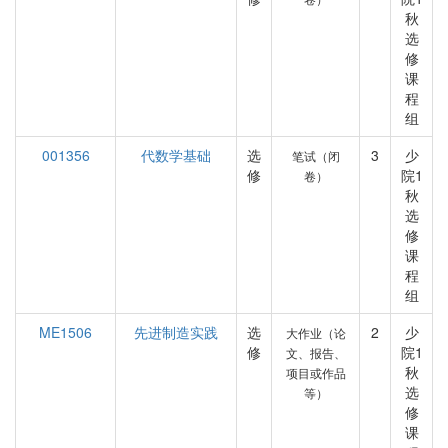
秋
选
修
课
程
组
001356
代数学基础
选
3
少
笔试（闭
修
院1
卷）
秋
选
修
课
程
组
ME1506
先进制造实践
选
2
少
大作业（论
修
院1
文、报告、
秋
项目或作品
选
等）
修
课