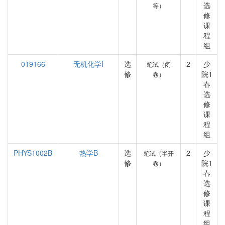
选
等）
修
课
程
组
019166
无机化学I
选
2
少
笔试（闭
修
院1
卷）
春
选
修
课
程
组
PHYS1002B
热学B
选
2
少
笔试（半开
修
院1
卷）
春
选
修
课
程
组