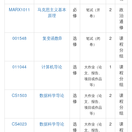
MARX1011
马克思主义基本
必
2
政
笔试（开
原理
修
治
卷）
通
修
001548
复变函数B
选
2
课
笔试（闭
修
程
卷）
分
组
011044
计算机导论
选
1
课
大作业（论
修
程
文、报告、
分
项目或作品
组
等）
CS1503
数据科学导论
选
2
课
大作业（论
修
程
文、报告、
分
项目或作品
组
等）
CS4023
数据科学导论
选
2
课
大作业（论
修
程
文、报告、