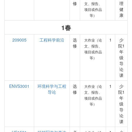
修
理
文、报告、
健
项目或作品
康
等）
1春
209005
工程科学前沿
选
1
少
大作业（论
修
院1
文、报告、
年
项目或作品
级
等）
导
论
课
ENVS3001
环境科学与工程
选
1
少
大作业（论
导论
修
院1
文、报告、
年
项目或作品
级
等）
导
论
课