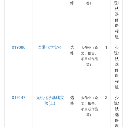
修
院1
卷）
秋
选
修
课
程
组
019080
普通化学实验
选
1
少
大作业（论
修
院1
文、报告、
秋
项目或作品
选
等）
修
课
程
组
019147
无机化学基础实
选
2
少
大作业（论
验(上)
修
院1
文、报告、
秋
项目或作品
选
等）
修
课