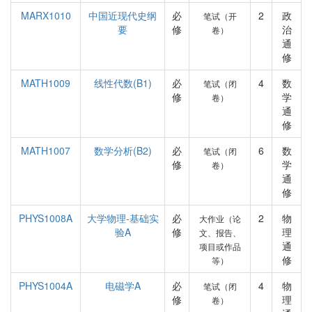
MARX1010
中国近现代史纲
必
2
政
笔试（开
要
修
治
卷）
通
修
MATH1009
线性代数(B1)
必
4
数
笔试（闭
修
学
卷）
通
修
MATH1007
数学分析(B2)
必
6
数
笔试（闭
修
学
卷）
通
修
PHYS1008A
大学物理-基础实
必
2
物
大作业（论
验A
修
理
文、报告、
通
项目或作品
修
等）
PHYS1004A
电磁学A
必
4
物
笔试（闭
修
理
卷）