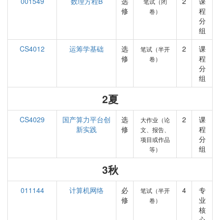
001549
数理方程B
选
2
课
笔试（闭
修
程
卷）
分
组
CS4012
运筹学基础
选
2
课
笔试（半开
修
程
卷）
分
组
2夏
CS4029
国产算力平台创
选
2
课
大作业（论
新实践
修
程
文、报告、
分
项目或作品
组
等）
3秋
011144
计算机网络
必
4
专
笔试（半开
修
业
卷）
核
心