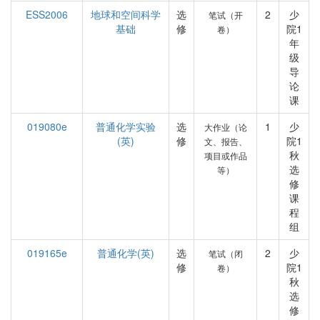
ESS2006
地球和空间科学
选
2
少
笔试（开
基础
修
院1
卷）
年
级
导
论
课
019080e
普通化学实验
选
1
少
大作业（论
(英)
修
院1
文、报告、
秋
项目或作品
选
等）
修
课
程
组
019165e
普通化学(英)
选
2
少
笔试（闭
修
院1
卷）
秋
选
修