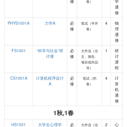
修
学
卷）
通
修
PHYS1001A
力学A
必
4
物
笔试（半开
修
理
卷）
通
修
FS1001
“科学与社会”研
必
1
研
大作业（论
讨课
修
讨
文、报告、
课
项目或作品
程
等）
CS1001A
计算机程序设计
必
4
计
笔试（闭
A
修
算
卷）
机
通
修
1秋,1春
HS1531
大学生心理学
必
2
心
大作业（论