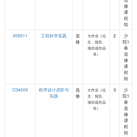
修
课
程
组
209011
工程科学实践
选
2
少
大作业（论
修
院1
文、报告、
春
项目或作品
选
等）
修
课
程
组
CS4009
程序设计进阶与
选
3
少
大作业（论
实践
修
院1
文、报告、
春
项目或作品
选
等）
修
课
程
组