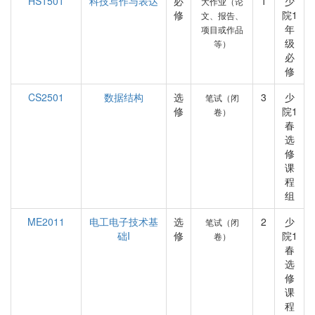
HS1501
科技写作与表达
必
1
少
大作业（论
修
院1
文、报告、
年
项目或作品
级
等）
必
修
CS2501
数据结构
选
3
少
笔试（闭
修
院1
卷）
春
选
修
课
程
组
ME2011
电工电子技术基
选
2
少
笔试（闭
础I
修
院1
卷）
春
选
修
课
程