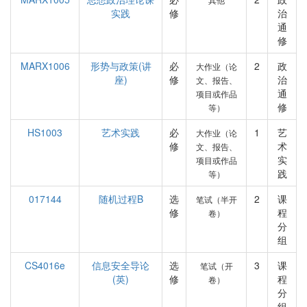
实践
修
治
通
修
MARX1006
形势与政策(讲
必
2
政
大作业（论
座)
修
治
文、报告、
通
项目或作品
修
等）
HS1003
艺术实践
必
1
艺
大作业（论
修
术
文、报告、
实
项目或作品
践
等）
017144
随机过程B
选
2
课
笔试（半开
修
程
卷）
分
组
CS4016e
信息安全导论
选
3
课
笔试（开
(英)
修
程
卷）
分
组