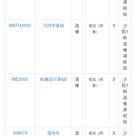
课
程
组
MATH2002
几何学基础
选
3
少
笔试（闭
修
院1
卷）
秋
选
修
课
程
组
ME2005
机械设计基础I
选
3
少
笔试（闭
修
院1
卷）
秋
选
修
课
程
组
008074
遗传学
选
2
少
笔试（闭