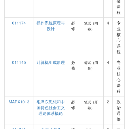
础
课
程
011174
操作系统原理与
必
4
专
笔试（闭
设计
修
业
卷）
核
心
课
程
011145
计算机组成原理
必
4
专
笔试（闭
修
业
卷）
核
心
课
程
MARX1013
毛泽东思想和中
必
2
政
笔试（开
国特色社会主义
修
治
卷）
理论体系概论
通
修