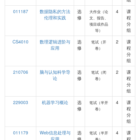
011187
数据隐私的方法
选
4
课
大作业（论
伦理和实践
修
程
文、报告、
分
项目或作品
组
等）
CS4010
数理逻辑进阶与
选
2
课
笔试（开
应用
修
程
卷）
分
组
210706
脑与认知科学导
选
2
课
笔试（闭
论
修
程
卷）
分
组
229003
机器学习概论
选
4
课
笔试（半开
修
程
卷）
分
组
011179
Web信息处理与
选
4
课
笔试（半开
应用
修
程
卷）