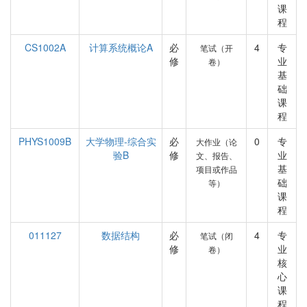
课
程
CS1002A
计算系统概论A
必
4
专
笔试（开
修
业
卷）
基
础
课
程
PHYS1009B
大学物理-综合实
必
0
专
大作业（论
验B
修
业
文、报告、
基
项目或作品
础
等）
课
程
011127
数据结构
必
4
专
笔试（闭
修
业
卷）
核
心
课
程