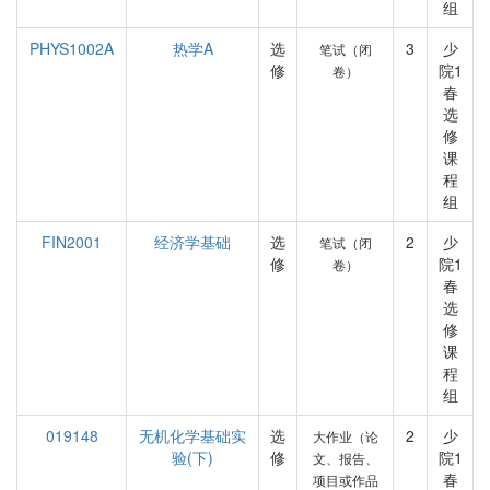
组
PHYS1002A
热学A
选
3
少
笔试（闭
修
院1
卷）
春
选
修
课
程
组
FIN2001
经济学基础
选
2
少
笔试（闭
修
院1
卷）
春
选
修
课
程
组
019148
无机化学基础实
选
2
少
大作业（论
验(下)
修
院1
文、报告、
春
项目或作品