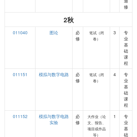
通
修
2秋
011040
图论
必
3
专
笔试（闭
修
业
卷）
基
础
课
程
011151
模拟与数字电路
必
4
专
笔试（闭
修
业
卷）
基
础
课
程
011152
模拟与数字电路
必
1
专
大作业（论
实验
修
业
文、报告、
基
项目或作品
础
等）