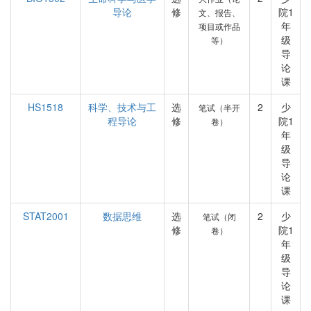
导论
修
院1
文、报告、
年
项目或作品
级
等）
导
论
课
HS1518
科学、技术与工
选
2
少
笔试（半开
程导论
修
院1
卷）
年
级
导
论
课
STAT2001
数据思维
选
2
少
笔试（闭
修
院1
卷）
年
级
导
论
课