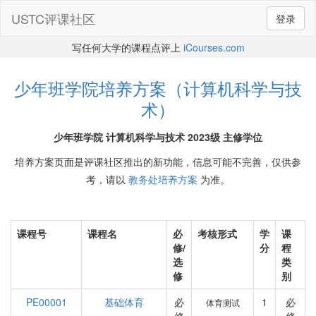
USTC评课社区
登录
写任何大学的课程点评上
iCourses.com
少年班学院培养方案（计算机科学与技
术）
少年班学院 计算机科学与技术 2023级 主修学位
培养方案页面是评课社区推出的新功能，信息可能不完善，仅供参
考，请以
教务处培养方案
为准。
课程号
课程名
必
考核形式
学
课
修/
分
程
选
类
修
别
PE00001
基础体育
必
1
必
体育测试