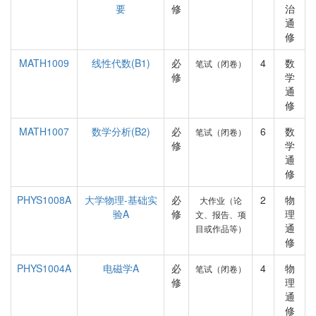
要
修
治
通
修
MATH1009
线性代数(B1)
必
4
数
笔试（闭卷）
修
学
通
修
MATH1007
数学分析(B2)
必
6
数
笔试（闭卷）
修
学
通
修
PHYS1008A
大学物理-基础实
必
2
物
大作业（论
验A
修
理
文、报告、项
通
目或作品等）
修
PHYS1004A
电磁学A
必
4
物
笔试（闭卷）
修
理
通
修