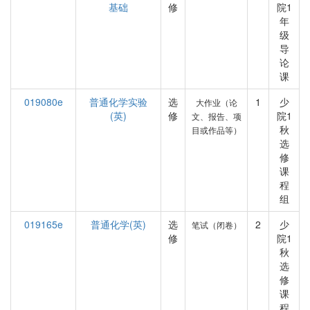
基础
修
院1
年
级
导
论
课
019080e
普通化学实验
选
1
少
大作业（论
(英)
修
院1
文、报告、项
秋
目或作品等）
选
修
课
程
组
019165e
普通化学(英)
选
2
少
笔试（闭卷）
修
院1
秋
选
修
课
程