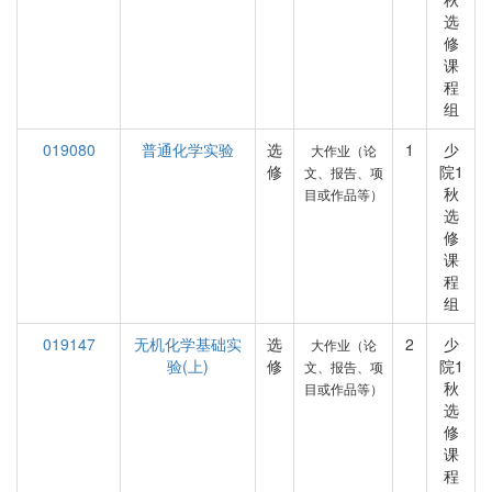
选
修
课
程
组
019080
普通化学实验
选
1
少
大作业（论
修
院1
文、报告、项
秋
目或作品等）
选
修
课
程
组
019147
无机化学基础实
选
2
少
大作业（论
验(上)
修
院1
文、报告、项
秋
目或作品等）
选
修
课
程