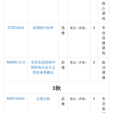
核
心
课
程
STAT3002
实用统计软件
选
3
专
笔试（闭卷）
修
业
选
修
课
程
MARX1013
毛泽东思想和中
必
2
政
笔试（开卷）
国特色社会主义
修
治
理论体系概论
通
修
3秋
MATH3004
泛函分析
必
3
专
笔试（闭卷）
修
业
基