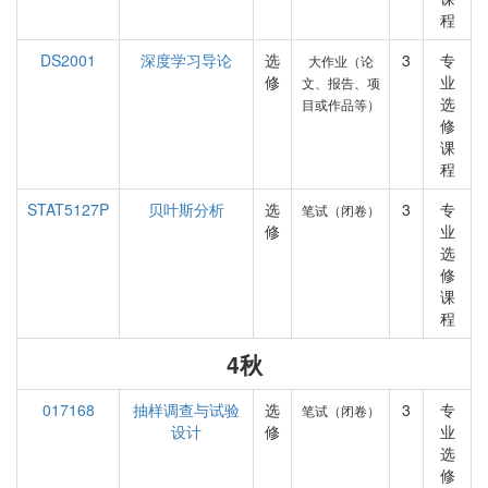
程
DS2001
深度学习导论
选
3
专
大作业（论
修
业
文、报告、项
选
目或作品等）
修
课
程
STAT5127P
贝叶斯分析
选
3
专
笔试（闭卷）
修
业
选
修
课
程
4秋
017168
抽样调查与试验
选
3
专
笔试（闭卷）
设计
修
业
选
修