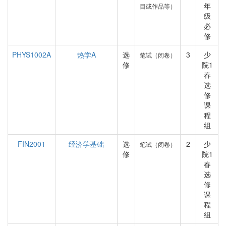
年
目或作品等）
级
必
修
PHYS1002A
热学A
选
3
少
笔试（闭卷）
修
院1
春
选
修
课
程
组
FIN2001
经济学基础
选
2
少
笔试（闭卷）
修
院1
春
选
修
课
程
组