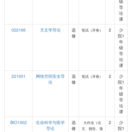
级
导
论
课
022166
天文学导论
选
2
少
笔试（开卷）
修
院1
年
级
导
论
课
221001
网络空间安全导
选
2
少
笔试（开卷）
论
修
院1
年
级
导
论
课
BIO1502
生命科学与医学
选
2
少
大作业（论
导论
修
院1
文、报告、项