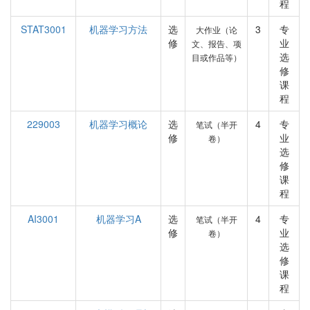
程
STAT3001
机器学习方法
选
3
专
大作业（论
修
业
文、报告、项
选
目或作品等）
修
课
程
229003
机器学习概论
选
4
专
笔试（半开
修
业
卷）
选
修
课
程
AI3001
机器学习A
选
4
专
笔试（半开
修
业
卷）
选
修
课
程