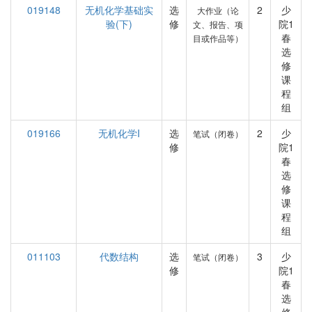
019148
无机化学基础实
选
2
少
大作业（论
验(下)
修
院1
文、报告、项
春
目或作品等）
选
修
课
程
组
019166
无机化学I
选
2
少
笔试（闭卷）
修
院1
春
选
修
课
程
组
011103
代数结构
选
3
少
笔试（闭卷）
修
院1
春
选