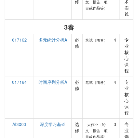
修
术
文、报告、项
实
目或作品等）
践
3春
017162
多元统计分析A
必
4
专
笔试（闭卷）
修
业
核
心
课
程
017164
时间序列分析A
必
4
专
笔试（闭卷）
修
业
核
心
课
程
AI3003
深度学习基础
选
3
专
大作业（论
修
业
文、报告、项
选
目或作品等）