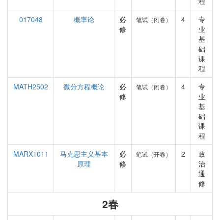
程
017048
概率论
必
4
专
笔试（闭卷）
修
业
基
础
课
程
MATH2502
微分方程概论
必
4
专
笔试（闭卷）
修
业
基
础
课
程
MARX1011
马克思主义基本
必
2
政
笔试（开卷）
原理
修
治
通
修
2春