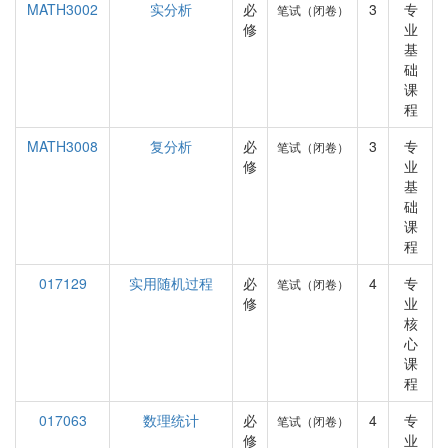
MATH3002
实分析
必
3
专
笔试（闭卷）
修
业
基
础
课
程
MATH3008
复分析
必
3
专
笔试（闭卷）
修
业
基
础
课
程
017129
实用随机过程
必
4
专
笔试（闭卷）
修
业
核
心
课
程
017063
数理统计
必
4
专
笔试（闭卷）
修
业