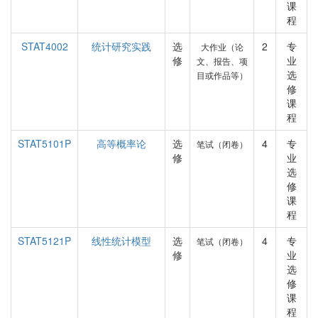
课
程
STAT4002
统计研究实践
选
2
专
大作业（论
修
业
文、报告、项
选
目或作品等）
修
课
程
STAT5101P
高等概率论
选
4
专
笔试（闭卷）
修
业
选
修
课
程
STAT5121P
线性统计模型
选
4
专
笔试（闭卷）
修
业
选
修
课
程