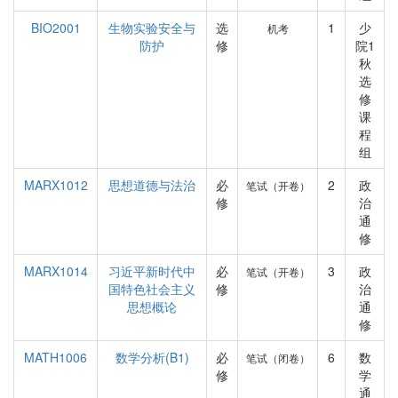
BIO2001
生物实验安全与
选
1
少
机考
防护
修
院1
秋
选
修
课
程
组
MARX1012
思想道德与法治
必
2
政
笔试（开卷）
修
治
通
修
MARX1014
习近平新时代中
必
3
政
笔试（开卷）
国特色社会主义
修
治
思想概论
通
修
MATH1006
数学分析(B1)
必
6
数
笔试（闭卷）
修
学
通