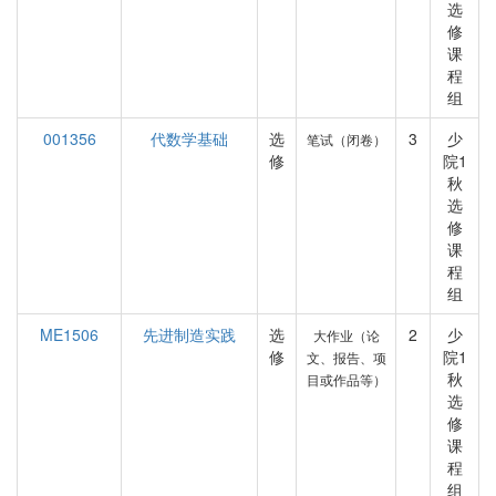
选
修
课
程
组
001356
代数学基础
选
3
少
笔试（闭卷）
修
院1
秋
选
修
课
程
组
ME1506
先进制造实践
选
2
少
大作业（论
修
院1
文、报告、项
秋
目或作品等）
选
修
课
程
组