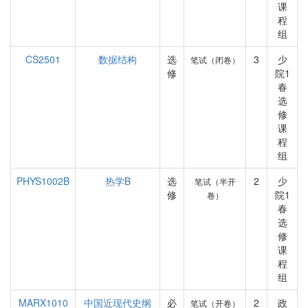
课
程
组
CS2501
数据结构
选
3
少
笔试（闭卷）
修
院1
春
选
修
课
程
组
PHYS1002B
热学B
选
2
少
笔试（半开
修
院1
卷）
春
选
修
课
程
组
MARX1010
中国近现代史纲
必
2
政
笔试（开卷）