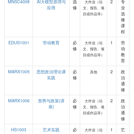
MNSC4008
AI大模型原理与
选
2
专
大作业（论
应用
修
业
文、报告、项
选
目或作品等）
修
课
程
EDUS1001
劳动教育
必
1
劳
大作业（论
修
动
文、报告、项
教
目或作品等）
育
MARX1005
思想政治理论课
必
2
政
其他
实践
修
治
通
修
MARX1006
形势与政策(讲
必
2
政
大作业（论
座)
修
治
文、报告、项
通
目或作品等）
修
HS1003
艺术实践
必
1
艺
大作业（论