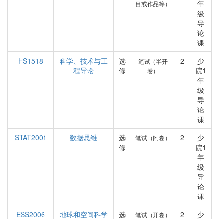
年
目或作品等）
级
导
论
课
HS1518
科学、技术与工
选
2
少
笔试（半开
程导论
修
院1
卷）
年
级
导
论
课
STAT2001
数据思维
选
2
少
笔试（闭卷）
修
院1
年
级
导
论
课
ESS2006
地球和空间科学
选
2
少
笔试（开卷）