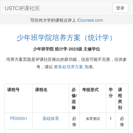
USTC评课社区
登录
写任何大学的课程点评上
iCourses.com
少年班学院培养方案（统计学）
少年班学院 统计学 2023级 主修学位
培养方案页面是评课社区推出的新功能，信息可能不完善，仅供参
考，请以
教务处培养方案
为准。
课程号
课程名
必
考核形式
学
课
修/
分
程
选
类
修
别
PE00001
基础体育
必
1
必
体育测试
修
修