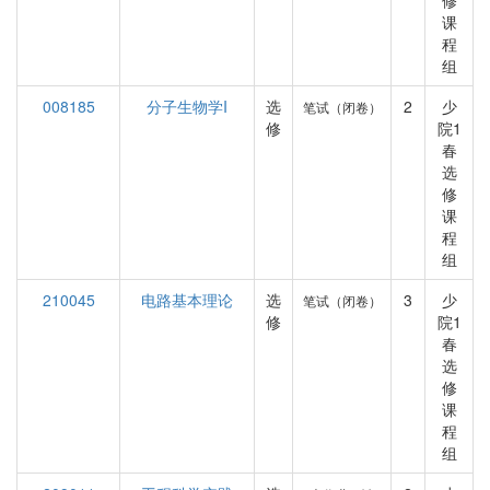
修
课
程
组
008185
分子生物学I
选
2
少
笔试（闭卷）
修
院1
春
选
修
课
程
组
210045
电路基本理论
选
3
少
笔试（闭卷）
修
院1
春
选
修
课
程
组