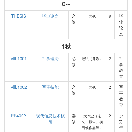
0--
THESIS
毕业论文
必
8
毕
其他
修
业
论
文
1秋
MIL1001
军事理论
必
2
军
笔试（开卷）
修
事
教
育
MIL1002
军事技能
必
2
军
其他
修
事
教
育
EE4002
现代信息技术概
选
2
少
大作业（论
览
修
院1
文、报告、项
年
目或作品等）