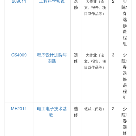
209011
工程科学实践
选
2
少
大作业（论
修
院1
文、报告、项
春
目或作品等）
选
修
课
程
组
CS4009
程序设计进阶与
选
3
少
大作业（论
实践
修
院1
文、报告、项
春
目或作品等）
选
修
课
程
组
ME2011
电工电子技术基
选
2
少
笔试（闭卷）
础I
修
院1
春
选
修