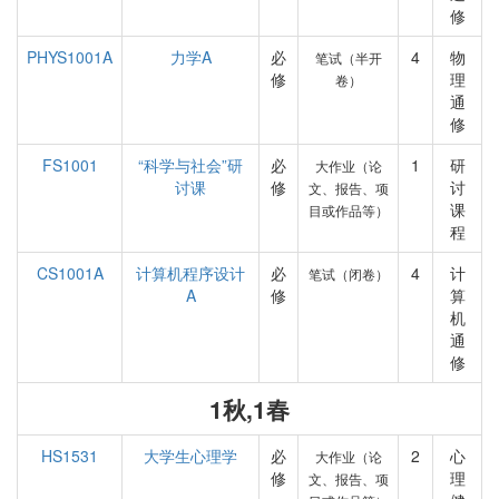
修
PHYS1001A
力学A
必
4
物
笔试（半开
修
理
卷）
通
修
FS1001
“科学与社会”研
必
1
研
大作业（论
讨课
修
讨
文、报告、项
课
目或作品等）
程
CS1001A
计算机程序设计
必
4
计
笔试（闭卷）
A
修
算
机
通
修
1秋,1春
HS1531
大学生心理学
必
2
心
大作业（论
修
理
文、报告、项