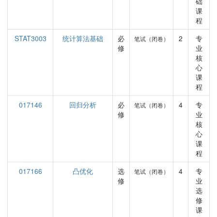
础
课
程
STAT3003
统计算法基础
必
2
专
笔试（闭卷）
修
业
核
心
课
程
017146
回归分析
必
4
专
笔试（闭卷）
修
业
核
心
课
程
017166
凸优化
选
4
专
笔试（闭卷）
修
业
选
修
课