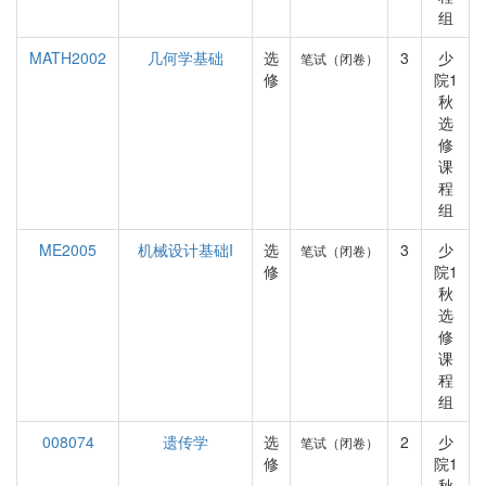
组
MATH2002
几何学基础
选
3
少
笔试（闭卷）
修
院1
秋
选
修
课
程
组
ME2005
机械设计基础I
选
3
少
笔试（闭卷）
修
院1
秋
选
修
课
程
组
008074
遗传学
选
2
少
笔试（闭卷）
修
院1
秋