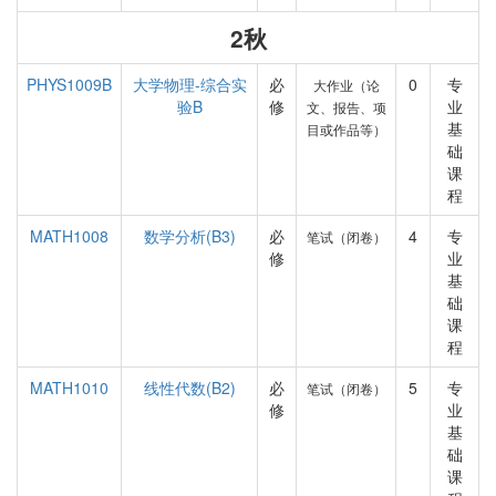
2秋
PHYS1009B
大学物理-综合实
必
0
专
大作业（论
验B
修
业
文、报告、项
基
目或作品等）
础
课
程
MATH1008
数学分析(B3)
必
4
专
笔试（闭卷）
修
业
基
础
课
程
MATH1010
线性代数(B2)
必
5
专
笔试（闭卷）
修
业
基
础
课