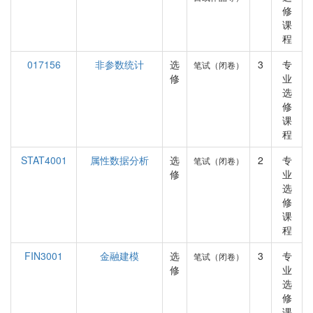
修
课
程
017156
非参数统计
选
3
专
笔试（闭卷）
修
业
选
修
课
程
STAT4001
属性数据分析
选
2
专
笔试（闭卷）
修
业
选
修
课
程
FIN3001
金融建模
选
3
专
笔试（闭卷）
修
业
选
修
课