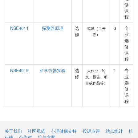
修
课
程
NSE4011
探测器原理
选
3
专
笔试（半开
修
业
卷）
选
修
课
程
NSE4019
科学仪器实验
选
1
专
大作业（论
修
业
文、报告、项
选
目或作品等）
修
课
程
关于我们
社区规范
心理健康支持
投诉点评
站点统计
排
行榜
公告栏
培养方案