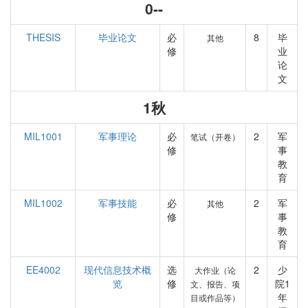
0--
THESIS
毕业论文
必
8
毕
其他
修
业
论
文
1秋
MIL1001
军事理论
必
2
军
笔试（开卷）
修
事
教
育
MIL1002
军事技能
必
2
军
其他
修
事
教
育
EE4002
现代信息技术概
选
2
少
大作业（论
览
修
院1
文、报告、项
年
目或作品等）