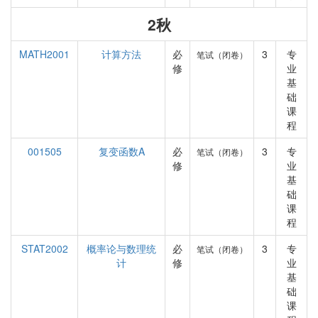
2秋
MATH2001
计算方法
必
3
专
笔试（闭卷）
修
业
基
础
课
程
001505
复变函数A
必
3
专
笔试（闭卷）
修
业
基
础
课
程
STAT2002
概率论与数理统
必
3
专
笔试（闭卷）
计
修
业
基
础
课