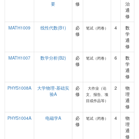
要
修
治
通
修
MATH1009
线性代数(B1)
必
4
数
笔试（闭卷）
修
学
通
修
MATH1007
数学分析(B2)
必
6
数
笔试（闭卷）
修
学
通
修
PHYS1008A
大学物理-基础实
必
2
物
大作业（论
验A
修
理
文、报告、项
通
目或作品等）
修
PHYS1004A
电磁学A
必
4
物
笔试（闭卷）
修
理
通
修