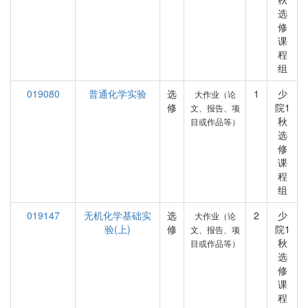
选
修
课
程
组
019080
普通化学实验
选
1
少
大作业（论
修
院1
文、报告、项
秋
目或作品等）
选
修
课
程
组
019147
无机化学基础实
选
2
少
大作业（论
验(上)
修
院1
文、报告、项
秋
目或作品等）
选
修
课
程