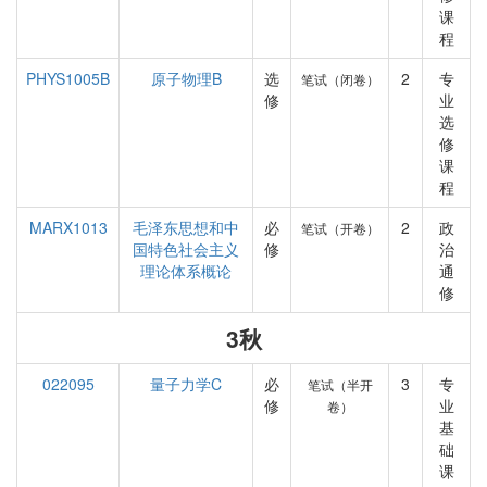
课
程
PHYS1005B
原子物理B
选
2
专
笔试（闭卷）
修
业
选
修
课
程
MARX1013
毛泽东思想和中
必
2
政
笔试（开卷）
国特色社会主义
修
治
理论体系概论
通
修
3秋
022095
量子力学C
必
3
专
笔试（半开
修
业
卷）
基
础
课