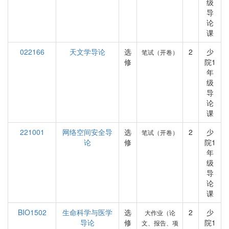
级
导
论
课
022166
天文学导论
选
2
少
笔试（开卷）
修
院1
年
级
导
论
课
221001
网络空间安全导
选
2
少
笔试（开卷）
论
修
院1
年
级
导
论
课
BIO1502
生命科学与医学
选
2
少
大作业（论
导论
修
院1
文、报告、项