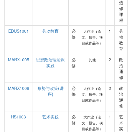
选
修
课
程
EDUS1001
劳动教育
必
1
劳
大作业（论
修
动
文、报告、项
教
目或作品等）
育
MARX1005
思想政治理论课
必
2
政
其他
实践
修
治
通
修
MARX1006
形势与政策(讲
必
2
政
大作业（论
座)
修
治
文、报告、项
通
目或作品等）
修
HS1003
艺术实践
必
1
艺
大作业（论
修
术
文、报告、项
实
目或作品等）