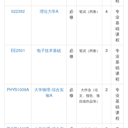
程
022392
理论力学A
必
4
专
笔试（闭卷）
修
业
基
础
课
程
EE2501
电子技术基础
必
3
专
笔试（闭卷）
修
业
基
础
课
程
PHYS1009A
大学物理-综合实
必
2
专
大作业（论
验A
修
业
文、报告、项
基
目或作品等）
础
课
程