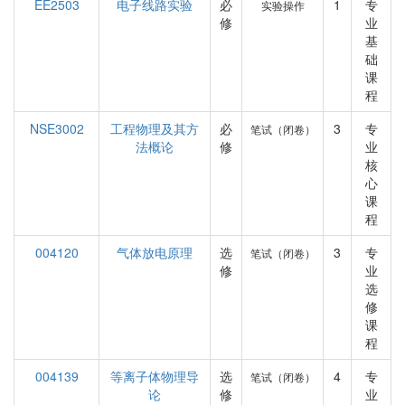
EE2503
电子线路实验
必
1
专
实验操作
修
业
基
础
课
程
NSE3002
工程物理及其方
必
3
专
笔试（闭卷）
法概论
修
业
核
心
课
程
004120
气体放电原理
选
3
专
笔试（闭卷）
修
业
选
修
课
程
004139
等离子体物理导
选
4
专
笔试（闭卷）
论
修
业