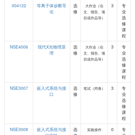
004122
等离子体诊断导
选
3
专
大作业（论
论
修
业
文、报告、项
选
目或作品等）
修
课
程
NSE4006
现代X光物理原
选
3
专
大作业（论
理
修
业
文、报告、项
选
目或作品等）
修
课
程
NSE3007
嵌入式系统与接
选
3
专
笔试（闭卷）
口
修
业
选
修
课
程
NSE3008
嵌入式系统与接
选
0
专
实验操作