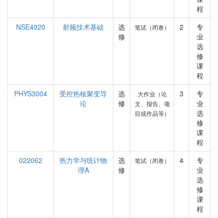
程
NSE4020
射频技术基础
选
2
专
笔试（闭卷）
修
业
选
修
课
程
PHYS3004
受控热核聚变导
选
3
专
大作业（论
论
修
业
文、报告、项
选
目或作品等）
修
课
程
022062
热力学与统计物
选
4
专
笔试（闭卷）
理A
修
业
选
修
课
程