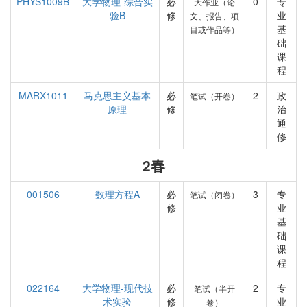
PHYS1009B
大学物理-综合实
必
0
专
大作业（论
验B
修
业
文、报告、项
基
目或作品等）
础
课
程
MARX1011
马克思主义基本
必
2
政
笔试（开卷）
原理
修
治
通
修
2春
001506
数理方程A
必
3
专
笔试（闭卷）
修
业
基
础
课
程
022164
大学物理-现代技
必
2
专
笔试（半开
术实验
修
业
卷）