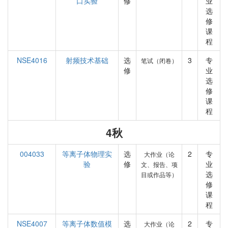
口实验
修
业
选
修
课
程
NSE4016
射频技术基础
选
3
专
笔试（闭卷）
修
业
选
修
课
程
4秋
004033
等离子体物理实
选
2
专
大作业（论
验
修
业
文、报告、项
选
目或作品等）
修
课
程
NSE4007
等离子体数值模
选
2
专
大作业（论