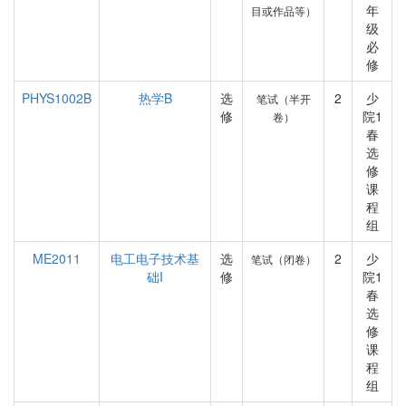
年
目或作品等）
级
必
修
PHYS1002B
热学B
选
2
少
笔试（半开
修
院1
卷）
春
选
修
课
程
组
ME2011
电工电子技术基
选
2
少
笔试（闭卷）
础I
修
院1
春
选
修
课
程
组