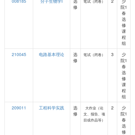
008185
分子生物学I
选
2
少
笔试（闭卷）
修
院1
春
选
修
课
程
组
210045
电路基本理论
选
3
少
笔试（闭卷）
修
院1
春
选
修
课
程
组
209011
工程科学实践
选
2
少
大作业（论
修
院1
文、报告、项
春
目或作品等）
选
修