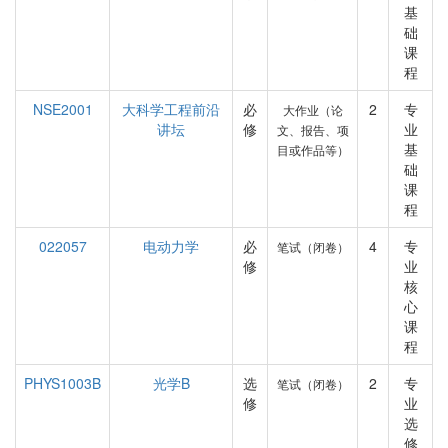
基
础
课
程
NSE2001
大科学工程前沿
必
2
专
大作业（论
讲坛
修
业
文、报告、项
基
目或作品等）
础
课
程
022057
电动力学
必
4
专
笔试（闭卷）
修
业
核
心
课
程
PHYS1003B
光学B
选
2
专
笔试（闭卷）
修
业
选
修