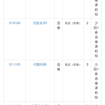
修
课
程
组
019166
无机化学I
选
2
少
笔试（闭卷）
修
院1
春
选
修
课
程
组
011103
代数结构
选
3
少
笔试（闭卷）
修
院1
春
选
修
课
程
组