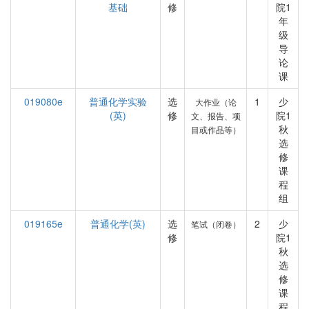
基础
修
院1
年
级
导
论
课
019080e
普通化学实验
选
1
少
大作业（论
(英)
修
院1
文、报告、项
秋
目或作品等）
选
修
课
程
组
019165e
普通化学(英)
选
2
少
笔试（闭卷）
修
院1
秋
选
修
课
程