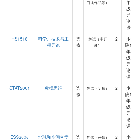
年
目或作品等）
级
导
论
课
HS1518
科学、技术与工
选
2
少
笔试（半开
程导论
修
院1
卷）
年
级
导
论
课
STAT2001
数据思维
选
2
少
笔试（闭卷）
修
院1
年
级
导
论
课
ESS2006
地球和空间科学
选
2
少
笔试（开卷）