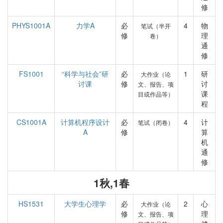
修
PHYS1001A
力学A
必
4
物
笔试（半开
修
理
卷）
通
修
FS1001
“科学与社会”研
必
1
研
大作业（论
讨课
修
讨
文、报告、项
课
目或作品等）
程
CS1001A
计算机程序设计
必
4
计
笔试（闭卷）
A
修
算
机
通
修
1秋,1春
HS1531
大学生心理学
必
2
心
大作业（论
修
理
文、报告、项