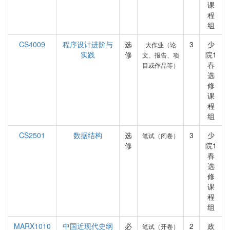
课
程
组
CS4009
程序设计进阶与
选
3
少
大作业（论
实践
修
院1
文、报告、项
春
目或作品等）
选
修
课
程
组
CS2501
数据结构
选
3
少
笔试（闭卷）
修
院1
春
选
修
课
程
组
MARX1010
中国近现代史纲
必
2
政
笔试（开卷）