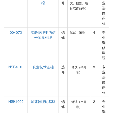
拟
修
业
文、报告、项
选
目或作品等）
修
课
程
004072
实验物理中的信
选
4
专
笔试（闭卷）
号采集处理
修
业
选
修
课
程
NSE4013
真空技术基础
选
3
专
笔试（半开
修
业
卷）
选
修
课
程
NSE4009
加速器理论基础
选
2
专
笔试（半开
修
业
卷）
选