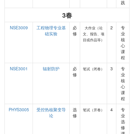
践
3春
NSE3009
工程物理专业基
必
2
专
大作业（论
础实验
修
业
文、报告、项
核
目或作品等）
心
课
程
NSE3001
辐射防护
必
3
专
笔试（闭卷）
修
业
核
心
课
程
PHYS3005
受控热核聚变导
选
4
专
笔试（开卷）
论
修
业
选
修
课