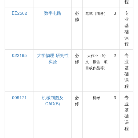
程
EE2502
数字电路
必
3
专
笔试（闭卷）
修
业
基
础
课
程
022165
大学物理-研究性
必
2
专
大作业（论
实验
修
业
文、报告、项
基
目或作品等）
础
课
程
009171
机械制图及
必
3
专
机考
CAD(B)
修
业
基
础
课
程