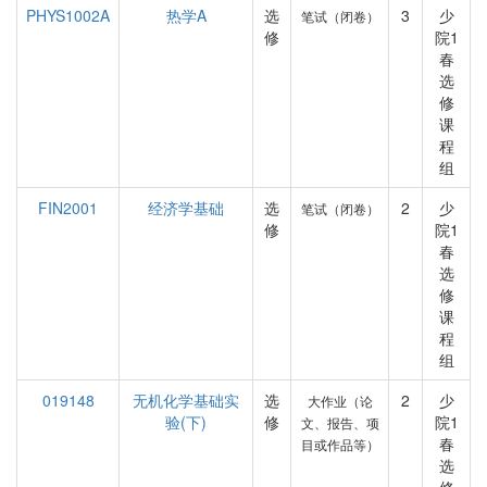
PHYS1002A
热学A
选
3
少
笔试（闭卷）
修
院1
春
选
修
课
程
组
FIN2001
经济学基础
选
2
少
笔试（闭卷）
修
院1
春
选
修
课
程
组
019148
无机化学基础实
选
2
少
大作业（论
验(下)
修
院1
文、报告、项
春
目或作品等）
选