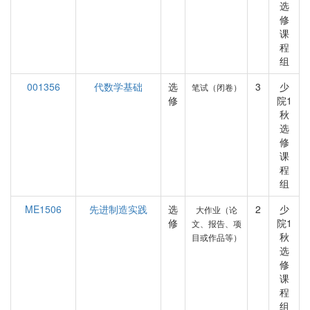
选
修
课
程
组
001356
代数学基础
选
3
少
笔试（闭卷）
修
院1
秋
选
修
课
程
组
ME1506
先进制造实践
选
2
少
大作业（论
修
院1
文、报告、项
秋
目或作品等）
选
修
课
程
组