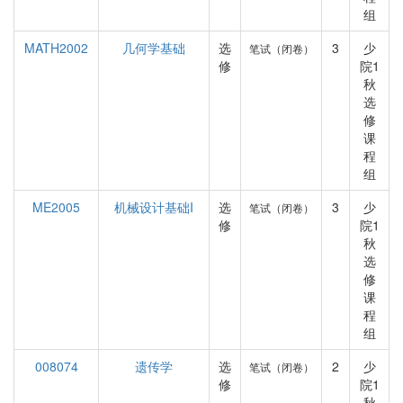
组
MATH2002
几何学基础
选
3
少
笔试（闭卷）
修
院1
秋
选
修
课
程
组
ME2005
机械设计基础I
选
3
少
笔试（闭卷）
修
院1
秋
选
修
课
程
组
008074
遗传学
选
2
少
笔试（闭卷）
修
院1
秋