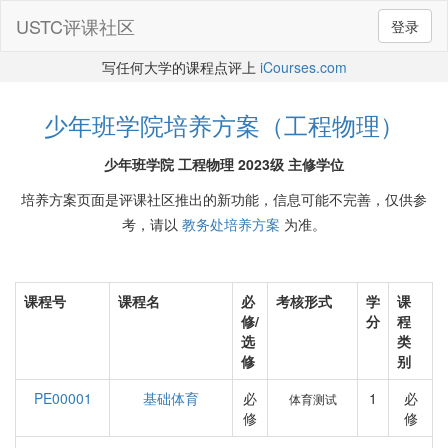
USTC评课社区
登录
写任何大学的课程点评上
iCourses.com
少年班学院培养方案（工程物理）
少年班学院 工程物理 2023级 主修学位
培养方案页面是评课社区推出的新功能，信息可能不完善，仅供参
考，请以
教务处培养方案
为准。
课程号
课程名
必
考核形式
学
课
修/
分
程
选
类
修
别
PE00001
基础体育
必
1
必
体育测试
修
修