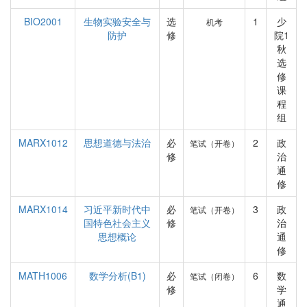
BIO2001
生物实验安全与
选
1
少
机考
防护
修
院1
秋
选
修
课
程
组
MARX1012
思想道德与法治
必
2
政
笔试（开卷）
修
治
通
修
MARX1014
习近平新时代中
必
3
政
笔试（开卷）
国特色社会主义
修
治
思想概论
通
修
MATH1006
数学分析(B1)
必
6
数
笔试（闭卷）
修
学
通