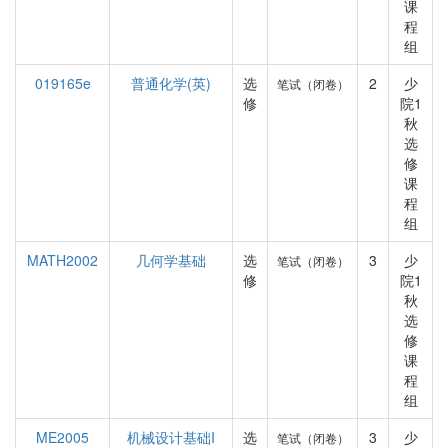
课
程
组
019165e
普通化学(英)
选
2
少
笔试（闭卷）
修
院1
秋
选
修
课
程
组
MATH2002
几何学基础
选
3
少
笔试（闭卷）
修
院1
秋
选
修
课
程
组
ME2005
机械设计基础I
选
3
少
笔试（闭卷）