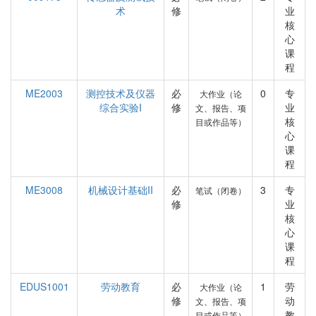
术
修
业
核
心
课
程
ME2003
测控技术及仪器
必
0
专
大作业（论
综合实验I
修
业
文、报告、项
核
目或作品等）
心
课
程
ME3008
机械设计基础II
必
3
专
笔试（闭卷）
修
业
核
心
课
程
EDUS1001
劳动教育
必
1
劳
大作业（论
修
动
文、报告、项
教
目或作品等）