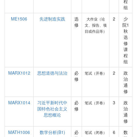
程
组
ME1506
先进制造实践
选
2
少
大作业（论
修
院1
文、报告、项
秋
目或作品等）
选
修
课
程
组
MARX1012
思想道德与法治
必
2
政
笔试（开卷）
修
治
通
修
MARX1014
习近平新时代中
必
3
政
笔试（开卷）
国特色社会主义
修
治
思想概论
通
修
MATH1006
数学分析(B1)
必
6
数
笔试（闭卷）