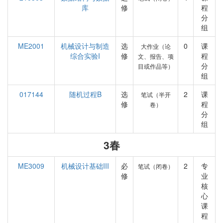
库
修
程
分
组
ME2001
机械设计与制造
选
0
课
大作业（论
综合实验I
修
程
文、报告、项
分
目或作品等）
组
017144
随机过程B
选
2
课
笔试（半开
修
程
卷）
分
组
3春
ME3009
机械设计基础III
必
2
专
笔试（闭卷）
修
业
核
心
课
程