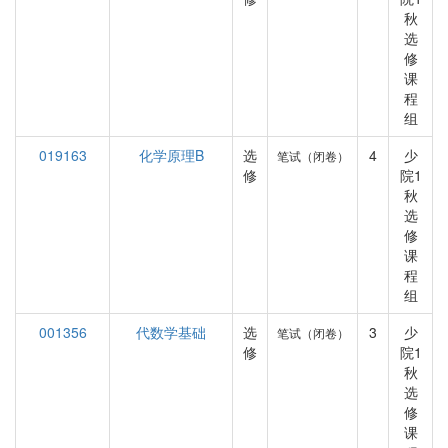
秋
选
修
课
程
组
019163
化学原理B
选
4
少
笔试（闭卷）
修
院1
秋
选
修
课
程
组
001356
代数学基础
选
3
少
笔试（闭卷）
修
院1
秋
选
修
课