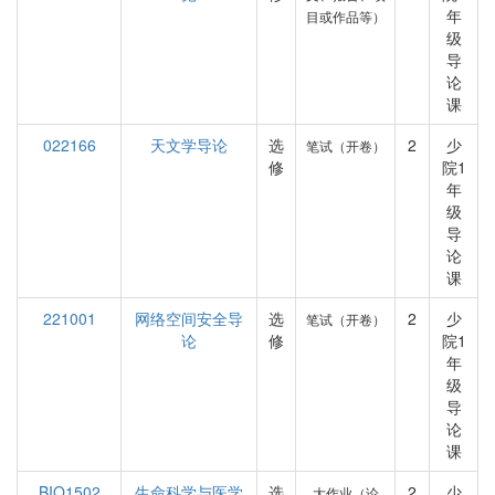
年
目或作品等）
级
导
论
课
022166
天文学导论
选
2
少
笔试（开卷）
修
院1
年
级
导
论
课
221001
网络空间安全导
选
2
少
笔试（开卷）
论
修
院1
年
级
导
论
课
BIO1502
生命科学与医学
选
2
少
大作业（论