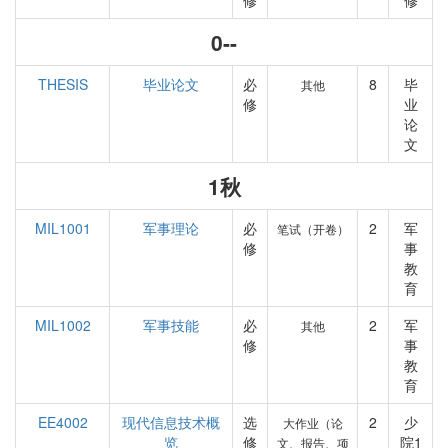
修
修
0--
THESIS
毕业论文
必
8
毕
其他
修
业
论
文
1秋
MIL1001
军事理论
必
2
军
笔试（开卷）
修
事
教
育
MIL1002
军事技能
必
2
军
其他
修
事
教
育
EE4002
现代信息技术概
选
2
少
大作业（论
览
修
院1
文、报告、项