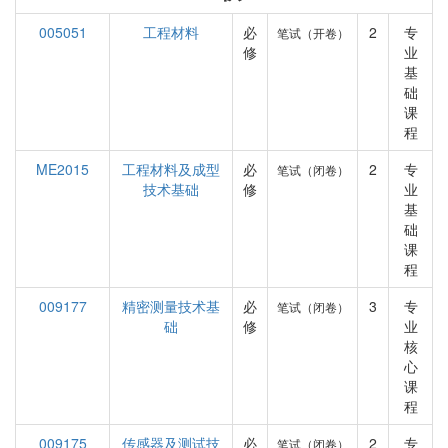
005051
工程材料
必
2
专
笔试（开卷）
修
业
基
础
课
程
ME2015
工程材料及成型
必
2
专
笔试（闭卷）
技术基础
修
业
基
础
课
程
009177
精密测量技术基
必
3
专
笔试（闭卷）
础
修
业
核
心
课
程
009175
传感器及测试技
必
2
专
笔试（闭卷）