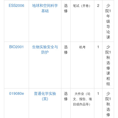
ESS2006
地球和空间科学
选
2
少
笔试（开卷）
基础
修
院1
年
级
导
论
课
BIO2001
生物实验安全与
选
1
少
机考
防护
修
院1
秋
选
修
课
程
组
019080e
普通化学实验
选
1
少
大作业（论
(英)
修
院1
文、报告、项
秋
目或作品等）
选
修