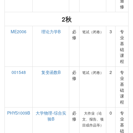
通
修
2秋
ME2006
理论力学B
必
3
专
笔试（闭卷）
修
业
基
础
课
程
001548
复变函数B
必
2
专
笔试（闭卷）
修
业
基
础
课
程
PHYS1009B
大学物理-综合实
必
0
专
大作业（论
验B
修
业
文、报告、项
基
目或作品等）
础