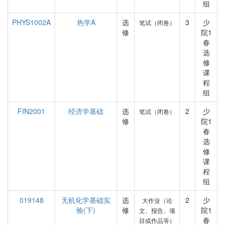
组
PHYS1002A
热学A
选
3
少
笔试（闭卷）
修
院1
春
选
修
课
程
组
FIN2001
经济学基础
选
2
少
笔试（闭卷）
修
院1
春
选
修
课
程
组
019148
无机化学基础实
选
2
少
大作业（论
验(下)
修
院1
文、报告、项
春
目或作品等）