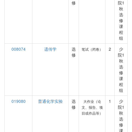
修
院1
秋
选
修
课
程
组
008074
遗传学
选
2
少
笔试（闭卷）
修
院1
秋
选
修
课
程
组
019080
普通化学实验
选
1
少
大作业（论
修
院1
文、报告、项
秋
目或作品等）
选
修
课