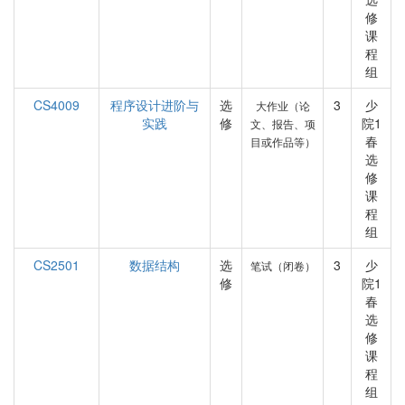
修
课
程
组
CS4009
程序设计进阶与
选
3
少
大作业（论
实践
修
院1
文、报告、项
春
目或作品等）
选
修
课
程
组
CS2501
数据结构
选
3
少
笔试（闭卷）
修
院1
春
选
修
课
程
组