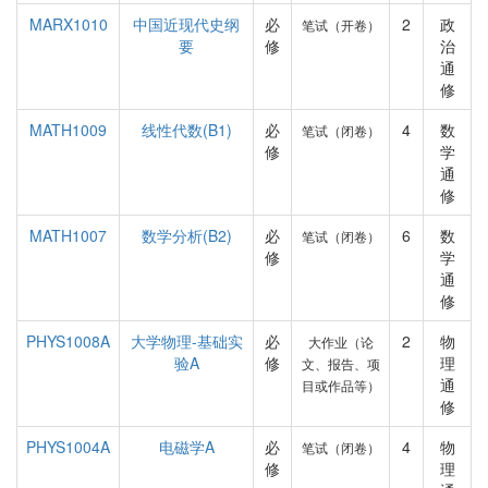
MARX1010
中国近现代史纲
必
2
政
笔试（开卷）
要
修
治
通
修
MATH1009
线性代数(B1)
必
4
数
笔试（闭卷）
修
学
通
修
MATH1007
数学分析(B2)
必
6
数
笔试（闭卷）
修
学
通
修
PHYS1008A
大学物理-基础实
必
2
物
大作业（论
验A
修
理
文、报告、项
通
目或作品等）
修
PHYS1004A
电磁学A
必
4
物
笔试（闭卷）
修
理