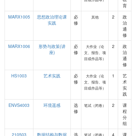
育
MARX1005
思想政治理论课
必
2
政
其他
实践
修
治
通
修
MARX1006
形势与政策(讲
必
2
政
大作业（论
座)
修
治
文、报告、项
通
目或作品等）
修
HS1003
艺术实践
必
1
艺
大作业（论
修
术
文、报告、项
实
目或作品等）
践
ENVS4003
环境遥感
选
2
课
笔试（闭卷）
修
程
分
组
210503
数据结构与数据
选
4
课
笔试（闭卷）