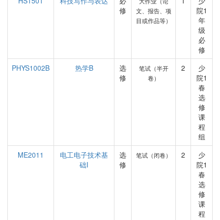
HS1501
科技写作与表达
必
1
少
大作业（论
修
院1
文、报告、项
年
目或作品等）
级
必
修
PHYS1002B
热学B
选
2
少
笔试（半开
修
院1
卷）
春
选
修
课
程
组
ME2011
电工电子技术基
选
2
少
笔试（闭卷）
础I
修
院1
春
选
修
课
程