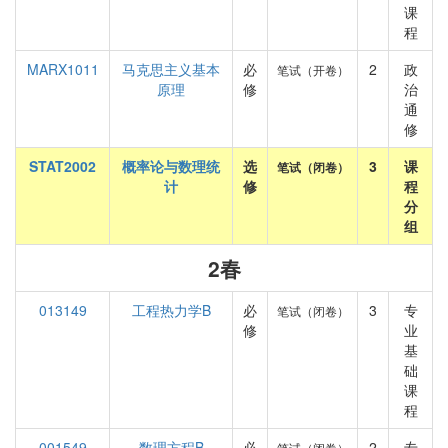
课
程
MARX1011
马克思主义基本
必
2
政
笔试（开卷）
原理
修
治
通
修
STAT2002
概率论与数理统
选
3
课
笔试（闭卷）
计
修
程
分
组
2春
013149
工程热力学B
必
3
专
笔试（闭卷）
修
业
基
础
课
程
001549
数理方程B
必
2
专
笔试（闭卷）