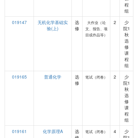
程
组
019147
无机化学基础实
选
2
少
大作业（论
验(上)
修
院1
文、报告、项
秋
目或作品等）
选
修
课
程
组
019165
普通化学
选
2
少
笔试（闭卷）
修
院1
秋
选
修
课
程
组
019161
化学原理A
选
4
少
笔试（闭卷）
修
院1