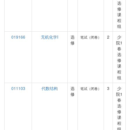
选
修
课
程
组
019166
无机化学I
选
2
少
笔试（闭卷）
修
院1
春
选
修
课
程
组
011103
代数结构
选
3
少
笔试（闭卷）
修
院1
春
选
修
课
程
组