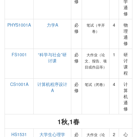
修
学
通
修
PHYS1001A
力学A
必
4
物
笔试（半开
修
理
卷）
通
修
FS1001
“科学与社会”研
必
1
研
大作业（论
讨课
修
讨
文、报告、项
课
目或作品等）
程
CS1001A
计算机程序设计
必
4
计
笔试（闭卷）
A
修
算
机
通
修
1秋,1春
HS1531
大学生心理学
必
2
心
大作业（论