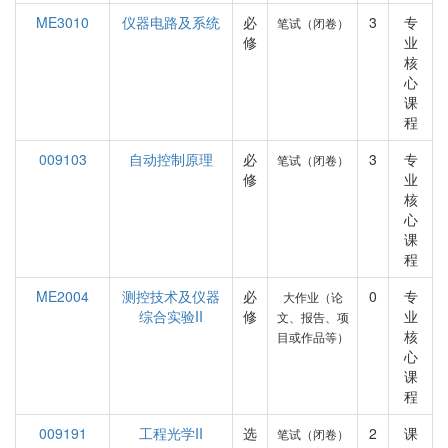
ME3010
仪器电路及系统
必
3
专
笔试（闭卷）
修
业
核
心
课
程
009103
自动控制原理
必
3
专
笔试（闭卷）
修
业
核
心
课
程
ME2004
测控技术及仪器
必
0
专
大作业（论
综合实验II
修
业
文、报告、项
核
目或作品等）
心
课
程
009191
工程光学II
选
2
课
笔试（闭卷）