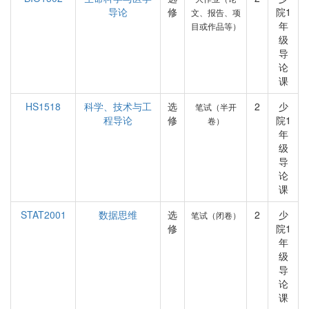
导论
修
院1
文、报告、项
年
目或作品等）
级
导
论
课
HS1518
科学、技术与工
选
2
少
笔试（半开
程导论
修
院1
卷）
年
级
导
论
课
STAT2001
数据思维
选
2
少
笔试（闭卷）
修
院1
年
级
导
论
课