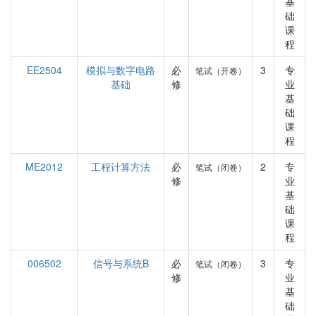
基
础
课
程
EE2504
模拟与数字电路
必
3
专
笔试（开卷）
基础
修
业
基
础
课
程
ME2012
工程计算方法
必
2
专
笔试（闭卷）
修
业
基
础
课
程
006502
信号与系统B
必
3
专
笔试（闭卷）
修
业
基
础