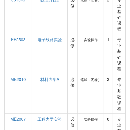
修
业
基
础
课
程
EE2503
电子线路实验
必
1
专
实验操作
修
业
基
础
课
程
ME2010
材料力学A
必
3
专
笔试（闭卷）
修
业
基
础
课
程
ME2007
工程力学实验
必
0
专
实验操作
修
业