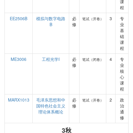
课
程
EE2506B
模拟与数字电路
必
3
专
笔试（开卷）
B
修
业
基
础
课
程
ME3006
工程光学I
必
4
专
笔试（闭卷）
修
业
核
心
课
程
MARX1013
毛泽东思想和中
必
2
政
笔试（开卷）
国特色社会主义
修
治
理论体系概论
通
修
3秋