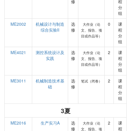
修
程
分
组
ME2002
机械设计与制造
选
0
课
大作业（论
综合实验II
修
程
文、报告、项
分
目或作品等）
组
ME4021
测控系统设计及
选
2
课
大作业（论
实践
修
程
文、报告、项
分
目或作品等）
组
ME3011
机械制造技术基
选
2
课
笔试（闭卷）
础
修
程
分
组
3夏
ME2016
生产实习A
选
2
课
大作业（论
修
程
文、报告、项