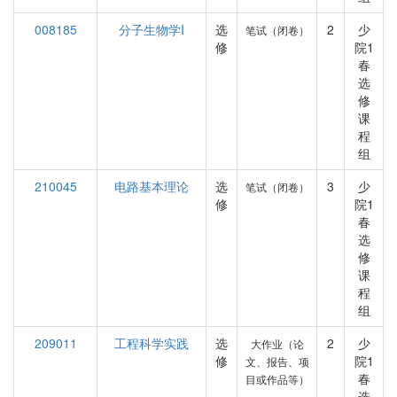
008185
分子生物学I
选
2
少
笔试（闭卷）
修
院1
春
选
修
课
程
组
210045
电路基本理论
选
3
少
笔试（闭卷）
修
院1
春
选
修
课
程
组
209011
工程科学实践
选
2
少
大作业（论
修
院1
文、报告、项
春
目或作品等）
选