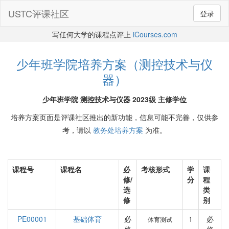
USTC评课社区
登录
写任何大学的课程点评上
iCourses.com
少年班学院培养方案（测控技术与仪
器）
少年班学院 测控技术与仪器 2023级 主修学位
培养方案页面是评课社区推出的新功能，信息可能不完善，仅供参
考，请以
教务处培养方案
为准。
课程号
课程名
必
考核形式
学
课
修/
分
程
选
类
修
别
PE00001
基础体育
必
1
必
体育测试