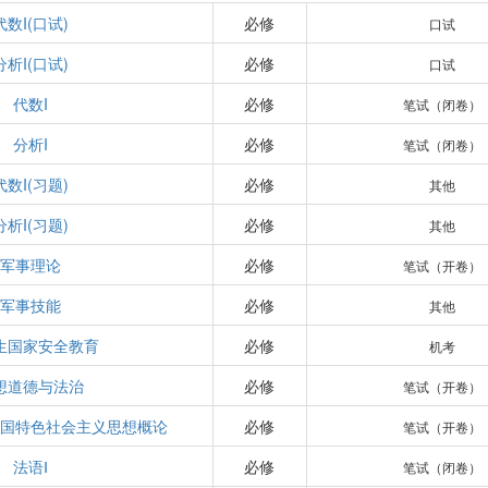
代数I(口试)
必修
口试
分析I(口试)
必修
口试
代数I
必修
笔试（闭卷）
分析I
必修
笔试（闭卷）
代数I(习题)
必修
其他
分析I(习题)
必修
其他
军事理论
必修
笔试（开卷）
军事技能
必修
其他
生国家安全教育
必修
机考
想道德与法治
必修
笔试（开卷）
中国特色社会主义思想概论
必修
笔试（开卷）
法语Ⅰ
必修
笔试（闭卷）