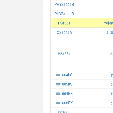
PHYS1001B
PHYS1002B
FS1001
“科
CS1001A
计
HS1531
001664KS
001665KS
001664EX
001665EX
001665