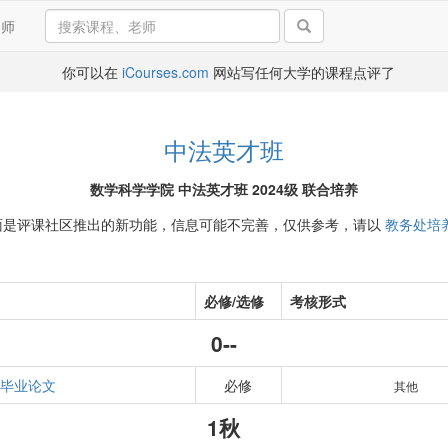
导师
你可以在
iCourses.com
网站写任何大学的课程点评了
中法英才班
数学科学学院 中法英才班 2024级 联合培养
面是评课社区推出的新功能，信息可能不完善，仅供参考，请以
教务处培
必修/选修
考核形式
0--
毕业论文
必修
其他
1秋