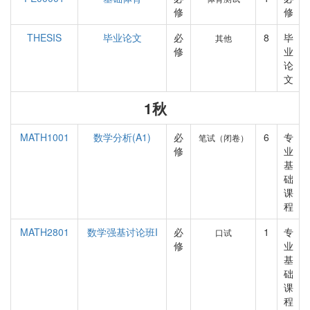
修
修
THESIS
毕业论文
必
8
毕
其他
修
业
论
文
1秋
MATH1001
数学分析(A1)
必
6
专
笔试（闭卷）
修
业
基
础
课
程
MATH2801
数学强基讨论班I
必
1
专
口试
修
业
基
础
课
程