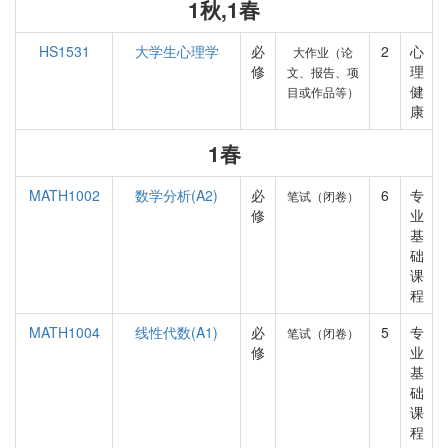
1秋,1春
HS1531
大学生心理学
必
2
心
大作业（论
修
理
文、报告、项
健
目或作品等）
康
1春
MATH1002
数学分析(A2)
必
6
专
笔试（闭卷）
修
业
基
础
课
程
MATH1004
线性代数(A1)
必
5
专
笔试（闭卷）
修
业
基
础
课
程