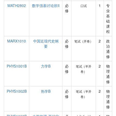
MATH2802
数学强基讨论班II
必
1
专
口试
修
业
基
础
课
程
MARX1010
中国近现代史纲
必
2
政
笔试（开卷）
要
修
治
通
修
PHYS1001B
力学B
必
2
物
笔试（半开
修
理
卷）
通
修
PHYS1002B
热学B
必
2
物
笔试（半开
修
理
卷）
通
修