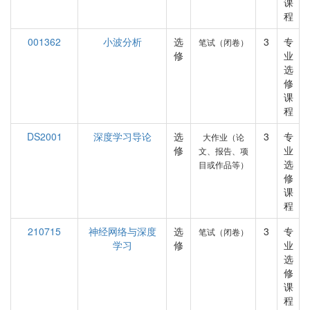
课
程
001362
小波分析
选
3
专
笔试（闭卷）
修
业
选
修
课
程
DS2001
深度学习导论
选
3
专
大作业（论
修
业
文、报告、项
选
目或作品等）
修
课
程
210715
神经网络与深度
选
3
专
笔试（闭卷）
学习
修
业
选
修
课
程