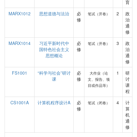
育
MARX1012
思想道德与法治
必
2
政
笔试（开卷）
修
治
通
修
MARX1014
习近平新时代中
必
3
政
笔试（开卷）
国特色社会主义
修
治
思想概论
通
修
FS1001
“科学与社会”研讨
必
1
研
大作业（论
课
修
讨
文、报告、项
课
目或作品等）
程
CS1001A
计算机程序设计A
必
4
计
笔试（闭卷）
修
算
机
通
修