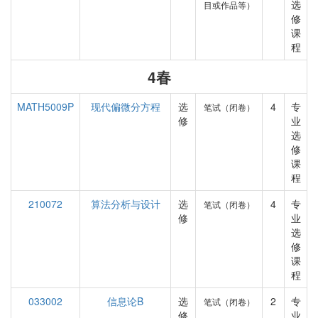
选
目或作品等）
修
课
程
4春
MATH5009P
现代偏微分方程
选
4
专
笔试（闭卷）
修
业
选
修
课
程
210072
算法分析与设计
选
4
专
笔试（闭卷）
修
业
选
修
课
程
033002
信息论B
选
2
专
笔试（闭卷）
修
业