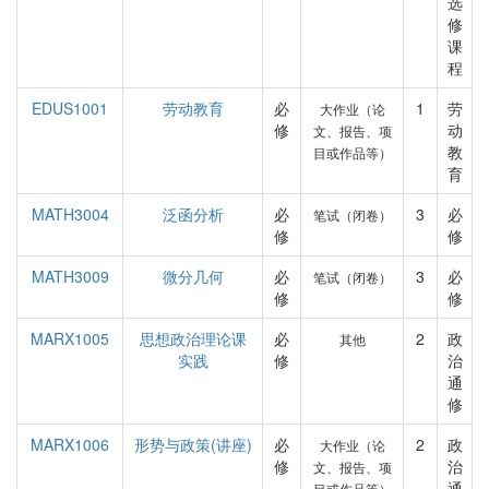
选
修
课
程
EDUS1001
劳动教育
必
1
劳
大作业（论
修
动
文、报告、项
教
目或作品等）
育
MATH3004
泛函分析
必
3
必
笔试（闭卷）
修
修
MATH3009
微分几何
必
3
必
笔试（闭卷）
修
修
MARX1005
思想政治理论课
必
2
政
其他
实践
修
治
通
修
MARX1006
形势与政策(讲座)
必
2
政
大作业（论
修
治
文、报告、项
通
目或作品等）