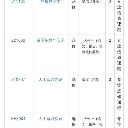
011185
网络算法学
选
3
专
笔试（开卷）
修
业
选
修
课
程
221002
量子信息与安全
选
2
专
大作业（论
修
业
文、报告、项
选
目或作品等）
修
课
程
210707
人工智能导论
选
3
专
笔试（闭卷）
修
业
选
修
课
程
EE3004
人工智能实践
选
1
专
大作业（论
修
业
文、报告、项