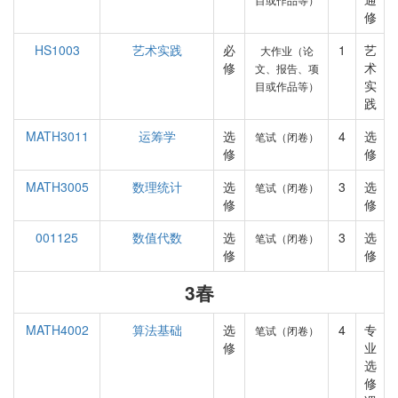
修
HS1003
艺术实践
必
1
艺
大作业（论
修
术
文、报告、项
实
目或作品等）
践
MATH3011
运筹学
选
4
选
笔试（闭卷）
修
修
MATH3005
数理统计
选
3
选
笔试（闭卷）
修
修
001125
数值代数
选
3
选
笔试（闭卷）
修
修
3春
MATH4002
算法基础
选
4
专
笔试（闭卷）
修
业
选
修