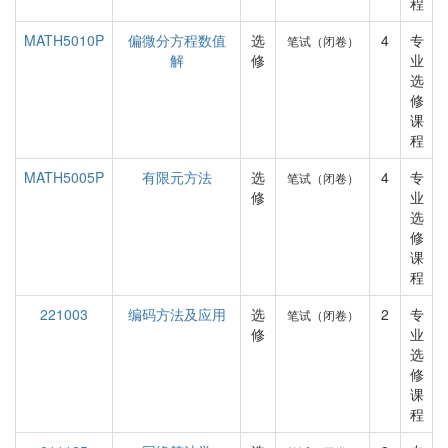
程
MATH5010P
偏微分方程数值
选
4
专
笔试（闭卷）
解
修
业
选
修
课
程
MATH5005P
有限元方法
选
4
专
笔试（闭卷）
修
业
选
修
课
程
221003
编码方法及应用
选
2
专
笔试（闭卷）
修
业
选
修
课
程