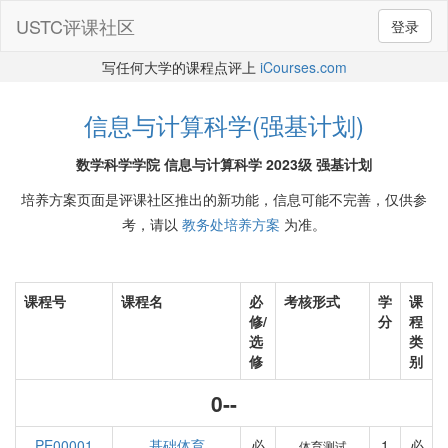
USTC评课社区
登录
写任何大学的课程点评上
iCourses.com
信息与计算科学(强基计划)
数学科学学院 信息与计算科学 2023级 强基计划
培养方案页面是评课社区推出的新功能，信息可能不完善，仅供参
考，请以
教务处培养方案
为准。
课程号
课程名
必
考核形式
学
课
修/
分
程
选
类
修
别
0--
PE00001
基础体育
必
1
必
体育测试