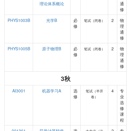
理论体系概论
通
修
PHYS1003B
光学B
必
2
物
笔试（闭卷）
修
理
通
修
PHYS1005B
原子物理B
必
2
物
笔试（闭卷）
修
理
通
修
3秋
AI3001
机器学习A
选
4
专
笔试（半开
修
业
卷）
选
修
课
程
001361
符号计算软件
选
2
专
大作业（论