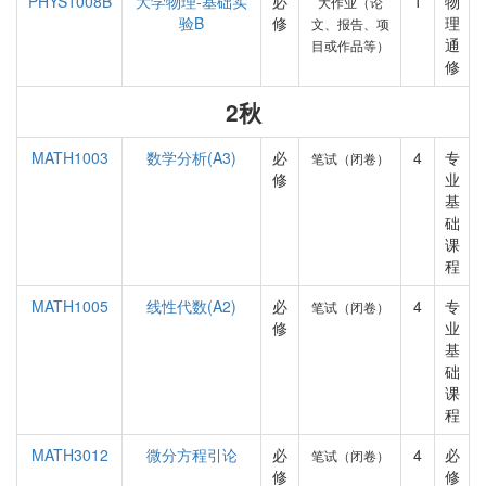
PHYS1008B
大学物理-基础实
必
1
物
大作业（论
验B
修
理
文、报告、项
通
目或作品等）
修
2秋
MATH1003
数学分析(A3)
必
4
专
笔试（闭卷）
修
业
基
础
课
程
MATH1005
线性代数(A2)
必
4
专
笔试（闭卷）
修
业
基
础
课
程
MATH3012
微分方程引论
必
4
必
笔试（闭卷）
修
修