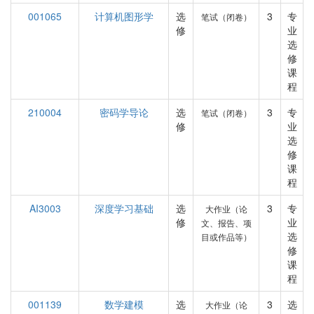
001065
计算机图形学
选
3
专
笔试（闭卷）
修
业
选
修
课
程
210004
密码学导论
选
3
专
笔试（闭卷）
修
业
选
修
课
程
AI3003
深度学习基础
选
3
专
大作业（论
修
业
文、报告、项
选
目或作品等）
修
课
程
001139
数学建模
选
3
选
大作业（论