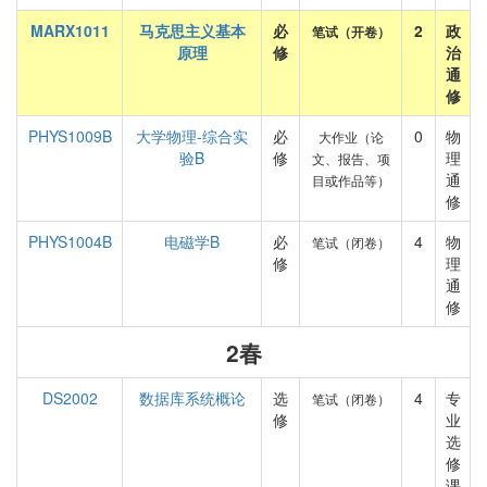
MARX1011
马克思主义基本
必
2
政
笔试（开卷）
原理
修
治
通
修
PHYS1009B
大学物理-综合实
必
0
物
大作业（论
验B
修
理
文、报告、项
通
目或作品等）
修
PHYS1004B
电磁学B
必
4
物
笔试（闭卷）
修
理
通
修
2春
DS2002
数据库系统概论
选
4
专
笔试（闭卷）
修
业
选
修
课