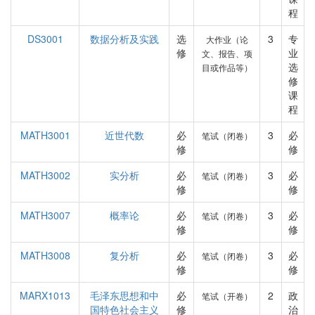
程
DS3001
数据分析及实践
选
3
专
大作业（论
修
业
文、报告、项
选
目或作品等）
修
课
程
MATH3001
近世代数
必
3
必
笔试（闭卷）
修
修
MATH3002
实分析
必
3
必
笔试（闭卷）
修
修
MATH3007
概率论
必
3
必
笔试（闭卷）
修
修
MATH3008
复分析
必
3
必
笔试（闭卷）
修
修
MARX1013
毛泽东思想和中
必
2
政
笔试（开卷）
国特色社会主义
修
治