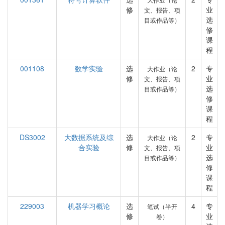
修
业
文、报告、项
选
目或作品等）
修
课
程
001108
数学实验
选
2
专
大作业（论
修
业
文、报告、项
选
目或作品等）
修
课
程
DS3002
大数据系统及综
选
2
专
大作业（论
合实验
修
业
文、报告、项
选
目或作品等）
修
课
程
229003
机器学习概论
选
4
专
笔试（半开
修
业
卷）