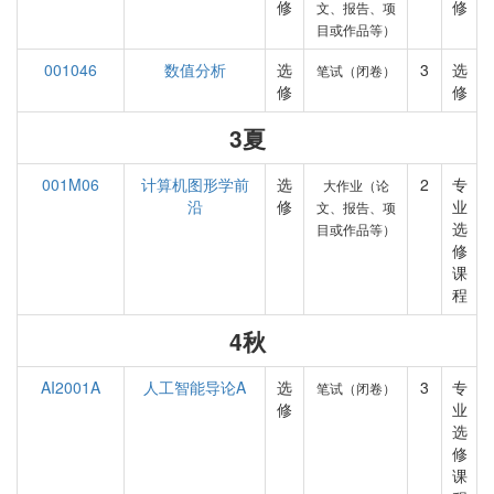
修
修
文、报告、项
目或作品等）
001046
数值分析
选
3
选
笔试（闭卷）
修
修
3夏
001M06
计算机图形学前
选
2
专
大作业（论
沿
修
业
文、报告、项
选
目或作品等）
修
课
程
4秋
AI2001A
人工智能导论A
选
3
专
笔试（闭卷）
修
业
选
修
课