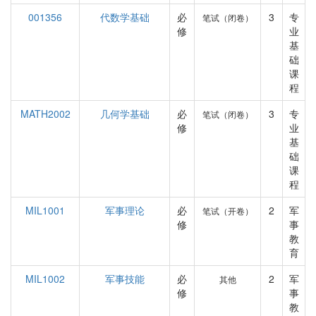
001356
代数学基础
必
3
专
笔试（闭卷）
修
业
基
础
课
程
MATH2002
几何学基础
必
3
专
笔试（闭卷）
修
业
基
础
课
程
MIL1001
军事理论
必
2
军
笔试（开卷）
修
事
教
育
MIL1002
军事技能
必
2
军
其他
修
事
教