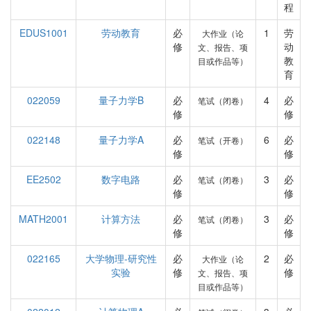
程
EDUS1001
劳动教育
必
1
劳
大作业（论
修
动
文、报告、项
教
目或作品等）
育
022059
量子力学B
必
4
必
笔试（闭卷）
修
修
022148
量子力学A
必
6
必
笔试（开卷）
修
修
EE2502
数字电路
必
3
必
笔试（闭卷）
修
修
MATH2001
计算方法
必
3
必
笔试（闭卷）
修
修
022165
大学物理-研究性
必
2
必
大作业（论
实验
修
修
文、报告、项
目或作品等）