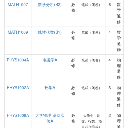
MATH1007
数学分析(B2)
必
6
数
笔试（闭卷）
修
学
通
修
MATH1009
线性代数(B1)
必
4
数
笔试（闭卷）
修
学
通
修
PHYS1004A
电磁学A
必
4
物
笔试（闭卷）
修
理
通
修
PHYS1002A
热学A
必
3
物
笔试（闭卷）
修
理
通
修
PHYS1008A
大学物理-基础实
必
2
物
大作业（论
验A
修
理
文、报告、项
通
目或作品等）