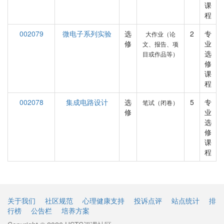
课
程
002079
微电子系列实验
选
2
专
大作业（论
修
业
文、报告、项
选
目或作品等）
修
课
程
002078
集成电路设计
选
5
专
笔试（闭卷）
修
业
选
修
课
程
关于我们
社区规范
心理健康支持
投诉点评
站点统计
排
行榜
公告栏
培养方案