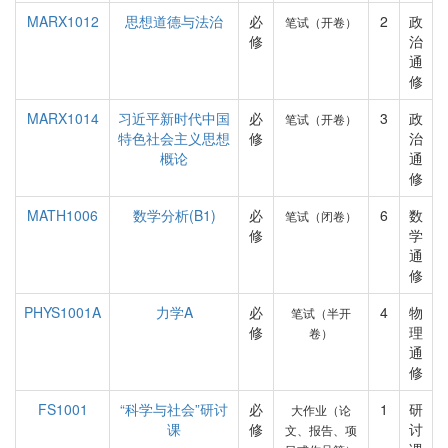
MARX1012
思想道德与法治
必
2
政
笔试（开卷）
修
治
通
修
MARX1014
习近平新时代中国
必
3
政
笔试（开卷）
特色社会主义思想
修
治
概论
通
修
MATH1006
数学分析(B1)
必
6
数
笔试（闭卷）
修
学
通
修
PHYS1001A
力学A
必
4
物
笔试（半开
修
理
卷）
通
修
FS1001
“科学与社会”研讨
必
1
研
大作业（论
课
修
讨
文、报告、项