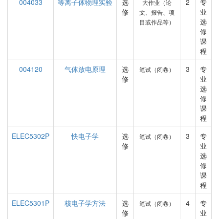
004033
等离子体物理实验
选
2
专
大作业（论
修
业
文、报告、项
选
目或作品等）
修
课
程
004120
气体放电原理
选
3
专
笔试（闭卷）
修
业
选
修
课
程
ELEC5302P
快电子学
选
3
专
笔试（闭卷）
修
业
选
修
课
程
ELEC5301P
核电子学方法
选
4
专
笔试（闭卷）
修
业