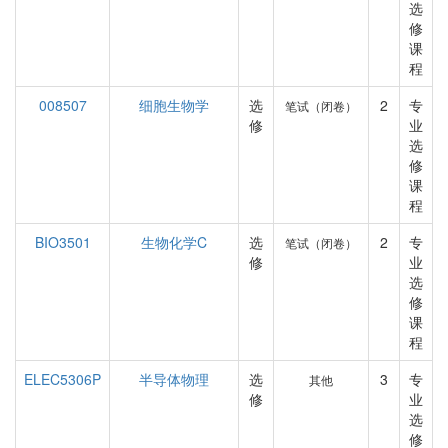
选
修
课
程
008507
细胞生物学
选
2
专
笔试（闭卷）
修
业
选
修
课
程
BIO3501
生物化学C
选
2
专
笔试（闭卷）
修
业
选
修
课
程
ELEC5306P
半导体物理
选
3
专
其他
修
业
选
修