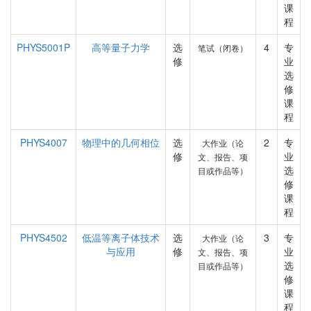
课
程
PHYS5001P
高等量子力学
选
4
专
笔试（闭卷）
修
业
选
修
课
程
PHYS4007
物理中的几何相位
选
2
专
大作业（论
修
业
文、报告、项
选
目或作品等）
修
课
程
PHYS4502
低温等离子体技术
选
3
专
大作业（论
与应用
修
业
文、报告、项
选
目或作品等）
修
课
程