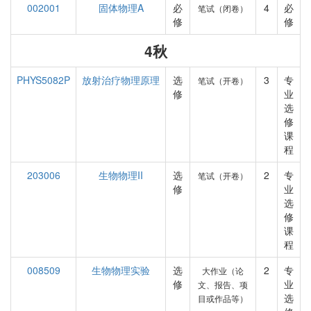
002001
固体物理A
必
4
必
笔试（闭卷）
修
修
4秋
PHYS5082P
放射治疗物理原理
选
3
专
笔试（开卷）
修
业
选
修
课
程
203006
生物物理II
选
2
专
笔试（开卷）
修
业
选
修
课
程
008509
生物物理实验
选
2
专
大作业（论
修
业
文、报告、项
选
目或作品等）