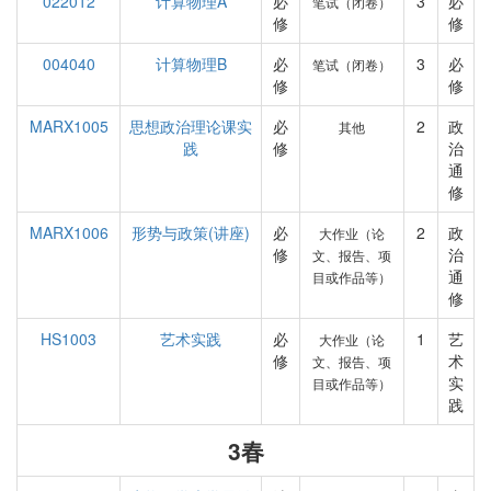
022012
计算物理A
必
3
必
笔试（闭卷）
修
修
004040
计算物理B
必
3
必
笔试（闭卷）
修
修
MARX1005
思想政治理论课实
必
2
政
其他
践
修
治
通
修
MARX1006
形势与政策(讲座)
必
2
政
大作业（论
修
治
文、报告、项
通
目或作品等）
修
HS1003
艺术实践
必
1
艺
大作业（论
修
术
文、报告、项
实
目或作品等）
践
3春