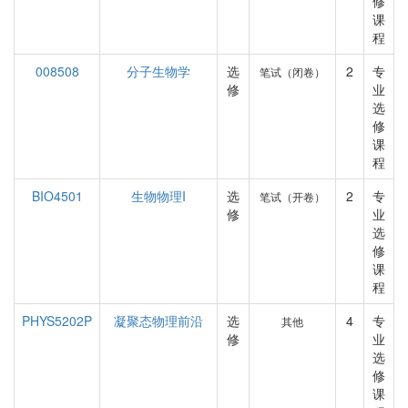
修
课
程
008508
分子生物学
选
2
专
笔试（闭卷）
修
业
选
修
课
程
BIO4501
生物物理I
选
2
专
笔试（开卷）
修
业
选
修
课
程
PHYS5202P
凝聚态物理前沿
选
4
专
其他
修
业
选
修
课