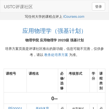
USTC评课社区
登录
写任何大学的课程点评上
iCourses.com
应用物理学（强基计划）
物理学院 应用物理学 2023级 强基计划
培养方案页面是评课社区推出的新功能，信息可能不完善，仅供参
考，请以
教务处培养方案
为准。
课程号
课程名
必
考核形式
学
课
修/
分
程
选
类
修
别
0--
PE00001
基础体育
必
1
必
体育测试