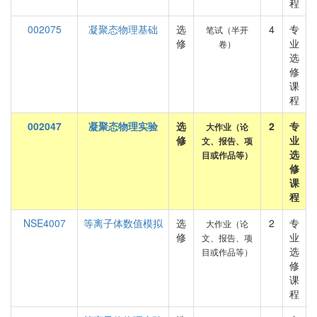
程
002075
凝聚态物理基础
选
4
专
笔试（半开
修
业
卷）
选
修
课
程
002047
凝聚态物理实验
选
2
专
大作业（论
修
业
文、报告、项
选
目或作品等）
修
课
程
NSE4007
等离子体数值模拟
选
2
专
大作业（论
修
业
文、报告、项
选
目或作品等）
修
课
程