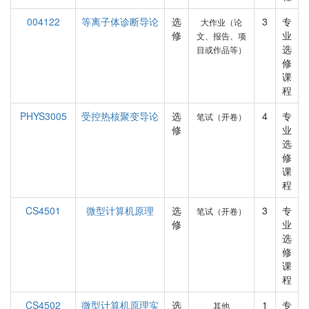
004122
等离子体诊断导论
选
3
专
大作业（论
修
业
文、报告、项
选
目或作品等）
修
课
程
PHYS3005
受控热核聚变导论
选
4
专
笔试（开卷）
修
业
选
修
课
程
CS4501
微型计算机原理
选
3
专
笔试（开卷）
修
业
选
修
课
程
CS4502
微型计算机原理实
选
1
专
其他