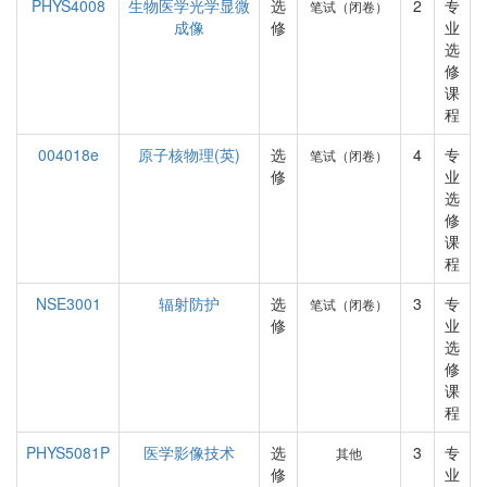
PHYS4008
生物医学光学显微
选
2
专
笔试（闭卷）
成像
修
业
选
修
课
程
004018e
原子核物理(英)
选
4
专
笔试（闭卷）
修
业
选
修
课
程
NSE3001
辐射防护
选
3
专
笔试（闭卷）
修
业
选
修
课
程
PHYS5081P
医学影像技术
选
3
专
其他
修
业