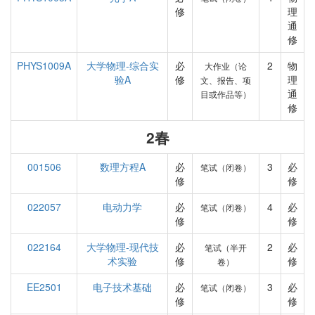
修
理
通
修
PHYS1009A
大学物理-综合实
必
2
物
大作业（论
验A
修
理
文、报告、项
通
目或作品等）
修
2春
001506
数理方程A
必
3
必
笔试（闭卷）
修
修
022057
电动力学
必
4
必
笔试（闭卷）
修
修
022164
大学物理-现代技
必
2
必
笔试（半开
术实验
修
修
卷）
EE2501
电子技术基础
必
3
必
笔试（闭卷）
修
修