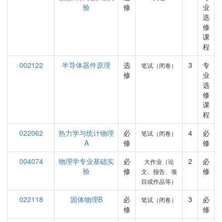
验
修
业
选
修
课
程
002122
半导体器件原理
选
3
专
笔试（闭卷）
修
业
选
修
课
程
022062
热力学与统计物理
必
4
必
笔试（闭卷）
A
修
修
004074
物理学专业基础实
必
2
必
大作业（论
验
修
修
文、报告、项
目或作品等）
022118
固体物理B
必
3
必
笔试（闭卷）
修
修