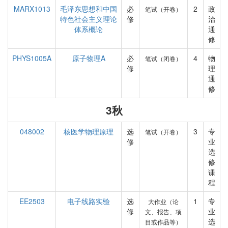
MARX1013
毛泽东思想和中国
必
2
政
笔试（开卷）
特色社会主义理论
修
治
体系概论
通
修
PHYS1005A
原子物理A
必
4
物
笔试（闭卷）
修
理
通
修
3秋
048002
核医学物理原理
选
3
专
笔试（开卷）
修
业
选
修
课
程
EE2503
电子线路实验
选
1
专
大作业（论
修
业
文、报告、项
选
目或作品等）