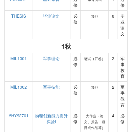
修
修
THESIS
毕业论文
必
8
毕
其他
修
业
论
文
1秋
MIL1001
军事理论
必
2
军
笔试（开卷）
修
事
教
育
MIL1002
军事技能
必
2
军
其他
修
事
教
育
PHYS2701
物理创新能力提升
必
4
必
大作业（论
实验I
修
修
文、报告、项
目或作品等）