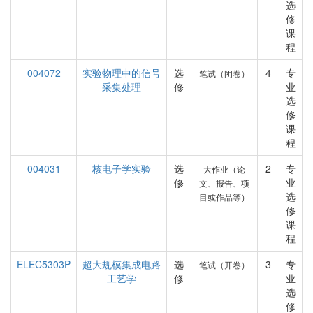
选
修
课
程
004072
实验物理中的信号
选
4
专
笔试（闭卷）
采集处理
修
业
选
修
课
程
004031
核电子学实验
选
2
专
大作业（论
修
业
文、报告、项
选
目或作品等）
修
课
程
ELEC5303P
超大规模集成电路
选
3
专
笔试（开卷）
工艺学
修
业
选
修