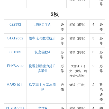
修
2秋
022392
理论力学A
必
4
必
笔试（闭卷）
修
修
STAT2002
概率论与数理统计
必
3
必
笔试（闭卷）
修
修
001505
复变函数A
必
3
必
笔试（闭卷）
修
修
PHYS2702
物理创新能力提升
必
2
必
大作业（论
实验II
修
修
文、报告、项
目或作品等）
MARX1011
马克思主义基本原
必
2
政
笔试（开卷）
理
修
治
通
修
PHYS1003A
光学A
必
4
物
笔试（闭卷）