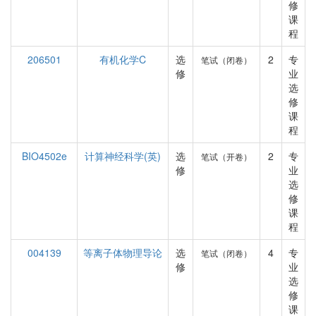
修
课
程
206501
有机化学C
选
2
专
笔试（闭卷）
修
业
选
修
课
程
BIO4502e
计算神经科学(英)
选
2
专
笔试（开卷）
修
业
选
修
课
程
004139
等离子体物理导论
选
4
专
笔试（闭卷）
修
业
选
修
课