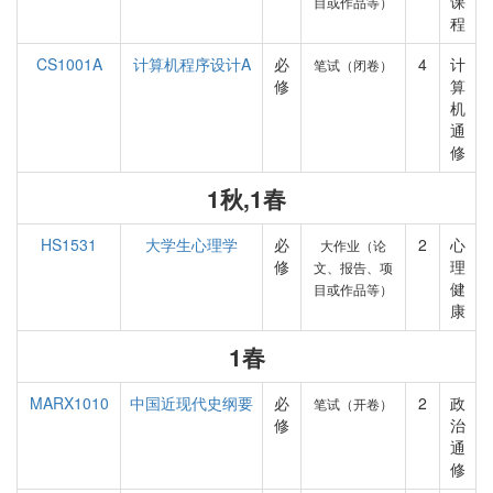
课
目或作品等）
程
CS1001A
计算机程序设计A
必
4
计
笔试（闭卷）
修
算
机
通
修
1秋,1春
HS1531
大学生心理学
必
2
心
大作业（论
修
理
文、报告、项
健
目或作品等）
康
1春
MARX1010
中国近现代史纲要
必
2
政
笔试（开卷）
修
治
通
修