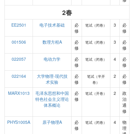
2春
EE2501
电子技术基础
必
3
必
笔试（闭卷）
修
修
001506
数理方程A
必
3
必
笔试（闭卷）
修
修
022057
电动力学
必
4
必
笔试（闭卷）
修
修
022164
大学物理-现代技
必
2
必
笔试（半开
术实验
修
修
卷）
MARX1013
毛泽东思想和中国
必
2
政
笔试（开卷）
特色社会主义理论
修
治
体系概论
通
修
PHYS1005A
原子物理A
必
4
物
笔试（闭卷）
修
理