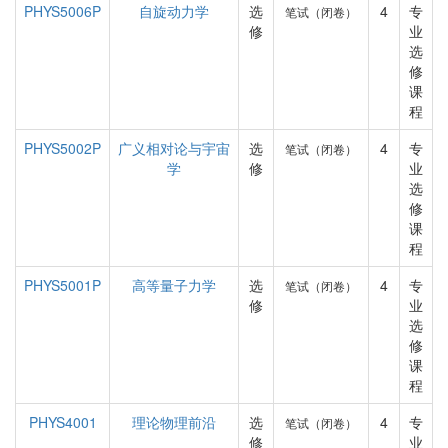
PHYS5006P
自旋动力学
选
4
专
笔试（闭卷）
修
业
选
修
课
程
PHYS5002P
广义相对论与宇宙
选
4
专
笔试（闭卷）
学
修
业
选
修
课
程
PHYS5001P
高等量子力学
选
4
专
笔试（闭卷）
修
业
选
修
课
程
PHYS4001
理论物理前沿
选
4
专
笔试（闭卷）
修
业