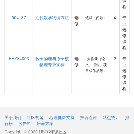
课
程
004137
近代数学物理方法
选
4
专
笔试（闭卷）
修
业
选
修
课
程
PHYS4003
粒子物理与原子核
选
2
专
大作业（论
物理专业实验
修
业
文、报告、项
选
目或作品等）
修
课
程
关于我们
社区规范
心理健康支持
投诉点评
站点统计
排
行榜
公告栏
培养方案
Copyright © 2026 USTC评课社区