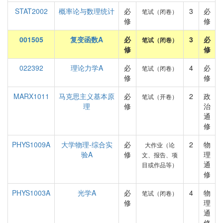
STAT2002
概率论与数理统计
必
3
必
笔试（闭卷）
修
修
001505
复变函数A
必
3
必
笔试（闭卷）
修
修
022392
理论力学A
必
4
必
笔试（闭卷）
修
修
MARX1011
马克思主义基本原
必
2
政
笔试（开卷）
理
修
治
通
修
PHYS1009A
大学物理-综合实
必
2
物
大作业（论
验A
修
理
文、报告、项
通
目或作品等）
修
PHYS1003A
光学A
必
4
物
笔试（闭卷）
修
理
通
修