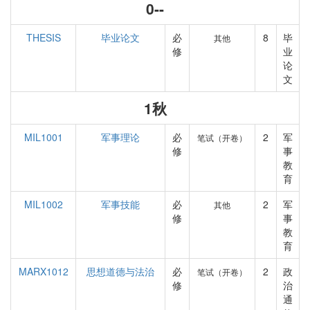
0--
THESIS
毕业论文
必
8
毕
其他
修
业
论
文
1秋
MIL1001
军事理论
必
2
军
笔试（开卷）
修
事
教
育
MIL1002
军事技能
必
2
军
其他
修
事
教
育
MARX1012
思想道德与法治
必
2
政
笔试（开卷）
修
治
通