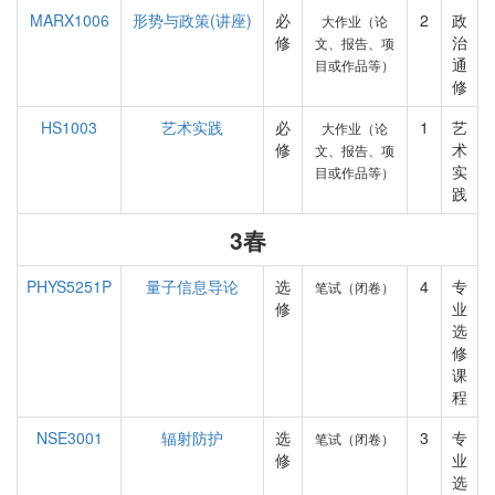
MARX1006
形势与政策(讲座)
必
2
政
大作业（论
修
治
文、报告、项
通
目或作品等）
修
HS1003
艺术实践
必
1
艺
大作业（论
修
术
文、报告、项
实
目或作品等）
践
3春
PHYS5251P
量子信息导论
选
4
专
笔试（闭卷）
修
业
选
修
课
程
NSE3001
辐射防护
选
3
专
笔试（闭卷）
修
业
选