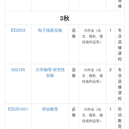
通
修
3秋
EE2503
电子线路实验
选
1
专
大作业（论
修
业
文、报告、项
选
目或作品等）
修
课
程
022165
大学物理-研究性
选
2
专
大作业（论
实验
修
业
文、报告、项
选
目或作品等）
修
课
程
EDUS1001
劳动教育
必
1
劳
大作业（论
修
动
文、报告、项
教
目或作品等）
育