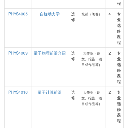
程
PHYS4005
自旋动力学
选
4
专
笔试（闭卷）
修
业
选
修
课
程
PHYS4009
量子物理前沿介绍
选
2
专
大作业（论
修
业
文、报告、项
选
目或作品等）
修
课
程
PHYS4010
量子计算前沿
选
2
专
大作业（论
修
业
文、报告、项
选
目或作品等）
修
课
程