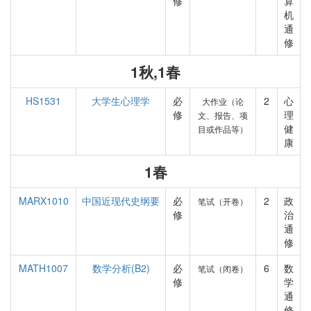
修
算
机
通
修
1秋,1春
HS1531
大学生心理学
必
2
心
大作业（论
修
理
文、报告、项
健
目或作品等）
康
1春
MARX1010
中国近现代史纲要
必
2
政
笔试（开卷）
修
治
通
修
MATH1007
数学分析(B2)
必
6
数
笔试（闭卷）
修
学
通
修