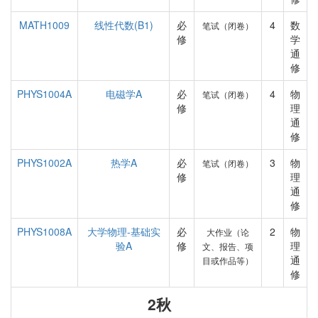
MATH1009
线性代数(B1)
必
4
数
笔试（闭卷）
修
学
通
修
PHYS1004A
电磁学A
必
4
物
笔试（闭卷）
修
理
通
修
PHYS1002A
热学A
必
3
物
笔试（闭卷）
修
理
通
修
PHYS1008A
大学物理-基础实
必
2
物
大作业（论
验A
修
理
文、报告、项
通
目或作品等）
修
2秋