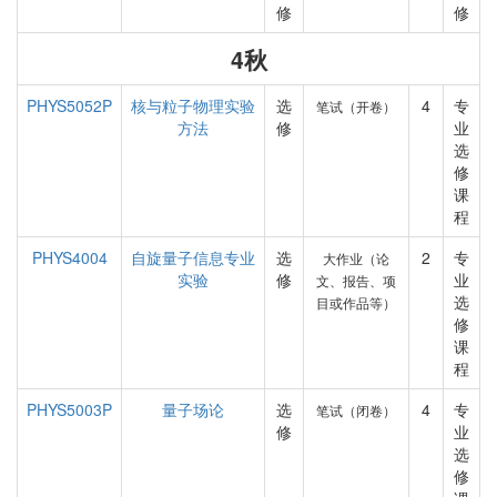
修
修
4秋
PHYS5052P
核与粒子物理实验
选
4
专
笔试（开卷）
方法
修
业
选
修
课
程
PHYS4004
自旋量子信息专业
选
2
专
大作业（论
实验
修
业
文、报告、项
选
目或作品等）
修
课
程
PHYS5003P
量子场论
选
4
专
笔试（闭卷）
修
业
选
修