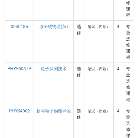
修
课
程
004018e
原子核物理(英)
选
4
专
笔试（闭卷）
修
业
选
修
课
程
PHYS5051P
粒子探测技术
选
4
专
笔试（闭卷）
修
业
选
修
课
程
PHYS4002
核与粒子物理导论
选
4
专
笔试（闭卷）
修
业
选
修
课