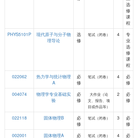
选
修
课
程
PHYS5101P
现代原子与分子物
选
4
专
笔试（闭卷）
理导论
修
业
选
修
课
程
022062
热力学与统计物理
必
4
必
笔试（闭卷）
A
修
修
004074
物理学专业基础实
必
2
必
大作业（论
验
修
修
文、报告、项
目或作品等）
022118
固体物理B
必
3
必
笔试（闭卷）
修
修
002001
固体物理A
必
4
必
笔试（闭卷）