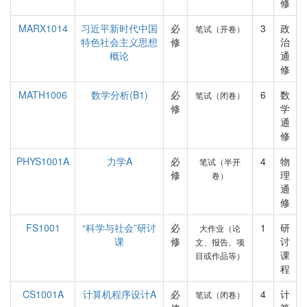
修
MARX1014
习近平新时代中国
必
3
政
笔试（开卷）
特色社会主义思想
修
治
概论
通
修
MATH1006
数学分析(B1)
必
6
数
笔试（闭卷）
修
学
通
修
PHYS1001A
力学A
必
4
物
笔试（半开
修
理
卷）
通
修
FS1001
“科学与社会”研讨
必
1
研
大作业（论
课
修
讨
文、报告、项
课
目或作品等）
程
CS1001A
计算机程序设计A
必
4
计
笔试（闭卷）