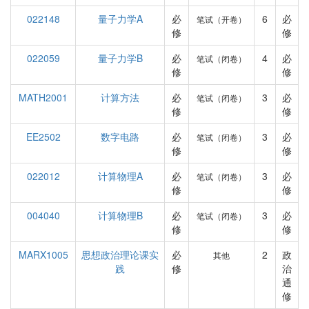
022148
量子力学A
必
6
必
笔试（开卷）
修
修
022059
量子力学B
必
4
必
笔试（闭卷）
修
修
MATH2001
计算方法
必
3
必
笔试（闭卷）
修
修
EE2502
数字电路
必
3
必
笔试（闭卷）
修
修
022012
计算物理A
必
3
必
笔试（闭卷）
修
修
004040
计算物理B
必
3
必
笔试（闭卷）
修
修
MARX1005
思想政治理论课实
必
2
政
其他
践
修
治
通
修