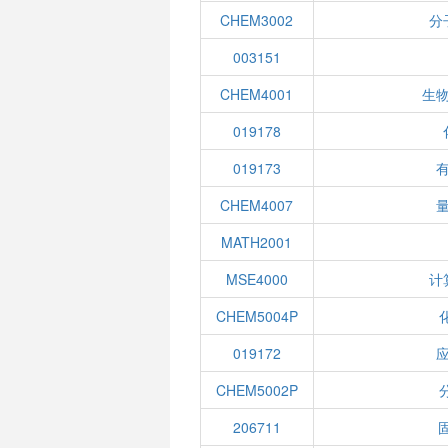
CHEM3002
分
003151
CHEM4001
生
019178
019173
CHEM4007
MATH2001
MSE4000
计
CHEM5004P
019172
CHEM5002P
206711