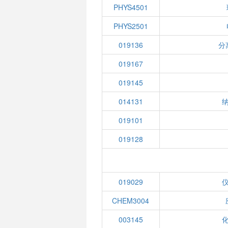
PHYS4501
PHYS2501
019136
分
019167
019145
014131
019101
019128
019029
CHEM3004
003145