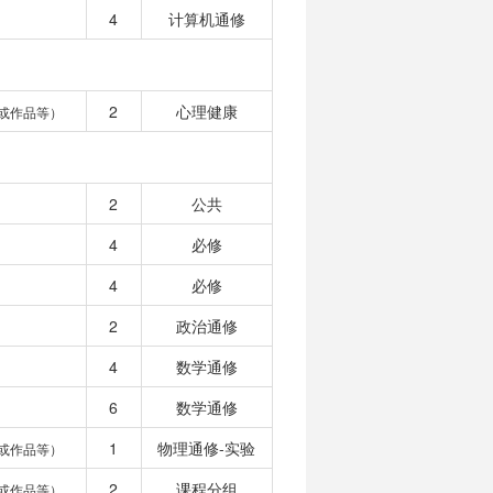
4
计算机通修
2
心理健康
或作品等）
2
公共
4
必修
4
必修
2
政治通修
4
数学通修
6
数学通修
1
物理通修-实验
或作品等）
2
课程分组
或作品等）