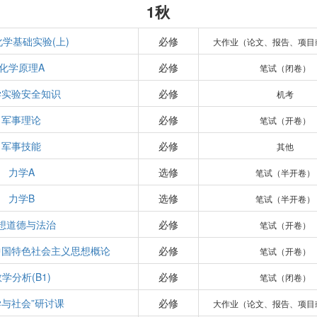
1秋
学基础实验(上)
必修
大作业（论文、报告、项目
化学原理A
必修
笔试（闭卷）
学实验安全知识
必修
机考
军事理论
必修
笔试（开卷）
军事技能
必修
其他
力学A
选修
笔试（半开卷）
力学B
选修
笔试（半开卷）
想道德与法治
必修
笔试（开卷）
中国特色社会主义思想概论
必修
笔试（开卷）
学分析(B1)
必修
笔试（闭卷）
学与社会”研讨课
必修
大作业（论文、报告、项目