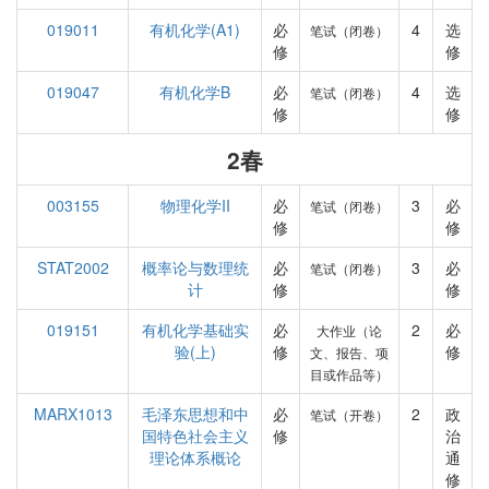
019011
有机化学(A1)
必
4
选
笔试（闭卷）
修
修
019047
有机化学B
必
4
选
笔试（闭卷）
修
修
2春
003155
物理化学II
必
3
必
笔试（闭卷）
修
修
STAT2002
概率论与数理统
必
3
必
笔试（闭卷）
计
修
修
019151
有机化学基础实
必
2
必
大作业（论
验(上)
修
修
文、报告、项
目或作品等）
MARX1013
毛泽东思想和中
必
2
政
笔试（开卷）
国特色社会主义
修
治
理论体系概论
通
修