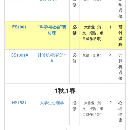
修
学
通
修
FS1001
“科学与社会”研
必
1
研
大作业（论
讨课
修
讨
文、报告、项
课
目或作品等）
程
CS1001A
计算机程序设计
必
4
计
笔试（闭卷）
A
修
算
机
通
修
1秋,1春
HS1531
大学生心理学
必
2
心
大作业（论
修
理
文、报告、项
健
目或作品等）
康