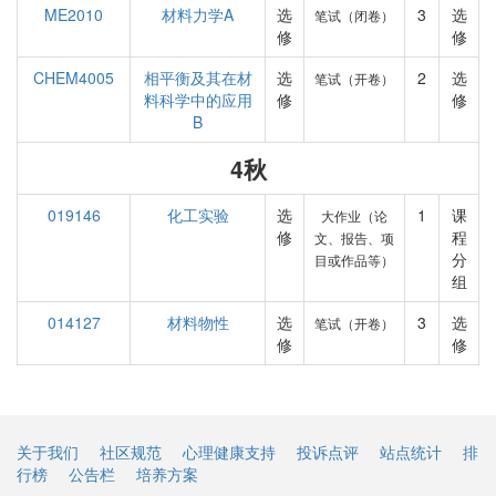
ME2010
材料力学A
选
3
选
笔试（闭卷）
修
修
CHEM4005
相平衡及其在材
选
2
选
笔试（开卷）
料科学中的应用
修
修
B
4秋
019146
化工实验
选
1
课
大作业（论
修
程
文、报告、项
分
目或作品等）
组
014127
材料物性
选
3
选
笔试（开卷）
修
修
关于我们
社区规范
心理健康支持
投诉点评
站点统计
排
行榜
公告栏
培养方案