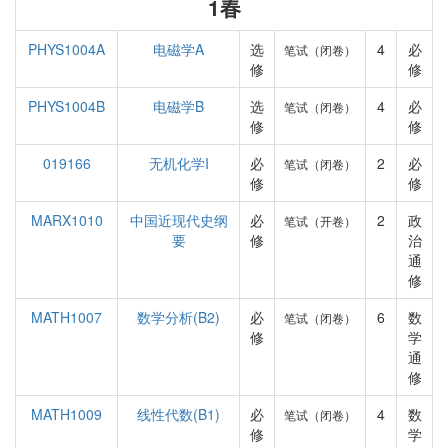
1春
PHYS1004A
电磁学A
选
4
必
笔试（闭卷）
修
修
PHYS1004B
电磁学B
选
4
必
笔试（闭卷）
修
修
019166
无机化学I
必
2
必
笔试（闭卷）
修
修
MARX1010
中国近现代史纲
必
2
政
笔试（开卷）
要
修
治
通
修
MATH1007
数学分析(B2)
必
6
数
笔试（闭卷）
修
学
通
修
MATH1009
线性代数(B1)
必
4
数
笔试（闭卷）
修
学