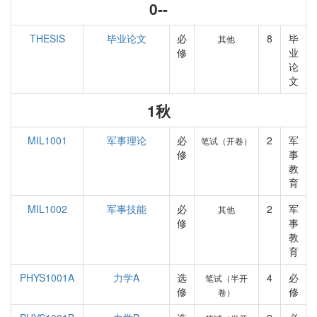
0--
THESIS
毕业论文
必
8
毕
其他
修
业
论
文
1秋
MIL1001
军事理论
必
2
军
笔试（开卷）
修
事
教
育
MIL1002
军事技能
必
2
军
其他
修
事
教
育
PHYS1001A
力学A
选
4
必
笔试（半开
修
修
卷）