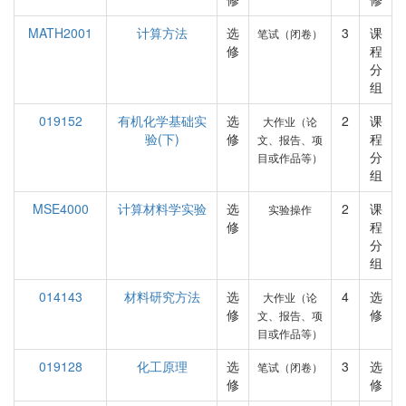
MATH2001
计算方法
选
3
课
笔试（闭卷）
修
程
分
组
019152
有机化学基础实
选
2
课
大作业（论
验(下)
修
程
文、报告、项
分
目或作品等）
组
MSE4000
计算材料学实验
选
2
课
实验操作
修
程
分
组
014143
材料研究方法
选
4
选
大作业（论
修
修
文、报告、项
目或作品等）
019128
化工原理
选
3
选
笔试（闭卷）
修
修