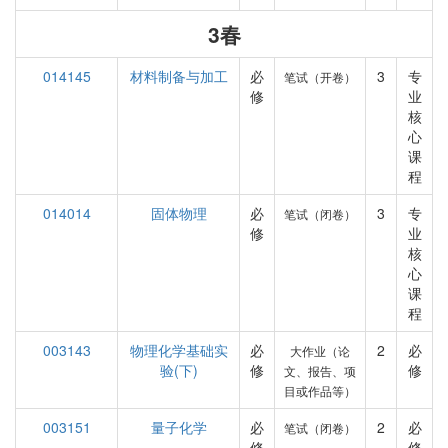
3春
014145
材料制备与加工
必
3
专
笔试（开卷）
修
业
核
心
课
程
014014
固体物理
必
3
专
笔试（闭卷）
修
业
核
心
课
程
003143
物理化学基础实
必
2
必
大作业（论
验(下)
修
修
文、报告、项
目或作品等）
003151
量子化学
必
2
必
笔试（闭卷）
修
修