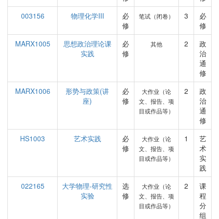
003156
物理化学III
必
3
必
笔试（闭卷）
修
修
MARX1005
思想政治理论课
必
2
政
其他
实践
修
治
通
修
MARX1006
形势与政策(讲
必
2
政
大作业（论
座)
修
治
文、报告、项
通
目或作品等）
修
HS1003
艺术实践
必
1
艺
大作业（论
修
术
文、报告、项
实
目或作品等）
践
022165
大学物理-研究性
选
2
课
大作业（论
实验
修
程
文、报告、项
分
目或作品等）
组