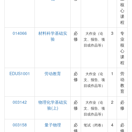
核
心
课
程
014066
材料科学基础实
必
3
专
大作业（论
验
修
业
文、报告、项
核
目或作品等）
心
课
程
EDUS1001
劳动教育
必
1
劳
大作业（论
修
动
文、报告、项
教
目或作品等）
育
003142
物理化学基础实
必
2
必
大作业（论
验(上)
修
修
文、报告、项
目或作品等）
003158
量子物理
必
4
必
笔试（闭卷）
修
修