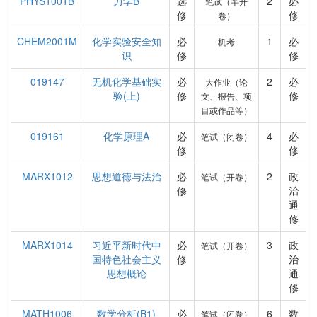
PHYS1001B
力学B
选
2
必
笔试（半开
修
修
卷）
CHEM2001M
化学实验安全知
必
1
必
机考
识
修
修
019147
无机化学基础实
必
2
必
大作业（论
验(上)
修
修
文、报告、项
目或作品等）
019161
化学原理A
必
4
必
笔试（闭卷）
修
修
MARX1012
思想道德与法治
必
2
政
笔试（开卷）
修
治
通
修
MARX1014
习近平新时代中
必
3
政
笔试（开卷）
国特色社会主义
修
治
思想概论
通
修
MATH1006
数学分析(B1)
必
6
数
笔试（闭卷）