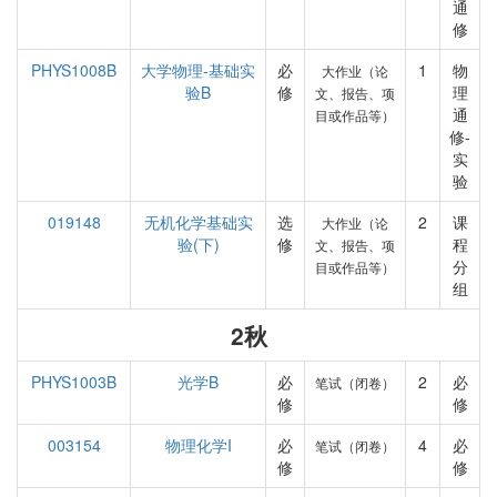
通
修
PHYS1008B
大学物理-基础实
必
1
物
大作业（论
验B
修
理
文、报告、项
通
目或作品等）
修-
实
验
019148
无机化学基础实
选
2
课
大作业（论
验(下)
修
程
文、报告、项
分
目或作品等）
组
2秋
PHYS1003B
光学B
必
2
必
笔试（闭卷）
修
修
003154
物理化学I
必
4
必
笔试（闭卷）
修
修