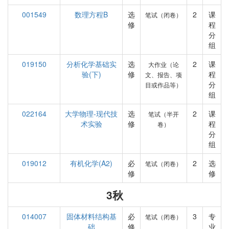
001549
数理方程B
选
2
课
笔试（闭卷）
修
程
分
组
019150
分析化学基础实
选
2
课
大作业（论
验(下)
修
程
文、报告、项
分
目或作品等）
组
022164
大学物理-现代技
选
2
课
笔试（半开
术实验
修
程
卷）
分
组
019012
有机化学(A2)
必
2
选
笔试（闭卷）
修
修
3秋
014007
固体材料结构基
必
3
专
笔试（闭卷）
础
修
业