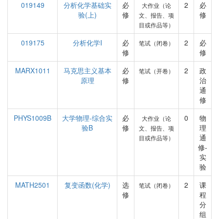
019149
分析化学基础实
必
2
必
大作业（论
验(上)
修
修
文、报告、项
目或作品等）
019175
分析化学I
必
2
必
笔试（闭卷）
修
修
MARX1011
马克思主义基本
必
2
政
笔试（开卷）
原理
修
治
通
修
PHYS1009B
大学物理-综合实
必
0
物
大作业（论
验B
修
理
文、报告、项
通
目或作品等）
修-
实
验
MATH2501
复变函数(化学)
选
2
课
笔试（闭卷）
修
程
分
组