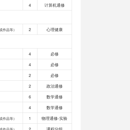
4
计算机通修
2
心理健康
或作品等）
4
必修
4
必修
2
必修
2
政治通修
6
数学通修
4
数学通修
1
物理通修-实验
或作品等）
2
课程分组
或作品等）