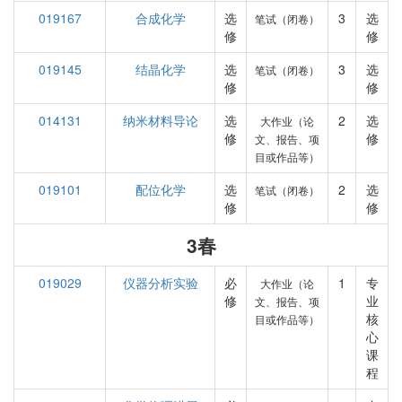
019167
合成化学
选
3
选
笔试（闭卷）
修
修
019145
结晶化学
选
3
选
笔试（闭卷）
修
修
014131
纳米材料导论
选
2
选
大作业（论
修
修
文、报告、项
目或作品等）
019101
配位化学
选
2
选
笔试（闭卷）
修
修
3春
019029
仪器分析实验
必
1
专
大作业（论
修
业
文、报告、项
核
目或作品等）
心
课
程