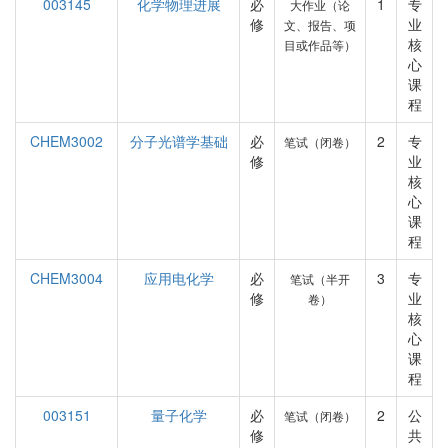
003145
化学物理进展
必
1
专
大作业（论
修
业
文、报告、项
核
目或作品等）
心
课
程
CHEM3002
分子光谱学基础
必
2
专
笔试（闭卷）
修
业
核
心
课
程
CHEM3004
应用电化学
必
3
专
笔试（半开
修
业
卷）
核
心
课
程
003151
量子化学
必
2
公
笔试（闭卷）
修
共