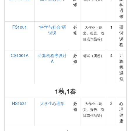
修
学
通
修
FS1001
“科学与社会”研
必
1
研
大作业（论
讨课
修
讨
文、报告、项
课
目或作品等）
程
CS1001A
计算机程序设计
必
4
计
笔试（闭卷）
A
修
算
机
通
修
1秋,1春
HS1531
大学生心理学
必
2
心
大作业（论
修
理
文、报告、项
健
目或作品等）
康