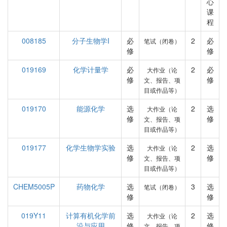
心
课
程
008185
分子生物学I
必
2
必
笔试（闭卷）
修
修
019169
化学计量学
必
2
必
大作业（论
修
修
文、报告、项
目或作品等）
019170
能源化学
选
2
选
大作业（论
修
修
文、报告、项
目或作品等）
019177
化学生物学实验
选
2
选
大作业（论
修
修
文、报告、项
目或作品等）
CHEM5005P
药物化学
选
3
选
笔试（闭卷）
修
修
019Y11
计算有机化学前
选
2
选
大作业（论
沿与应用
修
修
文、报告、项