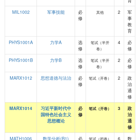
育
MIL1002
军事技能
必
2
军
其他
修
事
教
育
PHYS1001A
力学A
选
4
必
笔试（半开
修
修
卷）
PHYS1001B
力学B
选
2
必
笔试（半开
修
修
卷）
MARX1012
思想道德与法治
必
2
政
笔试（开卷）
修
治
通
修
MARX1014
习近平新时代中
必
3
政
笔试（开卷）
国特色社会主义
修
治
思想概论
通
修
MATH1006
数学分析(B1)
必
6
数
笔试（闭卷）