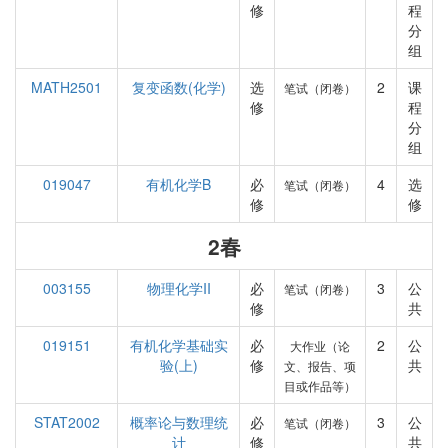
修
程
分
组
MATH2501
复变函数(化学)
选
2
课
笔试（闭卷）
修
程
分
组
019047
有机化学B
必
4
选
笔试（闭卷）
修
修
2春
003155
物理化学II
必
3
公
笔试（闭卷）
修
共
019151
有机化学基础实
必
2
公
大作业（论
验(上)
修
共
文、报告、项
目或作品等）
STAT2002
概率论与数理统
必
3
公
笔试（闭卷）
计
修
共