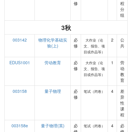
修
程
分
组
3秋
003142
物理化学基础实
必
2
公
大作业（论
验(上)
修
共
文、报告、项
目或作品等）
EDUS1001
劳动教育
必
1
劳
大作业（论
修
动
文、报告、项
教
目或作品等）
育
003158
量子物理
必
4
差
笔试（闭卷）
修
异
性
课
程
003158e
量子物理(英)
必
4
必
笔试（闭卷）
修
修