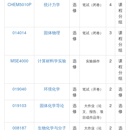
CHEM5010P
统计力学
选
4
课
笔试（闭卷）
修
程
分
组
014014
固体物理
选
3
课
笔试（闭卷）
修
程
分
组
MSE4000
计算材料学实验
选
2
课
实验操作
修
程
分
组
019040
环境化学
选
2
选
笔试（开卷）
修
修
019103
固体化学导论
选
2
选
大作业（论
修
修
文、报告、项
目或作品等）
008187
生物化学与分子
选
2
选
大作业（论