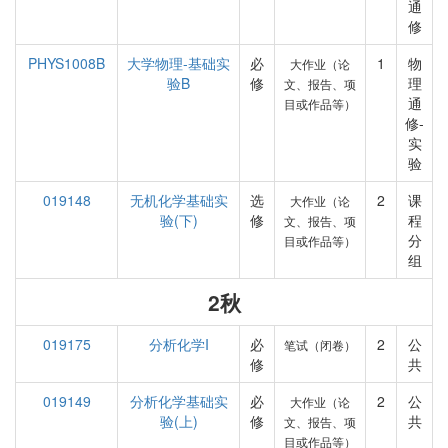
通
修
PHYS1008B
大学物理-基础实
必
1
物
大作业（论
验B
修
理
文、报告、项
通
目或作品等）
修-
实
验
019148
无机化学基础实
选
2
课
大作业（论
验(下)
修
程
文、报告、项
分
目或作品等）
组
2秋
019175
分析化学I
必
2
公
笔试（闭卷）
修
共
019149
分析化学基础实
必
2
公
大作业（论
验(上)
修
共
文、报告、项
目或作品等）