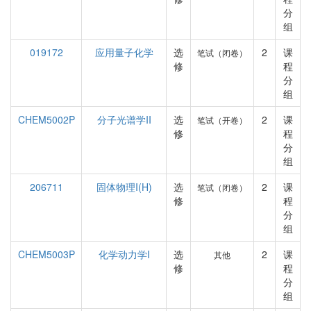
分
组
019172
应用量子化学
选
2
课
笔试（闭卷）
修
程
分
组
CHEM5002P
分子光谱学II
选
2
课
笔试（开卷）
修
程
分
组
206711
固体物理I(H)
选
2
课
笔试（闭卷）
修
程
分
组
CHEM5003P
化学动力学I
选
2
课
其他
修
程
分
组