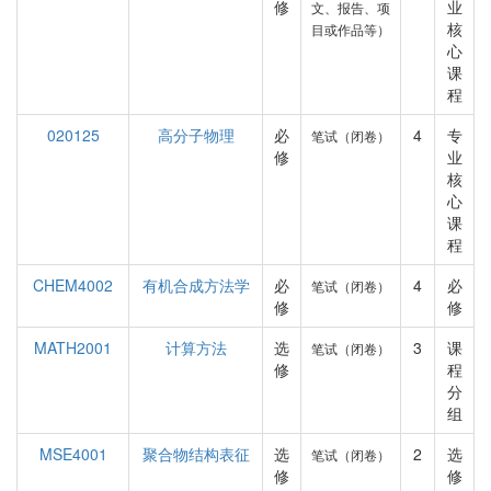
修
业
文、报告、项
核
目或作品等）
心
课
程
020125
高分子物理
必
4
专
笔试（闭卷）
修
业
核
心
课
程
CHEM4002
有机合成方法学
必
4
必
笔试（闭卷）
修
修
MATH2001
计算方法
选
3
课
笔试（闭卷）
修
程
分
组
MSE4001
聚合物结构表征
选
2
选
笔试（闭卷）
修
修