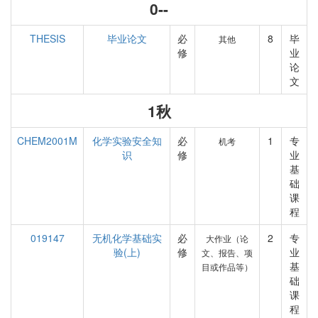
0--
THESIS
毕业论文
必
8
毕
其他
修
业
论
文
1秋
CHEM2001M
化学实验安全知
必
1
专
机考
识
修
业
基
础
课
程
019147
无机化学基础实
必
2
专
大作业（论
验(上)
修
业
文、报告、项
基
目或作品等）
础
课
程