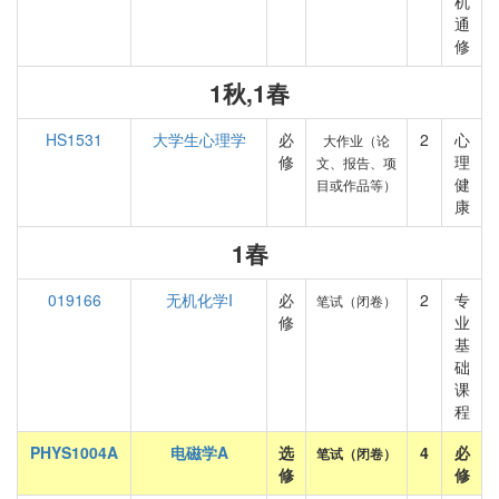
机
通
修
1秋,1春
HS1531
大学生心理学
必
2
心
大作业（论
修
理
文、报告、项
健
目或作品等）
康
1春
019166
无机化学I
必
2
专
笔试（闭卷）
修
业
基
础
课
程
PHYS1004A
电磁学A
选
4
必
笔试（闭卷）
修
修