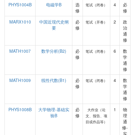
PHYS1004B
电磁学B
选
4
必
笔试（闭卷）
修
修
MARX1010
中国近现代史纲
必
2
政
笔试（开卷）
要
修
治
通
修
MATH1007
数学分析(B2)
必
6
数
笔试（闭卷）
修
学
通
修
MATH1009
线性代数(B1)
必
4
数
笔试（闭卷）
修
学
通
修
PHYS1008B
大学物理-基础实
必
1
物
大作业（论
验B
修
理
文、报告、项
通
目或作品等）
修-
实