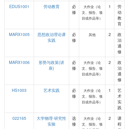
EDUS1001
劳动教育
必
1
劳
大作业（论
修
动
文、报告、项
教
目或作品等）
育
MARX1005
思想政治理论课
必
2
政
其他
实践
修
治
通
修
MARX1006
形势与政策(讲
必
2
政
大作业（论
座)
修
治
文、报告、项
通
目或作品等）
修
HS1003
艺术实践
必
1
艺
大作业（论
修
术
文、报告、项
实
目或作品等）
践
022165
大学物理-研究性
选
2
课
大作业（论
实验
修
程
文、报告、项