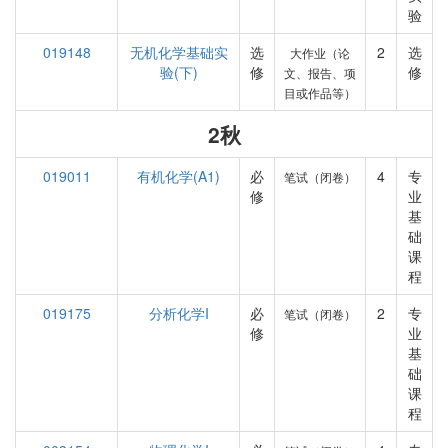
验
019148
无机化学基础实
选
2
选
大作业（论
验(下)
修
修
文、报告、项
目或作品等）
2秋
019011
有机化学(A1)
必
4
专
笔试（闭卷）
修
业
基
础
课
程
019175
分析化学I
必
2
专
笔试（闭卷）
修
业
基
础
课
程