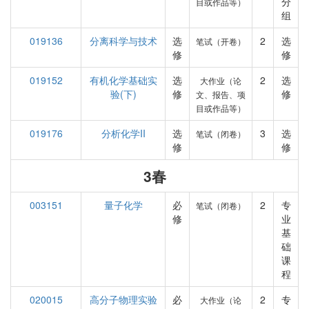
分
目或作品等）
组
019136
分离科学与技术
选
2
选
笔试（开卷）
修
修
019152
有机化学基础实
选
2
选
大作业（论
验(下)
修
修
文、报告、项
目或作品等）
019176
分析化学II
选
3
选
笔试（闭卷）
修
修
3春
003151
量子化学
必
2
专
笔试（闭卷）
修
业
基
础
课
程
020015
高分子物理实验
必
2
专
大作业（论