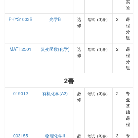
实
验
PHYS1003B
光学B
选
2
课
笔试（闭卷）
修
程
分
组
MATH2501
复变函数(化学)
选
2
课
笔试（闭卷）
修
程
分
组
2春
019012
有机化学(A2)
必
2
专
笔试（闭卷）
修
业
基
础
课
程
003155
物理化学II
必
3
专
笔试（闭卷）