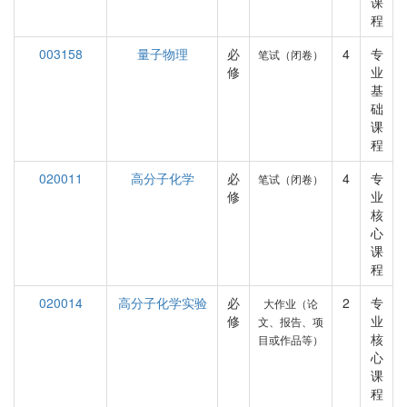
课
程
003158
量子物理
必
4
专
笔试（闭卷）
修
业
基
础
课
程
020011
高分子化学
必
4
专
笔试（闭卷）
修
业
核
心
课
程
020014
高分子化学实验
必
2
专
大作业（论
修
业
文、报告、项
核
目或作品等）
心
课
程