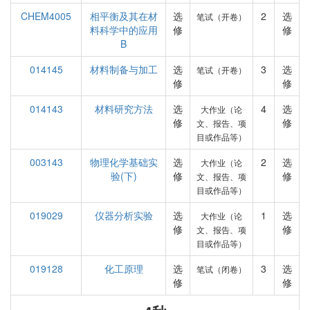
CHEM4005
相平衡及其在材
选
2
选
笔试（开卷）
料科学中的应用
修
修
B
014145
材料制备与加工
选
3
选
笔试（开卷）
修
修
014143
材料研究方法
选
4
选
大作业（论
修
修
文、报告、项
目或作品等）
003143
物理化学基础实
选
2
选
大作业（论
验(下)
修
修
文、报告、项
目或作品等）
019029
仪器分析实验
选
1
选
大作业（论
修
修
文、报告、项
目或作品等）
019128
化工原理
选
3
选
笔试（闭卷）
修
修