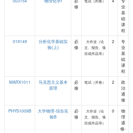
003154
物理化学I
必
4
专
笔试（闭卷）
修
业
基
础
课
程
019149
分析化学基础实
必
2
专
大作业（论
验(上)
修
业
文、报告、项
基
目或作品等）
础
课
程
MARX1011
马克思主义基本
必
2
政
笔试（开卷）
原理
修
治
通
修
PHYS1009B
大学物理-综合实
必
0
物
大作业（论
验B
修
理
文、报告、项
通
目或作品等）
修-