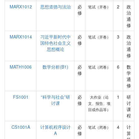
MARX1012
思想道德与法治
必
2
政
笔试（开卷）
修
治
通
修
MARX1014
习近平新时代中
必
3
政
笔试（开卷）
国特色社会主义
修
治
思想概论
通
修
MATH1006
数学分析(B1)
必
6
数
笔试（闭卷）
修
学
通
修
FS1001
“科学与社会”研
必
1
研
大作业（论
讨课
修
讨
文、报告、项
课
目或作品等）
程
CS1001A
计算机程序设计
必
4
计
笔试（闭卷）
A
修
算