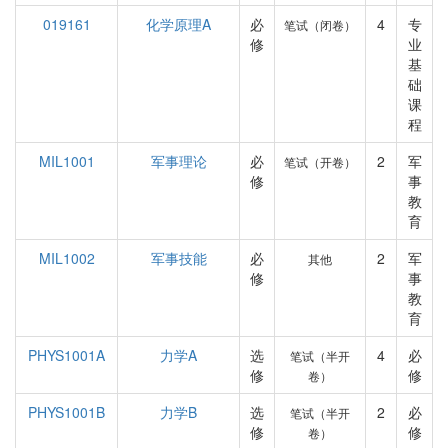
019161
化学原理A
必
4
专
笔试（闭卷）
修
业
基
础
课
程
MIL1001
军事理论
必
2
军
笔试（开卷）
修
事
教
育
MIL1002
军事技能
必
2
军
其他
修
事
教
育
PHYS1001A
力学A
选
4
必
笔试（半开
修
修
卷）
PHYS1001B
力学B
选
2
必
笔试（半开
修
修
卷）