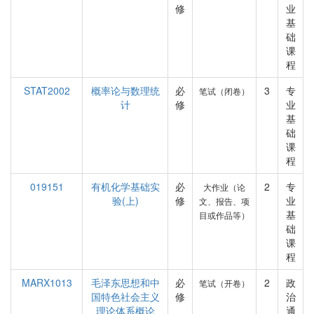
修
业
基
础
课
程
STAT2002
概率论与数理统
必
3
专
笔试（闭卷）
计
修
业
基
础
课
程
019151
有机化学基础实
必
2
专
大作业（论
验(上)
修
业
文、报告、项
基
目或作品等）
础
课
程
MARX1013
毛泽东思想和中
必
2
政
笔试（开卷）
国特色社会主义
修
治
理论体系概论
通