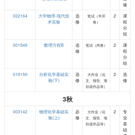
修
022164
大学物理-现代技
选
2
课
笔试（半开
术实验
修
程
卷）
分
组
001549
数理方程B
选
2
课
笔试（闭卷）
修
程
分
组
019150
分析化学基础实
选
2
选
大作业（论
验(下)
修
修
文、报告、项
目或作品等）
3秋
003142
物理化学基础实
必
2
专
大作业（论
验(上)
修
业
文、报告、项
基
目或作品等）
础