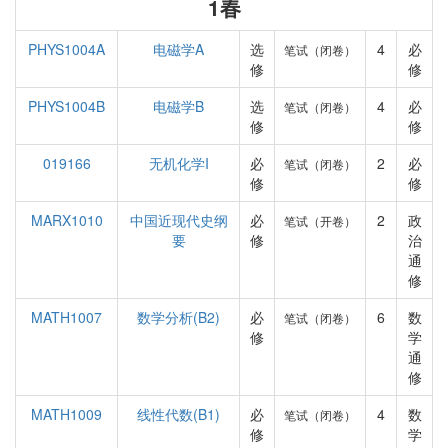
1春
PHYS1004A
电磁学A
选
4
必
笔试（闭卷）
修
修
PHYS1004B
电磁学B
选
4
必
笔试（闭卷）
修
修
019166
无机化学I
必
2
必
笔试（闭卷）
修
修
MARX1010
中国近现代史纲
必
2
政
笔试（开卷）
要
修
治
通
修
MATH1007
数学分析(B2)
必
6
数
笔试（闭卷）
修
学
通
修
MATH1009
线性代数(B1)
必
4
数
笔试（闭卷）
修
学