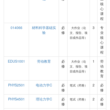
核
心
课
程
014066
材料科学基础实
必
3
专
大作业（论
验
修
业
文、报告、项
核
目或作品等）
心
课
程
EDUS1001
劳动教育
必
1
劳
大作业（论
修
动
文、报告、项
教
目或作品等）
育
PHYS2501
电动力学C
必
2
必
笔试（闭卷）
修
修
PHYS4501
理论力学C
必
2
必
笔试（闭卷）
修
修