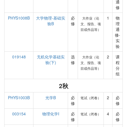
通
修
PHYS1008B
大学物理-基础实
必
1
物
大作业（论
验B
修
理
文、报告、项
通
目或作品等）
修-
实
验
019148
无机化学基础实
选
2
课
大作业（论
验(下)
修
程
文、报告、项
分
目或作品等）
组
2秋
PHYS1003B
光学B
必
2
必
笔试（闭卷）
修
修
003154
物理化学I
必
4
必
笔试（闭卷）
修
修