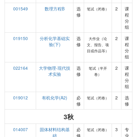
001549
数理方程B
选
2
课
笔试（闭卷）
修
程
分
组
019150
分析化学基础实
选
2
课
大作业（论
验(下)
修
程
文、报告、项
分
目或作品等）
组
022164
大学物理-现代技
选
2
课
笔试（半开
术实验
修
程
卷）
分
组
019012
有机化学(A2)
必
2
选
笔试（闭卷）
修
修
3秋
014007
固体材料结构基
必
3
专
笔试（闭卷）
础
修
业