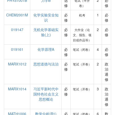
PHYS1001B
力学B
选
2
必
笔试（半开
修
修
卷）
CHEM2001M
化学实验安全知
必
1
必
机考
识
修
修
019147
无机化学基础实
必
2
必
大作业（论
验(上)
修
修
文、报告、项
目或作品等）
019161
化学原理A
必
4
必
笔试（闭卷）
修
修
MARX1012
思想道德与法治
必
2
政
笔试（开卷）
修
治
通
修
MARX1014
习近平新时代中
必
3
政
笔试（开卷）
国特色社会主义
修
治
思想概论
通
修
MATH1006
数学分析(B1)
必
6
数
笔试（闭卷）