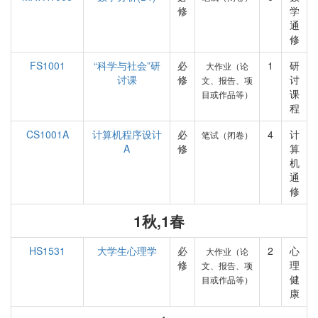
修
学
通
修
FS1001
“科学与社会”研
必
1
研
大作业（论
讨课
修
讨
文、报告、项
课
目或作品等）
程
CS1001A
计算机程序设计
必
4
计
笔试（闭卷）
A
修
算
机
通
修
1秋,1春
HS1531
大学生心理学
必
2
心
大作业（论
修
理
文、报告、项
健
目或作品等）
康