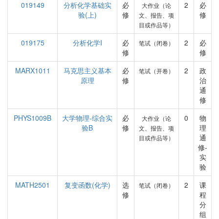
019149
分析化学基础实
必
2
必
大作业（论
验(上)
修
修
文、报告、项
目或作品等）
019175
分析化学I
必
2
必
笔试（闭卷）
修
修
MARX1011
马克思主义基本
必
2
政
笔试（开卷）
原理
修
治
通
修
PHYS1009B
大学物理-综合实
必
0
物
大作业（论
验B
修
理
文、报告、项
通
目或作品等）
修-
实
验
MATH2501
复变函数(化学)
选
2
课
笔试（闭卷）
修
程
分
组