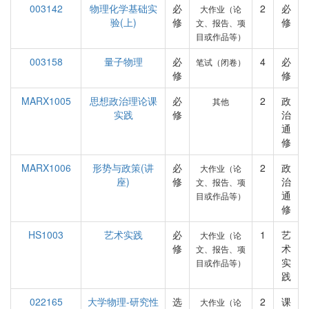
003142
物理化学基础实
必
2
必
大作业（论
验(上)
修
修
文、报告、项
目或作品等）
003158
量子物理
必
4
必
笔试（闭卷）
修
修
MARX1005
思想政治理论课
必
2
政
其他
实践
修
治
通
修
MARX1006
形势与政策(讲
必
2
政
大作业（论
座)
修
治
文、报告、项
通
目或作品等）
修
HS1003
艺术实践
必
1
艺
大作业（论
修
术
文、报告、项
实
目或作品等）
践
022165
大学物理-研究性
选
2
课
大作业（论