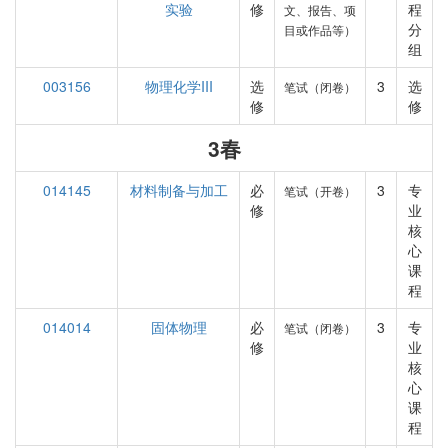
实验
修
程
文、报告、项
分
目或作品等）
组
003156
物理化学III
选
3
选
笔试（闭卷）
修
修
3春
014145
材料制备与加工
必
3
专
笔试（开卷）
修
业
核
心
课
程
014014
固体物理
必
3
专
笔试（闭卷）
修
业
核
心
课
程