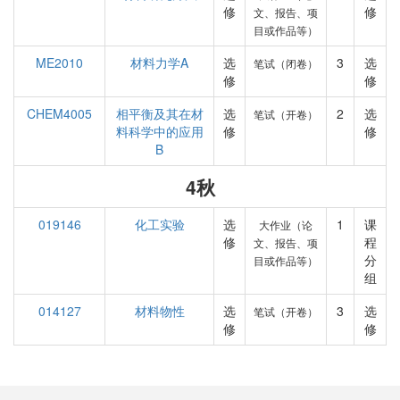
修
修
文、报告、项
目或作品等）
ME2010
材料力学A
选
3
选
笔试（闭卷）
修
修
CHEM4005
相平衡及其在材
选
2
选
笔试（开卷）
料科学中的应用
修
修
B
4秋
019146
化工实验
选
1
课
大作业（论
修
程
文、报告、项
分
目或作品等）
组
014127
材料物性
选
3
选
笔试（开卷）
修
修