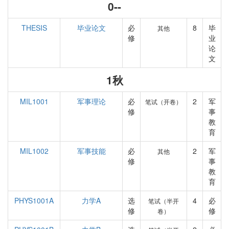
0--
THESIS
毕业论文
必
8
毕
其他
修
业
论
文
1秋
MIL1001
军事理论
必
2
军
笔试（开卷）
修
事
教
育
MIL1002
军事技能
必
2
军
其他
修
事
教
育
PHYS1001A
力学A
选
4
必
笔试（半开
修
修
卷）