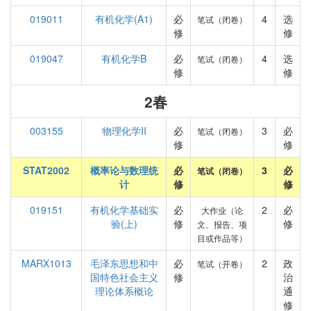
019011
有机化学(A1)
必
4
选
笔试（闭卷）
修
修
019047
有机化学B
必
4
选
笔试（闭卷）
修
修
2春
003155
物理化学II
必
3
必
笔试（闭卷）
修
修
STAT2002
概率论与数理统
必
3
必
笔试（闭卷）
计
修
修
019151
有机化学基础实
必
2
必
大作业（论
验(上)
修
修
文、报告、项
目或作品等）
MARX1013
毛泽东思想和中
必
2
政
笔试（开卷）
国特色社会主义
修
治
理论体系概论
通
修