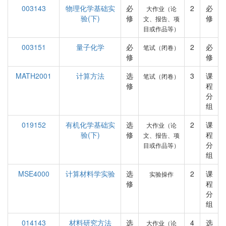
003143
物理化学基础实
必
2
必
大作业（论
验(下)
修
修
文、报告、项
目或作品等）
003151
量子化学
必
2
必
笔试（闭卷）
修
修
MATH2001
计算方法
选
3
课
笔试（闭卷）
修
程
分
组
019152
有机化学基础实
选
2
课
大作业（论
验(下)
修
程
文、报告、项
分
目或作品等）
组
MSE4000
计算材料学实验
选
2
课
实验操作
修
程
分
组
014143
材料研究方法
选
4
选
大作业（论