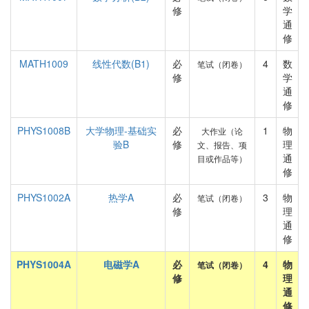
修
学
通
修
MATH1009
线性代数(B1)
必
4
数
笔试（闭卷）
修
学
通
修
PHYS1008B
大学物理-基础实
必
1
物
大作业（论
验B
修
理
文、报告、项
通
目或作品等）
修
PHYS1002A
热学A
必
3
物
笔试（闭卷）
修
理
通
修
PHYS1004A
电磁学A
必
4
物
笔试（闭卷）
修
理
通
修