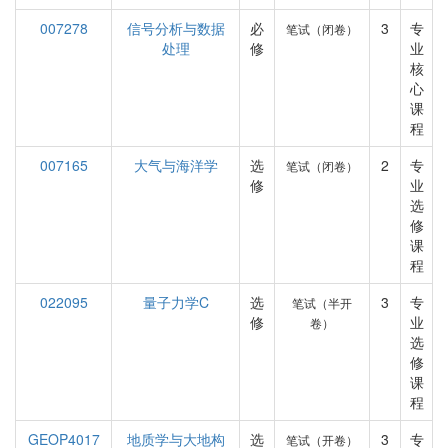
007278
信号分析与数据
必
3
专
笔试（闭卷）
处理
修
业
核
心
课
程
007165
大气与海洋学
选
2
专
笔试（闭卷）
修
业
选
修
课
程
022095
量子力学C
选
3
专
笔试（半开
修
业
卷）
选
修
课
程
GEOP4017
地质学与大地构
选
3
专
笔试（开卷）