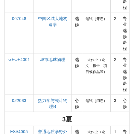
课
程
007048
中国区域大地构
选
2
专
笔试（开卷）
造学
修
业
选
修
课
程
GEOP4001
城市地球物理
选
2
专
大作业（论
修
业
文、报告、项
选
目或作品等）
修
课
程
022063
热力学与统计物
必
3
必
笔试（闭卷）
理B
修
修
3夏
ESS4005
普通地质学野外
选
1
专
大作业（论