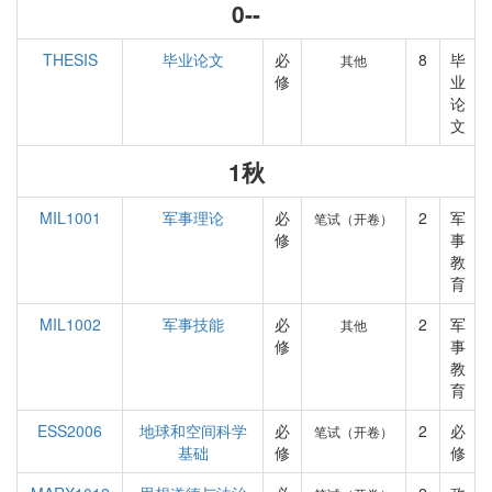
0--
THESIS
毕业论文
必
8
毕
其他
修
业
论
文
1秋
MIL1001
军事理论
必
2
军
笔试（开卷）
修
事
教
育
MIL1002
军事技能
必
2
军
其他
修
事
教
育
ESS2006
地球和空间科学
必
2
必
笔试（开卷）
基础
修
修