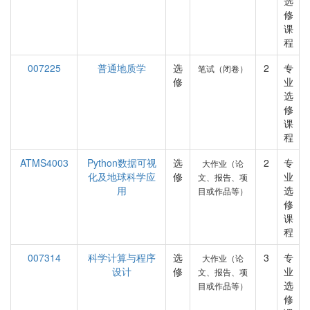
选
修
课
程
007225
普通地质学
选
2
专
笔试（闭卷）
修
业
选
修
课
程
ATMS4003
Python数据可视
选
2
专
大作业（论
化及地球科学应
修
业
文、报告、项
用
选
目或作品等）
修
课
程
007314
科学计算与程序
选
3
专
大作业（论
设计
修
业
文、报告、项
选
目或作品等）
修