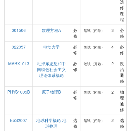
选
修
课
程
001506
数理方程A
必
3
必
笔试（闭卷）
修
修
022057
电动力学
必
4
必
笔试（闭卷）
修
修
MARX1013
毛泽东思想和中
必
2
政
笔试（开卷）
国特色社会主义
修
治
理论体系概论
通
修
PHYS1005B
原子物理B
必
2
物
笔试（闭卷）
修
理
通
修
ESS2007
地球科学概论-地
选
2
选
笔试（闭卷）
球物理
修
修