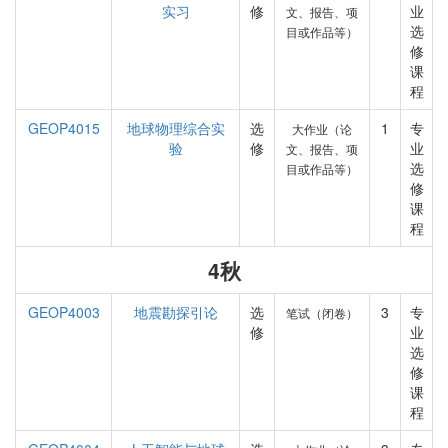
实习
修
业
文、报告、项
选
目或作品等）
修
课
程
GEOP4015
地球物理综合实
选
1
专
大作业（论
验
修
业
文、报告、项
选
目或作品等）
修
课
程
4秋
GEOP4003
地震勘探引论
选
3
专
笔试（闭卷）
修
业
选
修
课
程