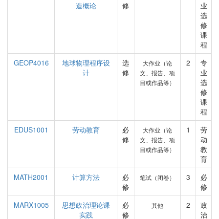
造概论
修
业
选
修
课
程
GEOP4016
地球物理程序设
选
2
专
大作业（论
计
修
业
文、报告、项
选
目或作品等）
修
课
程
EDUS1001
劳动教育
必
1
劳
大作业（论
修
动
文、报告、项
教
目或作品等）
育
MATH2001
计算方法
必
3
必
笔试（闭卷）
修
修
MARX1005
思想政治理论课
必
2
政
其他
实践
修
治