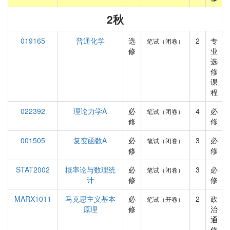
2秋
019165
普通化学
选
2
专
笔试（闭卷）
修
业
选
修
课
程
022392
理论力学A
必
4
必
笔试（闭卷）
修
修
001505
复变函数A
必
3
必
笔试（闭卷）
修
修
STAT2002
概率论与数理统
必
3
必
笔试（闭卷）
计
修
修
MARX1011
马克思主义基本
必
2
政
笔试（开卷）
原理
修
治
通
修