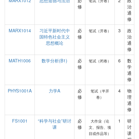
MARX1012
思想道德与法治
必
2
政
笔试（开卷）
修
治
通
修
MARX1014
习近平新时代中
必
3
政
笔试（开卷）
国特色社会主义
修
治
思想概论
通
修
MATH1006
数学分析(B1)
必
6
数
笔试（闭卷）
修
学
通
修
PHYS1001A
力学A
必
4
物
笔试（半开
修
理
卷）
通
修
FS1001
“科学与社会”研讨
必
1
研
大作业（论
课
修
讨
文、报告、项
课
目或作品等）