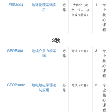
ESS3004
地球物理基础实
必
1
专
大作业（论
习
修
业
文、报告、项
核
目或作品等）
心
课
程
3秋
GEOP3001
连续介质力学基
必
3
专
笔试（闭卷）
础
修
业
核
心
课
程
GEOP3002
地电地磁学理论
必
3
专
笔试（闭卷）
与应用
修
业
核
心
课
程