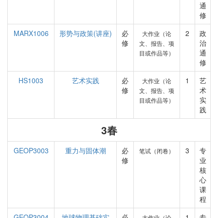
通
修
MARX1006
形势与政策(讲座)
必
2
政
大作业（论
修
治
文、报告、项
通
目或作品等）
修
HS1003
艺术实践
必
1
艺
大作业（论
修
术
文、报告、项
实
目或作品等）
践
3春
GEOP3003
重力与固体潮
必
3
专
笔试（闭卷）
修
业
核
心
课
程
GEOP3004
地球物理基础实
必
1
专
大作业（论