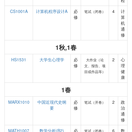
程
CS1001A
计算机程序设计A
必
4
计
笔试（闭卷）
修
算
机
通
修
1秋,1春
HS1531
大学生心理学
必
2
心
大作业（论
修
理
文、报告、项
健
目或作品等）
康
1春
MARX1010
中国近现代史纲
必
2
政
笔试（开卷）
要
修
治
通
修
MATH1007
数学分析(B2)
必
6
数
笔试（闭卷）