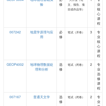
验
修
业
文、报告、项
核
目或作品等）
心
课
程
007242
地震学原理与应
必
3
专
笔试（开卷）
用
修
业
核
心
课
程
GEOP4002
地球物理数据处
选
2
专
笔试（闭卷）
理和分析
修
业
选
修
课
程
007167
普通天文学
选
2
专
笔试（闭卷）
修
业