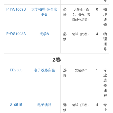
PHYS1009B
大学物理-综合实
必
0
物
大作业（论
验B
修
理
文、报告、项
通
目或作品等）
修
PHYS1003A
光学A
必
4
物
笔试（闭卷）
修
理
通
修
2春
EE2503
电子线路实验
选
1
专
实验操作
修
业
选
修
课
程
210515
电子线路
选
4
专
笔试（开卷）
修
业