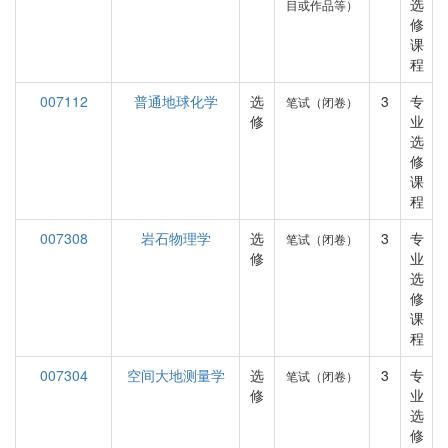
选
目或作品等）
修
课
程
007112
普通地球化学
选
3
专
笔试（闭卷）
修
业
选
修
课
程
007308
岩石物理学
选
3
专
笔试（闭卷）
修
业
选
修
课
程
007304
空间大地测量学
选
3
专
笔试（闭卷）
修
业
选
修