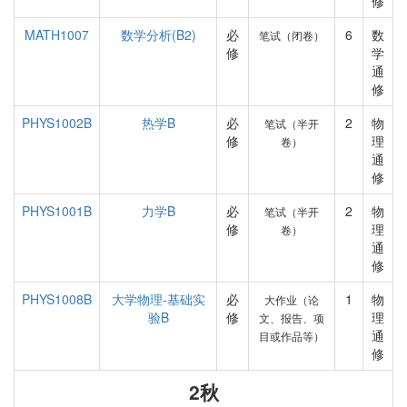
修
MATH1007
数学分析(B2)
必
6
数
笔试（闭卷）
修
学
通
修
PHYS1002B
热学B
必
2
物
笔试（半开
修
理
卷）
通
修
PHYS1001B
力学B
必
2
物
笔试（半开
修
理
卷）
通
修
PHYS1008B
大学物理-基础实
必
1
物
大作业（论
验B
修
理
文、报告、项
通
目或作品等）
修
2秋