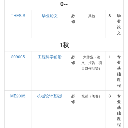
0--
THESIS
毕业论文
必
8
毕
其他
修
业
论
文
1秋
209005
工程科学前沿
必
1
专
大作业（论
修
业
文、报告、项
基
目或作品等）
础
课
程
ME2005
机械设计基础I
必
3
专
笔试（闭卷）
修
业
基
础
课
程