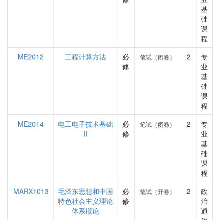
基
础
课
程
ME2012
工程计算方法
必
2
专
笔试（闭卷）
修
业
基
础
课
程
ME2014
电工电子技术基础
必
2
专
笔试（闭卷）
II
修
业
基
础
课
程
MARX1013
毛泽东思想和中国
必
2
政
笔试（开卷）
特色社会主义理论
修
治
体系概论
通