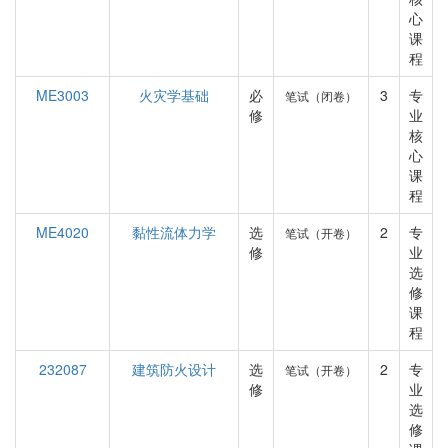
心
课
程
ME3003
火灾学基础
必
3
专
笔试（闭卷）
修
业
核
心
课
程
ME4020
黏性流体力学
选
2
专
笔试（开卷）
修
业
选
修
课
程
232087
建筑防火设计
选
2
专
笔试（开卷）
修
业
选
修