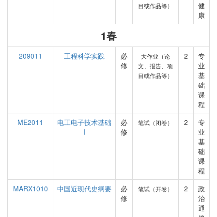
健
目或作品等）
康
1春
209011
工程科学实践
必
2
专
大作业（论
修
业
文、报告、项
基
目或作品等）
础
课
程
ME2011
电工电子技术基础
必
2
专
笔试（闭卷）
I
修
业
基
础
课
程
MARX1010
中国近现代史纲要
必
2
政
笔试（开卷）
修
治
通