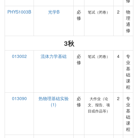
修
PHYS1003B
光学B
必
2
物
笔试（闭卷）
修
理
通
修
3秋
013002
流体力学基础
必
4
专
笔试（闭卷）
修
业
基
础
课
程
013090
热物理基础实验
必
2
专
大作业（论
(1)
修
业
文、报告、项
基
目或作品等）
础
课
程