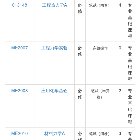
013148
工程热力学A
必
4
专
笔试（闭卷）
修
业
基
础
课
程
ME2007
工程力学实验
必
0
专
实验操作
修
业
基
础
课
程
ME2008
应用化学基础
必
2
专
笔试（半开
修
业
卷）
基
础
课
程
ME2010
材料力学A
必
3
专
笔试（闭卷）
修
业