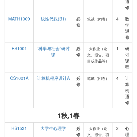
通
修
MATH1009
线性代数(B1)
必
4
数
笔试（闭卷）
修
学
通
修
FS1001
“科学与社会”研讨
必
1
研
大作业（论
课
修
讨
文、报告、项
课
目或作品等）
程
CS1001A
计算机程序设计A
必
4
计
笔试（闭卷）
修
算
机
通
修
1秋,1春
HS1531
大学生心理学
必
2
心
大作业（论
修
理
文、报告、项