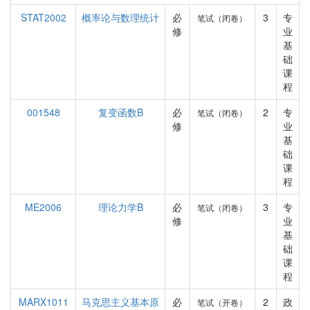
STAT2002
概率论与数理统计
必
3
专
笔试（闭卷）
修
业
基
础
课
程
001548
复变函数B
必
2
专
笔试（闭卷）
修
业
基
础
课
程
ME2006
理论力学B
必
3
专
笔试（闭卷）
修
业
基
础
课
程
MARX1011
马克思主义基本原
必
2
政
笔试（开卷）