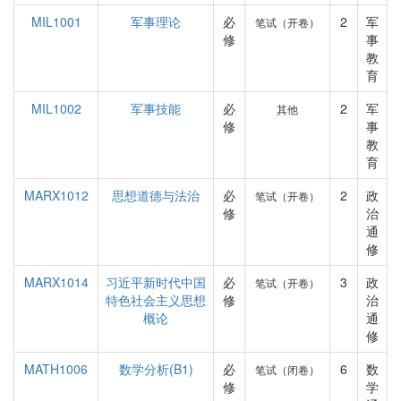
MIL1001
军事理论
必
2
军
笔试（开卷）
修
事
教
育
MIL1002
军事技能
必
2
军
其他
修
事
教
育
MARX1012
思想道德与法治
必
2
政
笔试（开卷）
修
治
通
修
MARX1014
习近平新时代中国
必
3
政
笔试（开卷）
特色社会主义思想
修
治
概论
通
修
MATH1006
数学分析(B1)
必
6
数
笔试（闭卷）
修
学