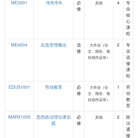
ME3001
传热学A
必
4
专
其他
修
业
核
心
课
程
ME4004
应急管理概论
选
2
专
大作业（论
修
业
文、报告、项
选
目或作品等）
修
课
程
EDUS1001
劳动教育
必
1
劳
大作业（论
修
动
文、报告、项
教
目或作品等）
育
MARX1005
思想政治理论课实
必
2
政
其他
践
修
治
通
修