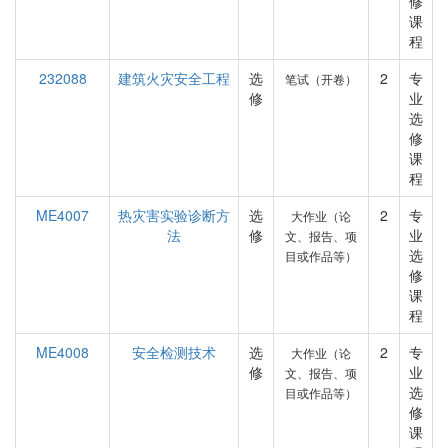
修
课
程
232088
建筑火灾安全工程
选
2
专
笔试（开卷）
修
业
选
修
课
程
ME4007
热灾害实验诊断方
选
2
专
大作业（论
法
修
业
文、报告、项
选
目或作品等）
修
课
程
ME4008
安全检测技术
选
2
专
大作业（论
修
业
文、报告、项
选
目或作品等）
修
课