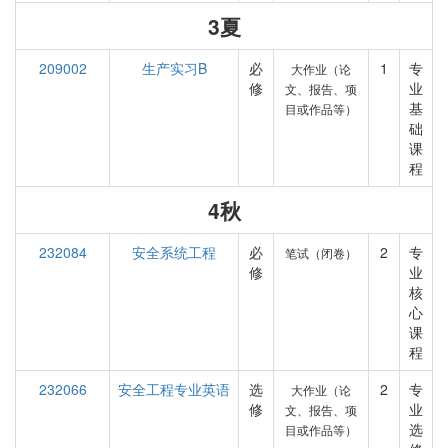
3夏
209002
生产实习B
必
1
专
大作业（论
修
业
文、报告、项
基
目或作品等）
础
课
程
4秋
232084
安全系统工程
必
2
专
笔试（闭卷）
修
业
核
心
课
程
232066
安全工程专业英语
选
2
专
大作业（论
修
业
文、报告、项
选
目或作品等）