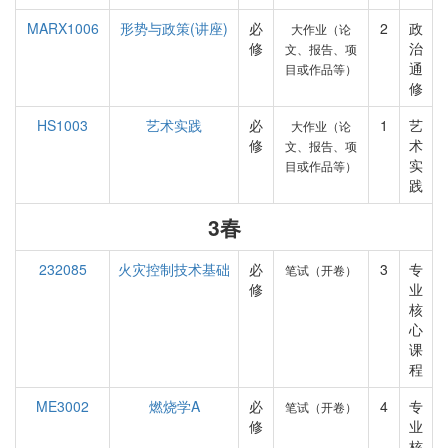
MARX1006
形势与政策(讲座)
必
2
政
大作业（论
修
治
文、报告、项
通
目或作品等）
修
HS1003
艺术实践
必
1
艺
大作业（论
修
术
文、报告、项
实
目或作品等）
践
3春
232085
火灾控制技术基础
必
3
专
笔试（开卷）
修
业
核
心
课
程
ME3002
燃烧学A
必
4
专
笔试（开卷）
修
业
核