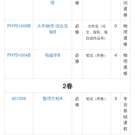
理
修
治
通
修
PHYS1009B
大学物理-综合实
必
0
物
大作业（论
验B
修
理
文、报告、项
通
目或作品等）
修
PHYS1004B
电磁学B
必
4
物
笔试（闭卷）
修
理
通
修
2春
001506
数理方程A
必
3
专
笔试（闭卷）
修
业
基
础
课
程