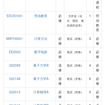
课
程
EDUS1001
劳动教育
必
1
劳
大作业（论
修
动
文、报告、项
教
目或作品等）
育
MATH2001
计算方法
必
3
必
笔试（闭卷）
修
修
EE2502
数字电路
必
3
必
笔试（闭卷）
修
修
022059
量子力学B
选
4
必
笔试（闭卷）
修
修
022148
量子力学A
选
6
必
笔试（开卷）
修
修
022012
计算物理A
必
3
必
笔试（闭卷）
修
修