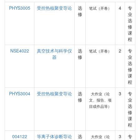
PHYS3005
受控热核聚变导论
选
4
专
笔试（开卷）
修
业
选
修
课
程
NSE4022
真空技术与科学仪
选
2
专
笔试（开卷）
器
修
业
选
修
课
程
PHYS3004
受控热核聚变导论
选
3
专
大作业（论
修
业
文、报告、项
选
目或作品等）
修
课
程
004122
等离子体诊断导论
选
3
专
大作业（论