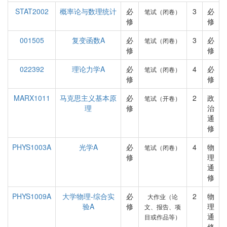
STAT2002
概率论与数理统计
必
3
必
笔试（闭卷）
修
修
001505
复变函数A
必
3
必
笔试（闭卷）
修
修
022392
理论力学A
必
4
必
笔试（闭卷）
修
修
MARX1011
马克思主义基本原
必
2
政
笔试（开卷）
理
修
治
通
修
PHYS1003A
光学A
必
4
物
笔试（闭卷）
修
理
通
修
PHYS1009A
大学物理-综合实
必
2
物
大作业（论
验A
修
理
文、报告、项
通
目或作品等）
修