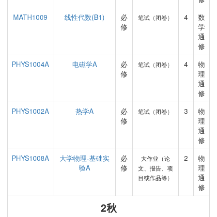
MATH1009
线性代数(B1)
必
4
数
笔试（闭卷）
修
学
通
修
PHYS1004A
电磁学A
必
4
物
笔试（闭卷）
修
理
通
修
PHYS1002A
热学A
必
3
物
笔试（闭卷）
修
理
通
修
PHYS1008A
大学物理-基础实
必
2
物
大作业（论
验A
修
理
文、报告、项
通
目或作品等）
修
2秋