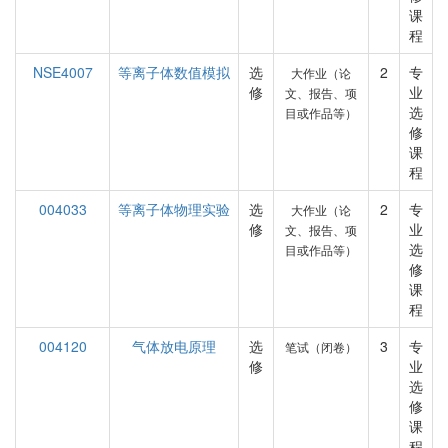
课
程
NSE4007
等离子体数值模拟
选
2
专
大作业（论
修
业
文、报告、项
选
目或作品等）
修
课
程
004033
等离子体物理实验
选
2
专
大作业（论
修
业
文、报告、项
选
目或作品等）
修
课
程
004120
气体放电原理
选
3
专
笔试（闭卷）
修
业
选
修
课
程