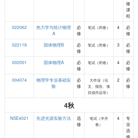
修
课
程
022062
热力学与统计物理
必
4
必
笔试（闭卷）
A
修
修
022118
固体物理B
必
3
必
笔试（闭卷）
修
修
002001
固体物理A
必
4
必
笔试（闭卷）
修
修
004074
物理学专业基础实
必
2
必
大作业（论
验
修
修
文、报告、项
目或作品等）
4秋
NSE4021
先进光源实验方法
选
4
专
笔试（半开
修
业
卷）
选
修