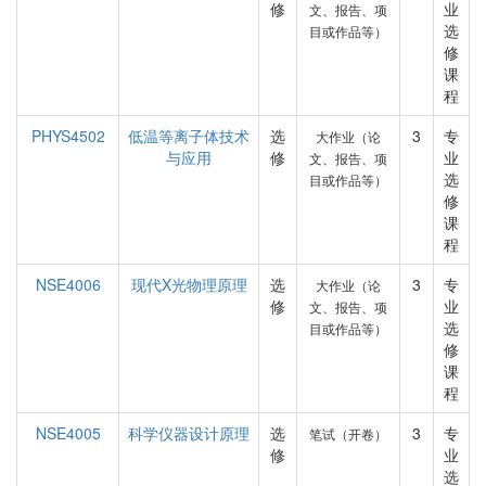
修
业
文、报告、项
选
目或作品等）
修
课
程
PHYS4502
低温等离子体技术
选
3
专
大作业（论
与应用
修
业
文、报告、项
选
目或作品等）
修
课
程
NSE4006
现代X光物理原理
选
3
专
大作业（论
修
业
文、报告、项
选
目或作品等）
修
课
程
NSE4005
科学仪器设计原理
选
3
专
笔试（开卷）
修
业
选