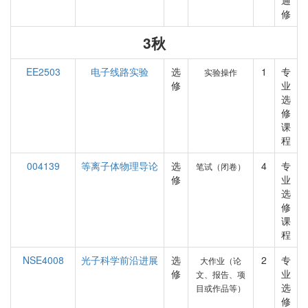
通
修
3秋
EE2503
电子线路实验
选
1
专
实验操作
修
业
选
修
课
程
004139
等离子体物理导论
选
4
专
笔试（闭卷）
修
业
选
修
课
程
NSE4008
光子科学前沿进展
选
2
专
大作业（论
修
业
文、报告、项
选
目或作品等）
修