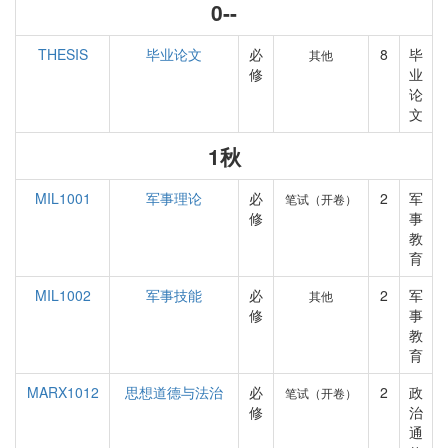
0--
THESIS
毕业论文
必
8
毕
其他
修
业
论
文
1秋
MIL1001
军事理论
必
2
军
笔试（开卷）
修
事
教
育
MIL1002
军事技能
必
2
军
其他
修
事
教
育
MARX1012
思想道德与法治
必
2
政
笔试（开卷）
修
治
通