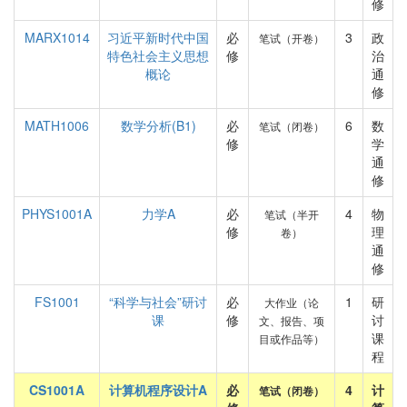
修
MARX1014
习近平新时代中国
必
3
政
笔试（开卷）
特色社会主义思想
修
治
概论
通
修
MATH1006
数学分析(B1)
必
6
数
笔试（闭卷）
修
学
通
修
PHYS1001A
力学A
必
4
物
笔试（半开
修
理
卷）
通
修
FS1001
“科学与社会”研讨
必
1
研
大作业（论
课
修
讨
文、报告、项
课
目或作品等）
程
CS1001A
计算机程序设计A
必
4
计
笔试（闭卷）