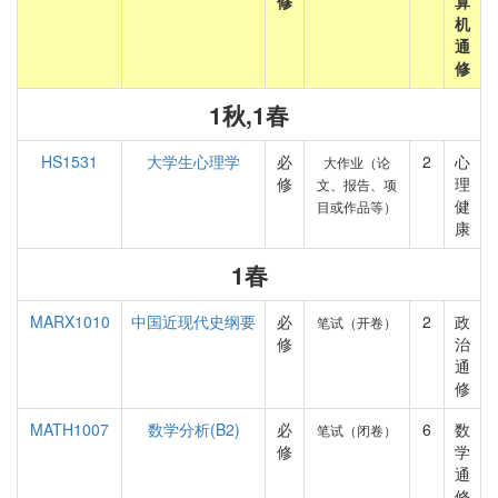
修
算
机
通
修
1秋,1春
HS1531
大学生心理学
必
2
心
大作业（论
修
理
文、报告、项
健
目或作品等）
康
1春
MARX1010
中国近现代史纲要
必
2
政
笔试（开卷）
修
治
通
修
MATH1007
数学分析(B2)
必
6
数
笔试（闭卷）
修
学
通
修