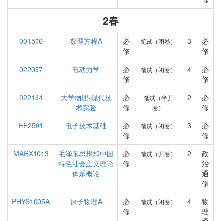
2春
001506
数理方程A
必
3
必
笔试（闭卷）
修
修
022057
电动力学
必
4
必
笔试（闭卷）
修
修
022164
大学物理-现代技
必
2
必
笔试（半开
术实验
修
修
卷）
EE2501
电子技术基础
必
3
必
笔试（闭卷）
修
修
MARX1013
毛泽东思想和中国
必
2
政
笔试（开卷）
特色社会主义理论
修
治
体系概论
通
修
PHYS1005A
原子物理A
必
4
物
笔试（闭卷）
修
理