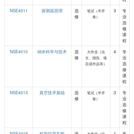
NSE4011
探测器原理
选
3
专
笔试（半开
修
业
卷）
选
修
课
程
NSE4010
纳米科学与技术
选
4
专
大作业（论
修
业
文、报告、项
选
目或作品等）
修
课
程
NSE4013
真空技术基础
选
3
专
笔试（半开
修
业
卷）
选
修
课
程
NSE4019
科学仪器实验
选
1
专
大作业（论