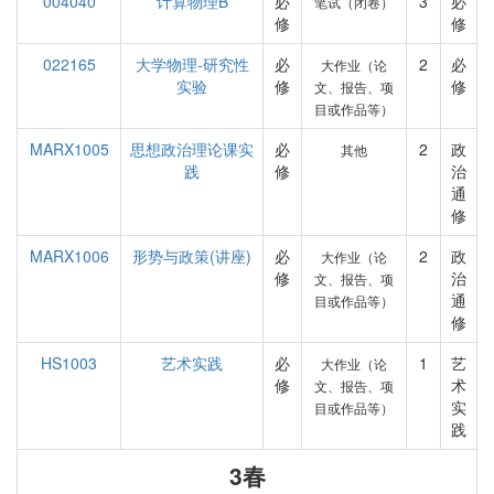
004040
计算物理B
必
3
必
笔试（闭卷）
修
修
022165
大学物理-研究性
必
2
必
大作业（论
实验
修
修
文、报告、项
目或作品等）
MARX1005
思想政治理论课实
必
2
政
其他
践
修
治
通
修
MARX1006
形势与政策(讲座)
必
2
政
大作业（论
修
治
文、报告、项
通
目或作品等）
修
HS1003
艺术实践
必
1
艺
大作业（论
修
术
文、报告、项
实
目或作品等）
践
3春