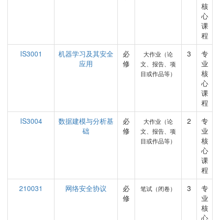
核
心
课
程
IS3001
机器学习及其安全
必
3
专
大作业（论
应用
修
业
文、报告、项
核
目或作品等）
心
课
程
IS3004
数据建模与分析基
必
2
专
大作业（论
础
修
业
文、报告、项
核
目或作品等）
心
课
程
210031
网络安全协议
必
3
专
笔试（闭卷）
修
业
核
心