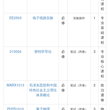
课
程
EE2503
电子线路实验
必
1
专
实验操作
修
业
基
础
课
程
210004
密码学导论
必
3
专
笔试（闭卷）
修
业
核
心
课
程
MARX1013
毛泽东思想和中国
必
2
政
笔试（开卷）
特色社会主义理论
修
治
体系概论
通
修
PHYS1010
量子物理
必
3
物
笔试（闭卷）