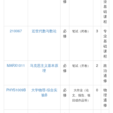
修
业
基
础
课
程
210067
近世代数与数论
必
3
专
笔试（闭卷）
修
业
基
础
课
程
MARX1011
马克思主义基本原
必
2
政
笔试（开卷）
理
修
治
通
修
PHYS1009B
大学物理-综合实
必
0
物
大作业（论
验B
修
理
文、报告、项
通
目或作品等）
修