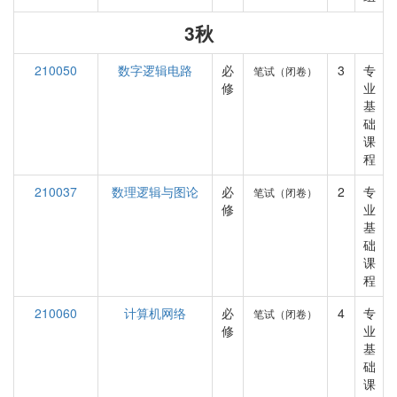
3秋
210050
数字逻辑电路
必
3
专
笔试（闭卷）
修
业
基
础
课
程
210037
数理逻辑与图论
必
2
专
笔试（闭卷）
修
业
基
础
课
程
210060
计算机网络
必
4
专
笔试（闭卷）
修
业
基
础
课