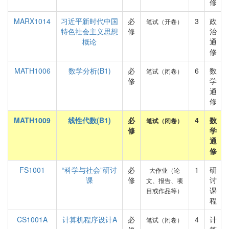
修
MARX1014
习近平新时代中国
必
3
政
笔试（开卷）
特色社会主义思想
修
治
概论
通
修
MATH1006
数学分析(B1)
必
6
数
笔试（闭卷）
修
学
通
修
MATH1009
线性代数(B1)
必
4
数
笔试（闭卷）
修
学
通
修
FS1001
“科学与社会”研讨
必
1
研
大作业（论
课
修
讨
文、报告、项
课
目或作品等）
程
CS1001A
计算机程序设计A
必
4
计
笔试（闭卷）