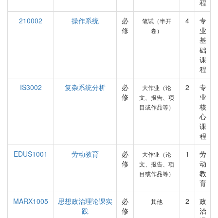
程
210002
操作系统
必
4
专
笔试（半开
修
业
卷）
基
础
课
程
IS3002
复杂系统分析
必
2
专
大作业（论
修
业
文、报告、项
核
目或作品等）
心
课
程
EDUS1001
劳动教育
必
1
劳
大作业（论
修
动
文、报告、项
教
目或作品等）
育
MARX1005
思想政治理论课实
必
2
政
其他
践
修
治