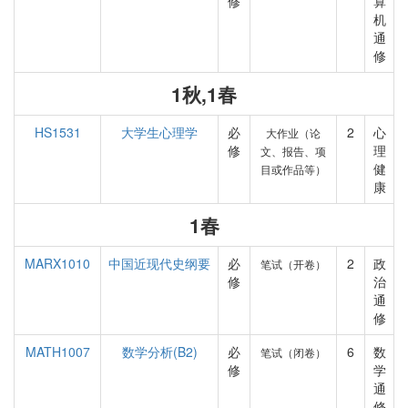
修
算
机
通
修
1秋,1春
HS1531
大学生心理学
必
2
心
大作业（论
修
理
文、报告、项
健
目或作品等）
康
1春
MARX1010
中国近现代史纲要
必
2
政
笔试（开卷）
修
治
通
修
MATH1007
数学分析(B2)
必
6
数
笔试（闭卷）
修
学
通
修