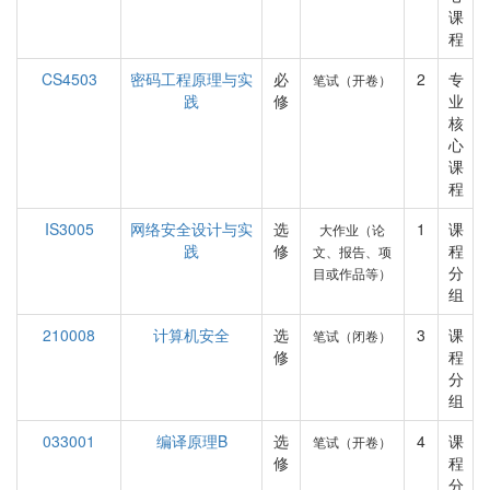
课
程
CS4503
密码工程原理与实
必
2
专
笔试（开卷）
践
修
业
核
心
课
程
IS3005
网络安全设计与实
选
1
课
大作业（论
践
修
程
文、报告、项
分
目或作品等）
组
210008
计算机安全
选
3
课
笔试（闭卷）
修
程
分
组
033001
编译原理B
选
4
课
笔试（开卷）
修
程
分