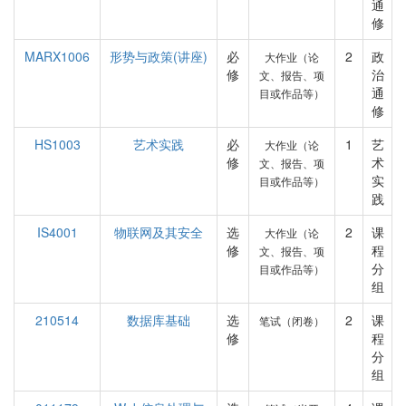
通
修
MARX1006
形势与政策(讲座)
必
2
政
大作业（论
修
治
文、报告、项
通
目或作品等）
修
HS1003
艺术实践
必
1
艺
大作业（论
修
术
文、报告、项
实
目或作品等）
践
IS4001
物联网及其安全
选
2
课
大作业（论
修
程
文、报告、项
分
目或作品等）
组
210514
数据库基础
选
2
课
笔试（闭卷）
修
程
分
组