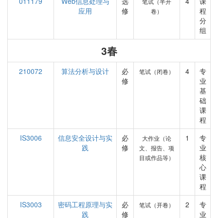
011179
Web信息处理与
选
4
课
笔试（半开
应用
修
程
卷）
分
组
3春
210072
算法分析与设计
必
4
专
笔试（闭卷）
修
业
基
础
课
程
IS3006
信息安全设计与实
必
1
专
大作业（论
践
修
业
文、报告、项
核
目或作品等）
心
课
程
IS3003
密码工程原理与实
必
2
专
笔试（开卷）
践
修
业