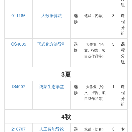
组
011186
大数据算法
选
3
课
笔试（闭卷）
修
程
分
组
CS4005
形式化方法导引
选
3
课
大作业（论
修
程
文、报告、项
分
目或作品等）
组
3夏
IS4007
鸿蒙生态学堂
选
1
课
大作业（论
修
程
文、报告、项
分
目或作品等）
组
4秋
210707
人工智能导论
选
3
专
笔试（闭卷）