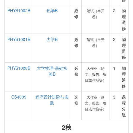
PHYS1002B
热学B
必
2
物
笔试（半开
修
理
卷）
通
修
PHYS1001B
力学B
必
2
物
笔试（半开
修
理
卷）
通
修
PHYS1008B
大学物理-基础实
必
1
物
大作业（论
验B
修
理
文、报告、项
通
目或作品等）
修
CS4009
程序设计进阶与实
选
3
课
大作业（论
践
修
程
文、报告、项
分
目或作品等）
组
2秋