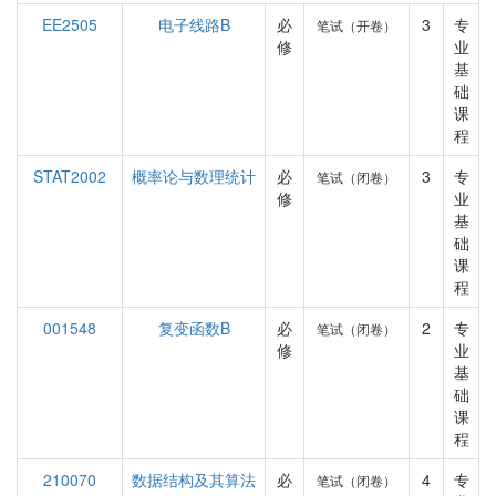
EE2505
电子线路B
必
3
专
笔试（开卷）
修
业
基
础
课
程
STAT2002
概率论与数理统计
必
3
专
笔试（闭卷）
修
业
基
础
课
程
001548
复变函数B
必
2
专
笔试（闭卷）
修
业
基
础
课
程
210070
数据结构及其算法
必
4
专
笔试（闭卷）