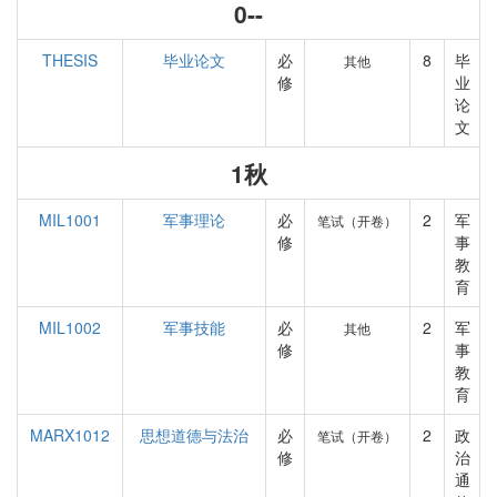
0--
THESIS
毕业论文
必
8
毕
其他
修
业
论
文
1秋
MIL1001
军事理论
必
2
军
笔试（开卷）
修
事
教
育
MIL1002
军事技能
必
2
军
其他
修
事
教
育
MARX1012
思想道德与法治
必
2
政
笔试（开卷）
修
治
通