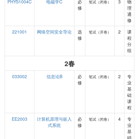
PHYS1004C
电磁学C
必
3
物
笔试（闭卷）
修
理
通
修
221001
网络空间安全导论
选
2
课
笔试（开卷）
修
程
分
组
2春
033002
信息论B
必
2
专
笔试（闭卷）
修
业
基
础
课
程
EE2003
计算机原理与嵌入
必
4
专
笔试（闭卷）
式系统
修
业
基
础