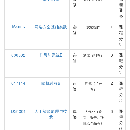
修
理
通
修
IS4006
网络安全基础实践
选
1
课
实验操作
修
程
分
组
006502
信号与系统B
选
3
课
笔试（闭卷）
修
程
分
组
017144
随机过程B
选
2
课
笔试（半开
修
程
卷）
分
组
DS4001
人工智能原理与技
选
3
课
大作业（论
术
修
程
文、报告、项
分
目或作品等）
组