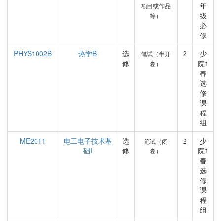
年
项目或作品
级
等）
必
修
PHYS1002B
热学B
选
2
少
笔试（半开
修
院1
卷）
春
选
修
课
程
组
ME2011
电工电子技术基
选
2
少
笔试（闭
础I
修
院1
卷）
春
选
修
课
程
组