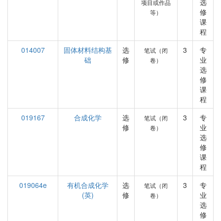
选
项目或作品
修
等）
课
程
014007
固体材料结构基
选
3
专
笔试（闭
础
修
业
卷）
选
修
课
程
019167
合成化学
选
3
专
笔试（闭
修
业
卷）
选
修
课
程
019064e
有机合成化学
选
3
专
笔试（闭
(英)
修
业
卷）
选
修