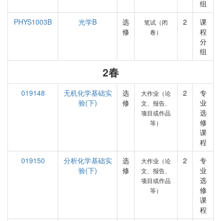
组
PHYS1003B
光学B
选
2
课
笔试（闭
修
程
卷）
分
组
2春
019148
无机化学基础实
选
2
专
大作业（论
验(下)
修
业
文、报告、
选
项目或作品
修
等）
课
程
019150
分析化学基础实
选
2
专
大作业（论
验(下)
修
业
文、报告、
选
项目或作品
修
等）
课
程