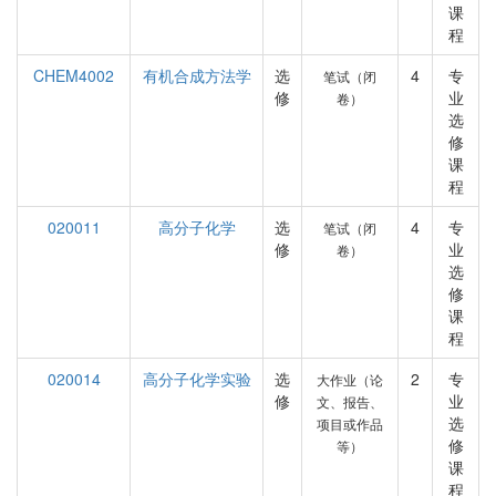
课
程
CHEM4002
有机合成方法学
选
4
专
笔试（闭
修
业
卷）
选
修
课
程
020011
高分子化学
选
4
专
笔试（闭
修
业
卷）
选
修
课
程
020014
高分子化学实验
选
2
专
大作业（论
修
业
文、报告、
选
项目或作品
修
等）
课
程