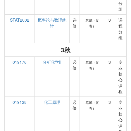
分
组
STAT2002
概率论与数理统
选
3
课
笔试（闭
计
修
程
卷）
分
组
3秋
019176
分析化学II
必
3
专
笔试（闭
修
业
卷）
核
心
课
程
019128
化工原理
必
3
专
笔试（闭
修
业
卷）
核
心
课