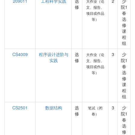
209011
工程科学实践
选
2
少
大作业（论
修
院1
文、报告、
春
项目或作品
选
等）
修
课
程
组
CS4009
程序设计进阶与
选
3
少
大作业（论
实践
修
院1
文、报告、
春
项目或作品
选
等）
修
课
程
组
CS2501
数据结构
选
3
少
笔试（闭
修
院1
卷）
春
选
修