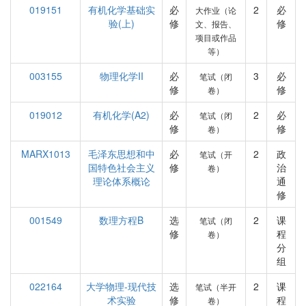
019151
有机化学基础实
必
2
必
大作业（论
验(上)
修
修
文、报告、
项目或作品
等）
003155
物理化学II
必
3
必
笔试（闭
修
修
卷）
019012
有机化学(A2)
必
2
必
笔试（闭
修
修
卷）
MARX1013
毛泽东思想和中
必
2
政
笔试（开
国特色社会主义
修
治
卷）
理论体系概论
通
修
001549
数理方程B
选
2
课
笔试（闭
修
程
卷）
分
组
022164
大学物理-现代技
选
2
课
笔试（半开
术实验
修
程
卷）