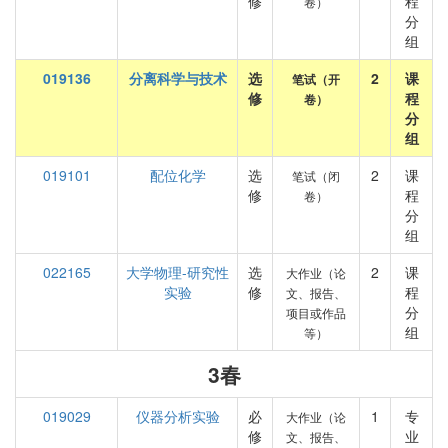
修
程
卷）
分
组
019136
分离科学与技术
选
2
课
笔试（开
修
程
卷）
分
组
019101
配位化学
选
2
课
笔试（闭
修
程
卷）
分
组
022165
大学物理-研究性
选
2
课
大作业（论
实验
修
程
文、报告、
分
项目或作品
组
等）
3春
019029
仪器分析实验
必
1
专
大作业（论
修
业
文、报告、