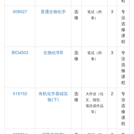
程
008027
普通生物化学
选
3
专
笔试（闭
修
业
卷）
选
修
课
程
BIO4503
生物化学B
选
3
专
笔试（闭
修
业
卷）
选
修
课
程
019152
有机化学基础实
选
2
专
大作业（论
验(下)
修
业
文、报告、
选
项目或作品
修
等）
课
程