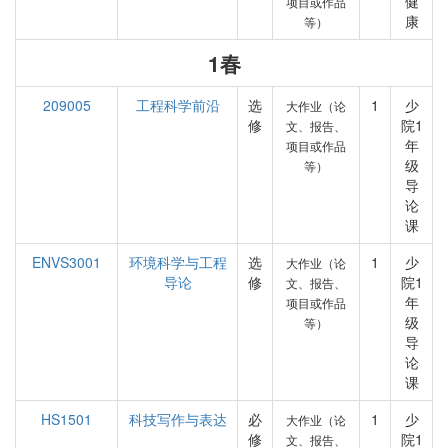
健
项目或作品
康
等）
1春
209005
工程科学前沿
选
1
少
大作业（论
修
院1
文、报告、
年
项目或作品
级
等）
导
论
课
ENVS3001
环境科学与工程
选
1
少
大作业（论
导论
修
院1
文、报告、
年
项目或作品
级
等）
导
论
课
HS1501
科技写作与表达
必
1
少
大作业（论
修
院1
文、报告、