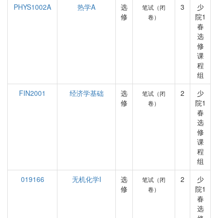
PHYS1002A
热学A
选
3
少
笔试（闭
修
院1
卷）
春
选
修
课
程
组
FIN2001
经济学基础
选
2
少
笔试（闭
修
院1
卷）
春
选
修
课
程
组
019166
无机化学I
选
2
少
笔试（闭
修
院1
卷）
春
选