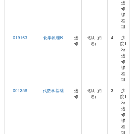
选
修
课
程
组
019163
化学原理B
选
4
少
笔试（闭
修
院1
卷）
秋
选
修
课
程
组
001356
代数学基础
选
3
少
笔试（闭
修
院1
卷）
秋
选
修
课
程
组