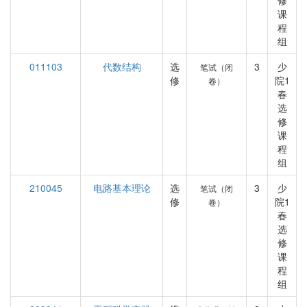
修
课
程
组
011103
代数结构
选
3
少
笔试（闭
修
院1
卷）
春
选
修
课
程
组
210045
电路基本理论
选
3
少
笔试（闭
修
院1
卷）
春
选
修
课
程
组