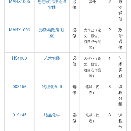
MARX1005
思想政治理论课
必
2
政
其他
实践
修
治
通
修
MARX1006
形势与政策(讲
必
2
政
大作业（论
座)
修
治
文、报告、
通
项目或作品
修
等）
HS1003
艺术实践
必
1
艺
大作业（论
修
术
文、报告、
实
项目或作品
践
等）
003156
物理化学III
选
3
课
笔试（闭
修
程
卷）
分
组
019145
结晶化学
选
3
课
笔试（闭
修
程
卷）
分