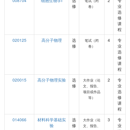
008704
细胞生物学I
选
2
专
笔试（闭
修
业
卷）
选
修
课
程
020125
高分子物理
选
4
专
笔试（闭
修
业
卷）
选
修
课
程
020015
高分子物理实验
选
2
专
大作业（论
修
业
文、报告、
选
项目或作品
修
等）
课
程
014066
材料科学基础实
选
3
专
大作业（论
验
修
业
文、报告、