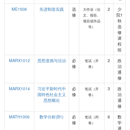
ME1506
先进制造实践
选
2
少
大作业（论
修
院1
文、报告、
秋
项目或作品
选
等）
修
课
程
组
MARX1012
思想道德与法治
必
2
政
笔试（开
修
治
卷）
通
修
MARX1014
习近平新时代中
必
3
政
笔试（开
国特色社会主义
修
治
卷）
思想概论
通
修
MATH1006
数学分析(B1)
必
6
数
笔试（闭
修
学
卷）
通