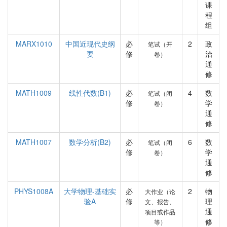
课
程
组
MARX1010
中国近现代史纲
必
2
政
笔试（开
要
修
治
卷）
通
修
MATH1009
线性代数(B1)
必
4
数
笔试（闭
修
学
卷）
通
修
MATH1007
数学分析(B2)
必
6
数
笔试（闭
修
学
卷）
通
修
PHYS1008A
大学物理-基础实
必
2
物
大作业（论
验A
修
理
文、报告、
通
项目或作品
修
等）