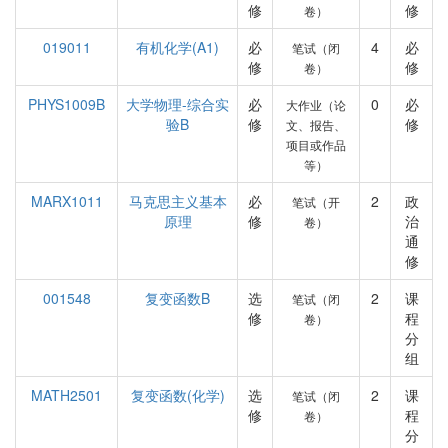
修
修
卷）
019011
有机化学(A1)
必
4
必
笔试（闭
修
修
卷）
PHYS1009B
大学物理-综合实
必
0
必
大作业（论
验B
修
修
文、报告、
项目或作品
等）
MARX1011
马克思主义基本
必
2
政
笔试（开
原理
修
治
卷）
通
修
001548
复变函数B
选
2
课
笔试（闭
修
程
卷）
分
组
MATH2501
复变函数(化学)
选
2
课
笔试（闭
修
程
卷）
分