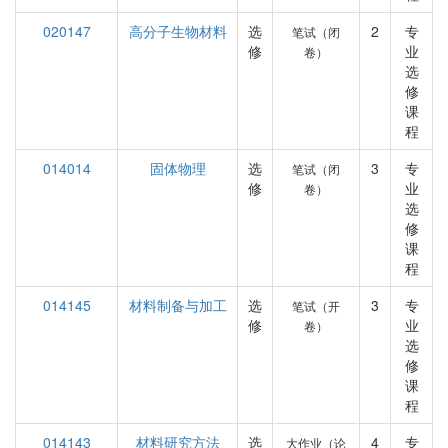
020147
高分子生物材料
选
2
专
笔试（闭
修
业
卷）
选
修
课
程
014014
固体物理
选
3
专
笔试（闭
修
业
卷）
选
修
课
程
014145
材料制备与加工
选
3
专
笔试（开
修
业
卷）
选
修
课
程
014143
材料研究方法
选
4
专
大作业（论