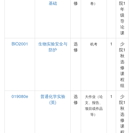
基础
修
院1
卷）
年
级
导
论
课
BIO2001
生物实验安全与
选
1
少
机考
防护
修
院1
秋
选
修
课
程
组
019080e
普通化学实验
选
1
少
大作业（论
(英)
修
院1
文、报告、
秋
项目或作品
选
等）
修
课
程