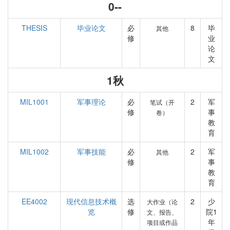
0--
THESIS
毕业论文
必
8
毕
其他
修
业
论
文
1秋
MIL1001
军事理论
必
2
军
笔试（开
修
事
卷）
教
育
MIL1002
军事技能
必
2
军
其他
修
事
教
育
EE4002
现代信息技术概
选
2
少
大作业（论
览
修
院1
文、报告、
年
项目或作品