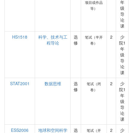
年
项目或作品
级
等）
导
论
课
HS1518
科学、技术与工
选
2
少
笔试（半开
程导论
修
院1
卷）
年
级
导
论
课
STAT2001
数据思维
选
2
少
笔试（闭
修
院1
卷）
年
级
导
论
课
ESS2006
地球和空间科学
选
2
少
笔试（开