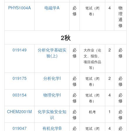
PHYS1004A
电磁学A
必
4
物
笔试（闭
修
理
卷）
通
修
2秋
019149
分析化学基础实
必
2
必
大作业（论
验(上)
修
修
文、报告、
项目或作品
等）
019175
分析化学I
必
2
必
笔试（闭
修
修
卷）
003154
物理化学I
必
4
必
笔试（闭
修
修
卷）
CHEM2001M
化学实验安全知
必
1
必
机考
识
修
修
019047
有机化学B
必
4
必
笔试（闭