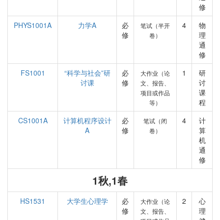
修
PHYS1001A
力学A
必
4
物
笔试（半开
修
理
卷）
通
修
FS1001
“科学与社会”研
必
1
研
大作业（论
讨课
修
讨
文、报告、
课
项目或作品
程
等）
CS1001A
计算机程序设计
必
4
计
笔试（闭
A
修
算
卷）
机
通
修
1秋,1春
HS1531
大学生心理学
必
2
心
大作业（论
修
理
文、报告、