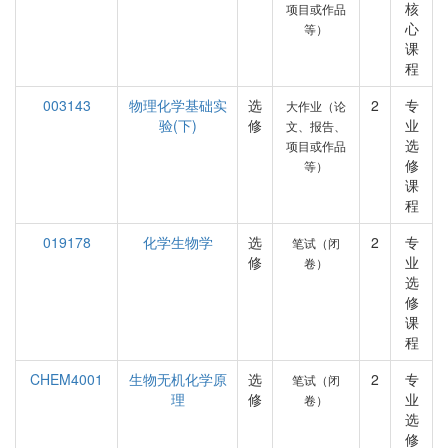
核
项目或作品
心
等）
课
程
003143
物理化学基础实
选
2
专
大作业（论
验(下)
修
业
文、报告、
选
项目或作品
修
等）
课
程
019178
化学生物学
选
2
专
笔试（闭
修
业
卷）
选
修
课
程
CHEM4001
生物无机化学原
选
2
专
笔试（闭
理
修
业
卷）
选
修