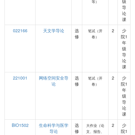
级
等）
导
论
课
022166
天文学导论
选
2
少
笔试（开
修
院1
卷）
年
级
导
论
课
221001
网络空间安全导
选
2
少
笔试（开
论
修
院1
卷）
年
级
导
论
课
BIO1502
生命科学与医学
选
2
少
大作业（论
导论
修
院1
文、报告、