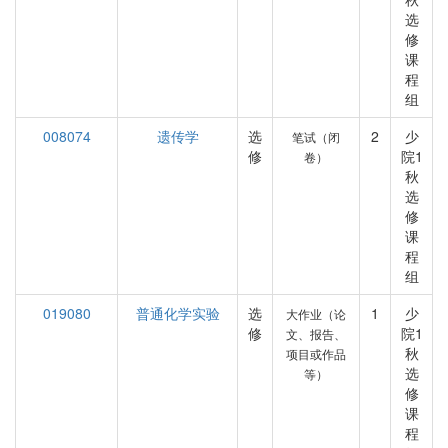
选
修
课
程
组
008074
遗传学
选
2
少
笔试（闭
修
院1
卷）
秋
选
修
课
程
组
019080
普通化学实验
选
1
少
大作业（论
修
院1
文、报告、
秋
项目或作品
选
等）
修
课
程