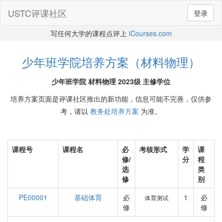
USTC评课社区
登录
写任何大学的课程点评上
iCourses.com
少年班学院培养方案（材料物理）
少年班学院 材料物理 2023级 主修学位
培养方案页面是评课社区推出的新功能，信息可能不完善，仅供参
考，请以
教务处培养方案
为准。
课程号
课程名
必
考核形式
学
课
修/
分
程
选
类
修
别
PE00001
基础体育
必
1
必
体育测试
修
修