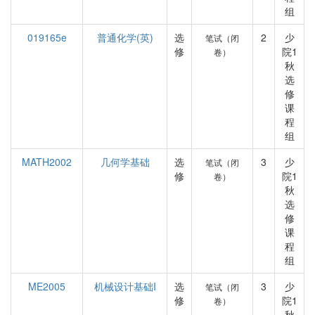
组
019165e
普通化学(英)
选
2
少
笔试（闭
修
院1
卷）
秋
选
修
课
程
组
MATH2002
几何学基础
选
3
少
笔试（闭
修
院1
卷）
秋
选
修
课
程
组
ME2005
机械设计基础I
选
3
少
笔试（闭
修
院1
卷）
秋