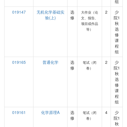
组
019147
无机化学基础实
选
2
少
大作业（论
验(上)
修
院1
文、报告、
秋
项目或作品
选
等）
修
课
程
组
019165
普通化学
选
2
少
笔试（闭
修
院1
卷）
秋
选
修
课
程
组
019161
化学原理A
选
4
少
笔试（闭
修
院1
卷）
秋