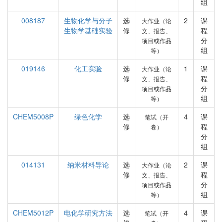
组
008187
生物化学与分子
选
2
课
大作业（论
生物学基础实验
修
程
文、报告、
分
项目或作品
组
等）
019146
化工实验
选
1
课
大作业（论
修
程
文、报告、
分
项目或作品
组
等）
CHEM5008P
绿色化学
选
4
课
笔试（开
修
程
卷）
分
组
014131
纳米材料导论
选
2
课
大作业（论
修
程
文、报告、
分
项目或作品
组
等）
CHEM5012P
电化学研究方法
选
4
课
笔试（开