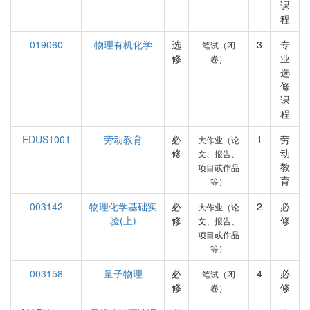
课
程
019060
物理有机化学
选
3
专
笔试（闭
修
业
卷）
选
修
课
程
EDUS1001
劳动教育
必
1
劳
大作业（论
修
动
文、报告、
教
项目或作品
育
等）
003142
物理化学基础实
必
2
必
大作业（论
验(上)
修
修
文、报告、
项目或作品
等）
003158
量子物理
必
4
必
笔试（闭
修
修
卷）