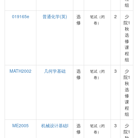
组
019165e
普通化学(英)
选
2
少
笔试（闭
修
院1
卷）
秋
选
修
课
程
组
MATH2002
几何学基础
选
3
少
笔试（闭
修
院1
卷）
秋
选
修
课
程
组
ME2005
机械设计基础I
选
3
少
笔试（闭
修
院1
卷）
秋