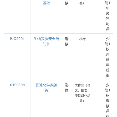
基础
修
院1
卷）
年
级
导
论
课
BIO2001
生物实验安全与
选
1
少
机考
防护
修
院1
秋
选
修
课
程
组
019080e
普通化学实验
选
1
少
大作业（论
(英)
修
院1
文、报告、
秋
项目或作品
选
等）
修
课
程