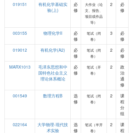
019151
有机化学基础实
必
2
必
大作业（论
验(上)
修
修
文、报告、
项目或作品
等）
003155
物理化学II
必
3
必
笔试（闭
修
修
卷）
019012
有机化学(A2)
必
2
必
笔试（闭
修
修
卷）
MARX1013
毛泽东思想和中
必
2
政
笔试（开
国特色社会主义
修
治
卷）
理论体系概论
通
修
001549
数理方程B
选
2
课
笔试（闭
修
程
卷）
分
组
022164
大学物理-现代技
选
2
课
笔试（半开
术实验
修
程
卷）