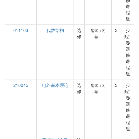
修
课
程
组
011103
代数结构
选
3
少
笔试（闭
修
院1
卷）
春
选
修
课
程
组
210045
电路基本理论
选
3
少
笔试（闭
修
院1
卷）
春
选
修
课
程
组