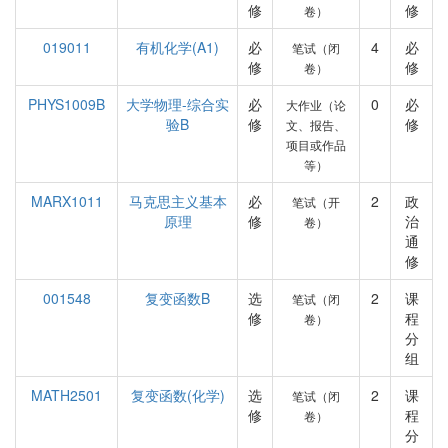
修
修
卷）
019011
有机化学(A1)
必
4
必
笔试（闭
修
修
卷）
PHYS1009B
大学物理-综合实
必
0
必
大作业（论
验B
修
修
文、报告、
项目或作品
等）
MARX1011
马克思主义基本
必
2
政
笔试（开
原理
修
治
卷）
通
修
001548
复变函数B
选
2
课
笔试（闭
修
程
卷）
分
组
MATH2501
复变函数(化学)
选
2
课
笔试（闭
修
程
卷）
分