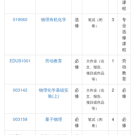
课
程
019060
物理有机化学
选
3
专
笔试（闭
修
业
卷）
选
修
课
程
EDUS1001
劳动教育
必
1
劳
大作业（论
修
动
文、报告、
教
项目或作品
育
等）
003142
物理化学基础实
必
2
必
大作业（论
验(上)
修
修
文、报告、
项目或作品
等）
003158
量子物理
必
4
必
笔试（闭
修
修
卷）