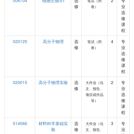
008704
细胞生物学I
选
2
专
笔试（闭
修
业
卷）
选
修
课
程
020125
高分子物理
选
4
专
笔试（闭
修
业
卷）
选
修
课
程
020015
高分子物理实验
选
2
专
大作业（论
修
业
文、报告、
选
项目或作品
修
等）
课
程
014066
材料科学基础实
选
3
专
大作业（论
验
修
业
文、报告、