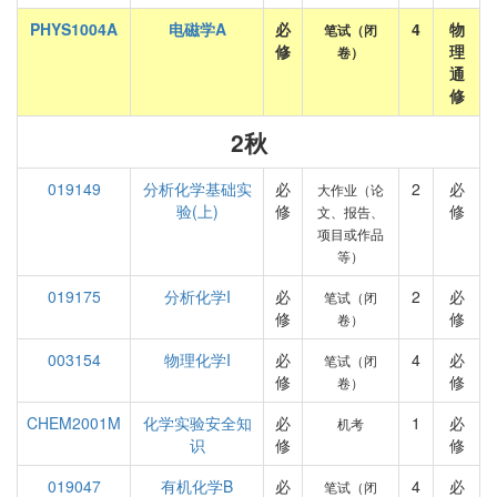
PHYS1004A
电磁学A
必
4
物
笔试（闭
修
理
卷）
通
修
2秋
019149
分析化学基础实
必
2
必
大作业（论
验(上)
修
修
文、报告、
项目或作品
等）
019175
分析化学I
必
2
必
笔试（闭
修
修
卷）
003154
物理化学I
必
4
必
笔试（闭
修
修
卷）
CHEM2001M
化学实验安全知
必
1
必
机考
识
修
修
019047
有机化学B
必
4
必
笔试（闭