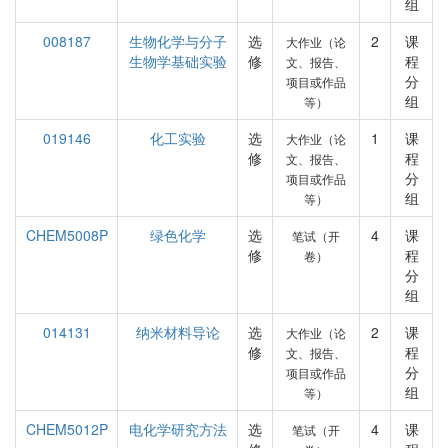
组
008187
生物化学与分子
选
2
课
大作业（论
生物学基础实验
修
程
文、报告、
分
项目或作品
组
等）
019146
化工实验
选
1
课
大作业（论
修
程
文、报告、
分
项目或作品
组
等）
CHEM5008P
绿色化学
选
4
课
笔试（开
修
程
卷）
分
组
014131
纳米材料导论
选
2
课
大作业（论
修
程
文、报告、
分
项目或作品
组
等）
CHEM5012P
电化学研究方法
选
4
课
笔试（开