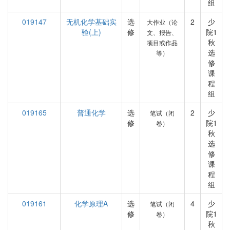
组
019147
无机化学基础实
选
2
少
大作业（论
验(上)
修
院1
文、报告、
秋
项目或作品
选
等）
修
课
程
组
019165
普通化学
选
2
少
笔试（闭
修
院1
卷）
秋
选
修
课
程
组
019161
化学原理A
选
4
少
笔试（闭
修
院1
卷）
秋