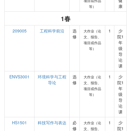
健
项目或作品
康
等）
1春
209005
工程科学前沿
选
1
少
大作业（论
修
院1
文、报告、
年
项目或作品
级
等）
导
论
课
ENVS3001
环境科学与工程
选
1
少
大作业（论
导论
修
院1
文、报告、
年
项目或作品
级
等）
导
论
课
HS1501
科技写作与表达
必
1
少
大作业（论
修
院1
文、报告、