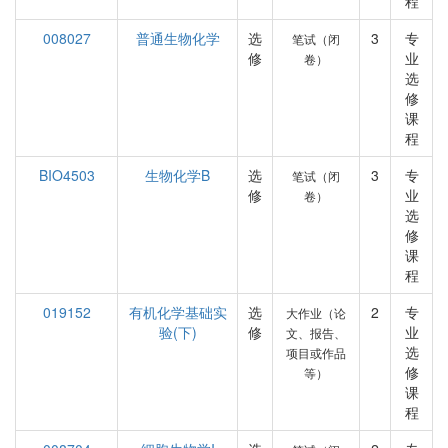
程
008027
普通生物化学
选
3
专
笔试（闭
修
业
卷）
选
修
课
程
BIO4503
生物化学B
选
3
专
笔试（闭
修
业
卷）
选
修
课
程
019152
有机化学基础实
选
2
专
大作业（论
验(下)
修
业
文、报告、
选
项目或作品
修
等）
课
程