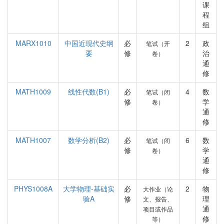
课
程
组
MARX1010
中国近现代史纲
必
2
政
笔试（开
要
修
治
卷）
通
修
MATH1009
线性代数(B1)
必
4
数
笔试（闭
修
学
卷）
通
修
MATH1007
数学分析(B2)
必
6
数
笔试（闭
修
学
卷）
通
修
PHYS1008A
大学物理-基础实
必
2
物
大作业（论
验A
修
理
文、报告、
通
项目或作品
修
等）