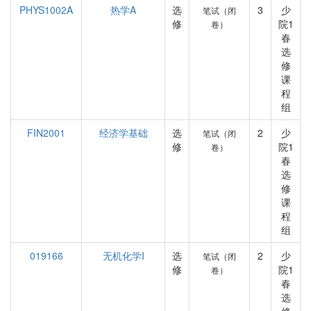
PHYS1002A
热学A
选
3
少
笔试（闭
修
院1
卷）
春
选
修
课
程
组
FIN2001
经济学基础
选
2
少
笔试（闭
修
院1
卷）
春
选
修
课
程
组
019166
无机化学I
选
2
少
笔试（闭
修
院1
卷）
春
选