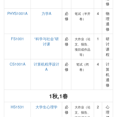
修
PHYS1001A
力学A
必
4
物
笔试（半开
修
理
卷）
通
修
FS1001
“科学与社会”研
必
1
研
大作业（论
讨课
修
讨
文、报告、
课
项目或作品
程
等）
CS1001A
计算机程序设计
必
4
计
笔试（闭
A
修
算
卷）
机
通
修
1秋,1春
HS1531
大学生心理学
必
2
心
大作业（论
修
理
文、报告、