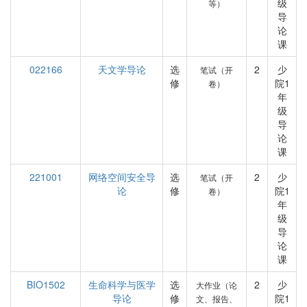
级
等）
导
论
课
022166
天文学导论
选
2
少
笔试（开
修
院1
卷）
年
级
导
论
课
221001
网络空间安全导
选
2
少
笔试（开
论
修
院1
卷）
年
级
导
论
课
BIO1502
生命科学与医学
选
2
少
大作业（论
导论
修
院1
文、报告、