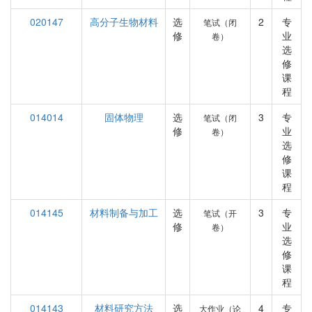
020147
高分子生物材料
选
2
专
笔试（闭
修
业
卷）
选
修
课
程
014014
固体物理
选
3
专
笔试（闭
修
业
卷）
选
修
课
程
014145
材料制备与加工
选
3
专
笔试（开
修
业
卷）
选
修
课
程
014143
材料研究方法
选
4
专
大作业（论