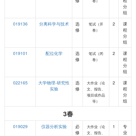
修
程
卷）
分
组
019136
分离科学与技术
选
2
课
笔试（开
修
程
卷）
分
组
019101
配位化学
选
2
课
笔试（闭
修
程
卷）
分
组
022165
大学物理-研究性
选
2
课
大作业（论
实验
修
程
文、报告、
分
项目或作品
组
等）
3春
019029
仪器分析实验
必
1
专
大作业（论
修
业
文、报告、