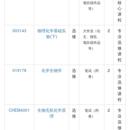
核
项目或作品
心
等）
课
程
003143
物理化学基础实
选
2
专
大作业（论
验(下)
修
业
文、报告、
选
项目或作品
修
等）
课
程
019178
化学生物学
选
2
专
笔试（闭
修
业
卷）
选
修
课
程
CHEM4001
生物无机化学原
选
2
专
笔试（闭
理
修
业
卷）
选
修