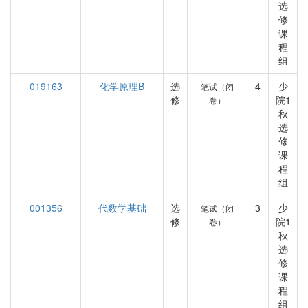
选
修
课
程
组
019163
化学原理B
选
4
少
笔试（闭
修
院1
卷）
秋
选
修
课
程
组
001356
代数学基础
选
3
少
笔试（闭
修
院1
卷）
秋
选
修
课
程
组