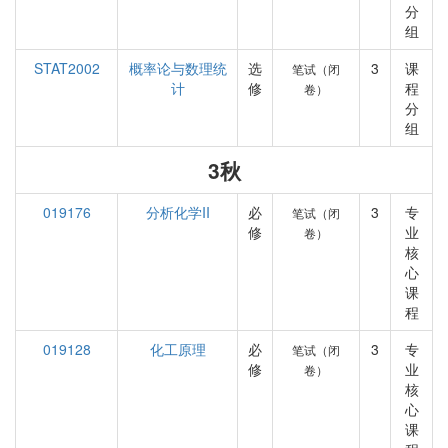
分
组
STAT2002
概率论与数理统
选
3
课
笔试（闭
计
修
程
卷）
分
组
3秋
019176
分析化学II
必
3
专
笔试（闭
修
业
卷）
核
心
课
程
019128
化工原理
必
3
专
笔试（闭
修
业
卷）
核
心
课