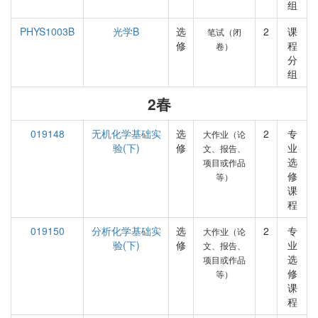
组
PHYS1003B
光学B
选
2
课
笔试（闭
修
程
卷）
分
组
2春
019148
无机化学基础实
选
2
专
大作业（论
验(下)
修
业
文、报告、
选
项目或作品
修
等）
课
程
019150
分析化学基础实
选
2
专
大作业（论
验(下)
修
业
文、报告、
选
项目或作品
修
等）
课
程