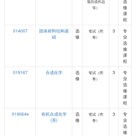
选
项目或作品
修
等）
课
程
014007
固体材料结构基
选
3
专
笔试（闭
础
修
业
卷）
选
修
课
程
019167
合成化学
选
3
专
笔试（闭
修
业
卷）
选
修
课
程
019064e
有机合成化学
选
3
专
笔试（闭
(英)
修
业
卷）
选
修