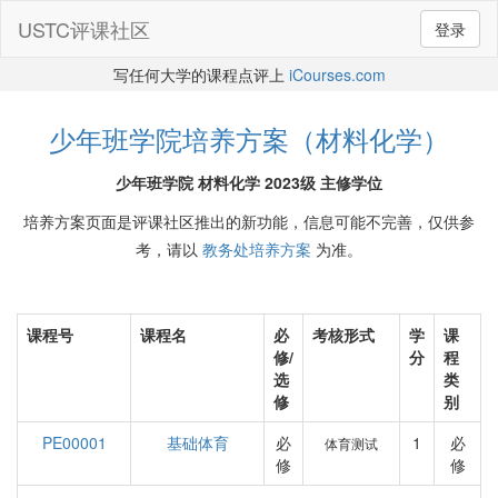
USTC评课社区
登录
写任何大学的课程点评上
iCourses.com
少年班学院培养方案（材料化学）
少年班学院 材料化学 2023级 主修学位
培养方案页面是评课社区推出的新功能，信息可能不完善，仅供参
考，请以
教务处培养方案
为准。
课程号
课程名
必
考核形式
学
课
修/
分
程
选
类
修
别
PE00001
基础体育
必
1
必
体育测试
修
修