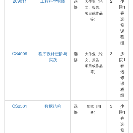
209011
工程科学实践
选
2
少
大作业（论
修
院1
文、报告、
春
项目或作品
选
等）
修
课
程
组
CS4009
程序设计进阶与
选
3
少
大作业（论
实践
修
院1
文、报告、
春
项目或作品
选
等）
修
课
程
组
CS2501
数据结构
选
3
少
笔试（闭
修
院1
卷）
春
选
修