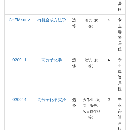
课
程
CHEM4002
有机合成方法学
选
4
专
笔试（闭
修
业
卷）
选
修
课
程
020011
高分子化学
选
4
专
笔试（闭
修
业
卷）
选
修
课
程
020014
高分子化学实验
选
2
专
大作业（论
修
业
文、报告、
选
项目或作品
修
等）
课
程