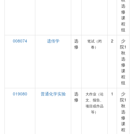
选
修
课
程
组
008074
遗传学
选
2
少
笔试（闭
修
院1
卷）
秋
选
修
课
程
组
019080
普通化学实验
选
1
少
大作业（论
修
院1
文、报告、
秋
项目或作品
选
等）
修
课
程