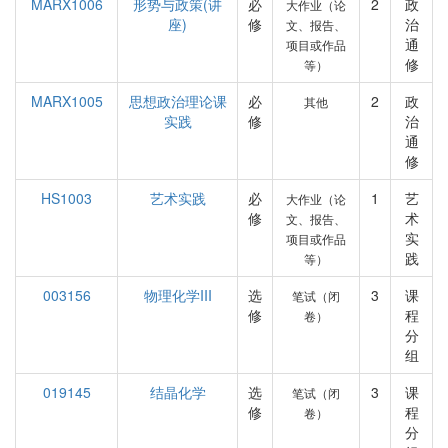
MARX1006
形势与政策(讲
必
2
政
大作业（论
座)
修
治
文、报告、
通
项目或作品
修
等）
MARX1005
思想政治理论课
必
2
政
其他
实践
修
治
通
修
HS1003
艺术实践
必
1
艺
大作业（论
修
术
文、报告、
实
项目或作品
践
等）
003156
物理化学III
选
3
课
笔试（闭
修
程
卷）
分
组
019145
结晶化学
选
3
课
笔试（闭
修
程
卷）
分