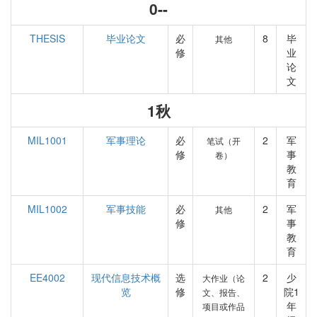
0--
THESIS
毕业论文
必
8
毕
其他
修
业
论
文
1秋
MIL1001
军事理论
必
2
军
笔试（开
修
事
卷）
教
育
MIL1002
军事技能
必
2
军
其他
修
事
教
育
EE4002
现代信息技术概
选
2
少
大作业（论
览
修
院1
文、报告、
年
项目或作品