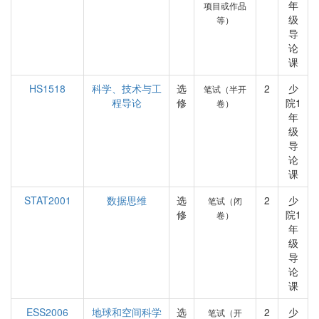
年
项目或作品
级
等）
导
论
课
HS1518
科学、技术与工
选
2
少
笔试（半开
程导论
修
院1
卷）
年
级
导
论
课
STAT2001
数据思维
选
2
少
笔试（闭
修
院1
卷）
年
级
导
论
课
ESS2006
地球和空间科学
选
2
少
笔试（开