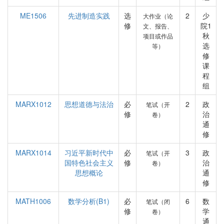
ME1506
先进制造实践
选
2
少
大作业（论
修
院1
文、报告、
秋
项目或作品
选
等）
修
课
程
组
MARX1012
思想道德与法治
必
2
政
笔试（开
修
治
卷）
通
修
MARX1014
习近平新时代中
必
3
政
笔试（开
国特色社会主义
修
治
卷）
思想概论
通
修
MATH1006
数学分析(B1)
必
6
数
笔试（闭
修
学
卷）
通