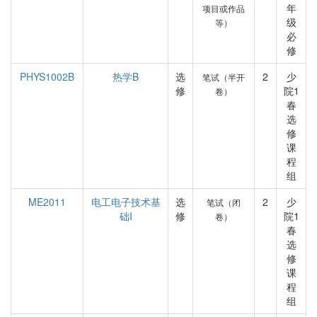
年
项目或作品
级
等）
必
修
PHYS1002B
热学B
选
2
少
笔试（半开
修
院1
卷）
春
选
修
课
程
组
ME2011
电工电子技术基
选
2
少
笔试（闭
础I
修
院1
卷）
春
选
修
课
程
组