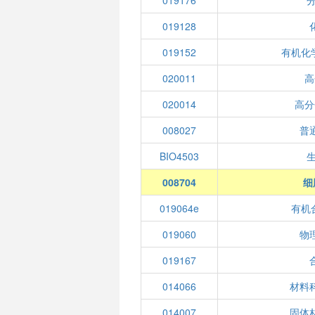
019176
分
019128
019152
有机化
020011
高
020014
高分
008027
普
BIO4503
008704
细
019064e
有机
019060
物
019167
014066
材料
014007
固体