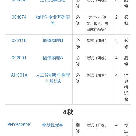
修
修
004074
物理学专业基础实
必
2
必
大作业（论
验
修
修
文、报告、项
目或作品等）
022118
固体物理B
必
3
必
笔试（闭卷）
修
修
002001
固体物理A
必
4
必
笔试（闭卷）
修
修
AI1001A
人工智能数学原理
必
4
计
笔试（闭卷）
与算法A
修
算
机
通
修
4秋
PHYS5252P
非线性光学
选
4
专
笔试（开卷）
修
业