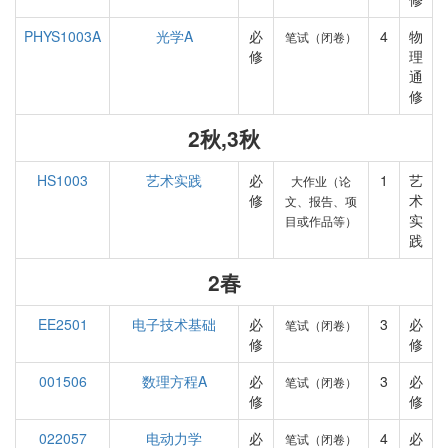
PHYS1003A
光学A
必
4
物
笔试（闭卷）
修
理
通
修
2秋,3秋
HS1003
艺术实践
必
1
艺
大作业（论
修
术
文、报告、项
实
目或作品等）
践
2春
EE2501
电子技术基础
必
3
必
笔试（闭卷）
修
修
001506
数理方程A
必
3
必
笔试（闭卷）
修
修
022057
电动力学
必
4
必
笔试（闭卷）