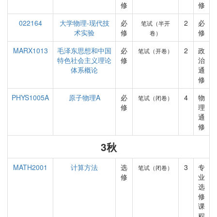
修
修
022164
大学物理-现代技
必
2
必
笔试（半开
术实验
修
修
卷）
MARX1013
毛泽东思想和中国
必
2
政
笔试（开卷）
特色社会主义理论
修
治
体系概论
通
修
PHYS1005A
原子物理A
必
4
物
笔试（闭卷）
修
理
通
修
3秋
MATH2001
计算方法
选
3
专
笔试（闭卷）
修
业
选
修
课
程