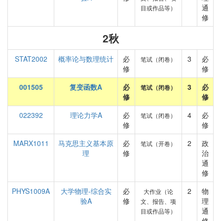
通
目或作品等）
修
2秋
STAT2002
概率论与数理统计
必
3
必
笔试（闭卷）
修
修
001505
复变函数A
必
3
必
笔试（闭卷）
修
修
022392
理论力学A
必
4
必
笔试（闭卷）
修
修
MARX1011
马克思主义基本原
必
2
政
笔试（开卷）
理
修
治
通
修
PHYS1009A
大学物理-综合实
必
2
物
大作业（论
验A
修
理
文、报告、项
通
目或作品等）
修