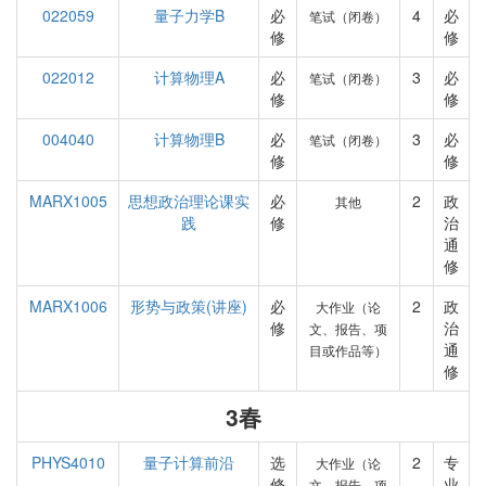
022059
量子力学B
必
4
必
笔试（闭卷）
修
修
022012
计算物理A
必
3
必
笔试（闭卷）
修
修
004040
计算物理B
必
3
必
笔试（闭卷）
修
修
MARX1005
思想政治理论课实
必
2
政
其他
践
修
治
通
修
MARX1006
形势与政策(讲座)
必
2
政
大作业（论
修
治
文、报告、项
通
目或作品等）
修
3春
PHYS4010
量子计算前沿
选
2
专
大作业（论
修
业
文、报告、项