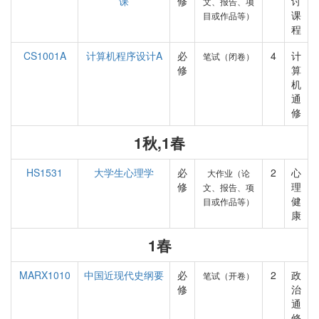
课
修
讨
文、报告、项
课
目或作品等）
程
CS1001A
计算机程序设计A
必
4
计
笔试（闭卷）
修
算
机
通
修
1秋,1春
HS1531
大学生心理学
必
2
心
大作业（论
修
理
文、报告、项
健
目或作品等）
康
1春
MARX1010
中国近现代史纲要
必
2
政
笔试（开卷）
修
治
通
修