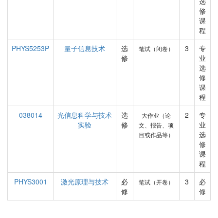
选
修
课
程
PHYS5253P
量子信息技术
选
3
专
笔试（闭卷）
修
业
选
修
课
程
038014
光信息科学与技术
选
2
专
大作业（论
实验
修
业
文、报告、项
选
目或作品等）
修
课
程
PHYS3001
激光原理与技术
必
3
必
笔试（开卷）
修
修