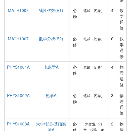
MATH1009
线性代数(B1)
必
4
数
笔试（闭卷）
修
学
通
修
MATH1007
数学分析(B2)
必
6
数
笔试（闭卷）
修
学
通
修
PHYS1004A
电磁学A
必
4
物
笔试（闭卷）
修
理
通
修
PHYS1002A
热学A
必
3
物
笔试（闭卷）
修
理
通
修
PHYS1008A
大学物理-基础实
必
2
物
大作业（论
验A
修
理
文、报告、项