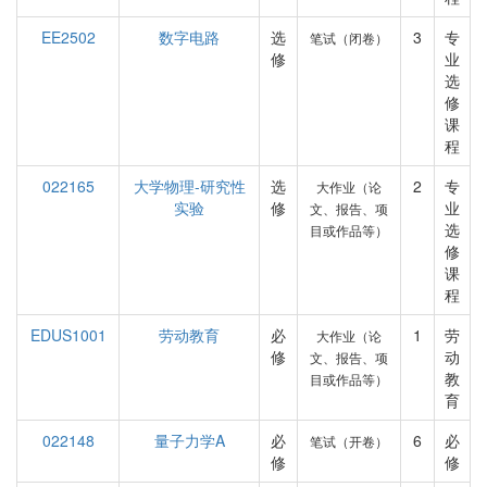
EE2502
数字电路
选
3
专
笔试（闭卷）
修
业
选
修
课
程
022165
大学物理-研究性
选
2
专
大作业（论
实验
修
业
文、报告、项
选
目或作品等）
修
课
程
EDUS1001
劳动教育
必
1
劳
大作业（论
修
动
文、报告、项
教
目或作品等）
育
022148
量子力学A
必
6
必
笔试（开卷）
修
修