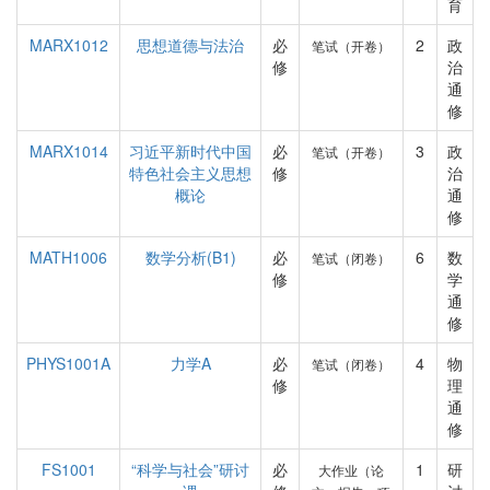
育
MARX1012
思想道德与法治
必
2
政
笔试（开卷）
修
治
通
修
MARX1014
习近平新时代中国
必
3
政
笔试（开卷）
特色社会主义思想
修
治
概论
通
修
MATH1006
数学分析(B1)
必
6
数
笔试（闭卷）
修
学
通
修
PHYS1001A
力学A
必
4
物
笔试（闭卷）
修
理
通
修
FS1001
“科学与社会”研讨
必
1
研
大作业（论