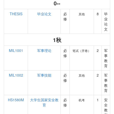
0--
THESIS
毕业论文
必
8
毕
其他
修
业
论
文
1秋
MIL1001
军事理论
必
2
军
笔试（开卷）
修
事
教
育
MIL1002
军事技能
必
2
军
其他
修
事
教
育
HS1580M
大学生国家安全教
必
1
安
机考
育
修
全
教