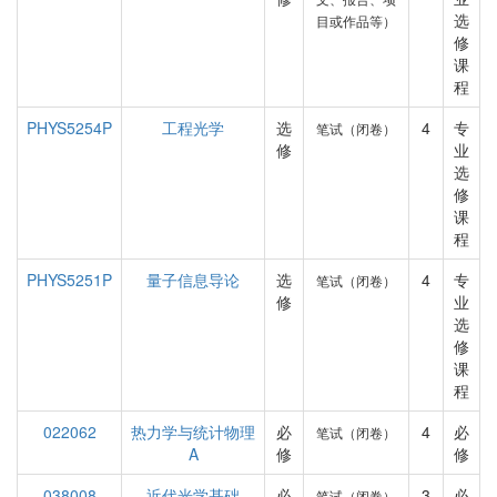
选
目或作品等）
修
课
程
PHYS5254P
工程光学
选
4
专
笔试（闭卷）
修
业
选
修
课
程
PHYS5251P
量子信息导论
选
4
专
笔试（闭卷）
修
业
选
修
课
程
022062
热力学与统计物理
必
4
必
笔试（闭卷）
A
修
修
038008
近代光学基础
必
3
必
笔试（闭卷）