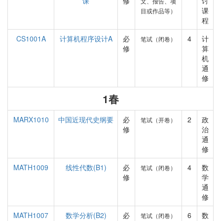
课
修
讨
文、报告、项
课
目或作品等）
程
CS1001A
计算机程序设计A
必
4
计
笔试（闭卷）
修
算
机
通
修
1春
MARX1010
中国近现代史纲要
必
2
政
笔试（开卷）
修
治
通
修
MATH1009
线性代数(B1)
必
4
数
笔试（闭卷）
修
学
通
修
MATH1007
数学分析(B2)
必
6
数
笔试（闭卷）