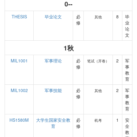
0--
THESIS
毕业论文
必
8
毕
其他
修
业
论
文
1秋
MIL1001
军事理论
必
2
军
笔试（开卷）
修
事
教
育
MIL1002
军事技能
必
2
军
其他
修
事
教
育
HS1580M
大学生国家安全教
必
1
安
机考
育
修
全
教