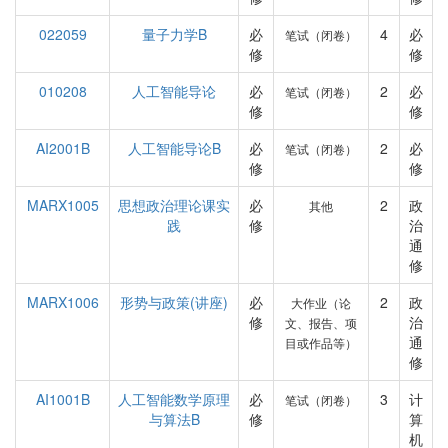
022059
量子力学B
必
4
必
笔试（闭卷）
修
修
010208
人工智能导论
必
2
必
笔试（闭卷）
修
修
AI2001B
人工智能导论B
必
2
必
笔试（闭卷）
修
修
MARX1005
思想政治理论课实
必
2
政
其他
践
修
治
通
修
MARX1006
形势与政策(讲座)
必
2
政
大作业（论
修
治
文、报告、项
通
目或作品等）
修
AI1001B
人工智能数学原理
必
3
计
笔试（闭卷）
与算法B
修
算
机