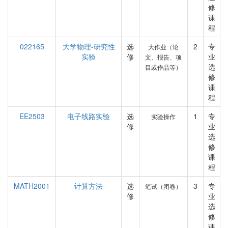
修
课
程
022165
大学物理-研究性
选
2
专
大作业（论
实验
修
业
文、报告、项
选
目或作品等）
修
课
程
EE2503
电子线路实验
选
1
专
实验操作
修
业
选
修
课
程
MATH2001
计算方法
选
3
专
笔试（闭卷）
修
业
选
修
课