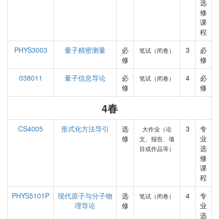
选
修
课
程
PHYS3003
量子精密测量
必
3
必
笔试（闭卷）
修
修
038011
量子信息导论
必
4
必
笔试（闭卷）
修
修
4春
CS4005
形式化方法导引
选
3
专
大作业（论
修
业
文、报告、项
选
目或作品等）
修
课
程
PHYS5101P
现代原子与分子物
选
4
专
笔试（闭卷）
理导论
修
业
选