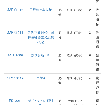
育
MARX1012
思想道德与法治
必
2
政
笔试（开卷）
修
治
通
修
MARX1014
习近平新时代中国
必
3
政
笔试（开卷）
特色社会主义思想
修
治
概论
通
修
MATH1006
数学分析(B1)
必
6
数
笔试（闭卷）
修
学
通
修
PHYS1001A
力学A
必
4
物
笔试（闭卷）
修
理
通
修
FS1001
“科学与社会”研讨
必
1
研
大作业（论