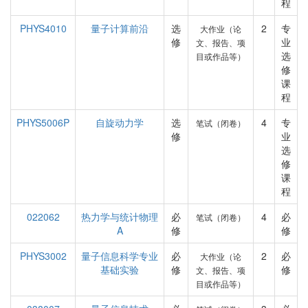
程
PHYS4010
量子计算前沿
选
2
专
大作业（论
修
业
文、报告、项
选
目或作品等）
修
课
程
PHYS5006P
自旋动力学
选
4
专
笔试（闭卷）
修
业
选
修
课
程
022062
热力学与统计物理
必
4
必
笔试（闭卷）
A
修
修
PHYS3002
量子信息科学专业
必
2
必
大作业（论
基础实验
修
修
文、报告、项
目或作品等）