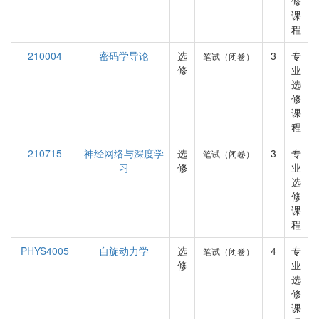
修
课
程
210004
密码学导论
选
3
专
笔试（闭卷）
修
业
选
修
课
程
210715
神经网络与深度学
选
3
专
笔试（闭卷）
习
修
业
选
修
课
程
PHYS4005
自旋动力学
选
4
专
笔试（闭卷）
修
业
选
修
课