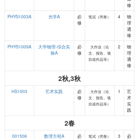
修
PHYS1003A
光学A
必
4
物
笔试（闭卷）
修
理
通
修
PHYS1009A
大学物理-综合实
必
2
物
大作业（论
验A
修
理
文、报告、项
通
目或作品等）
修
2秋,3秋
HS1003
艺术实践
必
1
艺
大作业（论
修
术
文、报告、项
实
目或作品等）
践
2春
001506
数理方程A
必
3
必
笔试（闭卷）