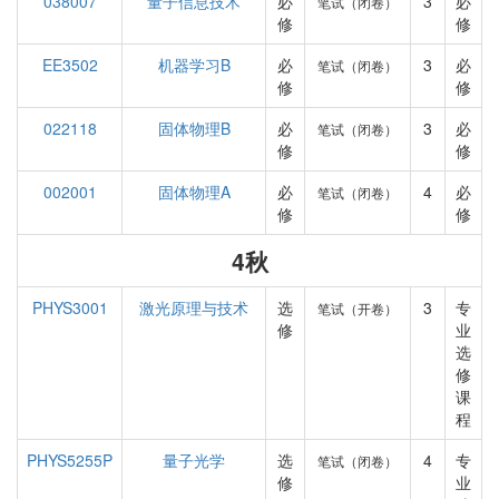
038007
量子信息技术
必
3
必
笔试（闭卷）
修
修
EE3502
机器学习B
必
3
必
笔试（闭卷）
修
修
022118
固体物理B
必
3
必
笔试（闭卷）
修
修
002001
固体物理A
必
4
必
笔试（闭卷）
修
修
4秋
PHYS3001
激光原理与技术
选
3
专
笔试（开卷）
修
业
选
修
课
程
PHYS5255P
量子光学
选
4
专
笔试（闭卷）
修
业