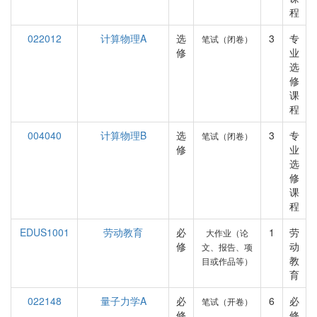
程
022012
计算物理A
选
3
专
笔试（闭卷）
修
业
选
修
课
程
004040
计算物理B
选
3
专
笔试（闭卷）
修
业
选
修
课
程
EDUS1001
劳动教育
必
1
劳
大作业（论
修
动
文、报告、项
教
目或作品等）
育
022148
量子力学A
必
6
必
笔试（开卷）
修
修