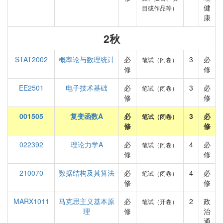
健
目或作品等）
康
2秋
STAT2002
概率论与数理统计
必
3
必
笔试（闭卷）
修
修
EE2501
电子技术基础
必
3
必
笔试（闭卷）
修
修
001505
复变函数A
必
3
必
笔试（闭卷）
修
修
022392
理论力学A
必
4
必
笔试（闭卷）
修
修
210070
数据结构及其算法
必
4
必
笔试（闭卷）
修
修
MARX1011
马克思主义基本原
必
2
政
笔试（开卷）
理
修
治
通