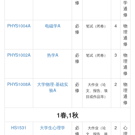
修
学
通
修
PHYS1004A
电磁学A
必
4
物
笔试（闭卷）
修
理
通
修
PHYS1002A
热学A
必
3
物
笔试（闭卷）
修
理
通
修
PHYS1008A
大学物理-基础实
必
2
物
大作业（论
验A
修
理
文、报告、项
通
目或作品等）
修
1春,1秋
HS1531
大学生心理学
必
2
心
大作业（论
修
理
文、报告、项