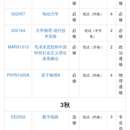
修
修
022057
电动力学
必
4
必
笔试（闭卷）
修
修
022164
大学物理-现代技
必
2
必
笔试（半开
术实验
修
修
卷）
MARX1013
毛泽东思想和中国
必
2
政
笔试（开卷）
特色社会主义理论
修
治
体系概论
通
修
PHYS1005A
原子物理A
必
4
物
笔试（闭卷）
修
理
通
修
3秋
EE2502
数字电路
选
3
专
笔试（闭卷）
修
业
选