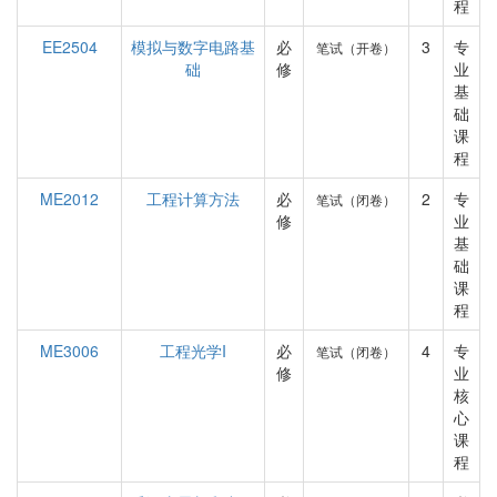
程
EE2504
模拟与数字电路基
必
3
专
笔试（开卷）
础
修
业
基
础
课
程
ME2012
工程计算方法
必
2
专
笔试（闭卷）
修
业
基
础
课
程
ME3006
工程光学I
必
4
专
笔试（闭卷）
修
业
核
心
课
程