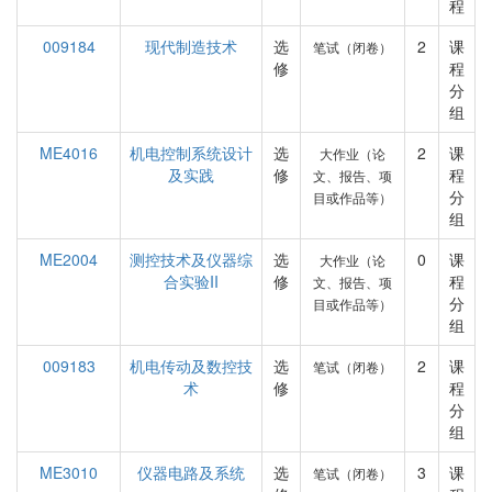
程
009184
现代制造技术
选
2
课
笔试（闭卷）
修
程
分
组
ME4016
机电控制系统设计
选
2
课
大作业（论
及实践
修
程
文、报告、项
分
目或作品等）
组
ME2004
测控技术及仪器综
选
0
课
大作业（论
合实验II
修
程
文、报告、项
分
目或作品等）
组
009183
机电传动及数控技
选
2
课
笔试（闭卷）
术
修
程
分
组
ME3010
仪器电路及系统
选
3
课
笔试（闭卷）