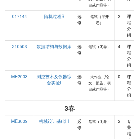
目或作品等）
017144
随机过程B
选
2
课
笔试（半开
修
程
卷）
分
组
210503
数据结构与数据库
选
4
课
笔试（闭卷）
修
程
分
组
ME2003
测控技术及仪器综
选
0
课
大作业（论
合实验I
修
程
文、报告、项
分
目或作品等）
组
3春
ME3009
机械设计基础III
必
2
专
笔试（闭卷）
修
业
核