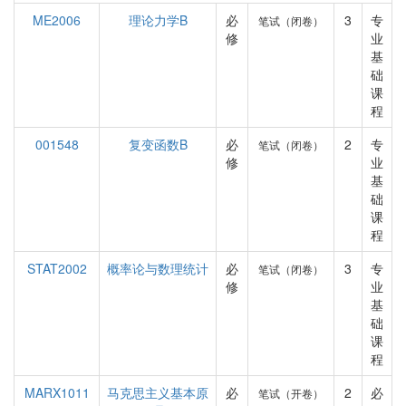
ME2006
理论力学B
必
3
专
笔试（闭卷）
修
业
基
础
课
程
001548
复变函数B
必
2
专
笔试（闭卷）
修
业
基
础
课
程
STAT2002
概率论与数理统计
必
3
专
笔试（闭卷）
修
业
基
础
课
程
MARX1011
马克思主义基本原
必
2
必
笔试（开卷）