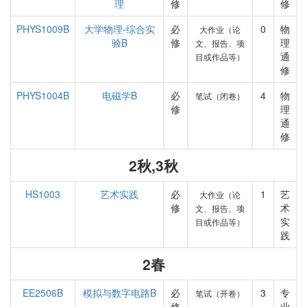
理
修
修
PHYS1009B
大学物理-综合实
必
0
物
大作业（论
验B
修
理
文、报告、项
通
目或作品等）
修
PHYS1004B
电磁学B
必
4
物
笔试（闭卷）
修
理
通
修
2秋,3秋
HS1003
艺术实践
必
1
艺
大作业（论
修
术
文、报告、项
实
目或作品等）
践
2春
EE2506B
模拟与数字电路B
必
3
专
笔试（开卷）
修
业