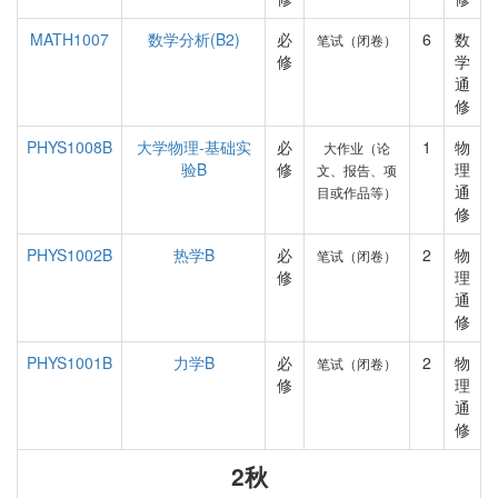
MATH1007
数学分析(B2)
必
6
数
笔试（闭卷）
修
学
通
修
PHYS1008B
大学物理-基础实
必
1
物
大作业（论
验B
修
理
文、报告、项
通
目或作品等）
修
PHYS1002B
热学B
必
2
物
笔试（闭卷）
修
理
通
修
PHYS1001B
力学B
必
2
物
笔试（闭卷）
修
理
通
修
2秋