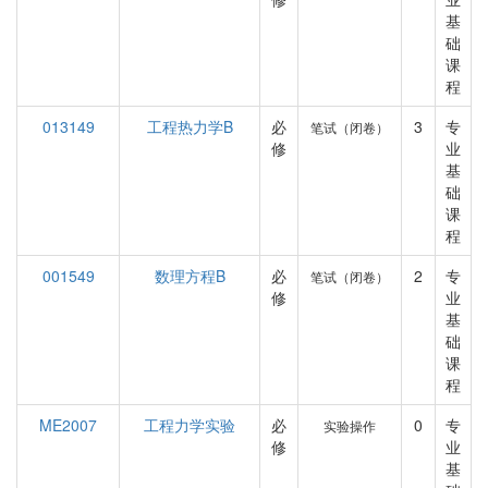
基
础
课
程
013149
工程热力学B
必
3
专
笔试（闭卷）
修
业
基
础
课
程
001549
数理方程B
必
2
专
笔试（闭卷）
修
业
基
础
课
程
ME2007
工程力学实验
必
0
专
实验操作
修
业
基