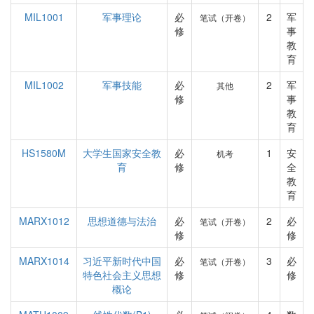
MIL1001
军事理论
必
2
军
笔试（开卷）
修
事
教
育
MIL1002
军事技能
必
2
军
其他
修
事
教
育
HS1580M
大学生国家安全教
必
1
安
机考
育
修
全
教
育
MARX1012
思想道德与法治
必
2
必
笔试（开卷）
修
修
MARX1014
习近平新时代中国
必
3
必
笔试（开卷）
特色社会主义思想
修
修
概论