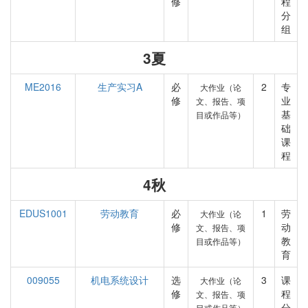
修
程
分
组
3夏
ME2016
生产实习A
必
2
专
大作业（论
修
业
文、报告、项
基
目或作品等）
础
课
程
4秋
EDUS1001
劳动教育
必
1
劳
大作业（论
修
动
文、报告、项
教
目或作品等）
育
009055
机电系统设计
选
3
课
大作业（论
修
程
文、报告、项
分
目或作品等）