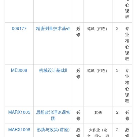
心
课
程
009177
精密测量技术基础
必
3
专
笔试（闭卷）
修
业
核
心
课
程
ME3008
机械设计基础II
必
3
专
笔试（闭卷）
修
业
核
心
课
程
MARX1005
思想政治理论课实
必
2
必
其他
践
修
修
MARX1006
形势与政策(讲座)
必
2
必
大作业（论
修
修
文、报告、项