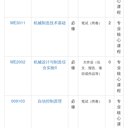
心
课
程
ME3011
机械制造技术基础
必
2
专
笔试（闭卷）
修
业
核
心
课
程
ME2002
机械设计与制造综
必
0
专
大作业（论
合实验II
修
业
文、报告、项
核
目或作品等）
心
课
程
009103
自动控制原理
必
3
专
笔试（闭卷）
修
业
核
心
课