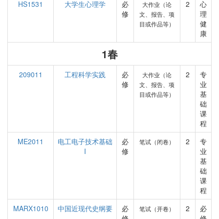
HS1531
大学生心理学
必
2
心
大作业（论
修
理
文、报告、项
健
目或作品等）
康
1春
209011
工程科学实践
必
2
专
大作业（论
修
业
文、报告、项
基
目或作品等）
础
课
程
ME2011
电工电子技术基础
必
2
专
笔试（闭卷）
I
修
业
基
础
课
程
MARX1010
中国近现代史纲要
必
2
必
笔试（开卷）
修
修