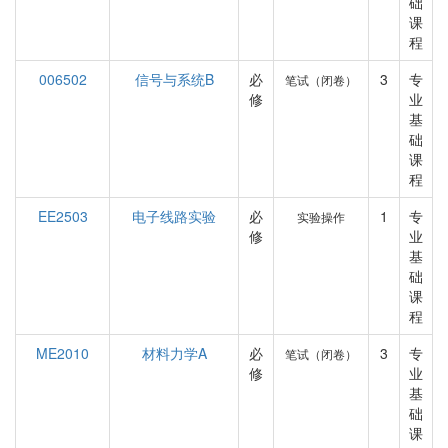
础
课
程
006502
信号与系统B
必
3
专
笔试（闭卷）
修
业
基
础
课
程
EE2503
电子线路实验
必
1
专
实验操作
修
业
基
础
课
程
ME2010
材料力学A
必
3
专
笔试（闭卷）
修
业
基
础
课