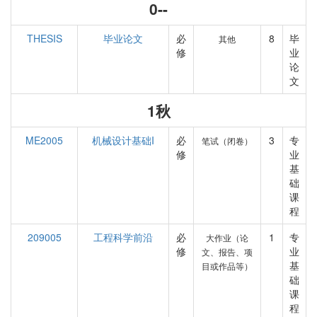
0--
THESIS
毕业论文
必
8
毕
其他
修
业
论
文
1秋
ME2005
机械设计基础I
必
3
专
笔试（闭卷）
修
业
基
础
课
程
209005
工程科学前沿
必
1
专
大作业（论
修
业
文、报告、项
基
目或作品等）
础
课
程