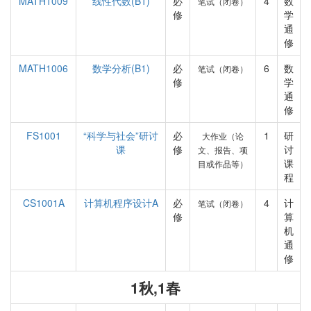
MATH1009
线性代数(B1)
必
4
数
笔试（闭卷）
修
学
通
修
MATH1006
数学分析(B1)
必
6
数
笔试（闭卷）
修
学
通
修
FS1001
“科学与社会”研讨
必
1
研
大作业（论
课
修
讨
文、报告、项
课
目或作品等）
程
CS1001A
计算机程序设计A
必
4
计
笔试（闭卷）
修
算
机
通
修
1秋,1春