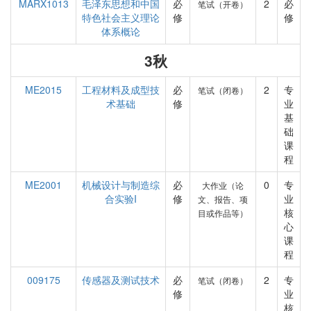
MARX1013
毛泽东思想和中国
必
2
必
笔试（开卷）
特色社会主义理论
修
修
体系概论
3秋
ME2015
工程材料及成型技
必
2
专
笔试（闭卷）
术基础
修
业
基
础
课
程
ME2001
机械设计与制造综
必
0
专
大作业（论
合实验I
修
业
文、报告、项
核
目或作品等）
心
课
程
009175
传感器及测试技术
必
2
专
笔试（闭卷）
修
业
核