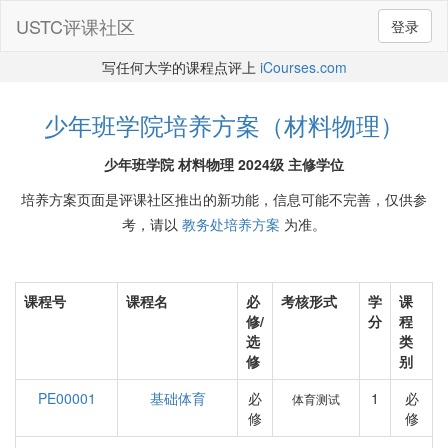
USTC评课社区
登录
写任何大学的课程点评上
iCourses.com
少年班学院培养方案（材料物理）
少年班学院 材料物理 2024级 主修学位
培养方案页面是评课社区推出的新功能，信息可能不完善，仅供参
考，请以
教务处培养方案
为准。
课程号
课程名
必
考核形式
学
课
修/
分
程
选
类
修
别
PE00001
基础体育
必
1
必
体育测试
修
修