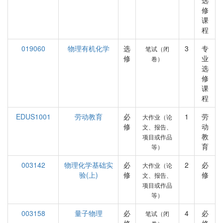
选
修
课
程
019060
物理有机化学
选
3
专
笔试（闭
修
业
卷）
选
修
课
程
EDUS1001
劳动教育
必
1
劳
大作业（论
修
动
文、报告、
教
项目或作品
育
等）
003142
物理化学基础实
必
2
必
大作业（论
验(上)
修
修
文、报告、
项目或作品
等）
003158
量子物理
必
4
必
笔试（闭