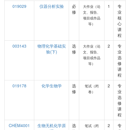
019029
仪器分析实验
必
1
专
大作业（论
修
业
文、报告、
核
项目或作品
心
等）
课
程
003143
物理化学基础实
选
2
专
大作业（论
验(下)
修
业
文、报告、
选
项目或作品
修
等）
课
程
019178
化学生物学
选
2
专
笔试（闭
修
业
卷）
选
修
课
程
CHEM4001
生物无机化学原
选
2
专
笔试（闭