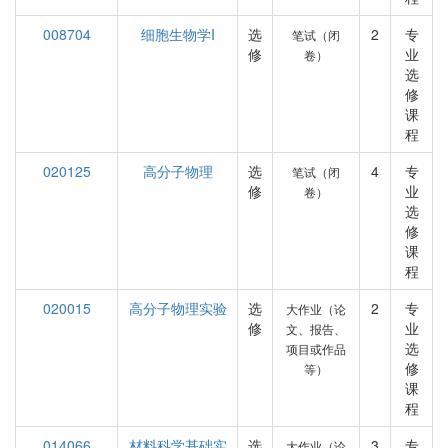
008704
细胞生物学I
选
2
专
笔试（闭
修
业
卷）
选
修
课
程
020125
高分子物理
选
4
专
笔试（闭
修
业
卷）
选
修
课
程
020015
高分子物理实验
选
2
专
大作业（论
修
业
文、报告、
选
项目或作品
修
等）
课
程
014066
材料科学基础实
选
3
专
大作业（论