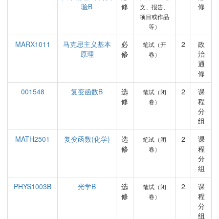
验B
修
修
文、报告、
项目或作品
等）
MARX1011
马克思主义基本
必
2
政
笔试（开
原理
修
治
卷）
通
修
001548
复变函数B
选
2
课
笔试（闭
修
程
卷）
分
组
MATH2501
复变函数(化学)
选
2
课
笔试（闭
修
程
卷）
分
组
PHYS1003B
光学B
选
2
课
笔试（闭
修
程
卷）
分
组