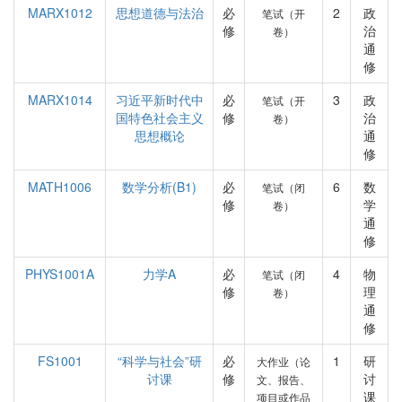
MARX1012
思想道德与法治
必
2
政
笔试（开
修
治
卷）
通
修
MARX1014
习近平新时代中
必
3
政
笔试（开
国特色社会主义
修
治
卷）
思想概论
通
修
MATH1006
数学分析(B1)
必
6
数
笔试（闭
修
学
卷）
通
修
PHYS1001A
力学A
必
4
物
笔试（闭
修
理
卷）
通
修
FS1001
“科学与社会”研
必
1
研
大作业（论
讨课
修
讨
文、报告、
课
项目或作品