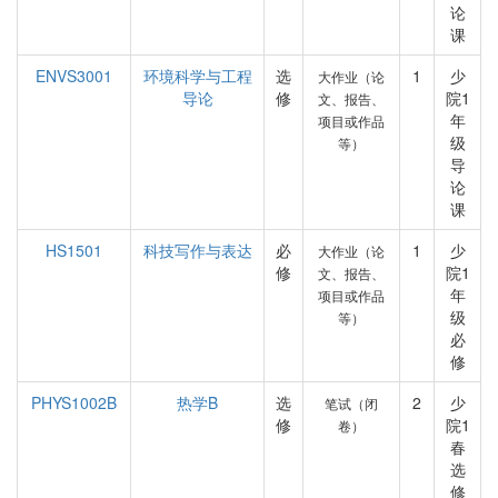
论
课
ENVS3001
环境科学与工程
选
1
少
大作业（论
导论
修
院1
文、报告、
年
项目或作品
级
等）
导
论
课
HS1501
科技写作与表达
必
1
少
大作业（论
修
院1
文、报告、
年
项目或作品
级
等）
必
修
PHYS1002B
热学B
选
2
少
笔试（闭
修
院1
卷）
春
选
修