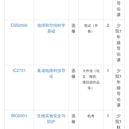
导
论
课
ESS2006
地球和空间科学
选
2
少
笔试（开
基础
修
院1
卷）
年
级
导
论
课
IC2701
集成电路科技导
选
1
少
大作业（论
论
修
院1
文、报告、
年
项目或作品
级
等）
导
论
课
BIO2001
生物实验安全与
选
1
少
机考
防护
修
院1
秋