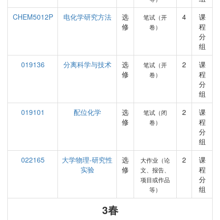
CHEM5012P
电化学研究方法
选
4
课
笔试（开
修
程
卷）
分
组
019136
分离科学与技术
选
2
课
笔试（开
修
程
卷）
分
组
019101
配位化学
选
2
课
笔试（闭
修
程
卷）
分
组
022165
大学物理-研究性
选
2
课
大作业（论
实验
修
程
文、报告、
分
项目或作品
组
等）
3春