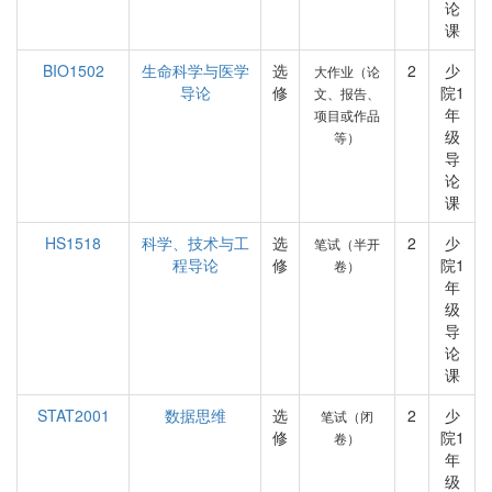
论
课
BIO1502
生命科学与医学
选
2
少
大作业（论
导论
修
院1
文、报告、
年
项目或作品
级
等）
导
论
课
HS1518
科学、技术与工
选
2
少
笔试（半开
程导论
修
院1
卷）
年
级
导
论
课
STAT2001
数据思维
选
2
少
笔试（闭
修
院1
卷）
年
级