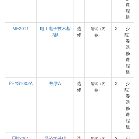
课
程
组
ME2011
电工电子技术基
选
2
少
笔试（闭
础I
修
院1
卷）
春
选
修
课
程
组
PHYS1002A
热学A
选
3
少
笔试（闭
修
院1
卷）
春
选
修
课
程
组
FIN2001
经济学基础
选
2
少
笔试（闭