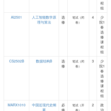
程
组
AI2501
人工智能数学原
选
4
少
笔试（闭
理与算法
修
院1
卷）
春
选
修
课
程
组
CS2502B
数据结构B
选
3
少
笔试（闭
修
院1
卷）
春
选
修
课
程
组
MARX1010
中国近现代史纲
必
2
政
笔试（开
要
修
治
卷）