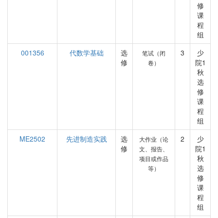
修
课
程
组
001356
代数学基础
选
3
少
笔试（闭
修
院1
卷）
秋
选
修
课
程
组
ME2502
先进制造实践
选
2
少
大作业（论
修
院1
文、报告、
秋
项目或作品
选
等）
修
课
程
组