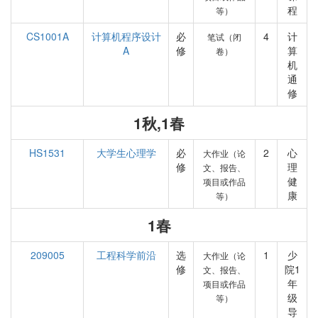
程
等）
CS1001A
计算机程序设计
必
4
计
笔试（闭
A
修
算
卷）
机
通
修
1秋,1春
HS1531
大学生心理学
必
2
心
大作业（论
修
理
文、报告、
健
项目或作品
康
等）
1春
209005
工程科学前沿
选
1
少
大作业（论
修
院1
文、报告、
年
项目或作品
级
等）
导