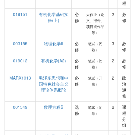
程
019151
有机化学基础实
必
2
必
大作业（论
验(上)
修
修
文、报告、
项目或作品
等）
003155
物理化学II
必
3
必
笔试（闭
修
修
卷）
019012
有机化学(A2)
必
2
必
笔试（闭
修
修
卷）
MARX1013
毛泽东思想和中
必
2
政
笔试（开
国特色社会主义
修
治
卷）
理论体系概论
通
修
001549
数理方程B
选
2
课
笔试（闭
修
程
卷）
分
组