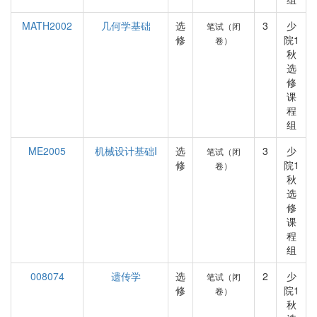
MATH2002
几何学基础
选
3
少
笔试（闭
修
院1
卷）
秋
选
修
课
程
组
ME2005
机械设计基础I
选
3
少
笔试（闭
修
院1
卷）
秋
选
修
课
程
组
008074
遗传学
选
2
少
笔试（闭
修
院1
卷）
秋