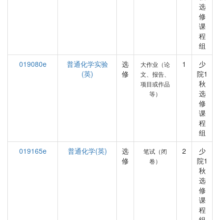
选
修
课
程
组
019080e
普通化学实验
选
1
少
大作业（论
(英)
修
院1
文、报告、
秋
项目或作品
选
等）
修
课
程
组
019165e
普通化学(英)
选
2
少
笔试（闭
修
院1
卷）
秋
选
修
课
程
组