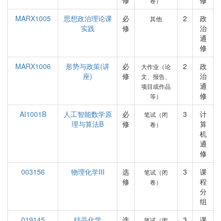
修
修
卷）
MARX1005
思想政治理论课
必
2
政
其他
实践
修
治
通
修
MARX1006
形势与政策(讲
必
2
政
大作业（论
座)
修
治
文、报告、
通
项目或作品
修
等）
AI1001B
人工智能数学原
必
3
计
笔试（闭
理与算法B
修
算
卷）
机
通
修
003156
物理化学III
选
3
课
笔试（闭
修
程
卷）
分
组
019145
结晶化学
选
3
课
笔试（闭