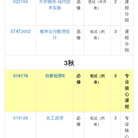
022164
大学物理-现代技
选
2
课
笔试（半开
术实验
修
程
卷）
分
组
STAT2002
概率论与数理统
选
3
课
笔试（闭
计
修
程
卷）
分
组
3秋
019176
分析化学II
必
3
专
笔试（闭
修
业
卷）
核
心
课
程
019128
化工原理
必
3
专
笔试（闭
修
业
卷）
核
心