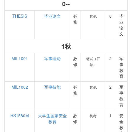
0--
THESIS
毕业论文
必
8
毕
其他
修
业
论
文
1秋
MIL1001
军事理论
必
2
军
笔试（开
修
事
卷）
教
育
MIL1002
军事技能
必
2
军
其他
修
事
教
育
HS1580M
大学生国家安全
必
1
安
机考
教育
修
全
教