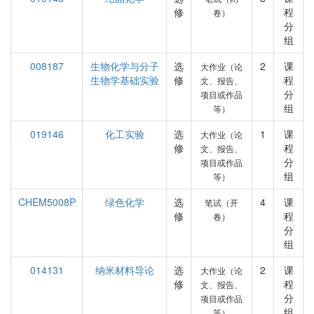
修
程
卷）
分
组
008187
生物化学与分子
选
2
课
大作业（论
生物学基础实验
修
程
文、报告、
分
项目或作品
组
等）
019146
化工实验
选
1
课
大作业（论
修
程
文、报告、
分
项目或作品
组
等）
CHEM5008P
绿色化学
选
4
课
笔试（开
修
程
卷）
分
组
014131
纳米材料导论
选
2
课
大作业（论
修
程
文、报告、
分
项目或作品
组
等）