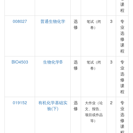
课
程
008027
普通生物化学
选
3
专
笔试（闭
修
业
卷）
选
修
课
程
BIO4503
生物化学B
选
3
专
笔试（闭
修
业
卷）
选
修
课
程
019152
有机化学基础实
选
2
专
大作业（论
验(下)
修
业
文、报告、
选
项目或作品
修
等）
课
程