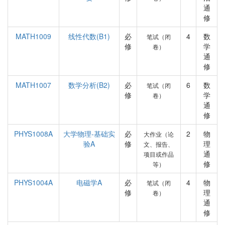
通
修
MATH1009
线性代数(B1)
必
4
数
笔试（闭
修
学
卷）
通
修
MATH1007
数学分析(B2)
必
6
数
笔试（闭
修
学
卷）
通
修
PHYS1008A
大学物理-基础实
必
2
物
大作业（论
验A
修
理
文、报告、
通
项目或作品
修
等）
PHYS1004A
电磁学A
必
4
物
笔试（闭
修
理
卷）
通
修