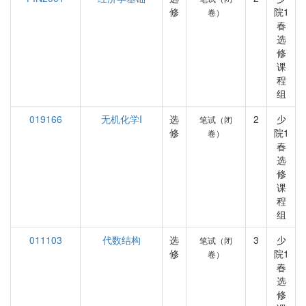
修
院1
卷）
春
选
修
课
程
组
019166
无机化学I
选
2
少
笔试（闭
修
院1
卷）
春
选
修
课
程
组
011103
代数结构
选
3
少
笔试（闭
修
院1
卷）
春
选
修