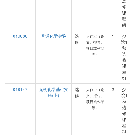
选
修
课
程
组
019080
普通化学实验
选
1
少
大作业（论
修
院1
文、报告、
秋
项目或作品
选
等）
修
课
程
组
019147
无机化学基础实
选
2
少
大作业（论
验(上)
修
院1
文、报告、
秋
项目或作品
选
等）
修
课
程
组