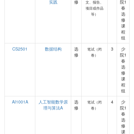
实践
修
院1
文、报告、
春
项目或作品
选
等）
修
课
程
组
CS2501
数据结构
选
3
少
笔试（闭
修
院1
卷）
春
选
修
课
程
组
AI1001A
人工智能数学原
选
4
少
笔试（闭
理与算法A
修
院1
卷）
春
选
修
课