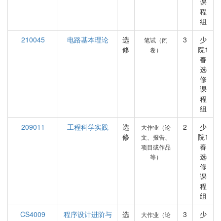
课
程
组
210045
电路基本理论
选
3
少
笔试（闭
修
院1
卷）
春
选
修
课
程
组
209011
工程科学实践
选
2
少
大作业（论
修
院1
文、报告、
春
项目或作品
选
等）
修
课
程
组
CS4009
程序设计进阶与
选
3
少
大作业（论