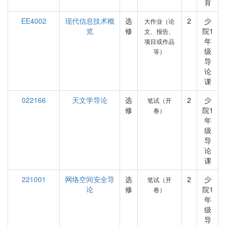
育
EE4002
现代信息技术概
选
2
少
大作业（论
览
修
院1
文、报告、
年
项目或作品
级
等）
导
论
课
022166
天文学导论
选
2
少
笔试（开
修
院1
卷）
年
级
导
论
课
221001
网络空间安全导
选
2
少
笔试（开
论
修
院1
卷）
年
级
导