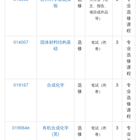
验
修
业
文、报告、
选
项目或作品
修
等）
课
程
014007
固体材料结构基
选
3
专
笔试（闭
础
修
业
卷）
选
修
课
程
019167
合成化学
选
3
专
笔试（闭
修
业
卷）
选
修
课
程
019064e
有机合成化学
选
3
专
笔试（闭
(英)
修
业
卷）