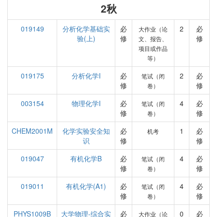
2秋
019149
分析化学基础实
必
2
必
大作业（论
验(上)
修
修
文、报告、
项目或作品
等）
019175
分析化学I
必
2
必
笔试（闭
修
修
卷）
003154
物理化学I
必
4
必
笔试（闭
修
修
卷）
CHEM2001M
化学实验安全知
必
1
必
机考
识
修
修
019047
有机化学B
必
4
必
笔试（闭
修
修
卷）
019011
有机化学(A1)
必
4
必
笔试（闭
修
修
卷）
PHYS1009B
大学物理-综合实
必
0
必
大作业（论